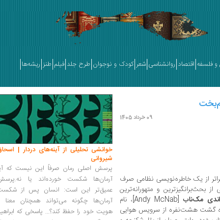
و فلسفه
اقتصاد
روانشناسی
شعر
کودک و نوجوان
طرح جلد
فیلم
طنز
ریشه‌ها
م‌بخت
09 خرداد 1405
خوانشی تحلیلی از آینه‌های دردار | اسحاق
شیروانی
پرسش اصلی رمان صرفاً این نیست که آیا
Bravo Two Zer) فراتر از یک خاطره‌نویسی نظامی صرف
آرمان‌ها شکست خورده‌اند یا نه.پرسش
ز بحث‌برانگیزترین و متهورانه‌ترین
عمیق‌تر این است: انسان پس از شکست
ندی مک‌ناب
[Andy McNab]، نام
آرمان‌ها چگونه می‌تواند همچنان معنا و
وه گشت هشت‌نفره از سرویس هوایی
هویت خود را حفظ کند؟... پاسخی که ابراهی