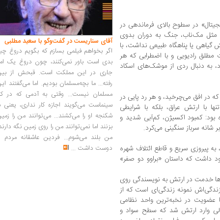
جیتال» در سطوح بالای فرماندهی در
ی مثل مک‌ناب، جنگ به دوران بدوی
آقای سناریست در گفت‌وگو با سعید مطلبی
ش گیاهی یا پناهگاه طبیعی نداشت، با
اگر بخواهم فیلمی بسازم که بگویم دروغ چی
ت مطلق رادیویی و با اضطرابی که هر
بدی است باور نمی‌کنند، چون دروغ یک امر
 به دنبال ردی از موشک‌های اسکاد
جاری در این مملکت است. قبحش از بین
رفته... ما بچه‌مسلمان بودیم. اما می‌گفتند ای
مسلمان نیست... وقتی به آدمی که در کار
ه در افق می‌چرخید، و هر رد پایی در
سینماست می‌گویند اجازه کار نداری، یعنی ب
نها با ارتش عراق، بلکه با شرایطی
شکنجه او را می‌کشند... می‌توانند من را زمی
بود: کمبود اکسیژن، کم‌آبی شدید و
بزنند اما نمی‌توانند من را روی زمین نگه دارند
 شانه سرباز سنگینی می‌کرد.
من بلند می‌شوم... فردین عاشقانه مردم را
دوست داشت
...
به پیروزی سریع و قاطع ائتلاف شهره
د داشت که داستان «براوو دو صفر»
سال‌ها خدمت در ارتش به نویسندگی روی
زندگی‌اش نمونه زندگی‌ای است که از
ا عضویت در نخبه‌ترین واحد نظامی
ر حالی وارد ارتش شد که سطح سواد و