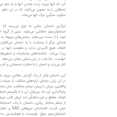
کرد که تنها غریزه زنده ماندن آنها را به جلو م
لحظاتی را به تصویر می‌کشد که در آن نظم نظ
سکوتِ سنگینِ مرگ تنها می‌ماند.
تراژدی داستان زمانی به اوج می‌رسد که 
استخوان‌سوز متلاشی می‌شود. نیمی از گروه 
خود را از دست می‌دهند. بخش‌های مربوط به اس
لایه‌ای دیگر از وحشت را به داستان می‌افزاید
ائتلاف هیچ کاربردی ندارد و مقاومت تنها د
پیدا می‌کند. شکنجه‌های وحشیانه و تحقیرها
آنهاست. مک‌ناب در این بخش نشان می‌دهد که 
کنار می‌زند و انسان را با حقارتِ جسمانی و قدرتِ
این داستان فراتر از یک گزارش نظامی، ورود به 
در آن زبان، به‌جای آرایه‌های متکلف، از صراحت
واقعیتی عریان را پیش چشم مخاطب جان بخشد.
پایه‌گذاری کرد که می‌توان آن را «رئالیسمِ اض
کوتاه، مقطع و ضرب‌آهنگی تند تپش قلب سربازی
از منظر ساختار روایی، داستان با یک «عدم‌تعا
میانِ قدرتِ اف
استخوان‌سوز عراق. نویسنده با هوشمندی، به‌جای