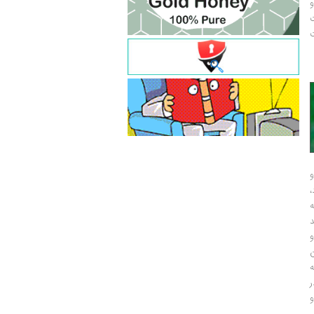
و
ت
ت
و
و
ر