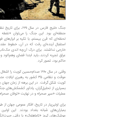
جنگ خلیج فارس در سال ۱
منطقه‌ای بود. این جنگ را می‌توان «نقط
لحظه‌ای که قرن بیستم، با تکیه بر ابزارهای فو
استقبال آینده‌ای رفت که در آن، خطوط مقد
خارجی نداشتند. برای درک آن‌چه اندی مک‌ناب 
عراق تجربه کردند، باید ابتدا فضای وهم‌آلود و 
حاکم بود، تصور کرد.
وقتی در سال ۱۹۹۰ صدام‌حسین کویت ر
موقت و نظامی ۳۵ کشور به رهبری ا
کویت شکل گرفت. در این برهه از زمان جهان با 
بسیاری از تحلیل‌گران، یادآور کشمکش‌های جنگ
عملیات «سپر صحرا» و در نهایت «توفان صحرا»،
برای اولین‌بار در تاریخ، افکار عمومی جهان از 
بمباران‌های شبانه بغداد بودند. این اولی
موشک‌های کروز «تاماهاوک» با دقتی حیرت‌انگی