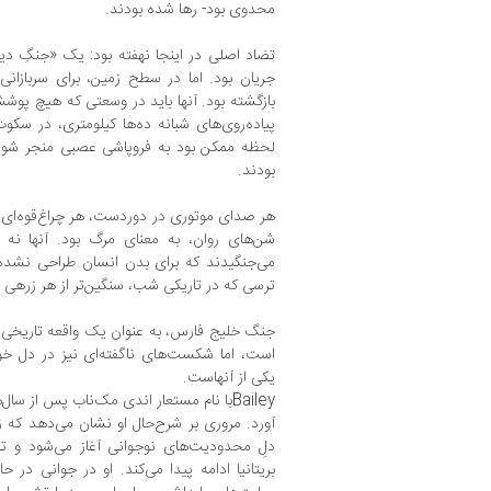
محدوی بود- رها شده بودند.
تضاد اصلی در اینجا نهفته بود: یک «جنگِ دی
جریان بود. اما در سطح زمین، برای سربازان
بازگشته بود. آنها باید در وسعتی که هیچ پوش
پیاده‌روی‌های شبانه ده‌ها کیلومتری، در سکو
لحظه ممکن بود به فروپاشی عصبی منجر شود،
بودند.
هر صدای موتوری در دوردست، هر چراغ‌قوه‌ای ک
شن‌های روان، به معنای مرگ بود. آنها نه ت
می‌جنگیدند که برای بدن انسان طراحی نشده 
ترسی که در تاریکی شب، سنگین‌تر از هر زرهی بر
جنگ خلیج فارس، به عنوان یک واقعه تاریخی، 
است، اما شکست‌های ناگفته‌ای نیز در دل خو
یکی از آنهاست.
Baileyبا نام مستعار اندی مک‌ناب پس از 
آورد. مروری بر شرح‌حال او نشان می‌دهد که 
دلِ محدودیت‌های نوجوانی آغاز می‌شود و ت
بریتانیا ادامه پیدا می‌کند. او در جوانی د