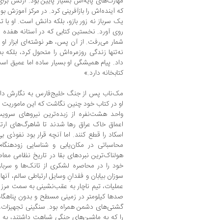
مهارت‌های پایه‌اش بسیار پایین بود. ارتش بر
که آینده‌اش را بازآفرینی کرد. در مرکز آموزش ب
یک سرباز نه زور بازو، بلکه دانش است. او با
روی آورد. نخستین کتابی که در آستانه هفده س
شمار می‌رفت. از آن پس، هر نوشته‌ای ابزار ا
نه‌تنها زندگی روزمره‌اش را متحول کرد، بلکه
داد. پیام همیشگی او بسیار ساده اما عمیق ا
کتابخانه دارد.»
مک‌ناب پس از جنگ خلیج‌فارس به نگارش داست
واحد هشت‌نفره از زبده‌ترین نیروهای سرویس 
اعماق خاک عراق رها شدند تا شاهرگ‌های ار
اسکاد را قطع کنند. اما آنچه قرار بود نفوذی ب
محاسباتی در مکان‌یابی و شناسایی زودهنگا
هولناک‌ترین نبردهای بقا در تاریخ نظامی مع
خود را در محاصره لشکری از تانک‌ها و سرباز
سوزان بیابان و فقدانِ وسایل ارتباطی سالم، آنها 
عملیات، تیم ناچار به عقب‌نشینی به سمت مرز س
صدها کیلومتر در زمینی مسطح و بدون پناهگاه 
گشتی‌های دشمن همراه بود. سنگینی تجهیزات، ک
را که به ماشین‌های جنگی شباهت داشتند، به ا