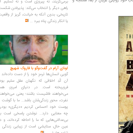
و در کتاب خود روایتی عریان از بقا، شکنجه و
برمی‌گزیند، نه پیروزی است و نه تسلیم. ا
راهی دیگر را انتخاب می‌کند: پذیرفتن شکس
تاریخی، بدون آنکه به خیانت، گریز از واقعی
یا انکار زندگی پناه ببرد
...
اونای آرام در گفت‌وگو با فاروک شهیچ‭
گویی انسان‌ها ترمزِ خود را از دست داده‌اند 
آن کُدِ اخلاقی که نگهبان عقل سلیم بود،
فروریخته است. در دنیای امروز، همه
می‌خواهند فاشیست باشند؛ یعنی می‌خواهند
نفرت، محورِ زندگی‌شان باشد... ما با گوشت 
پوست خود احساس کردیم «دیگری» بودن
چه معنایی دارد... نوشتن پاسخی است به
بی‌عدالتی‌هایی که ما را احاطه کرده‌اند، و د
عین حال، ستایشی است از زیبایی زندگی و