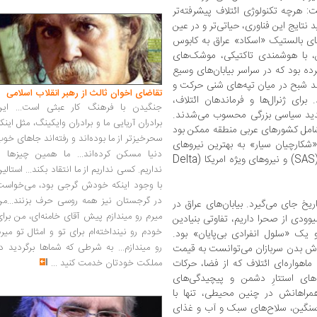
 هرچه تکنولوژی ائتلاف پیشرفته‌تر
نتایج این فناوری، حیاتی‌تر و در عین
ای بالستیک «اسکاد» عراق به کابوس
، با هوشمندی تاکتیکی، موشک‌های
ده بود که در سراسر بیابان‌های وسیع
نند شبح در میان تپه‌های شنی حرکت و
تقاضای اخوان ثالث از رهبر انقلاب اسلامی
برای ژنرال‌ها و فرماندهان ائتلاف،
جنگیدن با فرهنگ کار عبثی است... این
دید سیاسی بزرگی محسوب می‌شدند.
برادران آریایی ما و برادران وایکینگ، مثل اینک
 شامل کشورهای عربی منطقه ممکن بود
سحرخیزتر از ما بوده‌اند و رفته‌اند جاهای خو
«شکارچیان سیار» به بهترین نیروهای
دنیا مسکن کرده‌اند... ما همین چیزها را
جهان سپرده شد: نیروهای ویژه ارتش بریتانیا (SAS) و نیروهای ویژه امریکا (Delta
نداریم. کسی نداریم از ما انتقاد بکند... استالی
با وجود اینکه خودش گرجی بود، می‌خواست
در گرجستان نیز همه روسی حرف بزنند...من
یخ جای می‌گیرد. بیابان‌های عراق در
میرم رو میندازم پیش آقای خامنه‌ای، من برا
ای هالیوودی از صحرا داریم، تفاوتی بنیادین
خودم رو نینداخته‌ام برای تو و امثال تو میر
یک «سلول انفرادی بی‌پایان» بود.
رو میندازم... به شرطی که شماها برگردید د
رزش بدن سربازان می‌توانست به قیمت
اهواره‌ای ائتلاف که از فضا، حرکات
مملکت خودتان خدمت کنید
...
‌های استتارِ دشمن و پیچیدگی‌های
همراهانش در چنین محیطی، تنها با
 سنگین، سلاح‌های سبک و آب و غذای