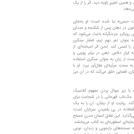
مین تغییرِ زاویه دید، اثر را از یک
ی‌دهد.
ات حسی» بنا شده است؛ او به‌جای
 خون در دهان پس از شکنجه و صدای
 رویکردِ جزء‌نگرانه باعث می‌شود که
عنوان نفر نهمِ تیم، فشارِ سنگینِ
را لمس کند. لحنِ اثر آمیخته‌ای از
بزارِ دفاعی ذهن در برابر پوچی و
 از زبان به عنوان سنگری استفاده
ه سمتِ مرثیه‌ای ملال‌آور ببرد. او با
ان، فضایی خلق می‌کند که در آن مرز
» با زیر سوال بردنِ مفهومِ کلاسیک
. مک‌ناب قهرمانی را در شجاعتِ برای
ند. روایتِ او از بیابان، آن را به یک
لانه در پی بلعیدنِ سربازان است؛
ی‌گذارد. این تقابلِ انسانِ مدرنِ مسلح
‌مایه‌ای اسطوره‌ای به کتاب می‌بخشد.
ه صحنه‌های بازجویی و زندان، نوعی