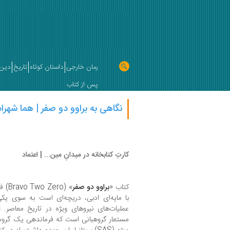
رمان خارجی
داستان کوتاه
تاریخ
دین 
پس از کتاب
نگاهی به براوو دو صفر | هما شهرا
کارتِ کتابخانه در میدانِ مین... | اعتماد
کتاب «
براوو دو صفر
» (o
با مایه‌ای ادبی، دریچه‌ای است به سوی یکی ا
عملیات‌های نیروهای ویژه در تاریخ معاصر.
ا
مستعار گروهبانی است که فرماندهی یک گر