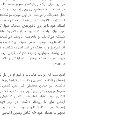
در این میان، یک پارادوکس عمیق وجود داشت:
می‌شد، نیاز به «چشم‌های روی زمین» برای تأیید 
حال خطرناک‌تر می‌شد. در این میان، موشک‌ه
استراتژیک ائتلاف تبدیل شدند. صدام حسین
اسکاد خود را بر روی لانچرهای متحرک سوار کر
غرب عراق پراکنده شده بودند. این لانچرها ما
شلیک می‌کردند و بلافاصله ناپدید می‌شدند. 
اسکادها یک تهدید نظامی صرف نبودند و ته
اگر اسراییل وارد جنگ می‌شد، ائتلافِ شکننده
فرو بپاشد. بنابراین، وظیفه متوقف کردن این 
Force) .
اینجاست که روایت مک‌ناب و تیم او در دلِ تار
زمستان ۱۹۹۱، با تصویری که ما در فیلم‌ه
داشت. این بیابان محیطی غیر قابل تحمل و 
شب‌های بیابان در عراق آن‌چنان سرد بود که ل
افشای موقعیتشان تمام شود. گاهی تکنولوژی م
ارتش عراق را زیرنظر داشت، در برابر لایه
زمین‌شناسی ، کاملا ناتوان بود. مک‌ناب و 
تجهیزاتِ همراه خود -که شامل وسایل ارتباطی