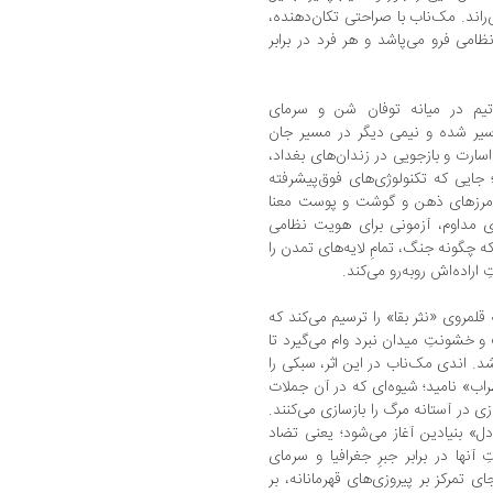
ی‌راند. مک‌ناب با صراحتی تکان‌دهنده،
امی فرو می‌پاشد و هر فرد در برابر
تیم در میانه توفان شن و سرمای
اسیر شده و نیمی دیگر در مسیر جان
ارت و بازجویی در زندان‌های بغداد،
؛ جایی که تکنولوژی‌های فوق‌پیشرفته
ر مرزهای ذهن و گوشت و پوست معنا
ی مداوم، آزمونی برای هویت نظامی
چگونه جنگ، تمامِ لایه‌های تمدن را
 اراده‌اش روبه‌رو می‌کند.
قلمروی «نثر بقا» را ترسیم می‌کند که
 و خشونتِ میدان نبرد وام می‌گیرد تا
 اندی مک‌ناب در این اثر، سبکی را
طراب» نامید؛ شیوه‌ای که در آن جملات
 در آستانه مرگ را بازسازی می‌کنند.
دل» بنیادین آغاز می‌شود؛ یعنی تضاد
سانه‌ای نیروهای SAS و حقارتِ آنها در برابر جبرِ جغرافیا و سرمای
 تمرکز بر پیروزی‌های قهرمانانه، بر