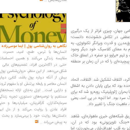
شادی‌هایش
...
۱۹۹، برای تاریخ نظامی جهان، چیزی فراتر از یک درگیری
ه عطفی در تکامل خشونت» دانست؛
ق‌مدرن و قدرت ویرانگر تکنولوژی، به
نگاهی به روان‌شناسی پول | ایما موسی‌زاده
م به معنای کلاسیک خود دیگر وجود
انسان‌ها با ترس، طمع، امید، حسرت و
و تیم «براوو دو صفر» در اعماق خاک
مقایسه زندگی می‌کنند و همین احساسات،
پیچیده‌ای را که در آن زمان بر منطقه
حتی در آگاه‌ترین افراد، تصمیم‌های مالی ر
شکل می‌دهد. از این منظر، «روان‌شناسی پول
بیش از آنکه درباره پول باشد، کتابی دربار
ا اشغال کرد، ائتلاف تشکیل شد. ائتلاف، اتحاد
انسان معاصر و رابطه پرتنش او با مفهوم ثرو
یالات متحده بود که برای پایان دادن به اشغال
و دارایی است... اوزل به‌جای ارائه نسخه‌ها
بحران ژئوپلیتیک روبه‌رو شد که برای
مستقیم یا توصیه‌های دستوری، تجربه زندگی
 سرد بود. اما آنچه در پی آمد، یعنی
سرمایه‌گذاران، کارآفرینان، میلیاردرها و حت
 ماهیت جنگ را تغییر داد.
افراد عادی را روایت می‌کند و از دل این
داستان‌ها روایت خود را برمی‌سازد و بحث ر
طریق شبکه‌های خبری ماهواره‌ای، شاهد
به پیش می‌راند
...
ن «جنگ تلویزیونی» بود که در آن،
ز به قلب اهداف‌شان می‌خوردند؛ اما