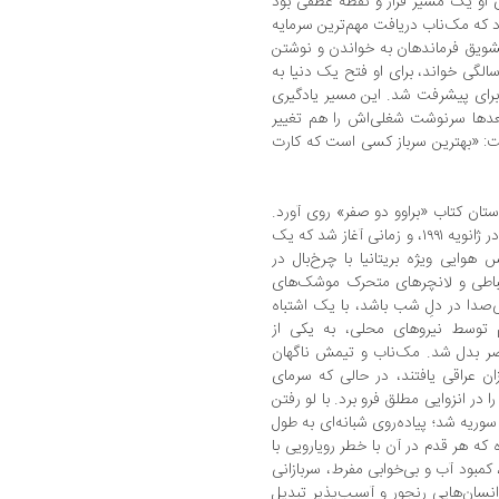
ای او یک مسیر فرار و نقطه عطفی بود
ود که مک‌ناب دریافت مهم‌ترین سرمایه
 تشویق فرماندهان به خواندن و نوشتن
الگی خواند، برای او فتح یک دنیا به
و برای پیشرفت شد. این مسیر یادگیری
 بعدها سرنوشت شغلی‌اش را هم تغییر
ست: «بهترین سرباز کسی است که کارت
ان کتاب «براوو دو صفر» روی آورد.
او در کتاب خود چنین نگاشت که این ماموریت در ژانویه ۱۹۹۱، و زمانی آغاز شد که یک
هوایی ویژه بریتانیا با چرخ‌بال در
تباطی و لانچرهای متحرک موشک‌های
ی‌صدا در دلِ شب باشد، با یک اشتباه
م توسط نیروهای محلی، به یکی از
اصر بدل شد. مک‌ناب و تیمش ناگهان
ان عراقی یافتند، در حالی که سرمای
را در انزوایی مطلق فرو برد. با لو رفتن
وریه شد؛ پیاده‌روی شبانه‌ای به طول
که هر قدم در آن با خطر رویارویی با
مبود آب و بی‌خوابی مفرط، سربازانی
نسان‌هایی رنجور و آسیب‌پذیر تبدیل