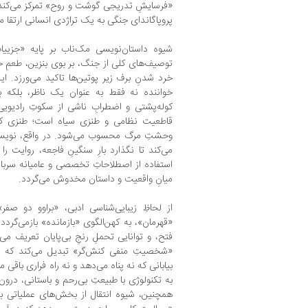
«فرسایشِ تدریجی گوشت و روح» تمرکز می‌کند و ه
پروپاگاندای جنگی به یک تراژدی انسانی ارتقا م
شیوه داستان‌نویسی مک‌ناب بر پایه «جزیی
توصیف‌های کلی از جنگ، بر بوی بنزین، طعمِ
خرد شدنِ برف زیر پوتین‌ها تاکید می‌ورزد. این
خواننده نه فقط به عنوان یک ناظر، بلکه به 
کوله‌پشتی و اضطرابِ ناشی از سکوتِ رادیویی 
قاطعیت نظامی و طنزی سیاه است؛ طنزی که ا
وحشتِ مرگ محسوب می‌شود. در واقع، نویسنده
می‌کند تا نگذارد بارِ سنگینِ فاجعه، روایت را ب
استفاده از اصطلاحاتِ تخصصی و عامیانه سرباز
میانِ واقعیت و داستان مخدوش می‌گردد.
از لحاظِ زیبایی‌شناسی ادبی، «براوو دو صفر
«قهرمان»، به کهن‌الگوی «بازمانده» بازمی‌گردد
فتح، و توانایی تحملِ رنجِ بی‌پایان تعریف می‌ک
«شخصیتِ منفی کنش‌گر» تبدیل می‌کند که فعا
بیابانی که نه پناه می‌دهد و نه راه فراری باقی م
به تکنولوژی با طبیعتِ بی‌رحم و باستانی، درون
همچنین، شیوه انتقال از بخش‌های عملیاتی ب