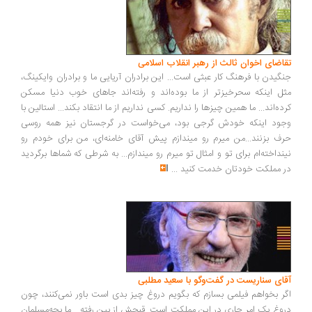
اضای اخوان ثالث از رهبر انقلاب اسلامی
گیدن با فرهنگ کار عبثی است... این برادران آریایی ما و برادران وایکینگ،
ل اینکه سحرخیزتر از ما بوده‌اند و رفته‌اند جاهای خوب دنیا مسکن
ده‌اند... ما همین چیزها را نداریم. کسی نداریم از ما انتقاد بکند... استالین با
ود اینکه خودش گرجی بود، می‌خواست در گرجستان نیز همه روسی
ف بزنند...من میرم رو میندازم پیش آقای خامنه‌ای، من برای خودم رو
نداخته‌ام برای تو و امثال تو میرم رو میندازم... به شرطی که شماها برگردید
 مملکت خودتان خدمت کنید
...
ای سناریست در گفت‌وگو با سعید مطلبی
ر بخواهم فیلمی بسازم که بگویم دروغ چیز بدی است باور نمی‌کنند، چون
وغ یک امر جاری در این مملکت است. قبحش از بین رفته... ما بچه‌مسلمان