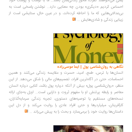
نی می‌خواهند نفرت، محورِ زندگی‌شان باشد... ما با گوشت و پوست خود
ساس کردیم «دیگری» بودن چه معنایی دارد... نوشتن پاسخی است به
‌عدالتی‌هایی که ما را احاطه کرده‌اند، و در عین حال، ستایشی است از
بایی زندگی و شادی‌هایش
...
اهی به روان‌شناسی پول | ایما موسی‌زاده
سان‌ها با ترس، طمع، امید، حسرت و مقایسه زندگی می‌کنند و همین
ساسات، حتی در آگاه‌ترین افراد، تصمیم‌های مالی را شکل می‌دهد. از این
ظر، «روان‌شناسی پول» بیش از آنکه درباره پول باشد، کتابی درباره انسان
اصر و رابطه پرتنش او با مفهوم ثروت و دارایی است... اوزل به‌جای ارائه
خه‌های مستقیم یا توصیه‌های دستوری، تجربه زندگی سرمایه‌گذاران،
رآفرینان، میلیاردرها و حتی افراد عادی را روایت می‌کند و از دل این
ستان‌ها روایت خود را برمی‌سازد و بحث را به پیش می‌راند
...