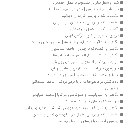
شعر و شغل بهار در گفت‌وگو با کامل احمدنژاد
بازخوانی چشم‌هایش | نادر شهریوری (صدقی)
نشست نقد و بررسی فرزندان دیوتیما
نشست نقد و بررسی به جز این سرا، سرایی
 آتش از آتش | جمال میرصادقی
مروری بر سرودن نان | نرگس ابهری
نگاهی به ۴ اثر تازه درباره‌ی شاهنامه |  منوچهر دین پرست
نگاهی به گفت‌و‌گو با چارلی | فاطمه صناعتیان
نگاهی به عشق سرخ لئو | مریم‌ طباطبایی‌ها
درباره سپیدتر از استخوان | منیرالدین بیروتی
سووشون به‌روایت احمد غلامی و شاپور بهیان
و اما جاسوسی که از سردسیر آمد | جواد ماه‌زاده
یادداشتی بر ماهی‌ها به دریا برمی‌گردند |  فاطمه سلیمانی 
ازندریانی
نگاهی به امپریالیسم و دموکراسی در کوبا | محمد آسیابانی
چهارصدهزار تومان برای یک شغل کثیف
نگاهی به شبی که انتو با درد خویش آشنا شد | هدیه برازجانی
نشست نقد و بررسی اخلاق در ایران؛ بین زمین و آسمان
پیرامون انقلاب را زیستن | شیما بهره‌مند