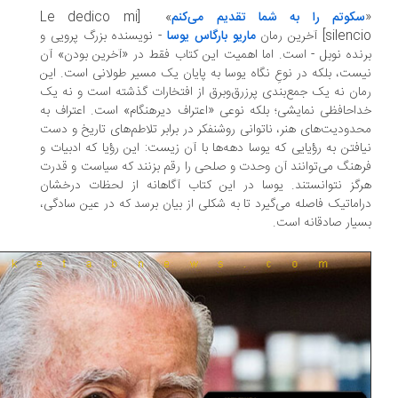
کوتم را به شما تقدیم می‌کنم
» [Le dedico mi
silen] آخرین رمان
ماریو بارگاس یوسا
- نویسنده بزرگ پرویی و
نده نوبل - است. اما اهمیت این کتاب فقط در «آخرین بودن» آن
ست، بلکه در نوعِ نگاه یوسا به پایان یک مسیر طولانی است. این
ان نه یک جمع‌بندی پرزرق‌وبرق از افتخارات گذشته است و نه یک
احافظی نمایشی؛ بلکه نوعی «اعتراف دیرهنگام» است. اعتراف به
دودیت‌های هنر، ناتوانی روشنفکر در برابر تلاطم‌های تاریخ و دست
افتن به رؤیایی که یوسا دهه‌ها با آن زیست: این رؤیا که ادبیات و
هنگ می‌توانند آن وحدت و صلحی را رقم بزنند که سیاست و قدرت
گز نتوانستند. یوسا در این کتاب آگاهانه از لحظات درخشان
اماتیک فاصله می‌گیرد تا به شکلی از بیان برسد که در عین سادگی،
یار صادقانه است.