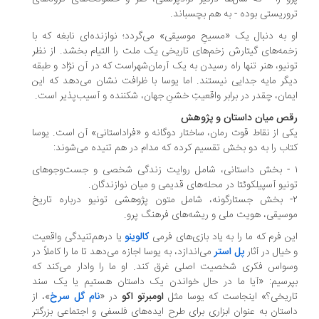
وریستی بوده - به هم بچسباند.
 به دنبال یک «مسیحِ موسیقی» می‌گردد؛ نوازنده‌ای نابغه که با
مه‌های گیتارش زخم‌های تاریخی یک ملت را التیام بخشد. از نظر
نیو، هنر تنها راه رسیدن به یک آرمان‌شهراست که در آن نژاد و طبقه
گر مایه جدایی نیستند. اما یوسا با ظرافت نشان می‌دهد که این
مان، چقدر در برابر واقعیتِ خشنِ جهان، شکننده و آسیب‌پذیر است.
قص میان داستان و پژوهش
ی از نقاط قوت رمان، ساختار دوگانه و «فراداستانی» آن است. یوسا
اب را به دو بخش تقسیم کرده که مدام در هم تنیده می‌شوند:
 - بخش داستانی، شامل روایت زندگی شخصی و جست‌وجوهای
نیو آسپیلکوئتا در محله‌های قدیمی و میان نوازندگان.
۲- بخش جستارگونه، شامل متون پژوهشی تونیو درباره تاریخ
سیقی، هویت ملی و ریشه‌های فرهنگ پرو.
ن فرم که ما را به یاد بازی‌های فرمی
کالوینو
یا درهم‌تنیدگی واقعیت
خیال در آثار
پل استر
می‌اندازد، به یوسا اجازه می‌دهد تا ما را کاملاً در
واس فکری شخصیت اصلی غرق کند. او ما را وادار می‌کند که
رسیم: «آیا ما در حال خواندن یک داستان هستیم یا یک سند
ریخی؟» اینجاست که یوسا مثل
اومبرتو اکو
در «
نام گل سرخ
»، از
ستان به عنوان ابزاری برای طرح ایده‌های فلسفی و اجتماعی بزرگتر