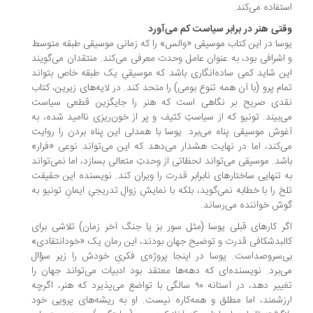
تفاده می‌کند.
تی هنر در برابر سیاست کم می‌آورد
سا در این کتاب موسیقی «والس» را که زمانی موسیقی طبقه متوسط
اشرافی بود، به عنوان عامل وحدت معرفی می‌کند. منتقدان می‌گویند
ن شاید کمی ساده‌انگاری باشد که موسیقیِ یک طبقه خاص بتواند
ام پرو (با آن همه تنوع بومی) را متحد کند. در لایه‌های زیرین، کتاب
قدی صریح بر نگاهی است که هنر را جایگزین قطعی سیاست
‌بیند. تونیو که از سیاستِ کثیف و پر از خون‌ریزی ناامید شده، به
وش موسیقی پناه می‌برد. یوسا با همدلی این پناه بردن را روایت
‌کند، اما در نهایت هشدار می‌دهد که این می‌تواند نوعی «فرار»
شد. موسیقی می‌تواند لحظاتی از وحدتِ متعالی بسازد، اما نمی‌تواند
 تنهایی ساختارهای نابرابر قدرت را ویران کند. نویسنده این حقیقت
خ را با خطابه نمی‌گوید، بلکه با نمایشِ زوالِ تدریجیِ ایمانِ تونیو به
ش خواننده می‌رساند.
ر کارهای قبلی یوسا (مثل سور بز یا جنگ آخر زمان) تلاشی برای
لبدشکافی قدرت و توضیح جهان بودند، این رمان یک «خودانتقادی»
‌سروصداست. یوسا در اینجا پروژه‌ی فکریِ خودش را زیر سؤال
‌برد. نویسنده‌ای که دهه‌ها معتقد بود ادبیات می‌تواند جهان را
تغییر دهد، در آستانه ۹۰ سالگی با تواضع می‌پذیرد که هنر، اگرچه
زشمند، اما مطلق و همه‌کاره نیست. او به ریشه‌های پرویی خود