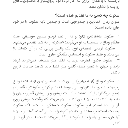
زگشته تا با همان ابزاری که آغاز کرده بود (روایتگری)، محدودیت‌های
ایت را نشان دهد.
کوت چه کسی به ما تقدیم شده است؟
وان رمان، نمادین و چندوجهی است و چندین لایه سکوت را در خود
ی داده است:
 - سکوتِ عاشقانه‌ی لالو: او که از نظر تونیو مسیح موسیقی است
گام وداع با سسیلیا به او می‌گوید: «سکوتم را به شما تقدیم می‌کنم».
۲- سکوتِ آرمانی: لحظه‌ی اوجِ یک والسِ پرویی که در آن کلمات باز
‌مانند و فقط سکوت و احساس یگانگی جاری است.
۳ - سکوتِ فکری: اعتراف یوسا به اینکه هنر همیشه نمی‌تواند فریاد
ند و جهان را تغییر دهد؛ گاهی هنر فقط باید شاهدِ صامتِ تاریخ
شد.
۴ - سکوتِ وداع (لایه نهایی): و این شاید شخصی‌ترین لایه باشد؛ وداعِ
رمرد با دنیای داستان‌نویسی. یوسا با تقدیم کردنِ سکوتش، قلم را بر
ین می‌گذارد. او که دهه‌ها با کلماتِ پرشور و رمان‌های قطور، جهان را
 حرف کشیده، حالا با این کتاب اعلام می‌کند که وقتِ خاموشیِ راوی
را رسیده است. این سکوت، سکوتِ خستگی نیست، بلکه سکوتِ
ایت است؛ نویسنده‌ای که هر آنچه را باید می‌گفت، گفته و حالا با
امش، بقیه‌ی راه را به «سکوت» واگذار می‌کند تا مخاطب در آن تامل
د.