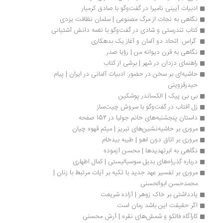
ادبیات آیینی نامیرا در گفت‌و‌گو با صادق کرمیار
نگاهی به نجات از مرگ مصنوعی | سلمان نظافت یزدی
کتاب تندرستی و شادی در گفت‌وگو با نغمه دانش آشتیانی
 گراس: اتحاد دو آلمان و آغاز یک بدهکاری
نگاهی به قرن دیوانه من | رؤیا صدر
راهنمای دزدان در شهر | برشی از کتاب
حاشیه‌ای بر سخن در حضور: ادبیات آلمانی در ایران | پیام 
حیدرقزوینی
بی بی پیک | الکساندر پوشکین
زل آفتاب در گفت‌وگو با سروش چیت‌ساز
داستان پنجشنبه‌های خانم جولیا در 152 صفحه
مروری بر حاشیه‌نشین‌های تبریز | میثم قهوه چیان
مروری بر اتاق دون اهو | طیبه بیدخام
نگاهی به ابرتهدیدها | محسن آزموده
درباره گذرراه‌های بدیل سوسیالیستی | کمال اطهاری
مروری بر تفسیر عهد جدید با تکیه بر آیات مرتبط با زنان | 
محمدحسن ابوالحسنی
یادداشتی بر خاک زوهر | آزاده شریعت
اگر حقیقت این باشد رمان است
کارآگاه فالکو و شمش‌های نقره | آرش محسنی