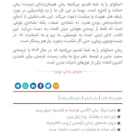
کوتم را به شما تقدیم می‌کنم» رمانِ هیجان‌زده‌ای نیست؛ رمانِ
کث و تامل» است. یوسا در این اثر، ما را به بازاندیشی در مورد
بطه هنر، هویت و سیاست دعوت می‌کند. این عقب‌نشینی از ادعایِ
جات‌بخش بودنِ هنر»، نه نشانه‌ی ضعف، بلکه نشانه‌ی بلوغی
ت که فقط از زیستنِ طولانی میان کلمات به دست می‌آید. این
اب، ادای دینی است به موسیقی، به پرو و به انسانیت که در
ت‌وجوی زیبایی، حتی اگر شکست بخورد، باز هم رستگار است.
رمان «سکوتم را به شما تقدیم می‌کنم» که در سال ۱۴۰۳ با ترجمه‌ی
ید متین و توسط نشر برج به چاپ رسیده، فرصتی برای شنیدن
رین کلمات یکی از غول‌های ادبیات مدرن است.
.
.
...............
..............
تجربه‌ی زندگی دوباره
|
|
|
رفی و نقد کتاب
رمان خارجی
ماریو بارگاس یوسا
جایزه بزرگ رمان آکادمی فرانسه به فرانسوا دزربل رسید
دور دنیا در هشتاد روز | ژول ورن
درباره نامه‌های زندان گرامشی | زینب کاظم‌خواه 
بازی جرات یا حقیقت در انجمن دختران مرده