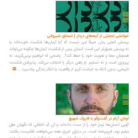
انشی تحلیلی از آینه‌های دردار | اسحاق شیروانی
سش اصلی رمان صرفاً این نیست که آیا آرمان‌ها شکست خورده‌اند یا
.پرسش عمیق‌تر این است: انسان پس از شکست آرمان‌ها چگونه می‌تواند
چنان معنا و هویت خود را حفظ کند؟... پاسخی که ابراهیم برمی‌گزیند، نه
روزی است و نه تسلیم. او راهی دیگر را انتخاب می‌کند: پذیرفتن شکست
ریخی، بدون آنکه به خیانت، گریز از واقعیت یا انکار زندگی پناه ببرد
...
ونای آرام در گفت‌وگو با فاروک شهیچ
یی انسان‌ها ترمزِ خود را از دست داده‌اند و آن کُدِ اخلاقی که نگهبان عقل
یم بود، فروریخته است. در دنیای امروز، همه می‌خواهند فاشیست باشند؛