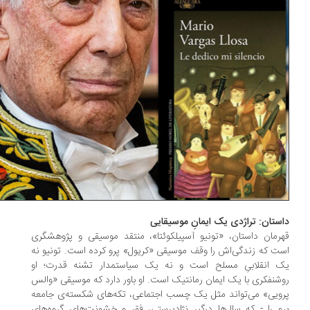
ستان: تراژدی یک ایمانِ موسیقایی
رمان داستان، «تونیو آسپیلکوئتا»، منتقد موسیقی و پژوهشگری
ت که زندگی‌اش را وقف موسیقی «کریول» پرو کرده است. تونیو نه
ک انقلابیِ مسلح است و نه یک سیاستمدار تشنه قدرت؛ او
شنفکری با یک ایمان رمانتیک است. او باور دارد که موسیقی «والس
ویی» می‌تواند مثل یک چسب اجتماعی، تکه‌های شکسته‌ی جامعه
و را - که سال‌ها درگیر نژادپرستی، فقر و خشونت‌های گروه‌های