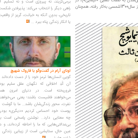
یل‌شدن به صفت نسبی «نیمایی»)، در
برمی‌گزیند، نه پیروزی است و نه تسلیم. ا
توصیف بسیاری از شعرهای سروده شده پس از سال1300شمسی به‌کار رفته، همچنان
راهی دیگر را انتخاب می‌کند: پذیرفتن شکس
تاریخی، بدون آنکه به خیانت، گریز از واقعی
یا انکار زندگی پناه ببرد
...
اونای آرام در گفت‌وگو با فاروک شهیچ‭
گویی انسان‌ها ترمزِ خود را از دست داده‌اند 
آن کُدِ اخلاقی که نگهبان عقل سلیم بود،
فروریخته است. در دنیای امروز، همه
می‌خواهند فاشیست باشند؛ یعنی می‌خواهند
نفرت، محورِ زندگی‌شان باشد... ما با گوشت 
پوست خود احساس کردیم «دیگری» بودن
چه معنایی دارد... نوشتن پاسخی است به
بی‌عدالتی‌هایی که ما را احاطه کرده‌اند، و د
عین حال، ستایشی است از زیبایی زندگی و