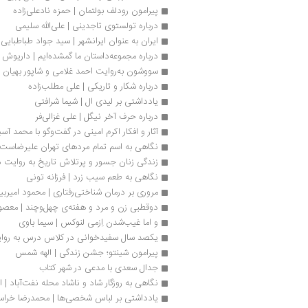
پیرامون رودلف بولتمان | حمزه نادعلی‌زاده
درباره تولستوی تاجدینی | علی‌الله سلیمی
ایران به عنوان ایرانشهر | سید جواد طباطبایی
درباره مجموعه‌داستان ما گمشده‌ایم | داریوش
سووشون به‌روایت احمد غلامی و شاپور بهیان
درباره شکار و تاریکی | علی مطلب‌زاده
یادداشتی بر لیدی ال | شیما شرافتی
درباره حرف آخر نیگل | علی غزالی‌فر
آثار و افکار اکرم امینی در گفت‌وگو با محمد آسی
نگاهی به اسم تمام مردهای تهران علیرضاست |
زندگی زنان جسور و پرتلاش تاریخ به روایت د
نگاهی به طعم سیب زرد | فرزانه تونی
مروری بر درمان شناختی‎رفتاری | محمود امیربیگی
دوقطبی زن و مرد و هفته‌ی چهل‌وچند | معصوم
و اما غیب‌شدن اِزمی لنوکس | سیما باوی
یکصد سال سفیدخوانی در کلاس درس به روایت
پیرامون شینتو؛ جشن زندگی | الهه شمس
جدال سعدی با مدعی در شهر کتاب 
نگاهی به روزگار شاد و ناشاد محله نفت‌آباد | 
یادداشتی بر لباس شخصی‌ها | محمدرضا خراسان