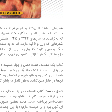
هستند یا دو شعر بلند و ماندگار ساخته «سهر
که به‌ترتیب،
شعرهایی که وزن و قافیه دارند، اما نه به س
رنگ و بویی دارند که برای بسیاری از مخا
دل‌پسندتر و گوش‌نوازتر از شعر‌های کهن به نظر ب
کتاب یک مقدمه، هفت فصل و چهار ضمیمه د
جز پنج مسمط از «دهخدا» (همان شعر معروف «ی
«حیدرعلی کمالی» و بانو «پروین اعتصامی» که
آن‌ها در خلال متن کتاب، به‌طور کامل در پایان کت
فصل نخست کتاب «نقطه تحول» نام دارد که پس ا
یادم نرفته عرض کنم که «اخوان» در عرصه
مطایبه‌آمیز پرداخته است، مانند بعضی مثنو
ای کهن بوم و بر دوست دارم») با این جملات اد