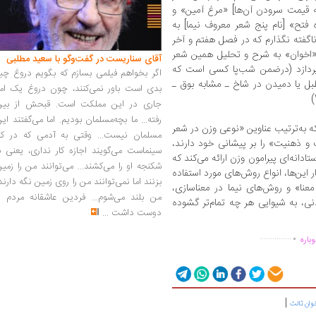
به قیمت سرودن آن‌ها] «مرغ آمین» و
 فتح» [نام پنج شعر معروف نیما] به
ی‌آمد، بسیار اسف‌انگیز بود. (ص77)» ناگفته نگذارم که در فصل هفتم و آخر
ب «اخوان» به شرح و تحلیل همین شعر
آقای سناریست در گفت‌وگو با سعید مطلبی
پردازد (درضمن شب‌پا کسی است که
اگر بخواهم فیلمی بسازم که بگویم دروغ چی
 طبل یا دمیدن در شاخ ـ مشابه بوق ـ
بدی است باور نمی‌کنند، چون دروغ یک امر
جاری در این مملکت است. قبحش از بین
رفته... ما بچه‌مسلمان بودیم. اما می‌گفتند ای
 به‌ترتیب عناوین «نوعی وزن در شعر
مسلمان نیست... وقتی به آدمی که در کار
و ذهنیت» را بر پیشانی خود دارند،
سینماست می‌گویند اجازه کار نداری، یعنی ب
انه‌ای پیرامون وزن ارائه می‌کند که
شکنجه او را می‌کشند... می‌توانند من را زمی
این‌ها، انواع روش‌های مورد استفاده
بزنند اما نمی‌توانند من را روی زمین نگه دارند
معنا» و روش‌های نیما در معناسازی،
من بلند می‌شوم... فردین عاشقانه مردم را
، به شیوایی هر چه تمام‌تر گشوده
دوست داشت
...
.
...............
باره
|
وان ثالث