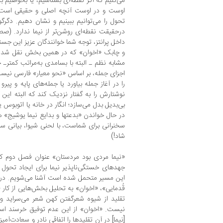
می‌کنیم که اگر نقطه‌ای بشناسیم، یا بخواهیم
اوست و در اوست آنچه اصلی و حقیقی است و 
تحول را می‌توانیم ببینیم و نشان دهیم. دگرگ
داخل پرانتز، توجه شما خوانندگان عزیز این جست
و چابک «اخوان» که در همین بخش نقل شده نی
مشابه نظم ـ البته با بسامدی به‌مراتب کمترـ 
اجزای جمله، بر اساس «نحو معیار» فارسی نیست و
را در آغاز جمله بیاورد یا جمله‌های پایه و پیر
نوشتارش را به گفتار نزدیک کند که البته این آ
بی‌بدیل بدل می‌سازد؛ انگار در خانه یا اتوبوس 
در حال خواندن «بدعتها و بدایع نیما یوشیج» 
سخنرانی برای شماست، با لحنی شیوا، بیانی 
شاد!)
«نیما مردی بود مردستان» عنوان فصل دوم کت
جهدهای خستگی‌ناپذیر نیما برای ایجاد تحول 
این مسیر متحمل شده است آشنا می‌شویم. در ف
قُدمایی»، «اخوان» به تحلیل بخش‌هایی از کار «نی
تقلید از شیوه شعرگفتن کهن شعر می‌سراید و 
نیست. «اخوان» از این عدم توفیق خرسند است
[نیما] در آن تقلیدها را اتفاقی نادر و سعادت‌آمی