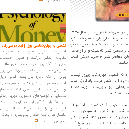
شادی‌هایش
...
شعرهایی مانند «میراث» و «چاووشی» که هر دو سروده «اخوان» در سال1335
اب»، یعنی «صدای پای آب» و «مسافر»
 در سال‌های 1344 و 1345 منتشر شده‌اند و صدها شعر «نیمایی» دیگر؛
نگاهی به روان‌شناسی پول | ایما موسی‌زاده
فت و سختی شعر کلاسیک و از آن‌طرف،
انسان‌ها با ترس، طمع، امید، حسرت و
طبان معاصر شعر فارسی، ممکن است
مقایسه زندگی می‌کنند و همین احساسات،
یایند.
حتی در آگاه‌ترین افراد، تصمیم‌های مالی ر
شکل می‌دهد. از این منظر، «روان‌شناسی پول
ارد که ضمیمه چهارمش، چیزی نیست
بیش از آنکه درباره پول باشد، کتابی دربار
اد آر، ز شمع مرده، یاد آر»)، جناب
انسان معاصر و رابطه پرتنش او با مفهوم ثرو
 به‌دلیل ارجاع پربسامد نویسنده به
و دارایی است... اوزل به‌جای ارائه نسخه‌ها
اب آمده‌اند.
مستقیم یا توصیه‌های دستوری، تجربه زندگی
سرمایه‌گذاران، کارآفرینان، میلیاردرها و حت
ز دو پاراگراف کوتاه و طنزآمیز (تا
افراد عادی را روایت می‌کند و از دل این
 شعر نیز، گاهی به سرودن اشعار
داستان‌ها روایت خود را برمی‌سازد و بحث ر
ی‌هایش در هشتمین دفتر شعرش «ترا
به پیش می‌راند
...
امه می‌یابد: «ما از نیمایوشیج آغاز