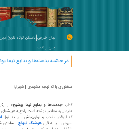
رمان خارجی
داستان کوتاه
تاریخ
دین 
پس از کتاب
در حاشیه بدعت‌ها و بدایع نیما یو
سخنوری با ته لهجه مشهدی | شهرآرا
کتاب «
بدعت‌ها و بدایع نیما یوشیج
» را یک
«نیمایی» معاصر نوشته است راجع‌به «پیشوای 
که آن‌قدر انقلاب و نوآوری‌اش ـ یا به قول
اخ
سرودن ـ یا به قول
هوشنگ ابتهاج
ـ ساختن شع