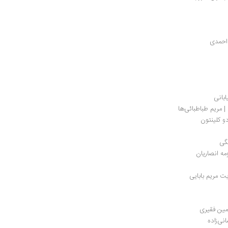
 احمدی
ابانی
 مریم طباطبائی‌ها
و کلینتون
ه انصاریان
 مریم بابایی
امین فقیری
ی‌زاده