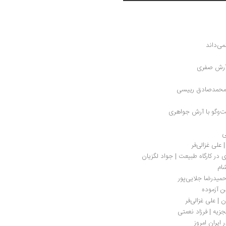
می‌داند
 آرش صفری
| محمدصادق رییسی
ت‌وگو با آرش جواهری
ی
علی غزالی‌فر
در کارگاه طبیعت | جواد لگزیان
ام
حمیدرضا جلایی‌پور
ن آزموده
| علی غزالی‌فر
جزیه | فرزاد نعمتی
یران امروز