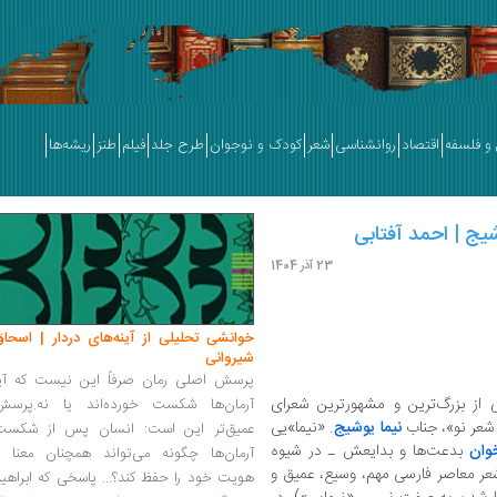
و فلسفه
اقتصاد
روانشناسی
شعر
کودک و نوجوان
طرح جلد
فیلم
طنز
ریشه‌ها
شیج | احمد آفتابی
23 آذر 1404
خوانشی تحلیلی از آینه‌های دردار | اسحاق
شیروانی
پرسش اصلی رمان صرفاً این نیست که آیا
ی از بزرگ‌ترین و مشهورترین شعرای
آرمان‌ها شکست خورده‌اند یا نه.پرسش
شعر نو»، جناب
نیما یوشیج
. «نیما»یی
عمیق‌تر این است: انسان پس از شکست
وان
بدعت‌ها و بدایعش ـ در شیوه
آرمان‌ها چگونه می‌تواند همچنان معنا و
ر معاصر فارسی مهم، وسیع، عمیق و
هویت خود را حفظ کند؟... پاسخی که ابراهی