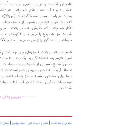
10دیوان قصیده و غزل و مثنوی می‌ماند [اما 
«مانلی» و «افسانه» و «کار شب‌پا» و «پادشاه
وجود نم
کتاب با عنوان «پابه‌پای شعری از نیما»، جنا
«کار شب‌پا» ـ که ذکرش به خیر رفت ـ می‌
شب‌ها مزرعه برنج را می‌پاید و با کوبیدن بر
حیواناتی مانند گراز را از مزرعه می‌تاراند.(ص277)
همچنین «اخوان» در فصل‌های چهارم تا ششم که
امروز فارسی»، «هماهنگی و ترکیب» و «عینیت 
ضمن تقطیع بسیاری از شعرهای نیما، مباحث استاد
انصافا فی‌نفسه کلاس سرودن شعر است. در کنار 
نیما برای ساختن تشبیه و نیز رابطه «لفظ و 
موضوعات دیگری است که در این کتاب خواندنی
شده‌اند.
.
..............
تجربه‌ی زندگی دو
|
|
|
معرفی و نقد کتاب
شعر و ادبیات کهن
نیما یوشیج
مهدی اخ