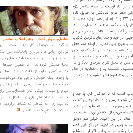
 بشناسیم برای تحول شعر جدید فارسی،
در آثار اوست که همه عناصر لازم
ونی شعر ما و افتادنش به طریق تازه
درحقیقت نقطه‌ای روشن‌تر از نیما ندارد. (صص 23 و 24)» (باز هم اجازه دهید تا
ار را جلب کنم به «نحو» متفاوت و رها
ز آشکار است. «اخوان» در نثر نیز
خیلی در قید و بند رعایت‌کردن ترتیب
تقاضای اخوان ثالث از رهبر انقلاب اسلامی
 هیچ ابایی ندارد از اینکه مثلا فعل
جنگیدن با فرهنگ کار عبثی است... این
و را در هم بیامیزد و در یک کلام، لحن
برادران آریایی ما و برادران وایکینگ، مثل اینک
خری، خواندن کتاب او را به تجربه‌ای
سحرخیزتر از ما بوده‌اند و رفته‌اند جاهای خو
یا مترو یا محل کار یا هرجای دیگری که
دنیا مسکن کرده‌اند... ما همین چیزها را
هستید، نشسته‌اید و «اخوان» در حال
نداریم. کسی نداریم از ما انتقاد بکند... استالی
سلیس و «ته‌لهجه‌ای مشهدی». روحش
با وجود اینکه خودش گرجی بود، می‌خواست
در گرجستان نیز همه روسی حرف بزنند...من
میرم رو میندازم پیش آقای خامنه‌ای، من برا
اب است که با خواندن آن، با جد و
خودم رو نینداخته‌ام برای تو و امثال تو میر
در شعر فارسی و دشواری‌هایی که در
رو میندازم... به شرطی که شماها برگردید د
صل سوم با عنوان «نیما و شیوه‌های
مملکت خودتان خدمت کنید
...
ما» می‌پردازد که در آن‌ها، «نیما» با
اتفاقا در این زمینه، خیلی هم موفق
 و چنین می‌گوید: من توانایی کمتر
ز برای شعرمان می‌دانم. اگر از این شاعر