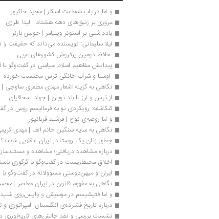
و اما در باب شجاعت اسکار | مجید خاکپور
مروری بر زنبق‌های دهه هشتاد | لیدا طرزی
یادداشتی بر استونر ویلیامز | جولین بارنز
لیلا سلیمانی: نویسنده می‌داند که حقیقت را ن
 حافظ دومین پرفروش کشورهای عربی 
پیدایش مفاهیم اسلام سیاسی در گفت‌وگو با
 اوستا و شراب خانگی ترس محتسب خورده 
نگاهی به گزینه اشعار مهدی مظفری ساوجی 
از ترس و لرز تا باد نوبان | جواد اسحاقیان
کنکاشفه: رویکردی نو به فرمالیسم روس در گف
و اما روضه‌ی نوح | فرشید قربانپور
نگاهی به سایه سنگین خانم الف | مهدی کریم
چطور زنان یک روستا در ایران انقلابی شدند؟ | 
درباره مشاهده دریافتی؛ مشاهده و مستندسازی 
اخلاق محیط‌زیست در گفت‌وگو با گرگوری باسش
ایران و میهن‌دوستی مسوولانه در گفت‌وگو با 
نگاهی به مفهوم قانون در ایران معاصر | محس
و اما فتیشیسم در موسیقی و واپس‌روی شنیدن 
درباره تاریخ فشرده‌ی انگلستان: امپراتوری و ت
نشست بررسی و نقد چالش‌های تاریخ‌ورزی در ا