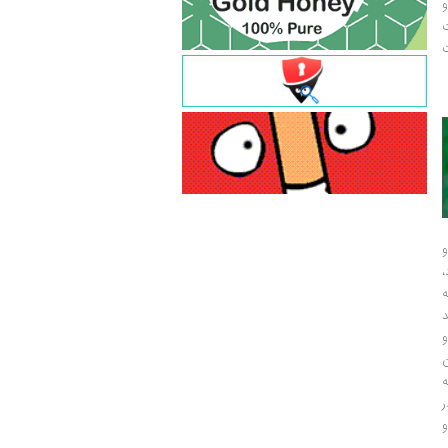
و
ت
ت
و
و
ر