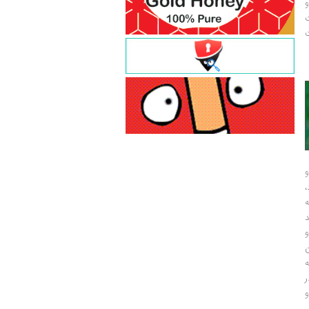
و
ت
ت
و
و
ر