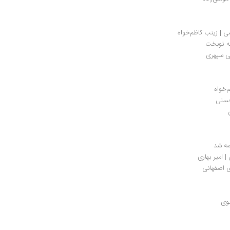
ی | زینب کاظم‌خواه
ه نوبخت
نی سپهری
‌خواه
حسنی
ه شد
 امیر بهاری
ری اصفهانی
سوی