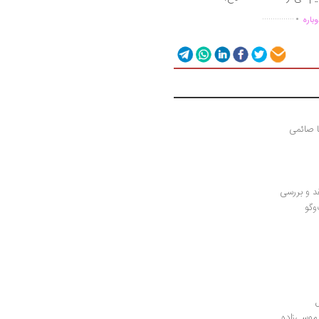
.
...............
باره
ا صائمی
د و بررسی
گو 
موسی‌زاده 