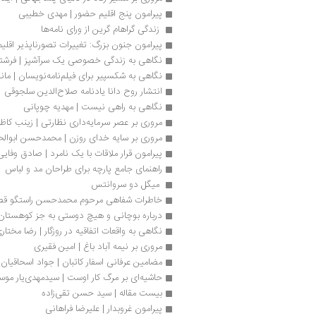
پیرامون پنج اقلیم حضور | مهدی خطیبی
 زندگی گراهام گرین از ورای نامه‌‌ها 
پیرامون جنون بزرگ: تغییرات تصورناپذیر اقلیم
نگاهی به زندگی خصوصی یک سرآشپز | فرشت
نگاهی به شکسپیر برای فیلم‌نامه‌نویسان | ما
انتشار روح دانا یادنامه صلاح‌الدین سلجوقی
نگاهی به راهی نیست | مهدیه چوپانی
مروری بر عصر سرمایه‌داری نظارتی | زینب کاظم
مروری بر سایه خدای روزن | محمدحسن ابوال
پیرامون قرار ملاقات با یک نامرد | صادق وفایی
راهنمای جامع پارچه برای طراحان مد و لباس
 میگل دو سروانتس
خاطرات شفاهی مرحوم محمدحسن راستگو قص
درباره بوچانی و هیچ دوستی به جز کوهستان |
نگاهی به واقعات اتفاقیه در روزگار | رضا مختا
مروری بر نیمه آباد باغ | امین فقیری
مضامین عرفانی اسفار کاتبان | جواد اسحاقيان
حاشیه‌ای بر مرگ کار اوست | سیدمهدی‌یار مو
بیست مقاله | سید حسن تقی‌زاده 
پیرامون غروبدار | علیرضا فراهانی