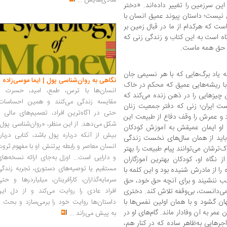
شادی‌هایش
...
ن سرزمین را تغییر داده‌اند. «دختر
نیست؛ داستان پیوند عمیق انسان با
ست که هرکدام از ما در قبال زمین بر
تاه است به این کتاب و زندگی زنی که
، حق همه ماست.
 به یاد برگ‌هایی که با هر نسیمی جان
نگاهی به روان‌شناسی پول | ایما موسی‌زاده
ر با ریشه‌هایی عمیق که محکم در خاک
انسان‌ها با ترس، طمع، امید، حسرت و
 چیزهایی را در ذهن زنده می‌کند که
مقایسه زندگی می‌کنند و همین احساسات،
یست ایران؛ زنی که دفتر جمعیت زنان
حتی در آگاه‌ترین افراد، تصمیم‌های مالی ر
رد و عمرش را وقف دفاع از طبیعت این
شکل می‌دهد. از این منظر، «روان‌شناسی پول
ی او ایمان عمیقش به آموزش کودکان
بیش از آنکه درباره پول باشد، کتابی دربار
باید از همان سال‌های نخست زندگی
انسان معاصر و رابطه پرتنش او با مفهوم ثرو
اک‌ترشان می‌توانند پیام طبیعت را بهتر
و دارایی است... اوزل به‌جای ارائه نسخه‌ها
ز نگاه او، کودکان بهترین آموزگاران
مستقیم یا توصیه‌های دستوری، تجربه زندگی
ه را از مادرش شنیده بود و این کلمه با
سرمایه‌گذاران، کارآفرینان، میلیاردرها و حت
ب ننشیند و برای آنچه حق خود، حق
‌دانست، بی‌وقفه تلاش کند. دختری
افراد عادی را روایت می‌کند و از دل این
ن گشود و با همان اولین نفس‌ها با
داستان‌ها روایت خود را برمی‌سازد و بحث ر
عمر به آن وفادار ماند. گام‌های او در
به پیش می‌راند
...
جرهایی به‌ظاهر ساده که در کنار هم،