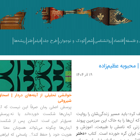
و فلسفه
اقتصاد
روانشناسی
شعر
کودک و نوجوان
طرح جلد
فیلم
طنز
ریشه‌ها
 محبوبه عظیم‌زاده
19 آذر 1404
خوانشی تحلیلی از آینه‌های دردار | اسحاق
شیروانی
پرسش اصلی رمان صرفاً این نیست که آیا
 کرد؛ باید مسیر زندگی‌شان را روایت
آرمان‌ها شکست خورده‌اند یا نه.پرسش
که آن‌ها را به خاک این سرزمین پیوند
عمیق‌تر این است: انسان پس از شکست
 زنی که نامش با طبیعت، آموزش و
آرمان‌ها چگونه می‌تواند همچنان معنا و
ت ایران گره خورده است. کتاب «
دختر
هویت خود را حفظ کند؟... پاسخی که ابراهی