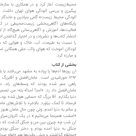
محیط‌‌زیست آغاز کرد و در همکاری با سازم
پیگیری و بررسی آلودگی هوای تهران داشت. ا
آلودگی محیط ‌زیست» گامی بنیادین و ماندگار ب
پایگاه‌های آگاهی‌بخشی زیست‌محیطی در ک
فعالیت‌ها، آموزش و آگاهی‌رسانی هیچ‌گاه از او
انتشار کتاب‌ها و نشریات و در اختیار گذاشتن 
را نسبت به طبیعت، آب، خاک و هوایی که در
کودکان آموخت که هوای پاک، حقی همگانی است
و مبارزه کرد.
بخشی از کتاب:
آن روزها آدم‌ها یا پیاده به مشهد می‌رفتند یا ب
۱۲۹۶ خورشیدی است. مامان‌افضل و آقابزر
راهی سفر شده بودند که وسط‌های راه، در
مامان‌افضل داد زد: «آمد! آمد!» بله؛ من تصمیم
دنیا بگذارم. آقا بزرگ که حسابی هول شده بود، 
فرستاد تا کمک بیاورد. بالاخره با تلاش‌های م
و سالم به دنیا آمدم، ولی چون حال مامان هنوز
«امشب همینجا می‌مانیم.» در یک کاروان‌سرای 
آن شب چه چیزی بین من و جنگل گذشت که من 
جنگل به دنیا آمده بودم و دختر جنگل بودم؛
«مه‌لقا» گذاشتند و خیلی وقت‌ها هم «لقا» صدایم