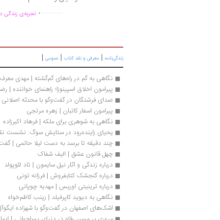
.
..............
تجربه‌ی زندگی دو
|
|
|
زندگی‌نامه
معرفی و نقد کتاب
عمومی
نگاهی به گم در راه‌های گم‌گشته | مهدی معرف
پیرامون اخلاق اسپینوزا؛ راهنمای خواننده | رض
صدای فرشتگان در گفت‌وگو با محدثه اصلانی
پیرامون اسفار کاتبان | زهره مرتجی
نگاهی به شوهری برای ملکه | فرهاد اکبرزاده
یحیای زاینده‌رود در ستایش سوگ: نشست نق
چند دقیقه تا برسد به دست لیلا حاتمی | گفت‌‌و
چهل قانون عشق | الیف شفاک 
درباره زندگی و آثار نیل سایمون | تاد لئوپولد
درباره گنجشک کتابفروش | فرزانه تونی
درباره ترینیتی اوریس | مهدیه چوپانی
نگاهی به دیوید کاپرفیلد | زینب کاظم‌خواه 
اشک‌های اصفهان در گفت‌وگو با شهزاده ایگوآل
مروری بر مسیر رفاه در دنیای پساجهانی | ایما 