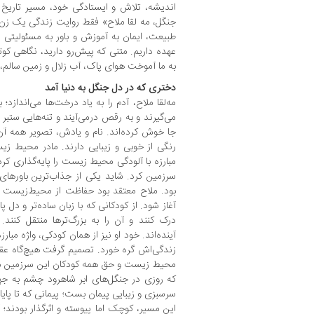
اندیشه، تلاش و ایستادگی خود، مسیر تاریخ ای
جنگل، مه لقا ملاح» فقط روایت زندگی یک زن 
طبیعت، ایمان به آموزش و باور به مسئولیتی ا
عهده داریم. متنی که پیش‌رو دارید، نگاهی کو
به ما آموخت هوای پاک، آب زلال و زمین سالم
دختری که در دل جنگل به دنیا آمد
مه‌لقا ملاح، آدم را به یاد درخت‌ها می‌اندازد؛
می‌گیرند و به رقص درمی‌آیند و تنه‌هایی ستب
جا خوش کرده‌اند. نام و یادش، تصویر همه آن
رنگی از خوبی و زیبایی دارند. مادر محیط ‌ز
مبارزه با آلودگی محیط ‌زیست را پایه‌گذاری ک
سرزمین کرد. شاید یکی از جذاب‌ترین باورها
بود. ملاح معتقد بود حفاظت از محیط‌‌زیست 
آغاز شود. از کودکانی که با زبان ساده‌تر و دل پ
درک کنند و آن را به بزرگ‌ترها منتقل کنند. ا
آینده‌اند. خود او نیز از همان کودکی، واژه مبارز
زندگی‌اش گره خورد. تصمیم گرفت هیچ‌گاه عق
محیط ‌زیست و حق همه کودکان این سرزمین می
که روزی در جنگل‌های ابر شاهرود چشم به جها
سرسبزی و زیبایی پیمان بست؛ پیمانی که تا پایان 
این مسیر، کوچک اما پیوسته و اثرگذار بودند؛ آ