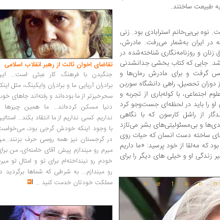
 به طبیعت ساختند.
نوه بی‌بی‌خانم استرآبادی بود. زنی
 در ایران به‌شمار می‌رفت. مادرش،
 زنان و روزنامه‌نگاری شناخته‌شده در
رگ شد. جایی که کتاب بخشی جدانشدنی
تقاضای اخوان ثالث از رهبر انقلاب اسلامی
انس گرفت و برای مادرش رمان‌ها و
جنگیدن با فرهنگ کار عبثی است... این
از دوران تحصیل، راهی دانشگاه سوربن
برادران آریایی ما و برادران وایکینگ، مثل اینک
 اجتماعی، با کوله‌باری از تجربه و
سحرخیزتر از ما بوده‌اند و رفته‌اند جاهای خو
و را باید در لحظه‌ای جست‌وجو کرد
دنیا مسکن کرده‌اند... ما همین چیزها را
دگار از راشل کارسون که با نگاهی
نداریم. کسی نداریم از ما انتقاد بکند... استالی
دی‌ها و بی‌مسئولیتی‌های بشر می‌تازد
با وجود اینکه خودش گرجی بود، می‌خواست
ده‌های ساخته دست انسان که حیات روی
در گرجستان نیز همه روسی حرف بزنند...من
ود که مه‌لقا از خود پرسید: «ما داریم
میرم رو میندازم پیش آقای خامنه‌ای، من برا
 زندگی او و خیلی های دیگر را برای
خودم رو نینداخته‌ام برای تو و امثال تو میر
رو میندازم... به شرطی که شماها برگردید د
مملکت خودتان خدمت کنید
...