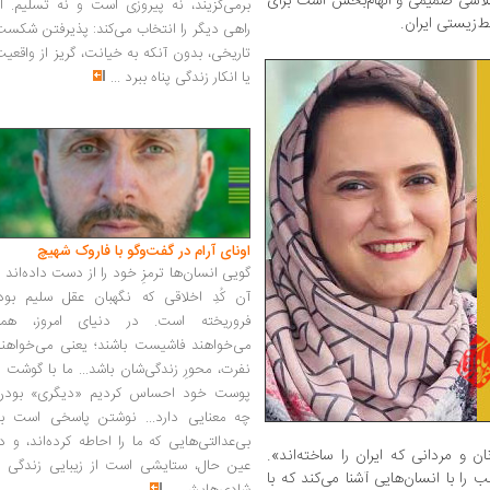
تلاشی صمیمی و الهام‌بخش است برای
برمی‌گزیند، نه پیروزی است و نه تسلیم. ا
‌‌زیستی ایران.
راهی دیگر را انتخاب می‌کند: پذیرفتن شکس
تاریخی، بدون آنکه به خیانت، گریز از واقعی
یا انکار زندگی پناه ببرد
...
اونای آرام در گفت‌وگو با فاروک شهیچ‭
گویی انسان‌ها ترمزِ خود را از دست داده‌اند 
آن کُدِ اخلاقی که نگهبان عقل سلیم بود،
فروریخته است. در دنیای امروز، همه
می‌خواهند فاشیست باشند؛ یعنی می‌خواهند
نفرت، محورِ زندگی‌شان باشد... ما با گوشت 
پوست خود احساس کردیم «دیگری» بودن
چه معنایی دارد... نوشتن پاسخی است به
بی‌عدالتی‌هایی که ما را احاطه کرده‌اند، و د
 و مردانی که ایران را ساخته‌اند».
عین حال، ستایشی است از زیبایی زندگی و
را با انسان‌هایی آشنا می‌کند که با