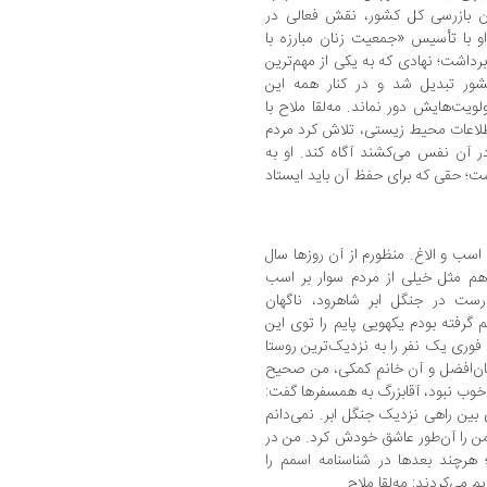
ان بازرسی کل کشور، نقش فعالی در
و با تأسیس «جمعیت زنان مبارزه با
رداشت؛ نهادی که به یکی از مهم‌ترین
شور تبدیل شد و در کنار همه این
لویت‌هایش دور نماند. مه‌لقا ملاح با
اطلاعات محیط ‌زیستی، تلاش کرد مردم
 آن نفس می‌کشند آگاه کند. او به
؛ حقی که برای حفظ آن باید ایستاد
ا اسب و الاغ. منظورم از آن روزها سال
گ هم مثل خیلی از مردم سوار بر اسب
ست در جنگل ابر شاهرود، ناگهان
 گرفته بودم یکهویی پایم را توی این
فوری یک نفر را به نزدیک‌ترین روستا
امان‌افضل و آن خانمِ کمکی، من صحیح
 خوب نبود، آقابزرگ به همسفرها گفت:
بین راهی نزدیک جنگل ابر. نمی‌دانم
را آن‌طور عاشق خودش کرد. من در
 هرچند بعدها در شناسنامه اسمم را
 می‌کردند: مه‌لقا ملاح.