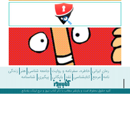
رمان ایرانی
خاطره، سفرنامه و روایت
جامعه شناسی
هنر
زندگی
نامه
مرجع
کتابشناسی
نقد
بایگانی
پیگیری
شناسنامه
کلیه حقوق محفوظ است و بازنشر مطالب با ذکر
کتاب نیوز
و درج لینک، بلامانع .