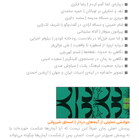
درباره‌ی کجا گمم کردم | رضا فکری
نقد و تحلیلی بر لویاتان | حمید محمدی
مروری بر مسئله مدرسه | محمد داوری
امام خمینی و مساله آزادی در گفت‌وگو با شریف لک‌زایی
پیرامون سوفار | آلاله سلیمانی
و اما صید قزل‌آلا در بالادست رودخانه کودور | نیلوفر اجرایی
درباره اروپا، از اسطوره تا واقعیت | علی غزالی‌فر
نگاهی به حدوث نقطه‌ها | شبنم کهن‌چی
نگاهی به رمان در جستجوی کلینگزور | سعیده امینی
درباره جمعیت فرهنگ رشت | سیاوش عبدی
تصویر «اعدام» در آینه‌ی‌ ادبیات ایران و جهان | آریامن احمدی
انشی تحلیلی از آینه‌های دردار | اسحاق شیروانی
سش اصلی رمان صرفاً این نیست که آیا آرمان‌ها شکست خورده‌اند یا
.پرسش عمیق‌تر این است: انسان پس از شکست آرمان‌ها چگونه می‌تواند