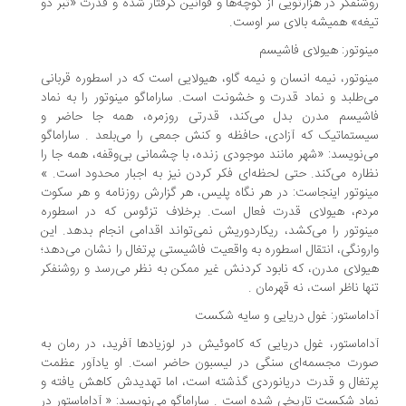
شنفکر در هزارتویی از کوچه‌ها و قوانین گرفتار شده و قدرت «تبر دو
غه» همیشه بالای سر اوست.
نوتور: هیولای فاشیسم
نوتور، نیمه انسان و نیمه گاو، هیولایی است که در اسطوره قربانی
‌طلبد و نماد قدرت و خشونت است. ساراماگو مینوتور را به نماد
شیسم مدرن بدل می‌کند، قدرتی روزمره، همه جا حاضر و
ستماتیک که آزادی، حافظه و کنش جمعی را می‌بلعد . ساراماگو
‌نویسد: «شهر مانند موجودی زنده، با چشمانی بی‌وقفه، همه جا را
اره می‌کند. حتی لحظه‌ای فکر کردن نیز به اجبار محدود است. »
نوتور اینجاست: در هر نگاه پلیس، هر گزارش روزنامه و هر سکوت
دم، هیولای قدرت فعال است. برخلاف تزئوس که در اسطوره
نوتور را می‌کشد، ریکاردوریش نمی‌تواند اقدامی انجام بدهد. این
رونگی، انتقال اسطوره به واقعیت فاشیستی پرتغال را نشان می‌دهد؛
ولای مدرن، که نابود کردنش غیر ممکن به نظر می‌رسد و روشنفکر
ها ناظر است، نه قهرمان .
اماستور: غول دریایی و سایه شکست
اماستور، غول دریایی که کاموئیش در لوزیادها آفرید، در رمان به
رت مجسمه‌ای سنگی در لیسبون حاضر است. او یاد‌آور عظمت
تغال و قدرت دریانوردی گذشته است، اما تهدیدش کاهش یافته و
اد شکست تاریخی شده است . ساراماگو می‌نویسد: « آداماستور در