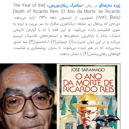
زه ساراماگو
در رمان «
سالمرگ ریکاردوریش
» [The Year of the
Death of Ricardo Reis (O Ano da Morte de Ricar
Reis)] (1984) تصویری از لیسبون دهه 1930 ارایه می‌دهد.
ره‌ای که پرتغال زیر سلطه دیکتاتوری سالازار به سر می‌برد و اروپا به
ی فاشیسم رانده می‌شود. او این فضا را نه با گزارش تاریخی
ک، بلکه با بازآفرینی اسطوره‌ها و استعاره‌های کلاسیک ترسیم
می‌کند و در این میان لابیرنت(1)؛ مینوتور(2)؛ آداماستور(3) سه محور
ادین‌اند که در هم تنیده می‌شوند تا بحران روشنفکری و شکست
ه‌های رهایی‌بخش(4) را نشان بدهند .