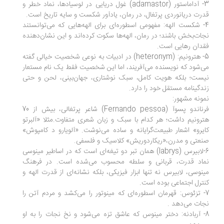
3- آداماستور (adamastor) غول دریایی در لوسیادها، نماد خطر و
رت دریانوردی پرتغال، در رمان، یاد‌آور شکست و سایه تاریخ است.
- شکست الهه: مفهومی اسطوره‌ای برای الهه‌هایی که می‌توانستند
ات‌بخش باشند؛ در رمان، الهه‌ها سکوت کرده‌اند و این نشان‌دهنده
دان رهایی است.
5- هترونیم: (heteronym) در ادبیات به نوعی شخصیت خیالی گفته
‌شود که نویسنده می‌آفریند، اما این شخصیت فقط یک نام مستعار
ست؛ بلکه هویت کامل، سبک نوشتاری، جهان‌بینی، لحن و حتی
دگینامه مستقل خود را دارد.
ونه مشهور:
فرناندو پسوآ (Fernando pessoa) شاعر پرتغالی، بیش از 70
رونیم داشت؛ هر کدام با سبک و زبان شعری متفاوت.مثلا «آلبرتو
یرو» اشعار طبیعت‌گرایانه و ساده می‌نوشت. «آلویارو د کامپوش»
عتی و مدرن،«ریکاردوریش» کلاسیک و فلسفی.
6-لابیرس (labrys) همان تبر دو تیغه‌ای است که در اساطیر مینوسی
اد قدرت، قربانی و سلطه محسوب می‌شده است. در فرهنگ
نوسی، لابیرس نه تنها ابزار فیزیکی، بلکه نشانه‌ای از قدرت الهه و
ترل اجتماعی بوده است.
- تزئوس: قهرمان اسطوره‌ای که مینوتور را می‌کشد و مردم آتن را
ات می‌دهد .
- آربادنه: دختر مینوس که عاشق تزه می‌شود و نخ نجات را به او