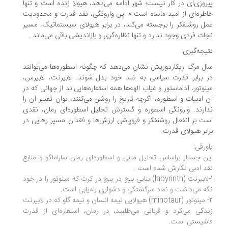
روزی‌ای در کار نیست؛ شهر ادامه می‌دهد، هیولا زنده است و تنها
طره‌ای از امید مانده است.» این وارونگی، نقد قدرت و محدودیت
ل روشنفکر را برجسته می‌کند، در برابر هیولای سیستماتیک، مسیر
ات فردی وجود ندارد و تنها نظاره‌گری و بازاندیشی باقی می‌ماند .
یجه‌گیری:
ل مرگ ریکاردوریش نشان می‌دهد که چگونه اسطوره‌ها می‌توانند
 برابر قدرت سیاسی به ضد خود بدل شوند. لابیرنت، لابیرس،
نوتور، آداماستور و غیاب الهه‌ها همه استعاره‌هایی‌اند از جهانی که در
 ادبیات و اسطوره، اگرچه تاریخ را روشن می‌کنند، توان تغییر آن را
ارند. وارونگی اسطوره و گسترش تحلیل اسطوره‌ای رمان، نقدی
ت بر انفعال روشنفکر و فروپاشی ارزش‌ها و فقدان مسیر رهایی در
ابر هیولای قدرت.
ورقی:
ن جستار براساس تحلیل متنی و اسطوره‌ای رمان ساراماگو و منابع
د ادبی نگارش شده است .
1-لابیرنت (labyrinth) بنایی پیچ در پیچ در کرت که مینوتور را در خود
ه می‌داشت و نماد سرگشتگی و دشواری راه‌یابی است.
2- مینوتور (minotaur) هیولایی نیمه انسان و نیمه گاو که در لابیرنت
دگی می‌کرد و قربانی می‌طلبید، در رمان، استعاره‌ای از قدرت
شیستی است.