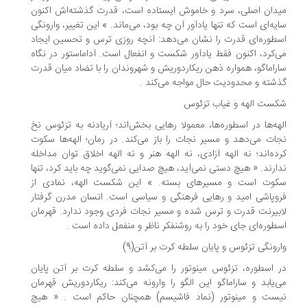
دان اصلی، سرد و خاموش ایستاده است، قدرت گذشته‌اش اکنون
یه‌ای است که تنها یادآور آن چه بود، می‌ماند. » این تغییر، وارونگی
طوره‌ای قدرت را نشان می‌دهد: آنچه روزی ترس و تحسین ایجاد
‌کرد، اکنون فقط یادآور شکست و انفعال است. آداماستور در نگاه
راماگو، همواره ذهن ریکاردوریش و شهروندان را با تضاد میان قدرت
شته و محدودیت حال مواجه می‌کند .
ست الهه و غیاب تزئوس
هه‌ها در اسطوره‌ها، معمولا رهایی بخش‌اند؛ آریادنه به تزئوس نخ
ات می‌دهد و مسیر نجات را باز می‌کند. در رمان؛ الهه‌ها سکوت
ده‌اند؛ نه الهه آزادی، نه الهه هنر و نه الهه اخلاق توان مداخله
ارند. « هیچ دستی نمی‌آید، هیچ صدایی نمی‌گوید چه باید کرد، تنها
وت است و مسیرهای بسته. » این شکست الهه، نمادی از
وپاشی امید و رهایی فرهنگی و سیاسی است. انسان مدرن گرفتار
بیرنت قدرت و ترس شده و مسیر نجات فردی وجود ندارد. قهرمان
طوره‌ای جای خود را به روشنفکر ناظر و منفعل داده است .
رونگی تزئوس و پایان سلطه کرت بر آتن(9)
 اسطوره، تزئوس مینوتور را می‌کشد و سلطه کرت بر آتن پایان
‌یابد و ساراماگو این الگو را وارونه می‌کند: ریکاردوریش قهرمان
ست و مینوتور (نماد فاشیسم) همچنان حاکم است . « هیچ