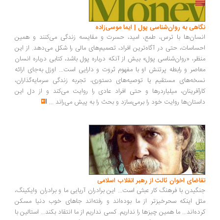
اهی به روان‌شناسی پول | ایما موسی‌زاده
سان‌ها با ترس، طمع، امید، حسرت و مقایسه زندگی می‌کنند و همین
ساسات، حتی در آگاه‌ترین افراد، تصمیم‌های مالی را شکل می‌دهد. از این
ظر، «روان‌شناسی پول» بیش از آنکه درباره پول باشد، کتابی درباره انسان
اصر و رابطه پرتنش او با مفهوم ثروت و دارایی است... اوزل به‌جای ارائه
خه‌های مستقیم یا توصیه‌های دستوری، تجربه زندگی سرمایه‌گذاران،
رآفرینان، میلیاردرها و حتی افراد عادی را روایت می‌کند و از دل این
ستان‌ها روایت خود را برمی‌سازد و بحث را به پیش می‌راند
...
اضای اخوان ثالث از رهبر انقلاب اسلامی
گیدن با فرهنگ کار عبثی است... این برادران آریایی ما و برادران وایکینگ،
ل اینکه سحرخیزتر از ما بوده‌اند و رفته‌اند جاهای خوب دنیا مسکن
ده‌اند... ما همین چیزها را نداریم. کسی نداریم از ما انتقاد بکند... استالین با