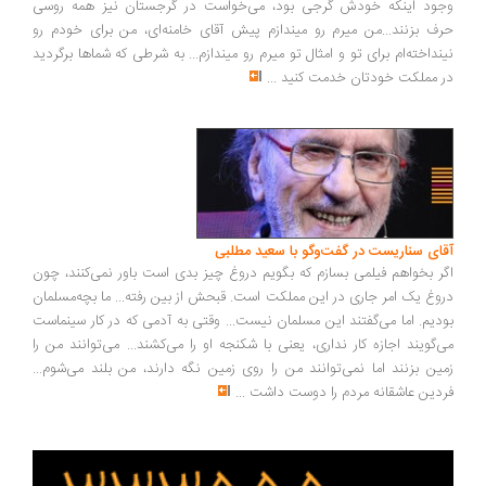
ود اینکه خودش گرجی بود، می‌خواست در گرجستان نیز همه روسی
ف بزنند...من میرم رو میندازم پیش آقای خامنه‌ای، من برای خودم رو
نداخته‌ام برای تو و امثال تو میرم رو میندازم... به شرطی که شماها برگردید
 مملکت خودتان خدمت کنید
...
ای سناریست در گفت‌وگو با سعید مطلبی
ر بخواهم فیلمی بسازم که بگویم دروغ چیز بدی است باور نمی‌کنند، چون
وغ یک امر جاری در این مملکت است. قبحش از بین رفته... ما بچه‌مسلمان
دیم. اما می‌گفتند این مسلمان نیست... وقتی به آدمی که در کار سینماست
‌گویند اجازه کار نداری، یعنی با شکنجه او را می‌کشند... می‌توانند من را
ین بزنند اما نمی‌توانند من را روی زمین نگه دارند، من بلند می‌شوم...
دین عاشقانه مردم را دوست داشت
...