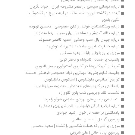
نگاهی به ماهبان | حمیدرضا شکارسری
درباره نوسازی سیاسی در عصر مشروطه ایران | جواد لگزیان
آینده در گذشته ایران: نظام‌الملک در آینه تاریخ در گفت‌وگو با 
نگین یاوری
درباره ویتگنشتاین: قواعد، و زبان خصوصی | محسن آزموده
درباره نظام آموزشی و ساختن ایران مدرن | رضا منصوری
درباره چیدن یال اسب وحشی | سمیه کاظمی‌حسنوند
درباره خاطرات بانوان چایخانه | شهره کیانوش‌راد
مروری بر راز بلچلی پارک | زهره مسکنی
واقعیت یا افسانه‌: نادرشاه و دختر کولی
آمریکا و آمریکایی‌ها در آخرین گفت‌وگوی جیمز بالدوین
جلیسه: کتابفروشی‌ها مهم‌ترین نهاد خصوصی فرهنگی هستند
تواریخ آمیانوس مارکلینوس | آمیانوس مارکلینوس
یادداشتی بر کابوس‌های خنده‌دار | معصومه میرابوطالبی
نشست نقد و بررسی شب بازی تقوی‌زاد
 اتحادیه‌ی پلیس‌های یهودی جایزه‌ی هوگو را برد 
درباره فرضیه فراگیر فراموشی | نادر شهریوری (صدقی)
یادداشتی بر خفته در خون | شیما جوادی
پیرامون گرندل | احسان صالحی
مروری بر شبی که هملت شکسپیر را کشت | سعید محسنی
پیرامون پرده حائل | علی شروقی