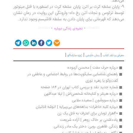
‌دهد.
- پایان سلطه کرت بر آتن: پایان سلطه کرت در اسطوره با قتل مینوتور
سط تزئوس و نجات آتن رخ داد؛ وارونگی این روایت در رمان نشان
‌دهد که قهرمانی برای پایان دادن به سلطه فاشیسم وجود ندارد.
.
.
..............
...............
تجربه‌ی زندگی دوباره
|
|
|
رفی و نقد کتاب
رمان خارجی
ژوزه ساراماگو
درباره حرف مفت | محسن آزموده
راهنمای شناسایی سایکوپت‌ها در روابط اجتماعی و عاطفی در 
گفت‌وگو با زهره نوری  
شماره جدید نقد و بررسی کتاب تهران در ۱۸۴ صفحه 
درباره هیتلر و کتابخانه شخصی‌اش | لیلا عبداللهی
درباره سووشون | سعیده ملایی
درباره کلبه خاطرات؛ بداهه‌های بی‌پیرایه | انوشه قناتیان
40هزار تومان برای اعتراف به قتل یک زن
یادداشتی بر خاک زوهر | آزاده شریعت
زندگی ظاهری روبی: دختر یک مادر زندانی