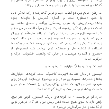
تغال و فاشیسم اروپایی با بهره‌گیری از نمادهای ملی، مذهبی و
شته پرشکوه، خود را به عنوان منجی ملت معرفی می‌کنند.
 رمان، مردم بین دو قطب امید و ترس گرفتارند؛ و رژیم تلاش دارد
 خلق «اسطوره ثبات و اقتدار» قدرتش را جاودانه جلوه
هد.ریکاردوریش، به عنوان روشنفکری بیگانه و منفعل شاهد این
ت که چطور زندگی روزمره، ادبیات و حتی مرگ افراد، در دل ساز و
ر اسطوره‌سازی سیاسی بلعیده می‌شود. در واقع ساراماگو در این اثر
ی نظریه‌پردازی صریح، اسطوره‌سازی سیاسی را در مقام تجربه
سته و تاریخی بازنمایی می‌کند: او نشان می‌دهد فاشیسم چگونه با
تفاده از گذشته ملی و فرهنگ، نوعی روایت شبه اسطوره‌ای از
هبری و اقتدار» می‌سازد، در حالی که واقعیت خشونت، مرگ و
کوب است.
رنت و لابیرس(6): هزارتوی تاریخ و ذهن
سبون در رمان همانند لابیرنت کلاسیک است: کوچه‌ها، خیابان‌ها،
اها و خاطره‌ها مسیرهایی تو در تو و بی‌خروج می‌سازند. این هزارتوی
ری، همزمان لابیرنت ذهنی ریکاردوریش نیز هست؛ او در میان
طرات روشنفکری، سیاست و تاریخ گم شده است .
راماگو می‌نویسد: « در کوچه‌های باریک لیسبون، گویی هر پیچ،
هی تازه به سوی هیچ است؛ ذهن ریش نیز با هر گام، در هزار تویی
 گذشته و حال سرگردان‌تر می‌شود. »