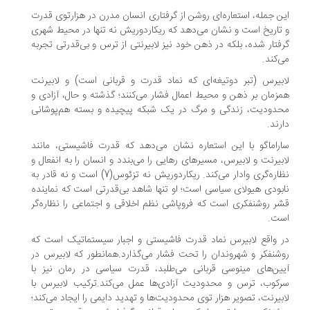
ن جمله، استعاره‌ای روشن از گرفتاری انسان مدرن در هزارتوی قدرت
تاریخ است و نشان می‌دهد که ریکاردوریش نه تنها در محیط شهری
فتار شده، بلکه در ذهن خود نیز لابیرنتی از ترس و بی‌قدرتی تجربه
‌کند.
بیرس (تبر دوتیغه‌ای که نماد قدرت و قربانی است) و لابیرنت
زمان بر ذهن و محیط اعمال فشار می‌کنند؛ گذشته و حال، آزادی و
دودیت، زندگی و مرگ در یک شبکه پیچیده و بسته هم‌پوشانی
رند.
راماگو با این استعاره نشان می‌دهد که قدرت فاشیستی، مانند
بیرنت و لابیرس، مسیرهای رهایی را می‌بندد و انسان را به انفعال و
نظاره‌گری وادار می‌کند. ریکاردوریش نه تزئوس(7) است و نه قادر به
بودی هیولای سیاسی است؛ او تنها شاهد بی‌قدرتی است که نماینده
ر روشنفکری است که فروپاشی نظم اخلاقی و اجتماعی را نظاره‌گر
ت.
 واقع لابیرس نماد قدرت فاشیستی و اجبار سیستماتیک است که
شنفکر و شهروندان را تحت فشار می‌گذارد.همانطور که لابیرس در
ین‌های مینوسی قربانی می‌طلبد، قدرت سیاسی در رمان نیز با
کوب، ترس و محدودیت آزادی‌ها عمل می‌کند.ترکیب لابیرس با
بیرنت، تصویر هزار توی محدودیت‌ها و تهدید دایمی را ایجاد می‌کند؛