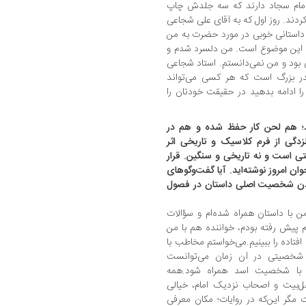
مام سجاد دارند که سه جلدش چاپ
ردند. روز اول که به آقای علی شجاعی
ر داستانی خوبی در مورد حضرت به من
با این موضوع است. من دلسرد شدم و
 بود و من نمی‌دانستم. استاد شجاعی
در بزرگ است که هر کسی می‌تواند
 را ادامه بدهید در حقیقت خودتان را
د‌؛ هم لحن کار حفظ شده و هم در
زدگی از فرم کلاسیک و تاریخی اثر
ستی است و نه تاریخی و سنگین. قرار
ان ‌امروز نوشته‌اید. آیا گفت‌وگو‌های
دادن شخصیت اصلی داستان در فصول
 با داستان همراه شده‌ام و سؤالات
م پیش رفته بودم، خواننده هم با من
فتاده را ببینیم.می‌خواستم مخاطب با
ن شخصیتی در آن زمان می‌توانست
وی با شخصیت اسد همراه شود.همه
ل‌بیت و اصحاب نزدیک امام، خیالی
ر این‌که در روایات‌؛ مکان معرفی