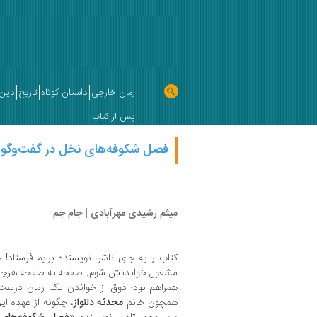
رمان خارجی
داستان کوتاه
تاریخ
دین 
پس از کتاب
فصل شکوفه‌های نخل در گفت‌وگو با
میثم رشیدی مهرآبادی | جام جم
کتاب را به جای ناشر، نویسنده برایم فرستاد
مشغول خواندنش شوم. صفحه به صفحه هرچه 
همراهم بود‌؛ ذوق از خواندن یک رمان درست
همچون خانم
محدثه دلنواز
، چگونه از عهده ا