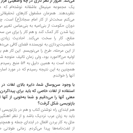
می‌کند. ‌امروز از نظر کاری در چه وضعیتی قرار 
یک مجموعه مینیمال عاشقانه نوشته‌ام که در
نظربدهند. همزمان مشغول کار‌های تحقیقاتی
می‌کنم سخت‌تر از کار امام سجاد(ع) است، چ
دوران حکومت از بنی‌امیه به بنی‌عباس تغییر می‌
زیبا شدن کار کمک کند و هم کار را برای من سخ
منابع، کار را سخت می‌کند. احادیث زیادی 
شخصیت‌پردازی به نویسنده فضای کافی می‌دهد
از این مرحله، طرح را می‌نویسم. این کار هم 
اولیه من۱۳مورد بود، ولی زمان تالیف متو
نداده است به همین د
همچنین به این نتیجه رسیدم که در مورد اسارت
آنها را خواندم.
با وجود سن‌و‌سال شما، دایره بالای لغات د
استفاده از لغات خاصی که باید برای پیدا‌کرد
معنی آنها را می‌دانیم و شما به‌خوبی از آنها 
بازنویسی شکل گرفت؟
هم ابتدای راه نوشتن کتاب و هم در بازنویسی 
باید به زبان عرب نزدیک باشد و از نظر آهنگین
مثل به کار بردن افعال در ابتدای جمله و همچنین 
از لغت‌نامه‌ها پیدا می‌کردم. زمانی طولان