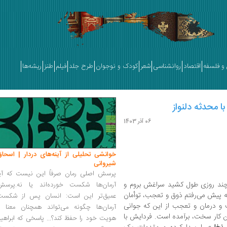
و فلسفه
اقتصاد
روانشناسی
شعر
کودک و نوجوان
طرح جلد
فیلم
طنز
ریشه‌ها
 محدثه دلنواز
06 آذر 1403
خوانشی تحلیلی از آینه‌های دردار | اسحاق
شیروانی
پرسش اصلی رمان صرفاً این نیست که آیا
! چند روزی طول کشید سراغش بروم و
آرمان‌ها شکست خورده‌اند یا نه.پرسش
پیش می‌رفتم ذوق و تعجب، توأمان
عمیق‌تر این است: انسان پس از شکست
 و درمان و تعجب از این که جوانی
آرمان‌ها چگونه می‌تواند همچنان معنا و
ین کار سخت، برآمده است. فردایش با
هویت خود را حفظ کند؟... پاسخی که ابراهی