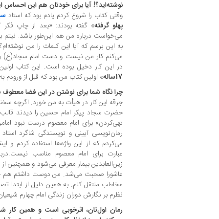
نوشته‌اید؟! آیا برای خودتان هم این احساس 
وقتی کتاب را شروع کردم یادم بود که استاد
سی
پهلو گرفته
» گفته بودند: «بعد از چاپ فکر کر
می‌خواست درباره من هم این‌طور باشد. نیتم با 
به این برسم که آیا این کلمات را من نوشته‌ا
می‌کنم کار من نیست و دست امام سجاد(ع)
در این کار دخیل بوده است. این کتاب اولین
17ساله
» اولین کتاب من بود که قبل از ورودم ب
چرا نگاه شما برای نوشتن در این فضا معطوف 
جرقه این کار در هیأت به من خورد. اگرچه سخنرا
حضرت سجاد پیکر امام حسین را دیدند قالب ته
تهی‌کردن» برای امام معصوم درست نبود ‌امامن
رمان‌نویسی آیینی و نویسندگی شاگرد استاد
می‌کردم که از این واژه‌ها استفاده کردم و ای
عبارت برای امام معصوم مناسب نیست.دربسی
زین‌العابدین بیمار معرفی می‌شود و همچنین از 
عاشورا صحبت می‌شد. من دوست داشتم هم خود
مخاطب منتقل کنم. به همین دلیل از ابتدا تصم
نظرم بر نگارش دوران زندگی امام چهارم شیعیان 
رمان اول‌تان، اثرخوبی است و همین کار شما