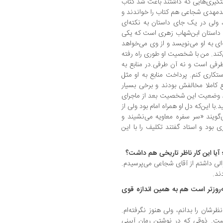
گیری‌هایی که داشتند باعث شد کتاب
سیدمهدی شجاعی هم کتاب را خواندند و
ولی در یک جای داستان به نکته‌ای
 داستان ابن‌شهاب زهری است که یکی
ی به او می‌نویسد و از وی می‌خواهد
‌کند. من با شخصیت او طوری راه رفته
رفی است و نه آن طرفی.در منابع به
کاری کنم. پرداخت منابع به او مثل
 کاملا مخالفش بودند و برخی بسیار
 وضعیت این شخصیت بعد از ماجرای
 این‌که دل او همراه امام بود ولی از
یند «سر سفره معاویه می‌نشیند و
 بود و استاد گفتند تکلیف را با این
 آیا این کار ناظر تاریخی هم داشت؟
الی داشتم از آقای شجاعی می‌پرسیدم.
ند.
به‌روزتر است هم به همین اندازه قوی
رشان را بدانم، ولی هنوز نگرفته‌ام.
ت. ذوقی که در نوشتن رمان آیینی