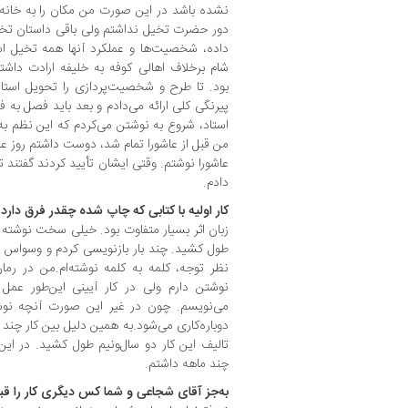
نشده باشد در این صورت من مکان را به خانه ا
دور حضرت تخیل نداشتم ولی باقی داستان تخیل
داده، شخصیت‌ها و عملکرد آنها همه تخیل اس
شام برخلاف اهالی کوفه به خلیفه ارادت داش
بود. تا طرح و شخصیت‌پردازی را تحویل استاد 
پیرنگی کلی ارائه می‌دادم و بعد باید فصل به 
استاد، شروع به نوشتن می‌کردم که این نظم 
من قبل از عاشورا تمام شد، دوست داشتم روز عاشو
عاشورا نوشتم. وقتی ایشان تأیید کردند گفتند تا
دادم.
کار اولیه با کتابی که چاپ شده چقدر فرق دارد
زبان اثر بسیار متفاوت بود. خیلی سخت نوشته
طول کشید. چند بار بازنویسی کردم و وسواس زی
نظر توجه، کلمه به کلمه نوشته‌ام.من در رما
نوشتن دارم ولی در کار آیینی این‌طور عمل
می‌نویسم. چون در غیر این صورت آنچه نوش
دوباره‌کاری می‌شود.به همین دلیل بین کار چند با
تالیف این کار دو سال‌و‌نیم طول کشید. در این
چند ماهه داشتم.
به‌جز آقای شجاعی و شما کس دیگری کار را قبل