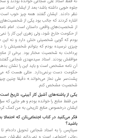
نه فقط استاد علی شجاعی خوانده بودند و سخت
جلوه خوبی داشته باشد‌؛ بعد از ایشان استاد 
نظر دادند. ایشان گفتند همه چیز خوب است، 
اشاره کردند که جالب بود.یکی از شخصیت‌های
از شخصیت‌های واقعی داستان است. امام نامه‌ا
از حکومت خارج شود، ولی زهری این کار را نمی
بودم که گویی شخصیتی خنثی دارد و نه این ط
چیزی نرسیده بودم که بتوانم شخصیتش را دست
پرداخت به شخصیت مختار بود. برخی از منابع
موافقش بودند. استاد سیدمهدی شجاعی گفتند
آن نامه مشخص است و باید این را نشان بدهید.با
حکومت دست برنمی‌دارد. مثلی هست که می‌گو
پشت‌سر علی نماز می‌خواند.» دقیقا چنین چیزی
شخصیت مشخص کنم.
یکی از پاشنه‌های آشیل کار آیینی، تاریخ است‌؛
من فقط منابع را خوانده بودم و هر جایی که سؤ
ایشان درخصوص منابع تاریخی به من کمک کرد
فکر می‌کنید در کتاب اجتماعی‌تان که احتمالا 
باشید؟
سیناپس را به استاد شجاعی تحویل داده‌ام تا نظ
رمانی اجتماعی است و نمی‌دانم نظرشان چیس