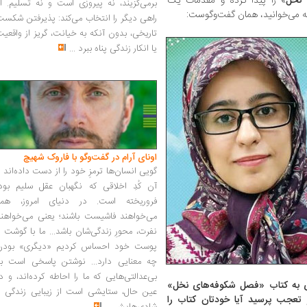
 نخل
» را پیدا کرده و مقدمات یک
برمی‌گزیند، نه پیروزی است و نه تسلیم. ا
امه می‌خوانید، همان گفت‌وگوست:
راهی دیگر را انتخاب می‌کند: پذیرفتن شکس
تاریخی، بدون آنکه به خیانت، گریز از واقعی
یا انکار زندگی پناه ببرد
...
اونای آرام در گفت‌وگو با فاروک شهیچ‭
گویی انسان‌ها ترمزِ خود را از دست داده‌اند 
آن کُدِ اخلاقی که نگهبان عقل سلیم بود،
فروریخته است. در دنیای امروز، همه
می‌خواهند فاشیست باشند؛ یعنی می‌خواهند
نفرت، محورِ زندگی‌شان باشد... ما با گوشت 
پوست خود احساس کردیم «دیگری» بودن
چه معنایی دارد... نوشتن پاسخی است به
بی‌عدالتی‌هایی که ما را احاطه کرده‌اند، و د
ادی به کتاب «فصل شکوفه‌های نخل»
عین حال، ستایشی است از زیبایی زندگی و
 تعجب پرسید آیا خودتان کتاب را