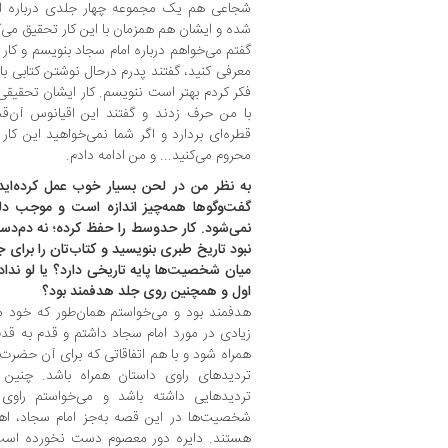
شجاعی هم یک مجموعه چهار جلدی درباره ا
شده و ایشان هم همزمان با این کار تحقیق می‌ک
گفتم می‌خواهم درباره امام سجاد بنویسم و کا
معرفی کنید، گفتند پدرم درحال نوشتن کتابی 
فکر کردم بهتر است ننویسم. کار ایشان تحقیقی
با من حرف زدند و گفتند این اقیانوس آن‌ق
قطره‌ای بردارد و اگر شما نمی‌خواهید این کار
محروم می‌کنید... و من ادامه دادم.
به نظر من در لحن بسیار خوب عمل کرده‌ای
گفت‌وگو‌ها همه‌چیز اندازه است و موجب دل
نمی‌شود. کار حد‌وسط را حفظ کرده‌؛ نه دم‌د
نبود تاریخ طبری بنویسید و کتاب‌تان را برای جو
میان شخصیت‌ها پایه تاریخی دارد؟ یا لو ن
اول و همچنین روی جلد هدفمند بود؟
هدفمند بود و می‌خواستم همان‌طور که خود من
زیادی در مورد امام سجاد داشتم و قدم به قد
همراه شود و با هم اتفاقاتی که برای آن حضرت ا
تردید‌های راوی داستان همراه باشد. چنی
تردید‌هایی داشته باشد و می‌خواستم را
شخصیت‌ها در این قصه به‌جز امام سجاد، اه
هستند. دایره دور معصوم دست نخورده است مگ