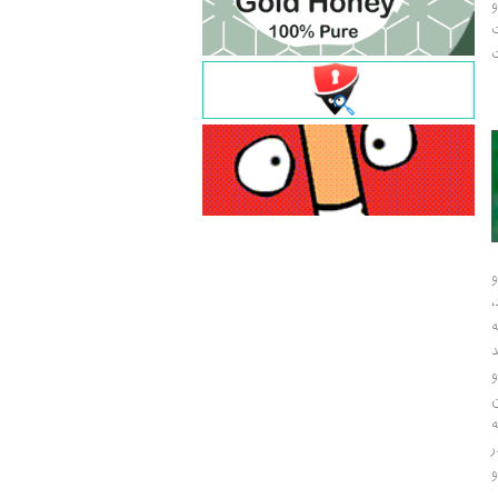
و
ت
ت
و
و
ر