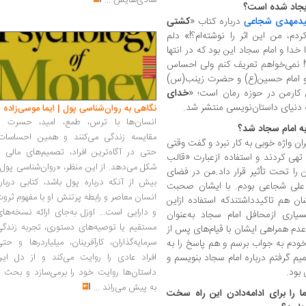
شادی‌هایش
...
ایجاد شده است؟
دمهدی شجاعی
درباره کتاب «
کشتی
دم، من این اثر را نوشته‌ام؟!» دلم
خدا و امام سجاد این بود که در انتها
م؟! نمی‌خواهم تعریف کنم ولی احساس
 و امام حسین(ع) و حضرت زینب(س)
 کارمن در حوزه رمان است؛ «
خدای
ه دنیای داستان‌نویسی منتشر شد.
نگاهی به روان‌شناسی پول | ایما موسی‌زاده
انسان‌ها با ترس، طمع، امید، حسرت و
به امام سجاد شد؟
مقایسه زندگی می‌کنند و همین احساسات،
ن واژه خوبی به کار نبرد و گفت وقتی
حتی در آگاه‌ترین افراد، تصمیم‌های مالی ر
ی ‌کردند و استفاده ازعبارت «قالب
شکل می‌دهد. از این منظر، «روان‌شناسی پول
 را تحت تأثیر قرار داد.من در فضای
بیش از آنکه درباره پول باشد، کتابی دربار
 علی شجاعی بودم. با ایشان صحبت
انسان معاصر و رابطه پرتنش او با مفهوم ثرو
شان هم تاکیدداشتندکه استفاده ازاین
و دارایی است... اوزل به‌جای ارائه نسخه‌ها
اری ازمحافل امام سجاد به‌عنوان
مستقیم یا توصیه‌های دستوری، تجربه زندگی
عدم همراهی ایشان با قیام‌های پس از
سرمایه‌گذاران، کارآفرینان، میلیاردرها و حت
م به جواب برسم و هم پاسخ را به
یم گرفتم درباره امام سجاد بنویسم و
افراد عادی را روایت می‌کند و از دل این
بود.
داستان‌ها روایت خود را برمی‌سازد و بحث ر
به پیش می‌راند
...
 را برای ادامه‌دادن این راه سخت