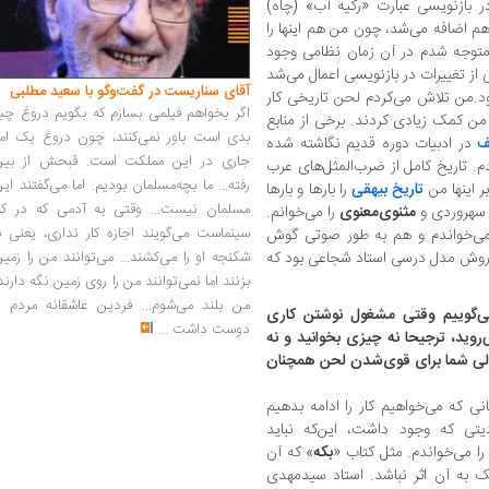
ر بازنویسی عبارت «رکیه آب» (چاه)
هم اضافه می‌شد، چون من هم اینها را
 متوجه شدم در آن زمان نظامی وجود
از تغییرات در بازنویسی اعمال می‌شد
آقای سناریست در گفت‌وگو با سعید مطلبی
د.من تلاش می‌کردم لحن تاریخی کار
اگر بخواهم فیلمی بسازم که بگویم دروغ چی
ن کمک زیادی کردند. برخی از منابع
بدی است باور نمی‌کنند، چون دروغ یک امر
ف
در ادبیات دوره قدیم نگاشته شده
جاری در این مملکت است. قبحش از بین
دم. تاریخ کامل از ضرب‌المثل‌های عرب
رفته... ما بچه‌مسلمان بودیم. اما می‌گفتند ای
ر اینها من
تاریخ بیهقی
را بار‌ها و بار‌ها
مسلمان نیست... وقتی به آدمی که در کار
هروردی و
مثنوی‌معنوی
را می‌خوانم.
سینماست می‌گویند اجازه کار نداری، یعنی ب
 می‌خواندم و هم به طور صوتی گوش
شکنجه او را می‌کشند... می‌توانند من را زمی
ین روش مدل درسی استاد شجاعی بود که
بزنند اما نمی‌توانند من را روی زمین نگه دارند
من بلند می‌شوم... فردین عاشقانه مردم را
می‌گوییم وقتی مشغول نوشتن کاری
دوست داشت
...
ید، ترجیحا نه چیزی بخوانید و نه
 ولی شما برای قوی‌شدن لحن همچنان
ی که می‌خواهیم کار را ادامه بدهیم
تی که وجود داشت، این‌‌که نباید
ا می‌خواندم. مثل کتاب «
بکه
» که آن
یک به آن اثر نباشد. استاد سیدمهدی