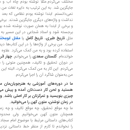
مختلف می‌کردم.مثلا نوشته بودم چاه آب و د
جایگزین شد. به این ترتیب به دایره لغات من 
نمی‌دانستم. ابتدا نوشته بودم نظامی که بعد
نداشت و واژه‌های دیگری جایگزین شدند. برخی 
و برخی از ابتدا به همان صورت نوشته شده بو
برجسته شود و استاد شجاعی در این مسیر به م
مثل
تاریخ طبری
،
تاریخ کامل
یا
مقتل ابومِخنَ
است. من برخی از واژه‌ها را در این کتاب‌ها دی
استفاده کرده بود و به من کمک می‌کرد. علاوه ب
خوانده‌ام.
گلستان سعدی
را می‌خوانم.
چهار اثر
س
در دوران تحقیق و تالیف، همچنین متونی را
می‌کردم. این کار به من کمک می‌کرد، البته ا
من به‌عنوان شاگرد آن را اجرا می‌کردم.
ما در دوره‌های آموزشی به هنرجویان‌مان 
هستید و لحن کار دست‌تان آمده و پیش می‌رو
چیزی بنویسید و تمرکزتان بر کار اصلی باشد.
در زمان نوشتن، متون کهن را می‌خوانید.
ما چه موقع تحقیق، چه موقع تالیف و چه زمان
همچنان متون کهن می‌خوانیم. ولی محدودی
کتاب‌های داستانی مرتبط با موضوع امام سجاد ر
را نخواندم تا کارم از منظر خط داستانی نزد