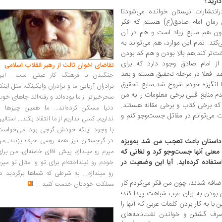
دارید؟
انتشارات نیستان خوانده می‌شودتا
 رمان امام صادق(ع) هستم که فکر
ون هم منابع زیاد است و هم در آن
کند. تمام این موارد، هم می‌تواند به
ت‌تر کند.هم بالا بودن و هم کم بودن
از امام صادق وجود دارد که برای
تقاضای اخوان ثالث از رهبر انقلاب اسلامی
. فعلا در مرحله تحقیق هستم و بعد
جنگیدن با فرهنگ کار عبثی است... این
با انگیزه خودم شروع شد.منابع تحقیق
برادران آریایی ما و برادران وایکینگ، مثل اینک
جه شدم منابع قبلی برخی معلومات را به من
سحرخیزتر از ما بوده‌اند و رفته‌اند جاهای خو
لیل به ۵۴ منبع رسیدم که برخی کتاب و برخی مقاله هستند.
دنیا مسکن کرده‌اند... ما همین چیزها را
 می‌توانم در مقاتل جست‌و‌جو کنم و
نداریم. کسی نداریم از ما انتقاد بکند... استالی
با وجود اینکه خودش گرجی بود، می‌خواست
در گرجستان نیز همه روسی حرف بزنند...من
ر داستان باعث تعجب من شد به‌ویژه
ن معنی آنها جست‌وجو کرد و لغاتی که
میرم رو میندازم پیش آقای خامنه‌ای، من برا
استفاده کرده‌اید. آیا این وضعیت در
خودم رو نینداخته‌ام برای تو و امثال تو میر
رو میندازم... به شرطی که شماها برگردید د
اضافه شدند، چون من فکر می‌کردم کار
مملکت خودتان خدمت کنید
...
 بودن به زبان عرب شباهت پیدا کند‌؛
با به کار بردن کلمات عربی که آنها را
ی صرف گشتن و خواندن لغت‌نامه‌های