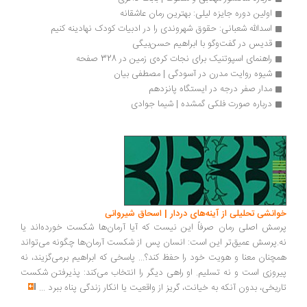
اولین دوره جایزه لیلی: بهترین رمان عاشقانه
اسدالله شعبانی: حقوق شهروندی را در ادبیات کودک نهادینه کنیم
قدیس در گفت‌وگو با ابراهیم حسن‌بیگی
راهنمای اسپوتنیک برای نجات کره‌ی زمین در 328 صفحه
شیوه روایت مدرن در آسودگی | مصطفی بیان
مدار صفر درجه در ایستگاه پانزدهم
درباره صورت فلکی گمشده | شیما جوادی
انشی تحلیلی از آینه‌های دردار | اسحاق شیروانی
سش اصلی رمان صرفاً این نیست که آیا آرمان‌ها شکست خورده‌اند یا
.پرسش عمیق‌تر این است: انسان پس از شکست آرمان‌ها چگونه می‌تواند
چنان معنا و هویت خود را حفظ کند؟... پاسخی که ابراهیم برمی‌گزیند، نه
روزی است و نه تسلیم. او راهی دیگر را انتخاب می‌کند: پذیرفتن شکست
ریخی، بدون آنکه به خیانت، گریز از واقعیت یا انکار زندگی پناه ببرد
...