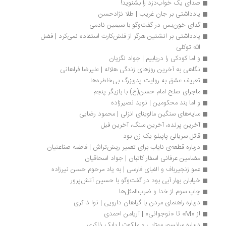
صدای یک خواب‌دزد را بشنوید!
یادداشتی بر جان غریب | طلا نژادحسن
گدای خون‌بس در گفت‌وگو با سیمین نادمی
یادداشتی بر انشتین هرگز از فلش‌کارت استفاده نمی‌کرد | فضل 
الله توکلی
و اما کودکی را دریابیم | جواد لگزیان
نگاهی به آخرین روزهای زندگی هلاله | علیرضا فراهانی
تعریف عشق به روایت پدربزرگ بی‌خاطره‌ها
ماجرای صلح امام حسن(ع) با بازیگر پنجم
و اما بند محکومین | نوید نصیرزاده
سایه‌های سنگین مالوینای انزلی | محمود رضایی
آخرین پرنده، آخرین سنگ، آخرین فیل
قاتل سریالی پاپیلو یک زن بود
درباره قطعه‌ی نایاب برای تعمیر ریش‌تراش | فاطمه صناعتیان
مضامین عرفانی اسفار کاتبان | جواد اسحاقيان
عمو زنجیرباف و الفبای فارسی | به یاد مرحوم حسن نیرزاده
خیابان بهار آبی بود در گفت‌وگو با حسین آتش‌پرور
چاپ سوم از خدا و ضرب‌المثل‌ها
درباره راهنمای مردن با گیاهان دارویی | نوا ذاکری
از «M» تا «نوجوانی» | آریامن احمدی
درباره سانسور مهتابی و ملکوت | بابک ذاکری