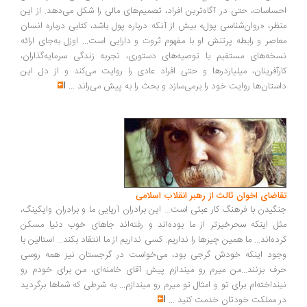
ساسات، حتی در آگاه‌ترین افراد، تصمیم‌های مالی را شکل می‌دهد. از این
ظر، «روان‌شناسی پول» بیش از آنکه درباره پول باشد، کتابی درباره انسان
اصر و رابطه پرتنش او با مفهوم ثروت و دارایی است... اوزل به‌جای ارائه
خه‌های مستقیم یا توصیه‌های دستوری، تجربه زندگی سرمایه‌گذاران،
رآفرینان، میلیاردرها و حتی افراد عادی را روایت می‌کند و از دل این
ستان‌ها روایت خود را برمی‌سازد و بحث را به پیش می‌راند
...
اضای اخوان ثالث از رهبر انقلاب اسلامی
گیدن با فرهنگ کار عبثی است... این برادران آریایی ما و برادران وایکینگ،
ل اینکه سحرخیزتر از ما بوده‌اند و رفته‌اند جاهای خوب دنیا مسکن
ده‌اند... ما همین چیزها را نداریم. کسی نداریم از ما انتقاد بکند... استالین با
ود اینکه خودش گرجی بود، می‌خواست در گرجستان نیز همه روسی
ف بزنند...من میرم رو میندازم پیش آقای خامنه‌ای، من برای خودم رو
نداخته‌ام برای تو و امثال تو میرم رو میندازم... به شرطی که شماها برگردید
 مملکت خودتان خدمت کنید
...