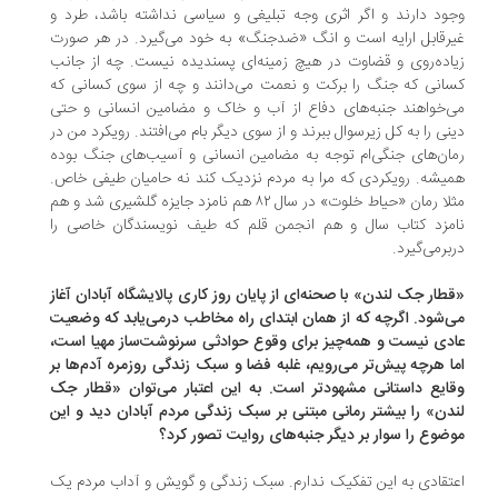
ود دارند و اگر اثری وجه تبلیغی و سیاسی نداشته باشد، طرد و
رقابل ارایه است و انگ «ضدجنگ» به خود می‌گیرد. در هر صورت
اده‌روی و قضاوت در هیچ زمینه‌ای پسندیده نیست. چه از جانب
انی که جنگ را برکت و نعمت می‌دانند و چه از سوی کسانی که
‌خواهند جنبه‌های دفاع از آب و خاک و مضامین انسانی و حتی
نی را به کل زیرسوال ببرند و از سوی دیگر بام می‌افتند. رویکرد من در
ان‌های جنگی‌ام توجه به مضامین انسانی و آسیب‌های جنگ بوده
یشه. رویکردی که مرا به مردم نزدیک کند نه حامیان طیفی خاص.
مثلا رمان «حیاط خلوت» در سال ۸۲ هم نامزد جایزه گلشیری شد و هم
مزد کتاب سال و هم انجمن قلم که طیف نویسندگان خاصی را
برمی‌گیرد.
طار جک لندن» با صحنه‌ای از پایان روز کاری پالایشگاه آبادان آغاز
‌شود. اگرچه که از همان ابتدای راه مخاطب درمی‌یابد که وضعیت
دی نیست و همه‌چیز برای وقوع حوادثی سرنوشت‌ساز مهیا است،
ا هرچه پیش‌تر می‌رویم، غلبه‌ فضا و سبک زندگی روزمره‌ آدم‌ها بر
ایع داستانی مشهودتر است. به این اعتبار می‌توان «قطار جک
دن» را بیشتر رمانی مبتنی بر سبک زندگی مردم آبادان دید و این
ضوع را سوار بر دیگر جنبه‌های روایت تصور کرد؟
تقادی به این تفکیک ندارم. سبک زندگی و گویش و آداب مردم یک