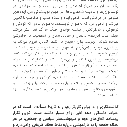
رگسال این گذشته است که نقش برجسته‌تری دارد؛ گذشته‌ای که
ک سرِ آن در تاریخ اجتماعی و سیاسی است و سر دیگرش در
ستالوژی‌ها و فردیت شخصیت‌ها. در جهان نویسندگی من، ایده‌های
نوعی در چرخش است. گاهی ایده و سوژه مسیر و مخاطب را تعیین
‌کند و گاهی من، نه به‌عنوان نویسنده، به‌عنوان فردی که کودکی و
جوانی و خاطراتش را پشت روزهای جنگ جا گذاشته فکر می‌کند
ف است این‌همه داستان و خرده‌داستان و شخصیت به فراموشی
رده شوند. آن‌وقت برای رسیدن به نقطه‌ تعادل شروع می‌کند به
ایتگری. دوباره بازمی‌گردم به جهان نویسندگی‌ام و این‌بار نه قصد
سیم خطوط آینده را دارم و نه به چشم‌انداز فکر می‌کنم؛ فقط
‌خواهم روایتگری آینه‌وار و بی‌طرف باشم و قضاوت را به مردم
پارم. اینجا دیگر زاویه تابش نورافکن نویسنده است که صحنه‌های
ریک را روشن می‌کند و پیش چشم می‌آورد؛ آن‌هم در آزمونی مانند
نگ که مسایلش نسبت به دغدغه‌های کودکان و نوجوانان فرق
‌کند. مسایلی همچون تلاش برای حفظ خانواده، برای زنده‌ماندن،
شق‌شدن، دفاع از سرزمین مادری، مهاجرت برای ادامه‌ زندگی، مبارزه
‌خاطر عقیده و...
شته‌نگری و در بیانی کلی‌تر رجوع به تاریخ مسأله‌ای است که در
بیات داستانی دهه‌ اخیر رواج بسیار داشته است. گویی تکرار
بسامد اتفاق‌های مهم و سرنوشت‌ساز سیاسی و اجتماعی، در هر
ظه جامعه را به بازاندیشی درباره‌ نقاط عطف تاریخی وامی‌دارد و