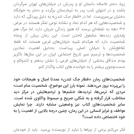
زیبا، دختر ۱۵ساله‌ داستان او و پدرش در خیابان‌های تهران سرگردان
شند و در انتهای شب پدر به تیمارستان برگردد و دختر به خوابگاه
تران بی‌سرپرست. اما در «قطار جک‌ لندن» به دلیل پیرنگی که دارد
شخصیت‌هایی که هر کدام نماد و نشانه نوعی تفکر هستند در عرض
۲-۳ دهه به نقطه‌ای برسند که هنوز زندگی جریان دارد، اما مرگ هم
به‌پای زنده‌ها مشغول تاختن است. این رمان بیش از پنجاه
صیت دارد که هرکدام شبیه خیابان‌های فرعی هستند که فقط
قاطع‌شان با خیابان اصلی پیداست. به‌دلیل اهمیت نمادین
صیت‌ها و ترسیم سیر تاریخ اجتماعی ایران در این سال‌ها ناگزیر
دم حداقل بخشی از خیابان‌های فرعی را نشان بدهم و کندوکاو و
ت‌وجوی بیشتر را به خواننده های کتاب واگذار کنم.
صیت‌های رمان «قطار جک لندن» عمدتا امیال و هیجانات خود
 بی‌پرده بروز می‌دهند. نمونه‌ بارز این موضوع، شخصیت سام است؛
دی که ترس‌ها، تردید‌ها، خشم‌ها و ترحم‌هایش در مرکز دید
اطب قرار گرفته و به شکلی صریح و مبسوط واکاوی شده است.
ایر شخصیت‌های کتاب نیز وضعیتی مشابه دارند. چرا نمایش
اطف و غرایز انسانی در این رمان، چنین درجه‌ بالایی از اهمیت را به
د اختصاص داده‌ است؟
ر می‌کنم برخی از چراها را نباید از نویسنده پرسید. باید از خودمان