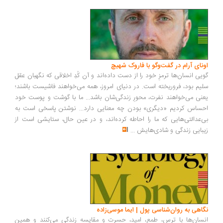
ونای آرام در گفت‌وگو با فاروک شهیچ
یی انسان‌ها ترمزِ خود را از دست داده‌اند و آن کُدِ اخلاقی که نگهبان عقل
یم بود، فروریخته است. در دنیای امروز، همه می‌خواهند فاشیست باشند؛
نی می‌خواهند نفرت، محورِ زندگی‌شان باشد... ما با گوشت و پوست خود
ساس کردیم «دیگری» بودن چه معنایی دارد... نوشتن پاسخی است به
‌عدالتی‌هایی که ما را احاطه کرده‌اند، و در عین حال، ستایشی است از
بایی زندگی و شادی‌هایش
...
اهی به روان‌شناسی پول | ایما موسی‌زاده
سان‌ها با ترس، طمع، امید، حسرت و مقایسه زندگی می‌کنند و همین