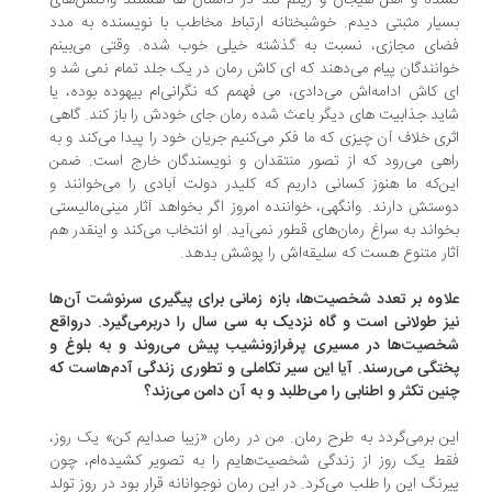
ده و اهل هیجان و ریتم تند در داستان ها هستند واکنش‌های
یار مثبتی دیدم. خوشبختانه ارتباط مخاطب با نویسنده به مدد
ضای مجازی، نسبت به گذشته خیلی خوب شده. وقتی می‌بینم
انندگان پیام می‌دهند که ای کاش رمان در یک جلد تمام نمی شد و
 کاش ادامه‌اش می‌دادی، می فهمم که نگرانی‌ام بیهوده بوده، یا
ید جذابیت های دیگر باعث شده رمان جای خودش را باز کند. گاهی
ری خلاف آن چیزی که ما فکر می‌کنیم جریان خود را پیدا می‌کند و به
هی می‌رود که از تصور منتقدان و نویسندگان خارج است. ضمن
ن‌که ما هنوز کسانی داریم که کلیدر دولت آبادی را می‌خوانند و
ستش دارند. وانگهی، خواننده امروز اگر بخواهد آثار مینی‌مالیستی
واند به سراغ رمان‌های قطور نمی‌آید. او انتخاب می‌کند و اینقدر هم
ار متنوع هست که سلیقه‌اش را پوشش بدهد.
اوه بر تعدد شخصیت‌ها، بازه‌ زمانی برای پیگیری سرنوشت آ‌ن‌ها
ز طولانی است و گاه نزدیک به سی سال را دربرمی‌گیرد. درواقع
صیت‌ها در مسیری پرفراز‌ونشیب پیش می‌روند و به بلوغ و
تگی می‌رسند. آیا این سیر تکاملی و تطوری زندگی آدم‌هاست که
ین تکثر و اطنابی را می‌طلبد و به آن دامن می‌زند؟
ن برمی‌گردد به طرح رمان. من در رمان «زیبا صدایم کن» یک روز،
ط یک روز از زندگی شخصیت‌هایم را به تصویر کشیده‌ام، چون
رنگ این را طلب می‌کرد. در این رمان نوجوانانه قرار بود در روز تولد