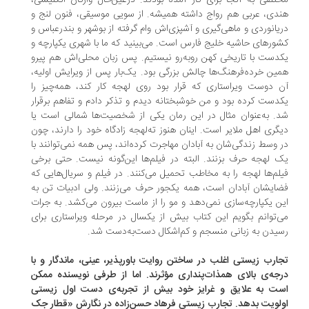
تلفی به آنجا برای کار آمده بودند. درعین‌حال واژگان انگلیسی،
دی، عربی هم رواج داشته همیشه. از سویی موسیقی، فنون لنج و
یانوردی و ماهی‌گیری و آشپزی‌اش وام گرفته از بوشهر و بندرعباس و
ورهای حاشیه‌ خلیج فارس است. می‌بینید که ما با شهری یکپارچه و
دست با تاریخی کهن روبه‌رو نیستیم. پس زبان محلی‌اش هم پیرو
ین خرده‌فرهنگ‌ها چالش بزرگی بود. یک‌بار پس از ویرایش اولیه،
 دوست ویراستاری که قرار بود روی لهجه کار کند، همه‌چیز را
دست کرده بود و من خوشبختانه دیدم و تذکر دادم و تفاهم برقرار
. به‌عنوان مثال در این رمان یکی از شخصیت‌ها شمالی است یا
گری اهل ملایر است. اینان هنوز ته‌لهجه‌ زادگاه خود را دارند، چون
 وسط زندگی‌شان به آبادان مهاجرت کرده‌اند، پس همه نمی‌توانند با
 لهجه حرف بزنند. البته در فیلم‌ها این‌گونه نیست. حتی برخی
لم‌ها لهجه را به مخاطب تحمیل می‌کنند. در فیلم و سریال‌هایی که
ایشان آبادان است، همه یکجور حرف می‌زنند. ولی ادبیات تن به
ن یکپارچه‌سازی نمی‌دهد و مو را از ماست بیرون می‌کشد. به جرات
‌توانم بگویم این کتاب بیش از یکسال در مرحله‌ ویراستاری برای
یدن به زبانی منسجم و کم‌اشکال دست‌به‌دست شد.
ارب زیستی اغلب در ساختن روایت باورپذیر، عینی، ماندگار و با
جه‌ی بالای همذات‌پنداری مؤثرند. اما از طرفی نویسنده ممکن
ست به علایق و غرایز خود بیش از تجربه‌ی دست اول زیستی
لویت بدهد. تجارب زیستی فرهاد حسن‌زاده در نگارش «قطار جک