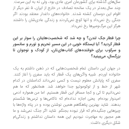
ل‌های گذشته برای کشورمان امری عادی بود، ولی نه به این سرعت.
چند سال بعدتر در یک سانحه‌ تصادف در خارج از ایران، ۵ نفر دیگر از
وام این دوستان کشته شدند. خانواده‌های داغدار معتقد بودند اگر
گی رخ نمی‌داد و آنها کوچ نمی‌کردند و زندگی عادی‌شان را داشتند
گز این مرگ‌ومیرها رخ نمی‌داد.
ا قطار جک لندن؟ و چه شد که شخصیت‌هایتان را سوار بر این
ار کردید؟ آیا ایستگاه خوبی در این مسیرِ تحریم و تورم و سانسور
سرکوب برای خواننده‌های کتاب‌های‌تان، از کودک و نوجوان تا
رگسال، می‌بینید؟
 جهان این داستان تمام شخصیت‌هایی که در ذهن داشتم به یک
نواده آوردم. شبیه واگن‌های یک قطار که باید سفری را آغاز کنند.
ری که پایانش معلوم نیست و کسی نمی‌داند کدامشان در کدام
ر از خط و از لوکوموتیو جدا خواهد شد. همانطور که ما هم
ی‌دانیم تا کی و کجا مسافرِ این قطار هستیم. اما من همواره آدمی
یدوار بوده‌ام. یعنی اجازه نداده‌ام که ناکامی‌ها و ترس‌ها شکستم
هند. شاید بهترین پناهگاهم همین نوشتن بوده و در پناه واژه‌ها با
زهایی جنگیده‌ام که قرار نبوده بجنگم. شاید اگر جنگ نمی‌شد و ما
 مجبور به مهاجرت نبودیم این همه داستان نداشتم و زندگی‌ام
کل دیگری داشت.