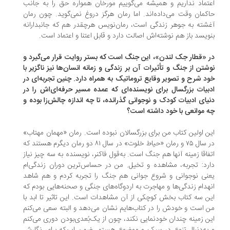
تماد نداریم و همیشه می‌گوییم مورخان همواره حق را به جانب
کمان وقت می‌داده‌اند. اما رمان هرگز دروغ نمی‌گوید. چون رمان
شته به جوهر زندگی است، رمان‌نویس هرچقدر هم که جانبدارانه
ویسد باز هم نوشته‌اش اصالت دارد و قابل اعتنا و اعتماد است.
 «قطار جک لندن»، این جنگ است که بستر روایت قرار می‌گیرد و
شتن از جنگ و تأثیرات آن بر زندگی و زمانه‌ انسان‌ها نیز ناگزیر با
د شرح و تصویر وقایع تروماتیک به همراه دارد. چنین تجربه‌ای در
بیات بزرگسال برای نویسنده‌ای که عمده‌ مسیر حرفه‌ای‌اش را در
یای ادبیات کودک و نوجوانی گذرانده، تا چه اندازه چالش‌زا بوده و
 موانعی با خود داشته است؟
ن اولین کتاب من برای بزرگسالان نبوده است. رمان «مهمان مهتاب»
در سال ۷۵ و رمان «حیاط خلوت» در سال ۸۱ دو رمان دیگرم هستند که
فاقا زمینه‌ آنها هم جنگ است. به‌قول فاکنر، نویسنده به سه چیز نیاز
رد: تجربه، مشاهده و تخیل. من در حساس‌ترین دوران زندگی‌ام
نی نوجوانی و شروع جوانی هم جنگ را تجربه کردم و هم شاهد
هدام زندگی‌ها و مهاجرت به اردوگاه‌های جنگی و صحنه‌هایی بودم که
ن سه کتاب بخش کوچکی از آن مشاهدات است. این تاثیر تا ابد با
 است و خودش را در کتاب‌هایم نشان می‌دهد و البته سعی می‌کنم
ن زمینه چندان خودنمایی نکند، چون از یک‌بُعدی‌بودن دوری می‌کنم