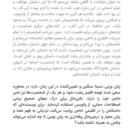
 عنوان خواننده یا گاهی منتقد بپرسیم که آیا این نمایش عواطف و
ایز انسانی در این رمان خوب شده یا نشده یا لازم نبوده این قدر به
 بها داده شود. بالاخره هر اثری به جهت ساخت و ساختار از چارچوب
اسکلتی پیروی می‌کند که همه‌چیزش باید در خدمت پیرنگ و محتوا
شد. من نه‌فقط در این کتاب، در کتاب‌های دیگرم شخصیت و
یه‌های درونی‌اش برایم اهمیت دارد. سعی می‌کنم شخصیتم را با تمام
ییات ظاهری و باطنی ببینم. برای شخصیت‌هایم شناسنامه می‌سازم و
سشان را پیدا می‌کنم و پرونده‌شان در تمام طول داستان مقابلم باز
ت. چون معتقدم این شخصیت است که به داستان جان می‌دهد و
چه خون‌دارتر و جاندارتر باشد کنتراست داستان بهتر و تقابل اضداد
تر خواهد شد. با همین نظرگاه است که شخصیت «سام» در انتهای
ستان ناخودآگاه مقایسه می‌شود به «سامِ» پرشروشور و طنازی که در
تدا و میانه‌ داستان شناخته‌ایم.
ان وزنی نسبتا سنگین و تعیین‌کننده در این رمان دارد؛ در محاوره
ی شده لهجه‌‌ اقلیم رعایت شود و هر یک از شخصیت‌ها نیز لحن
اص خود را دارند. بااین‌حال برای درک معنای صحیح برخی
طلاحات محلی، از پانویس استفاده کرده‌اید. برای نویسنده‌ای که
ستانش را در اقلیمی خاص روایت می‌کند، نزدیکی به فهم عامه و
ان معیار و درعین‌حال وفاداری به زبان بومی تا چه اندازه می‌تواند
لش به همراه داشته باشد؟