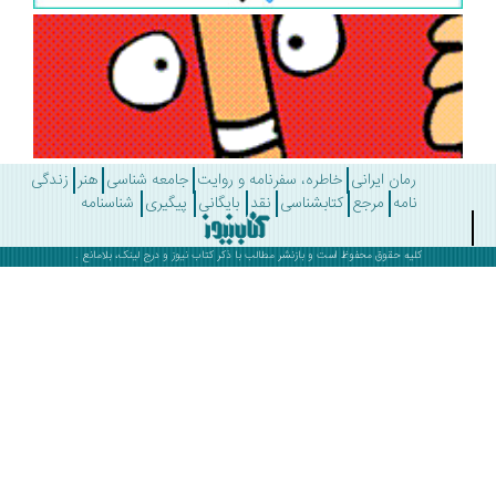
رمان ایرانی
خاطره، سفرنامه و روایت
جامعه شناسی
هنر
زندگی
نامه
مرجع
کتابشناسی
نقد
بایگانی
پیگیری
شناسنامه
کلیه حقوق محفوظ است و بازنشر مطالب با ذکر
کتاب نیوز
و درج لینک، بلامانع .