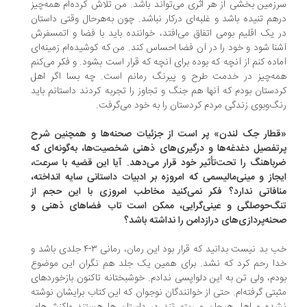
زمین بخشی از هر اثری می‌تواند باشد. من تلاش کرده‌ام همه‌چیز
هم تنیده باشد و غلبه‌ای درکار نباشد. چون به‌هرحال وقتی داستان
 یک اقلیم بومی اتفاق می‌افتد، خواننده باید با فضا و اتمسفرش
نا شود و خود را در آن فضا احساس کند. من که کوشیده‌ام زمینه‌ای
اده کنم از آنچه که بوده برای آنچه که قرار است بشود. و فکر می‌کنم
مه‌چیز در خدمت طرح و پیرنگ رمانم است. چه بسا اگر اهل
دستان بودم که آنها هم جنگ و تجاوز را تجربه کردند داستانم باید
گ‌وبوی زندگی مردم کردستان را به خود می‌گرفت.
قطار جک لندن» پر است از جزئیات صحنه‌ها و همچنین شرح
تفصیل دغدغه‌ها و درگیری‌های ذهنی شخصیت‌ها، به‌گونه‌ای که
باهنگ را تحت‌تأثیر خود قرار می‌دهد. آیا این قضیه با سرعت،
جاز و مینی‌مالیسمی که امروزه بر ادبیات داستانی سایه انداخته،
افاتی ندارد؟ فکر نمی‌کنید مخاطب امروزی با این حجم از
نگ‌حوصلگی و عینی‌گرایی، ممکن است تاب فضاهای ذهنی و
نه‌پردازی‌های درازدامن را نداشته باشد؟
خب بد نیست بدانید که قرار بود این رمان، رمانی ۳-۴ جلدی باشد و
ا رحم کرد که نشد. برای همین یک جلد هم نگران این موضوع
دم، ولی تن به این دلواپسی ندادم. خوشبختانه تاکنون بازخوردهای
بتی گرفته‌ام. حتی از خوانندگان نوجوان که این کتاب برایشان نوشته