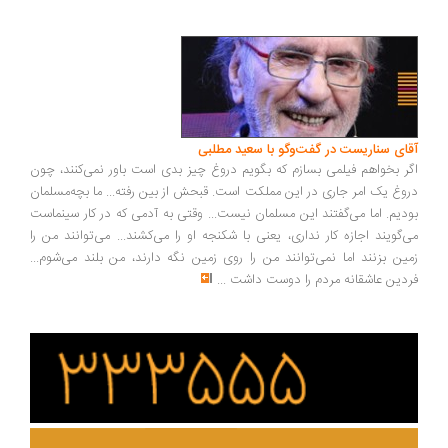
ای سناریست در گفت‌وگو با سعید مطلبی
ر بخواهم فیلمی بسازم که بگویم دروغ چیز بدی است باور نمی‌کنند، چون
وغ یک امر جاری در این مملکت است. قبحش از بین رفته... ما بچه‌مسلمان
دیم. اما می‌گفتند این مسلمان نیست... وقتی به آدمی که در کار سینماست
‌گویند اجازه کار نداری، یعنی با شکنجه او را می‌کشند... می‌توانند من را
ین بزنند اما نمی‌توانند من را روی زمین نگه دارند، من بلند می‌شوم...
دین عاشقانه مردم را دوست داشت
...