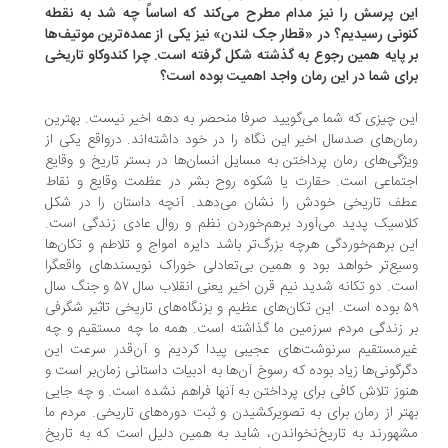
ن پرسش را نیز مدام مطرح می‌کند که اساساً چه شد به نقطه‌
ونی رسیدیم؟ در «قطار جک لندن» نیز یکی از عمده‌ترین موتیف‌ها
 پایه‌ همین رجوع به گذشته شکل گرفته است. چرا کندوکاو تاریخی
ای شما در این رمان واجد اهمیت بوده است؟
ن چیزی که شما می‌گویید صرفا منحصر به دهه‌ اخیر نیست. بهترین
ان‌های صدسال اخیر این نگاه را در خود داشته‌اند. درواقع یکی از
ژگی‌های رمان پرداختن به مسایل انسان‌ها در بستر تاریخ و وقایع
تماعی است. حقارت یا شکوه روح بشر در عظمت وقایع و نقاط
طف تاریخی خودش را نشان می‌دهد. آنچه داستان را در شکل
اسیک پدید می‌آورد برهم‌خوردن نظم و روال عادی زندگی است.
ن برهم‌خوردگی هرچه بزرگ‌تر باشد دایره‌ امواج و تلاطم و تکان‌ها
یع‌تر خواهد بود و همین بی‌تعادلی خوراک نویسندهای واقعگرا
است. دو تکانه‌ شدید نیم قرن اخیر یعنی انقلاب سال ۵۷ و جنگ سال
۵۹ بوده است. این تکان‌های عظیم و بزنگاه‌های تاریخی تاثیر شگرفی
 زندگی مردم سرزمین ما گذاشته است. همه‌ ما چه مستقیم و چه
رمستقیم سرنوشت‌های عجیبی پیدا کردیم و آن‌قدر سرعت این
رگونی‌ها زیاد بوده که رسوخ آن‌ها به ادبیات داستانی زمان‌بر است و
وز تلاش کافی برای پرداختن به آنها فراهم نشده است. و چه جایی
تر از رمان برای به تصویرکشیدن و ثبت دوره‌های تاریخی. مردم ما
هورند به تاریخ‌نخواندن، شاید به همین دلیل است که به تاریخ