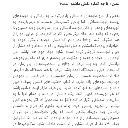
دن» تا چه اندازه نقش داشته است؟
ضی از درونمایه‌های داستانی بازمی‌گردند به زندگی و تجربه‌های
سته‌ نویسنده‌اش. اما برخی گسترده‌تر هستند و برمی‌گردند به
ربه‌های جمعی و تکرارشونده‌ انسانی. برای من هردو وجه مسیری را
م زد که یگانه شد. حالا دیگر وقتی فکر می‌کنم نمی‌توانم این دو را از
 تفکیک کنم. واقعا نمی‌دانم کدامشان تجربه‌ زندگی خودم یا
رافیانم بوده، کدامشان حاصل تحقیق‌هایی که داشته‌ام و کدامشان از
ال نویسنده تراوش کرده است. شاید دیگر مهم هم نباشد. من
ده‌ای از حرف و قصه و حکایت در وجودم دارم که دلم می‌خواهد
انشان کنم. چه بسا برخی از وقایع یا شخصیت‌های این رمان در
اب‌های قبلی ناخودآگاه آمده باشد. برخی را هم خودآگاه وارد کردم.
لا از شخصیت هستی از رمان «هستی» از علی‌کبابی از «مهمان
تاب»، بچه‌های باند عقرب از کتاب «عقرب‌های کشتی بمبک» عبور
دم و اشاره‌هایی به آنها کردم. شاید این حرف مارکز اینجا صادق باشد
 هر نویسنده گویی فقط یک داستان می‌داند و مدام آنها را به
ل‌های مختلفی تکرار می‌کند (نقل به مضمون) اما اگر بخواهم کمی
شتر از تجربه زیستی حرف بزنم باید بگویم که طرح و داستان
اساس چند رویداد واقعی است که برای خانواده‌های دو تن از
صمیمی‌ترین دوستانم رخ داد. دو خانواده‌ای که در طی ۵ سال اول
جنگ ۶-۷ نفر از فرزندانشان را از دست دادند. شاید مرگ‌ومیرها در