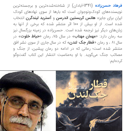
هاد حسن‌زاده
(1341-آبادان) از شناخته‌شده‌ترین و برجسته‌ترین
یسنده‌های کودک‌و‌نوجوان است که بارها از سوی نهادهای کودک
ران برای جایزه
هانس کریستین اندرسن
و
آسترید لیندگرن
انتخاب
شده است. از او بیش از 100 اثر منتشر شده که برخی از آنها به
ان‌های دیگر نیز ترجمه شده است. حسن‌زاده در زمینه بزرگسال نیز
 رمان دارد: «
مهمان مهتاب
» در سال ۷۵، رمان «
حیاط خلوت
» در
۸ ، و رمان «
قطار جک لندن
» که در سال جاری از سوی نشر افق
تشر شده است؛ رمانی که در ادامه دو رمان پیشین، از جنگ و
ائب جنگ می‌گوید. با او به‌مناسبت انتشار این کتاب گفت‌وگو
ده‌ایم: