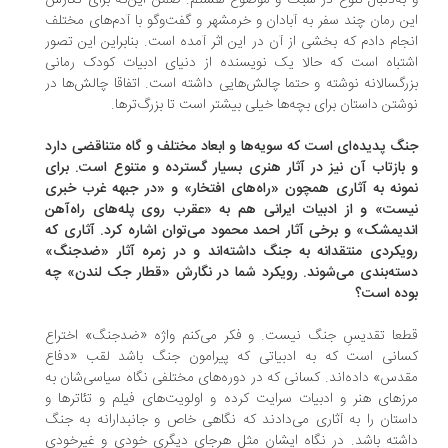
به‌دنبال تنوع در سبک و موضوع هستم. ضمن این‌که برای نگارش
ن رمان چند سفر به آبادان و خرمشهر و گفت‌وگو با آدم‌های مختلف
جام دادم که بخشی از آن در این اثر آمده است. بنابراین این تصور
تباه است که حالا یک نویسنده از دنیای ادبیات کودک رمانی
رگسالانه نوشته و حتما چالش‌هایی داشته است. اتفاقا چالش‌ها در
شتن داستان برای بچه‌ها خیلی بیشتر است تا بزرگ‌ترها.
گ پدیده‌ای است که سویه‌ها و ابعاد مختلف و گاه متناقضی دارد
بازتاب آن نیز در آثار هنری بسیار گسترده و متنوع است. برای
ونه به آثاری همچون «راه‌های افتخار» و «در جبهه‌ غرب خبری
ست» و از ادبیات ایرانی هم به «عقرب روی پله‌های راه‌آهن
دیمشک» و برخی آثار احمد محمود می‌توان اشاره کرد. آثاری که
یکردی منتقدانه به جنگ داشته‌اند و در زمره‌ آثار «ضدجنگ»
ته‌بندی می‌شوند. رویکرد شما در نگارش «قطار جک لندن» چه
وده است؟
عا تقدیسِ جنگ نیست. و فکر می‌کنم واژه «ضدجنگ» اختراع
سانی است که به ادبیاتی که پیرامون جنگ باشد لقب «دفاع
دس» داده‌اند. کسانی که در دوره‌های مختلفی نگاه سیاسی‌شان به
زهای هنر و ادبیات سرایت کرده و اولویت‌های فیلم و تئاترها و
ستان را به آثاری می‌دادند که نگاهی خاص و جانبدارانه به جنگ
شته باشد. در نگاه ایشان مثل هرجای دیگری خودی و غیرخودی