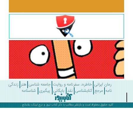
رمان ایرانی
خاطره، سفرنامه و روایت
جامعه شناسی
هنر
زندگی
نامه
مرجع
کتابشناسی
نقد
بایگانی
پیگیری
شناسنامه
کلیه حقوق محفوظ است و بازنشر مطالب با ذکر
کتاب نیوز
و درج لینک، بلامانع .