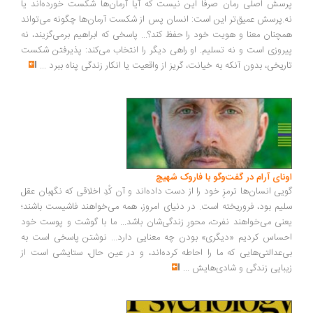
سش اصلی رمان صرفاً این نیست که آیا آرمان‌ها شکست خورده‌اند یا
.پرسش عمیق‌تر این است: انسان پس از شکست آرمان‌ها چگونه می‌تواند
چنان معنا و هویت خود را حفظ کند؟... پاسخی که ابراهیم برمی‌گزیند، نه
روزی است و نه تسلیم. او راهی دیگر را انتخاب می‌کند: پذیرفتن شکست
ریخی، بدون آنکه به خیانت، گریز از واقعیت یا انکار زندگی پناه ببرد
...
ونای آرام در گفت‌وگو با فاروک شهیچ
یی انسان‌ها ترمزِ خود را از دست داده‌اند و آن کُدِ اخلاقی که نگهبان عقل
یم بود، فروریخته است. در دنیای امروز، همه می‌خواهند فاشیست باشند؛
نی می‌خواهند نفرت، محورِ زندگی‌شان باشد... ما با گوشت و پوست خود
ساس کردیم «دیگری» بودن چه معنایی دارد... نوشتن پاسخی است به
‌عدالتی‌هایی که ما را احاطه کرده‌اند، و در عین حال، ستایشی است از
بایی زندگی و شادی‌هایش
...