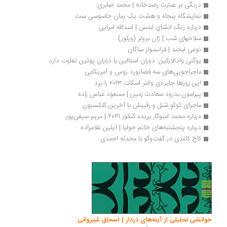
درنگی بر عمارت رصدخانه | محمد صابری
نمایشگاه پنجاه و هشت یک رمان جاسوسی ست
درباره زنگ انشای لنتس | اسدالله امرایی
سلاحهای شب | ژان برولر (ورکور)
نوعی لبخند | فرانسواز ساگان
یوگنی وادالازکین: دوران استالین با دوران پوتین تفاوت دارد
ماجراجویی‌های سه‌ فضانورد روس و آمریکایی
این روزها جایزه‌ی والتر اسکات ۲۰۲۳ را برد
پیرامون بدرود سعادت زمین | مسعود عباس زاده
ماجرای کوکو شنل و رقیبش با آخرین کلکسیون
درباره محمد امبوگار برنده گنکور 2021 | مریم سیفی‌پور
درباره پنجشنبه‌های خانم جولیا | آیلین غلامزاده
کاخ کاغذی در گفت‌وگو با محدثه احمدی
انشی تحلیلی از آینه‌های دردار | اسحاق شیروانی