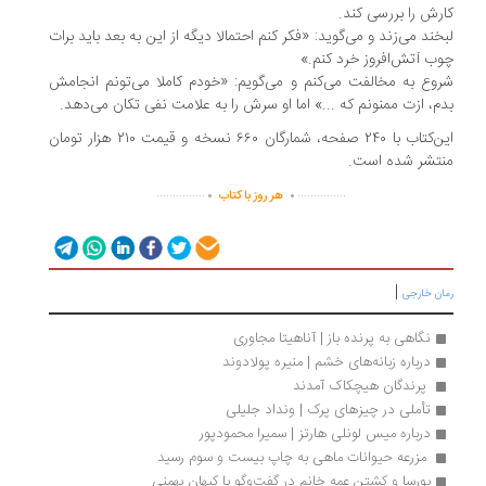
رش را بررسی کند.
خند می‌زند و می‌گوید: «فکر کنم احتمالا دیگه از این به بعد باید برات
ب آتش‌افروز خرد کنم.»
وع به مخالفت می‌کنم و می‌گویم: «خودم کاملا می‌تونم انجامش
م، ازت ممنونم که ...» اما او سرش را به علامت نفی تکان می‌دهد.
این‌کتاب با ۲۴۰ صفحه، شمارگان ۶۶۰ نسخه و قیمت ۲۱۰ هزار تومان
تشر شده است.
.
.
...............
...............
هر روز با کتاب
|
ان خارجی
نگاهی به پرنده باز | آناهیتا مجاوری
درباره زبانه‌های خشم | منیره پولادوند
 پرندگان هیچکاک آمدند 
تأملی در چیزهای پرک | ونداد جلیلی
درباره میس لونلی هارتز | سمیرا محمودپور
 مزرعه حیوانات ماهی به چاپ بیست و سوم رسید
بورسا و کشتن عمه خانم در گفت‌وگو با کیهان بهمنی