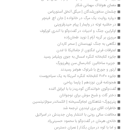
معمای هولناک مهمانی شکار
چشمان مدفون‌شدگان | میگل آنخل آستوریاس
درباره روایت یک مرگ در خانواده | جان اچ. فینچر
در حاشیه لوته در وایمار | پیام حیدرقزوینی
اوکراین، جنگ و ادبیات در گفت‌وگو با آندری کورکوف
مروری بر گریه آرام | نوید طحان‌زاده
نگاهی به جنگ تهیدستان | سحر کاردان
اعترافات فرنی لنگتون از جامائیکا تا لندن
جایزه کتابخانه کنگره امسال به جوی ویلیامز رسید
 جزیره ساخالین: کتاب‌سال سن پطرزبورگ 
آرتور و جورج با شرلوک هولمز رسیدند
جایزه 2020 کتابخانه کنگره آمریکا به یک سیاه‌پوست
هجونامه قرن نوزدهم | پارسا ریاحی
گفت‌وگوی خوانندگان گودریدز با با ایزابل آلنده
دختر گات و شبح موش برای نوجوانان
پترزبورگ؛ شاهکاری لجام‌گسیخته | الکساند‌‌‌‌ر سولژنیتسین
خاطرات آقای بری لیندون ترجمه شد
مخالفت سالی رونی با انتشار رمان جدیدش در اسرائیل
خانه‌ی هرمان در گفت‌وگو با محمود حسینی‌زاد
و اما با کوه در میان بگذار | عمران دسترس