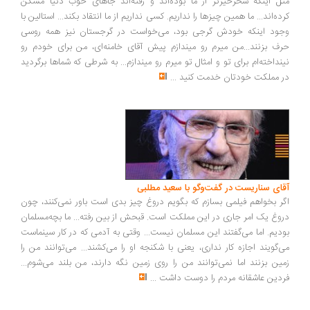
ل اینکه سحرخیزتر از ما بوده‌اند و رفته‌اند جاهای خوب دنیا مسکن
ده‌اند... ما همین چیزها را نداریم. کسی نداریم از ما انتقاد بکند... استالین با
ود اینکه خودش گرجی بود، می‌خواست در گرجستان نیز همه روسی
ف بزنند...من میرم رو میندازم پیش آقای خامنه‌ای، من برای خودم رو
نداخته‌ام برای تو و امثال تو میرم رو میندازم... به شرطی که شماها برگردید
 مملکت خودتان خدمت کنید
...
ای سناریست در گفت‌وگو با سعید مطلبی
ر بخواهم فیلمی بسازم که بگویم دروغ چیز بدی است باور نمی‌کنند، چون
وغ یک امر جاری در این مملکت است. قبحش از بین رفته... ما بچه‌مسلمان
دیم. اما می‌گفتند این مسلمان نیست... وقتی به آدمی که در کار سینماست
‌گویند اجازه کار نداری، یعنی با شکنجه او را می‌کشند... می‌توانند من را
ین بزنند اما نمی‌توانند من را روی زمین نگه دارند، من بلند می‌شوم...
دین عاشقانه مردم را دوست داشت
...