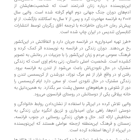
ن‌نویسنده درباره زنان قدرتمند است که شخصیت‌هایشان از
م‌های دوران جنگ جهانی دوم الهام گرفته شده است. والپی سال
۲۰۰۷ به فرانسه مهاجرت کرد و پس از ۷ سال به اسکاتلند بازگشت. از او
ش‌تر رمان «دریای خاطرات» با ترجمه آفاق زرگریان توسط انتشارات
ابسرای تندیس در ایران چاپ شده است.
رز تهیه امیدواری» در فرانسه جریان دارد و اتفاقاتش در این‌کشور
 می‌دهند. دوران زندگی در فرانسه به نویسنده اثر کمک کرده و
هنگ عمومی مردم و زبان این‌کشور را با جزییات در رمانش به تصویر
یده است. شخصیت اصلی داستان، زنی به‌نام اِوی است که زندگی
ترکِ در حال نابودی‌اش باعث می‌شود از لندن به فرانسه برود.
تن او در واقع فرار از غم مرگ نوزاد، دورشدن از کریسمس لندن و
دگی مشترک در حال نابودی است. او سعی دارد ایام کریسمس را
ر از شلوغی‌ و هیاهوهای معمول پشت سر بگذارد. به همین‌دلیل به
نه ییلاقی یکی از دوستانش در روستای فرانسوی می‌رود.
لپی تلاش کرده در این‌اثر با استفاده از نشان‌دادن روابط خانوادگی و
ستی‌ آدم‌ها، راهی برای امیدواری و تزریق انگیزه برای زندگی به
اطبش ارائه کند. حال و هوای زندگی روستایی در جنوب فرانسه،
ستان و فرهنگ این‌منطقه ازجمله عواملی هستند که این‌نویسنده
 این‌راه از آن‌ها استفاده کرده است.