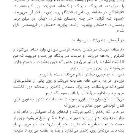
رمان پیش‌رو در ۱۰ فصل نوشته شده که به‌ترتیب عبارت‌اند از: «تالارها
 بیارایید»، «جرینگ جرینگ زنگ‌ها»، «دوازده روز کریسمس»،
رشتگان در منطقه روستایی»، «هنگام پرسه‌زدن به فکر فرو می‌روم»،
رود کله گراز»، «در چله زمستان غم‌افزا»، «بنگر، در میان برف
ستان»، «مشغل بیاورید، ژانت، ایزابل»، «عشق در کریسمس نازل
».
 قسمتی از این‌کتاب می‌خوانیم:
اسفانه درست در همین لحظه اتومبیل دی‌دی وارد حیاط می‌شود و
رکزم را به هم می‌زند. او درست سر بزنگاه می‌رسد و می‌بیند که من
گشت اشاره‌ام را با تبر می‌بُرم و همین‌که خون به‌شدت از دستم جاری
‌شود تبر را روی زمین می‌اندازم.
ی‌دانم چه‌چیزی بیشتر اذیتم می‌کند: دستم یا غرورم.
‌دی‌ مرا به داخل خانه هدایت می‌کند و روی یکی از صندلی‌های
پزخانه می‌نشاند، چند برگ دستمال کاغذی را محکم دور انگشتم
‌پیچد و وادارم می‌کند آن را بالای سرم نگه دارم.
‌گوید: «آخ، وای خدا، اِوی، خوبه که همسایه‌ت دکتره! چطوری توی
دن تونستی جون سالم به در ببری؟»
 حالی که زخمم را تمیز می‌کند و لبه‌های چاک عمیقش را ماهرانه با
ار بخیه روی هم می‌آورد صورتم از فرط خشم سرخ می‌شود چون از
ت خودم عصبانی‌ام که مثل دست‌وپاچلفتی‌ها به نظر می‌رسم. او
 باند تروتمیز روی زخمم می‌گذارد و بعد به عقب می‌رود تا نتیجه