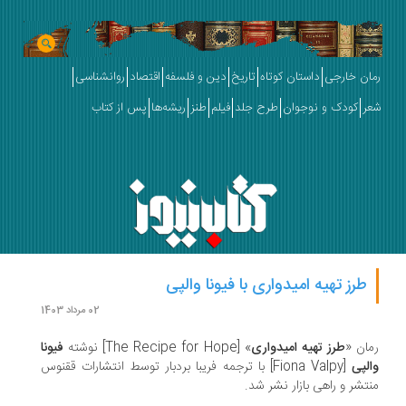
ان خارجی
داستان کوتاه
تاریخ
دین و فلسفه
اقتصاد
روانشناسی
ر
کودک و نوجوان
طرح جلد
فیلم
طنز
ریشه‌ها
پس از کتاب
طرز تهیه امیدواری با فیونا والپی
02 مرداد 1403
ان «
طرز تهیه امیدواری
» [The Recipe for Hope] نوشته
فیونا
لپی
[Fiona Valpy] با ترجمه فریبا بردبار توسط انتشارات ققنوس
تشر و راهی بازار نشر شد.