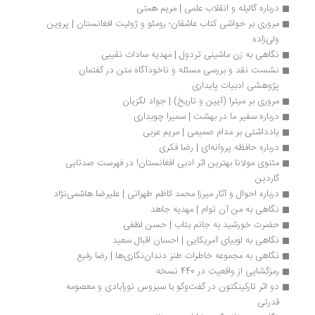
درباره گالیله و انقلاب علمی | مریم همتی
مروری بر حواشی کتاب عاشقان؛ رومئو و ژولیت افغانستان | پروین 
ولی‌زاده
نگاهی به زن ماشینی تردول | مهدیه سادات نقیبی
نشست نقد و بررسی مسئله و ناخودآگاه متن در گفتمان 
پژوهشی ادبیات پایداری
مروری بر میترا (آیین و تاریخ) | جواد لگزیان
درباره سفیر ما در بهشت | سمیرا چوبداری
یادداشتی بر مدام صمیمی | مریم عربی
درباره حافظه پروانه‌ای | رضا فکری
مثنوی مولانا بهترین اثر ادبی افغانستان! در فهرست صدتایی 
گاردین
درباره احوال و آثار میرزا محمد کاظم طهرانی | علیرضا هاشمی‌نژاد
نگاهی به من آن توام | مهدیه جاهد 
حضرت خورشید به جانم بتاب | حسن لطفی
نگاهی به لوبیای آمریکایی | احسان اقبال سعید
نگاهی به مجموعه خاطرات طنز دندان‌نگاری‌ها | رضا رفیع
رمزگشایی از واقعیت در 440 نسخه
دو اثر تارکینگتون در گفت‌وگو با سیروس نورآبادی و معصومه 
قدرتی