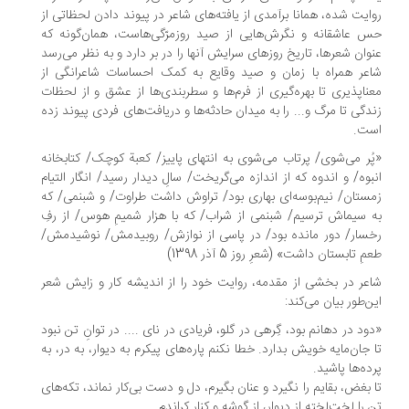
ایت شده، همانا برآمدی از یافته‌های شاعر در پیوند دادن لحظاتی از
 عاشقانه و نگرش‌هایی از صید روزمرّگی‌هاست، همان‌گونه که
وان شعرها، تاریخ روزهای سرایش آنها را در بر دارد و به نظر می‌رسد
عر همراه با زمان و صید وقایع به کمک احساسات شاعرانگی از
ناپذیری تا بهره‌گیری از فرم‌ها و سطر‌بندی‌ها از عشق و از لحظات
دگی تا مرگ و‌... را به میدان حادثه‌ها و دریافت‌های فردی پیوند زده
ت.
ُر می‌شوی/ پرتاب می‌شوی به انتهای پاییز/ کعبة کوچک/ کتابخانه
بوه/ و اندوه که از اندازه می‌گریخت/ سالِ دیدار رسید/ انگار التیام
ستان/ نیم‌بوسه‌ای بهاری بود/ تراوش داشت طراوت/ و شبنمی/ که
 سیماش ترسیم/ شبنمی از شراب/ که با هزار شمیمِ هوس/ از رفِ
سار/ دور مانده بود/ در پاسی از نوازش/ روبیدمش/ نوشیدمش/
ِ تابستان داشت» (شعرِ روز 5 آذر 1398)
عر در بخشی از مقدمه، روایت خود را از اندیشه کار و زایش شعر
ن‌طور بیان می‌کند:
ود در دهانم بود، گِرهی در گلو، فریادی در نای .... در توانِ تن نبود
 جان‌مایه خویش بدارد. خطا نکنم پاره‌های پیکرم به دیوار، به در، به
ده‌ها پاشید.
 بغض، بقایم را نگیرد و عنان بگیرم، دل و دست بی‌کار نماند، تکه‌های
 را لخت‌لخته از دیوار، از گوشه و کنار کراندم.