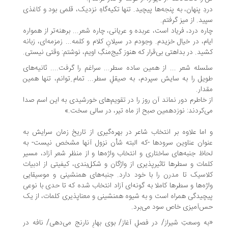
دِ پنهان، به پنجه‌ها پیچید. تنها تکیه‌گاهِ نزدیک، قلمی بود و کاغذی
ید. از میز گرفتم.
ره درد، فریاد است، عربده و عریانی، چاره شعر... برهنه‌تر از همواره
ام، در خیال خزیدم. وجودم در سیلانِ کلام و کلمه... زمزمه‌ای، زبانه
ید. در بداهتی بی‌قرار که هنوز گیج‌منگِ اویم، نوشتم: وقتی نیستی.
سله شعر ... از همین ساده سطر... سراغم را گرفت.... ثانیه‌های
یل را به سایش سپردم، به صیقلِ سطر... تمام ِتوانم، تنها همین
دار.
 خاطرم دور نماند آن روز را در تقویم‌های خورشیدی به این اسم صدا
‌کردند: نوزدهمین صبح از ماه تیر، در سالی سخت.»
اما علاوه بر انتخاب شاعر در بهره‌گیری از تاریخ زمان سرایش به
وان عناوین سرودها -که البته شأن نزول آنها مشخص نیست- به
اظ جنبه‌های ساختاری و انتخاب واژه‌ها و از منظر شعر آزاد، مسیر
مات و سطرها تاثیرپذیری از واژگان و شکل‌بندی، کیفیتی از ادبیات
اسیک تا مدرن را با خود دارد. جنبه‌های همنشینی و موسیقایی
ژه‌ها و سطرها کاملا به گونه‌ای آزاد انتخاب شده که تا حدی با نوعی
چیدگی همراه است و به شیوه همنشینی و معناپذیری کلمات، از یک
‌آمیزی خاص سود می‌برد.
ه وسعتِ شیراز/ در فصلِ آغاز/ بوی بهارِ نارنج می‌دهی/ نافه در