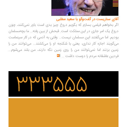
ای سناریست در گفت‌وگو با سعید مطلبی
ر بخواهم فیلمی بسازم که بگویم دروغ چیز بدی است باور نمی‌کنند، چون
وغ یک امر جاری در این مملکت است. قبحش از بین رفته... ما بچه‌مسلمان
دیم. اما می‌گفتند این مسلمان نیست... وقتی به آدمی که در کار سینماست
‌گویند اجازه کار نداری، یعنی با شکنجه او را می‌کشند... می‌توانند من را
ین بزنند اما نمی‌توانند من را روی زمین نگه دارند، من بلند می‌شوم...
دین عاشقانه مردم را دوست داشت
...