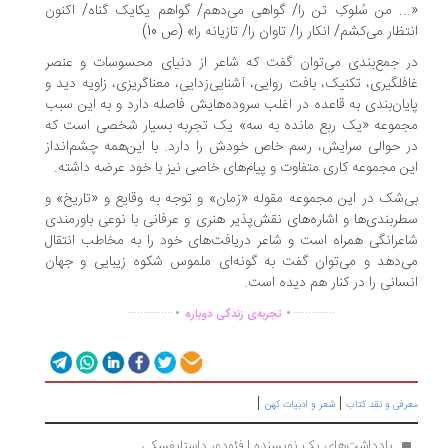
.. من سُلوکِ تن را/ گواهی می‌دهم/ گواهم یکایک گناه/ اکنون
تظار می‌کشم/ انکار را/ تاوان را/ تازیانه را» (ص 10)
 جمع‌بندی می‌توان گفت که شاعر از دنیای محسوسات و عنصر
فلگیری، تکنیک، بافت روایی، آشنایی‌زدایی، معناگریزی، زاویه دید و
یان‌بندی به قاعده در اغلب سروده‌هایش فاصله دارد و به این سبب
موعه «یک ربع مانده به سه» یک تجربه بسیار شخصی است که
 حوالی سرایش، رسم خاص خودش را دارد. با این‌همه چشم‌انداز
ن مجموعه کاری متفاوت و پیام‌های خاصی نیز با خود عرضه داشته.
‌شک در این مجموعه مقوله «زمان» و توجه به وقایع و «تاریخ» و
ربندی‌ها و اشاره‌های نقش‌پذیر هنری و عرفانی با نوعی باورمندی
عرانگی همراه است و شاعر دریافت‌های خود را به مخاطب انتقال
‌دهد و می‌توان گفت به گونه‌ای ملموس شکوه زیبایی و جهان
سانی را در کنار هم دیده است.
.
.
...............
..............
تجربه‌ی زندگی دوباره
|
|
رفی و نقد کتاب
شعر و ادبیات کهن
 یادداشت‌های یک نویسنده | فئودور داستایفسکی