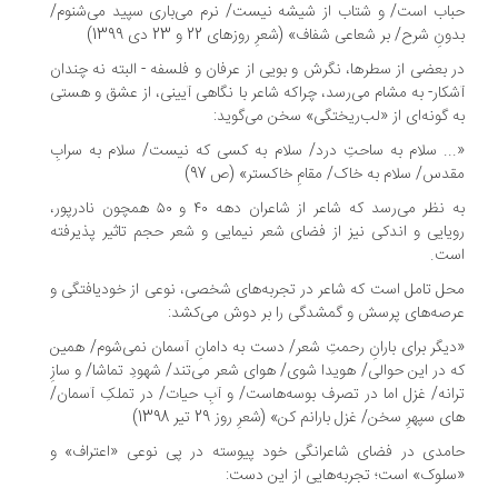
اب است/ و شتاب از شیشه نیست/ نرم می‌باری سپید می‌شنوم/
نِ شرح/ بر شعاعی شفاف» (شعرِ روزهای 22 و 23 دی 1399)
 بعضی از سطرها، نگرش و بویی از عرفان و فلسفه - البته نه چندان
کار- به مشام می‌رسد، چراکه شاعر با نگاهی آیینی، از عشق و هستی
 گونه‌ای از «لب‌ریختگی» سخن می‌گوید:
.. سلام به ساحتِ درد/ سلام به کسی که نیست/ سلام به سرابِ
دس/ سلام به خاک/ مقامِ خاکستر» (ص 97)
به نظر می‌رسد که شاعر از شاعران دهه ۴۰ و ۵۰ همچون نادرپور،
یایی و اندکی نیز از فضای شعر نیمایی و شعر حجم تاثیر پذیرفته
ت.
ل تامل است که شاعر در تجربه‌های شخصی، نوعی از خودیافتگی و
صه‌های پرسش و گمشدگی را بر دوش می‌کشد:
یگر برای بارانِ رحمتِ شعر/ دست به دامانِ آسمان نمی‌شوم/ همین‌
 در این حوالی/ هویدا شوی/ هوای شعر می‌تند/ شهودِ تماشا/ و سازِ
انه/ غزل اما در تصرف بوسه‌هاست/ و آبِ حیات/ در تملکِ ‌آسمان/
 سپهرِ سخن/ غزل بارانم کن» (شعرِ روز 29 تیر 1398)
مدی در فضای شاعرانگی خود پیوسته در پی نوعی «اعتراف» و
لوک» است؛ تجربه‌هایی از این دست: