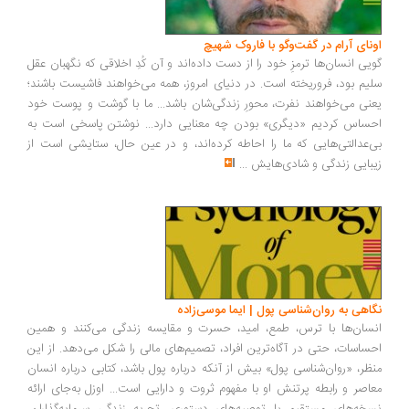
ونای آرام در گفت‌وگو با فاروک شهیچ
یی انسان‌ها ترمزِ خود را از دست داده‌اند و آن کُدِ اخلاقی که نگهبان عقل
یم بود، فروریخته است. در دنیای امروز، همه می‌خواهند فاشیست باشند؛
نی می‌خواهند نفرت، محورِ زندگی‌شان باشد... ما با گوشت و پوست خود
ساس کردیم «دیگری» بودن چه معنایی دارد... نوشتن پاسخی است به
‌عدالتی‌هایی که ما را احاطه کرده‌اند، و در عین حال، ستایشی است از
بایی زندگی و شادی‌هایش
...
اهی به روان‌شناسی پول | ایما موسی‌زاده
سان‌ها با ترس، طمع، امید، حسرت و مقایسه زندگی می‌کنند و همین
ساسات، حتی در آگاه‌ترین افراد، تصمیم‌های مالی را شکل می‌دهد. از این
ظر، «روان‌شناسی پول» بیش از آنکه درباره پول باشد، کتابی درباره انسان
اصر و رابطه پرتنش او با مفهوم ثروت و دارایی است... اوزل به‌جای ارائه