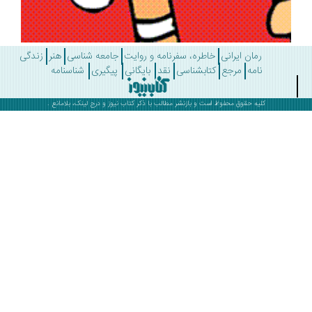
رمان ایرانی
خاطره، سفرنامه و روایت
جامعه شناسی
هنر
زندگی
نامه
مرجع
کتابشناسی
نقد
بایگانی
پیگیری
شناسنامه
کلیه حقوق محفوظ است و بازنشر مطالب با ذکر
کتاب نیوز
و درج لینک، بلامانع .