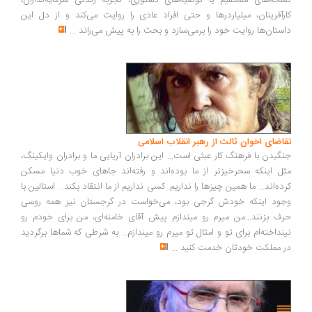
خه‌های مستقیم یا توصیه‌های دستوری، تجربه زندگی سرمایه‌گذاران،
رآفرینان، میلیاردرها و حتی افراد عادی را روایت می‌کند و از دل این
ستان‌ها روایت خود را برمی‌سازد و بحث را به پیش می‌راند
...
اضای اخوان ثالث از رهبر انقلاب اسلامی
گیدن با فرهنگ کار عبثی است... این برادران آریایی ما و برادران وایکینگ،
ل اینکه سحرخیزتر از ما بوده‌اند و رفته‌اند جاهای خوب دنیا مسکن
ده‌اند... ما همین چیزها را نداریم. کسی نداریم از ما انتقاد بکند... استالین با
ود اینکه خودش گرجی بود، می‌خواست در گرجستان نیز همه روسی
ف بزنند...من میرم رو میندازم پیش آقای خامنه‌ای، من برای خودم رو
نداخته‌ام برای تو و امثال تو میرم رو میندازم... به شرطی که شماها برگردید
 مملکت خودتان خدمت کنید
...