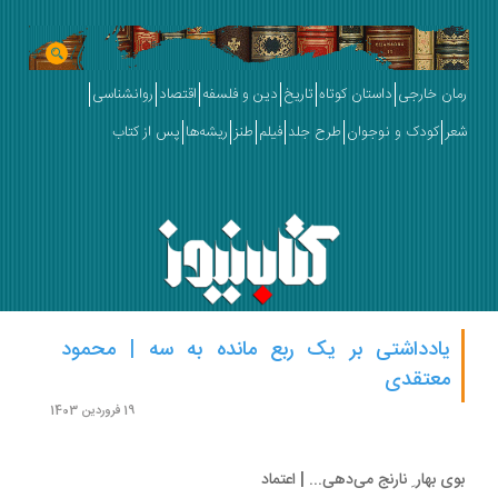
ان خارجی
داستان کوتاه
تاریخ
دین و فلسفه
اقتصاد
روانشناسی
ر
کودک و نوجوان
طرح جلد
فیلم
طنز
ریشه‌ها
پس از کتاب
یادداشتی بر یک ربع مانده به سه | محمود
معتقدی
19 فروردین 1403
ی بهار ِ نارنج می‌دهی... | اعتماد