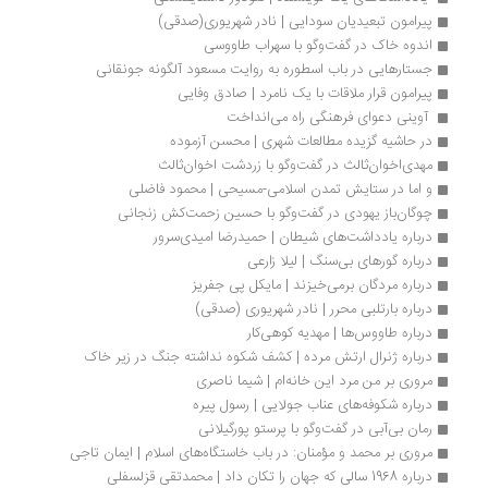
پیرامون تبعیدیان سودایی | نادر شهریوری(صدقی)
اندوه خاک در گفت‌وگو با سهراب طاووسی 
جستارهایی در باب اسطوره به روایت مسعود آلگونه جونقانی
پیرامون قرار ملاقات با یک نامرد | صادق وفایی
 آوینی دعوای فرهنگی راه ‏می‌انداخت 
در حاشیه گزیده مطالعات شهری | محسن آزموده
مهدی‌اخوان‌ثالث در گفت‌وگو با زردشت اخوان‌ثالث
و اما در ستایش تمدن اسلامی-مسیحی | محمود فاضلی
چوگان‌باز یهودی در گفت‌وگو با حسین زحمت‌کش زنجانی
درباره یادداشت‌های شیطان | حمیدرضا امیدی‌سرور
درباره گورهای بی‌سنگ | لیلا زارعی
درباره مردگان برمی‌خیزند | مایکل پی جفریز
درباره بارتلبی محرر | نادر شهریوری (صدقی)
درباره طاووس‌ها | مهدیه کوهی‌کار
درباره ژنرال ارتش مرده | کشف شکوه نداشته جنگ در زیر خاک
مروری بر من مرد این خانه‌ام | شیما ناصری
درباره شکوفه‌های عناب جولایی | رسول پیره
رمان بی‌آبی در گفت‌وگو با پرستو پورگیلانی
مروری بر محمد و مؤمنان: در باب خاستگاه‌های اسلام | ایمان تاجی
درباره 1968 سالی که جهان را تکان داد | محمدتقی قزلسفلی