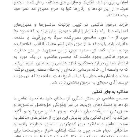
لامی برای نهادها، ارگان‌ها و سازمان‌های مختلف ارسال شده است و
کدام از این نهادها و ارگان‌ها تنها به طرح ممیزی مد نظر خود
داخته‌اند».
زند مرحوم هاشمی در تبیین جزئیات سانسورها و ممیزی‌های
اعمال‌شده با ارائه یک آمار و ارقام حدودی، بیان می‌دارد که حدود ۵۰
مورد از ۱۰۰ مورد سانسور مطرح‌شده صرفا به پاورقی‌ها یا مقدمه
طرات بازمی‌گردد که ما از سوی دفتر نشر معارف انقلاب اضافه کرده‌
دیم، اما به گفته‌اش، حدود نیمی از این ممیزی‌ها در متن خاطرات
حوم هاشمی وجود داشت که محسن هاشمی، در یک مورد به
تشار نامه‌ای درباره دستگیری فائزه هاشمی و مجله زن اشاره می‌کند
 به واسطه آن، خانم مرعشی، نامه‌ای را به مقام معظم رهبری نوشته
دند و ایشان هم جوابی را در آن تاریخ به وی داده بود که این جواب
سط آقای حجازی به مرحوم هاشمی داده شد.
اکره به جای تمکین
سن هاشمی در بخش دیگری از سخنان خود به نحوه تعامل با
ادها و دستگاه‌های ذی‌ربط بر سر چگونگی حل‌وفصل سانسورها و
یزی‌های اعمال‌شده برای خاطرات مرحوم هاشمی می‌پردازد و تأکید
‌کند به «جای تمکین برای پذیرش این میزان از حذفی‌های مدنظر به
ت تعامل و مذاکره برای کمترکردن سانسور خاطرات رفتیم و
اکراتی انجام شد». چون به گفته ایشان، «نوع درخواست‌ها برای