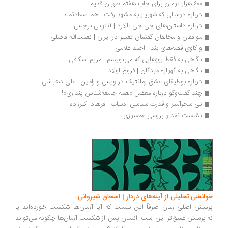
۶۰۰ هزار تومان برای چاپ هفتم طهران قدیم
درباره دوسالی که شهریار به مشهد رفت | هما سعادتمند
درباره داستان‌های جی جی بالارد | آنتونی برجس
موافقان و مخالفان گفتمان تغییر در ایران | نعمت‌الله فاضلی
واكاوی قصه‌های بند | احمد غلامی
نگاهی به فقط روزهایی که می‌نویسم | مریم اسکافی
نگاهی به گهواره مردگان | فروغ اولاد
درباره بوطیقای عشق رمانتیک در ویس و رامین | علی دهباشی
چند گفت‌وگو درباره معضل «همه جامعه‌شناس پنداری»!
نی سحرآمیز و قدرت سیاسی ادبیات | فرهاد اکبرزاده
نشست نقد و بررسی غمسوزی
انشی تحلیلی از آینه‌های دردار | اسحاق شیروانی
سش اصلی رمان صرفاً این نیست که آیا آرمان‌ها شکست خورده‌اند یا
.پرسش عمیق‌تر این است: انسان پس از شکست آرمان‌ها چگونه می‌تواند