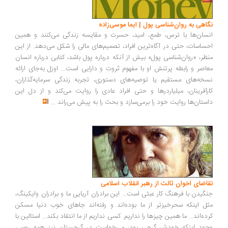
اهی به روان‌شناسی پول | ایما موسی‌زاده
سان‌ها با ترس، طمع، امید، حسرت و مقایسه زندگی می‌کنند و همین
ساسات، حتی در آگاه‌ترین افراد، تصمیم‌های مالی را شکل می‌دهد. از این
ظر، «روان‌شناسی پول» بیش از آنکه درباره پول باشد، کتابی درباره انسان
اصر و رابطه پرتنش او با مفهوم ثروت و دارایی است... اوزل به‌جای ارائه
خه‌های مستقیم یا توصیه‌های دستوری، تجربه زندگی سرمایه‌گذاران،
رآفرینان، میلیاردرها و حتی افراد عادی را روایت می‌کند و از دل این
ستان‌ها روایت خود را برمی‌سازد و بحث را به پیش می‌راند
...
اضای اخوان ثالث از رهبر انقلاب اسلامی
گیدن با فرهنگ کار عبثی است... این برادران آریایی ما و برادران وایکینگ،
ل اینکه سحرخیزتر از ما بوده‌اند و رفته‌اند جاهای خوب دنیا مسکن
ده‌اند... ما همین چیزها را نداریم. کسی نداریم از ما انتقاد بکند... استالین با
ود اینکه خودش گرجی بود، می‌خواست در گرجستان نیز همه روسی