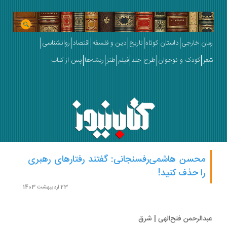
ان خارجی
داستان کوتاه
تاریخ
دین و فلسفه
اقتصاد
روانشناسی
ر
کودک و نوجوان
طرح جلد
فیلم
طنز
ریشه‌ها
پس از کتاب
محسن هاشمی‌رفسنجانی: گفتند رفتارهای رهبری
را حذف کنید!
23 اردیبهشت 1403
دالرحمن فتح‌الهی | شرق