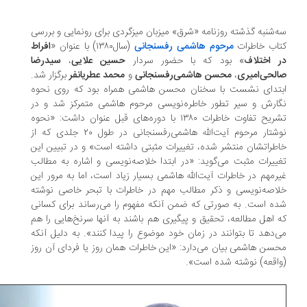
‌شنبه گذشته روزنامه «شرق» میزبان میزگردی برای رونمایی و بررسی
اب خاطرات
مرحوم هاشمی رفسنجانی
(سال۱۳۸۰) با عنوان «
افراط
 اختلاف
» بود که با حضور سردار
حسین علایی
،
سیدرضا
لحی‌امیری
،
محسن هاشمی‌رفسنجانی
و
محمد عطریانفر
برگزار شد.
تدای نشست با سخنان محسن هاشمی همراه بود که روی نحوه
ارش و سیر تطور خاطره‌نویسی مرحوم هاشمی متمرکز شد و در
تشریح تفاوت خاطرات ۱۳۸۰ با دوره‌های قبل عنوان داشت: «نحوه
نوشتار مرحوم آیت‌الله ‌هاشمی‌رفسنجانی‌ در طول ۲۰ جلدی که از
طراتشان منتشر شده، تغییرات مثبتی داشته است» و در تبیین این
ییرات مثبت می‌گوید: «در ابتدا خلاصه‌نویسی و اشاره به مطالب
رمهم در خاطرات آیت‌الله هاشمی بسیار زیاد است، اما به مرور این
اصه‌نویسی و ذکر مطالب مهم در خاطرات با تبحر خاصی نوشته
ه است. به صورتی که ضمن آنکه مفهوم را می‌رساند برای کسانی
 اهل مطالعه، تحقیق و پیگیری هم باشند به آنها سرنخ‌هایی را هم
‌دهد تا بتوانند در زمان خود موضوع را پیدا کنند». به دلیل آنکه
سن هاشمی بیان می‌دارد: «این خاطرات همان روز یا فردای آن روز
اقعه) نوشته شده است».