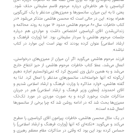
نسور به‌گونه‌ای بود که برای مثال گفته شد که خاطرات درباره آقای
باسچی یا هر خاطره‌ای درباره مرحوم قاسم سلیمانی حذف شود.
نی تا به این میزان، سانسورها و ممیزی‌های مدنظر با یک کلی‌گویی
راه بود». این در حالی است که محسن هاشمی متذکر می‌شود «در
کتاب خاطرات سال ۸۰ مرحوم هاشمی حدود ۱۶ مورد به روند محاکمه و
دانی‌شدن آقای کرباسچی اختصاص داشت و مواردی هم درباره
سات مرحوم هاشمی با سردار سلیمانی بود. اما (وزارت فراهنگ و
شاد اسلامی) عنوان کرده بودند که بهتر است این موارد در کتاب
اشد».
زند مرحوم هاشمی می‌گوید اگر آن میزان از ممیزی‌های درخواستی،
مال می‌شد، عملا کتاب خاطرات مرحوم هاشمی از حیز انتفاع خارج
‌شد و به همین دلیل وی تصریح کرد که نمی‌توانستیم اجازه دهیم
‌گونه که آنها خواسته‌اند، سانسورهای مدنظر را اعمال کرد. لذا به
ته هاشمی، «وارد مذاکره با وزارت فرهنگ و ارشاد اسلامی شدیم و
ای احمدوند (معاون وزیر فرهنگ و ارشاد اسلامی) هم در جریان
اکرات مثبت برخورد کرده و به صورت موردی در مورد تک‌تک
یزی‌ها بحث شد که در ادامه روشن شد که چرا برخی از سانسورها
مال شده است».
 یک مثال محسن هاشمی، خاطرات پیرامون آقای کرباسچی را مطرح
‌کند و می‌گوید: «نکته‌ای که آنها (وزارت فرهنگ و ارشاد اسلامی) را
اس کرده بود این بود که وقتی در مذاکرات مقام معظم رهبری و