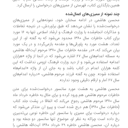
ین بارگذاری کتاب، فهرستی از ممیزی‌های درخواستی را ارسال کرد.
د نمونه از ممیزی‌های اعمال‌شده
سن هاشمی در ادامه سخنان خود، نمونه‌هایی از ممیزی‌های
خواست‌شده را نشان می‌دهد که طبق برآوردش، در نتیجه تعاملات
و مذاکرات انجام‌شده با وزارت فرهنگ و ارشاد اسلامی تنها به ۱۶ مورد
برای کتاب خاطرات سال ۱۳۸۰ محدود می‌شود که به گفته او، از این
داد، هشت مورد به پاورقی‌ها و مقدمه بازمی‌گردد و در یک مورد
بیان می‌کند که، «در مقدمه خاطرات سال ۱۳۸۰ مرحوم آیت‌الله هاشمی
به مسئله اعدام‌های سال ۶۷ اشاره می‌شود که در آنجا از واژه «هزاران
دام» استفاده می‌شود و از دید وزارت فرهنگ لزومی نداشت که این
مه هزاران اعدام در کتاب باشد و به جای آن از واژه «اعدام‌ها»
تفاده شود». چون به گفته فرزند مرحوم هاشمی، «درباره اعدام‌های
ارقام دقیقی وجود ندارد».
سن هاشمی به هشت مورد سانسور درخواست‌شده برای متن
طرات مرحوم هاشمی هم ورود کرده و برای مثال به خاطره خرداد ماه
سال ۱۳۸۰ مرحوم هاشمی رجوع می‌کند که اتفاقا در پشت جلد کتاب
(خاطرات سال ۱۳۸۰) هم درج شده است و پیرو آن متذکر می‌شود که
باره درخواست برای ممیزی یا سانسور این خاطره نوعی بی‌تدبیری
 داده است چراکه به نظر او، موضوع تنها سانسور دو جمله بود و
درباره آن، محسن هاشمی خاطره ۲۹ خرداد ۱۳۸۰ آیت‌الله هاشمی را