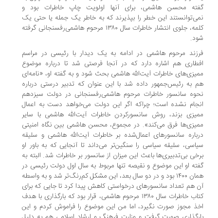
ته محسن هاشمی، برای آنها اولویت چاپ خاطرات بود و
ی‌توانستند این خطر را بپذیرند که به خاطر یک جمله یا حتی یک
کلمه، جلوی انتشار خاطرات سال ۱۳۸۰ مرحوم هاشمی‌رفسنجانی گرفته
د.
زند مرحوم هاشمی در ادامه به یک دیدار با رئیسی در مراسم
طاری هم اشاره دارد که در آنجا فرصتی شد تا درباره موضوع
یزی‌های خاطرات آیت‌الله هاشمی بحث شود و به گفته او، «نامه‌ای
 به رئیس‌جمهور داده شد با این عنوان که تدبیر درستی درباره
وه سانسور خاطرات مرحوم هاشمی‌رفسنجانی در دولت سیزدهم
جام نشده است؛ چراکه اگر این دولت می‌خواهد دست به اعمال
یزی بزند، روش سانسورکردن خاطرات آیت‌الله هاشمی با سایر
یزی‌ها فرق می‌کند». در مجموع، محسن هاشمی بین نگاه امنیتی
باره سانسورهای اعمال‌شده بر خاطرات آیت‌الله هاشمی و سلیقه
اسی، سلیقه سیاسی را سنگین‌تر می‌داند تا آنجایی که به باور او
خی بی‌تدبیری‌ها باعث این میزان از سانسور بر خاطرات شد. البته به
ته او این موضوع و نقیصه تنها مربوط به سال اول دولت رئیسی در
همان ۱۴۰۰ بود و در دو سال بعد، این مشکل کم‌رنگ‌تر شد و به واسطه
 هم تعداد سانسورهای درخواستی کاهش پیدا کرد تا جایی که برای
کتاب خاطرات سال ۱۳۸۰ مرحوم هاشمی، قرار بود که بارگذاری با هدف
ذ مجوز صورت نگیرد، اما من این موضوع را فراموش کردم و این
رگذاری صورت گرفت و وزارت فرهنگ و ارشاد اسلامی هم به دلیل