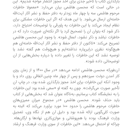
رگذاری کتاب با تأخیر جدی برای اخذ مجوز انتشار مواجه شدیم». این
 حالی است که محسن هاشمی بیان می‌دارد: «معمولا خاطرات
حوم هاشمی سه یا چهار ماه زودتر به دفتر حفظ و نشر آثار آیت‌الله
منه‌ای ارسال می‌شود. با این هدف که اگر این خاطرات مشکلی برای
ام ایجاد می‌کند یا این خاطرات به پاورقی یا توضیحات احتیاج دارد،
ر شود که بتوان آن را تصحیح کرد یا اگر نکته‌ای ضرورت دارد که در
طرات نباشد و ذکر نشود، اعمال شود». با وجود این محسن هاشمی
ریح می‌کند: «تاکنون از دفتر حفظ و نشر آثار آیت‌الله خامنه‌ای هم
چ‌گونه نظری دراین‌باره نداشته‌ایم و هیچ‌وقت هم گفته نشد یا
صیه نشد که این خاطرات را تغییر داده یا درباره بخش‌هایی از آن
ضیحاتی داده شود».
آن‌طورکه محسن هاشمی ادامه می‌دهد «در سال ۱۴۰۰ و از زمان روی
ر آمدن دولت سیزدهم و پس از چهار ماه چنین اتفاقی روی داد و با
ود آنکه این خاطرات برای اخذ مجوز بارگذاری شده بود، در چاپ آن
خیر صورت می‌گرفت». چون به گفته او «سعی شده بود این خاطرات
 به نمایشگاه کتاب برسانیم، به‌ناگاه عنوان شد که بخش‌هایی از کتاب
ید حذف شود». محسن هاشمی «در مجموع میزان ممیزی‌های
خاطرات مرحوم هاشمی را حدود ۱۰۰ مورد برآورد می‌کند که البته به
رت کلی‌گویی ارائه شده بود و دلیل آن هم از نگاه وی، تعجیل
ارت فرهنگ بوده یا هم‌پوشانی و موازی‌کاری نهادها و ارگان‌ها».
اکه او احتمال می‌دهد: «این خاطرات از سوی وزارت فرهنگ و ارشاد