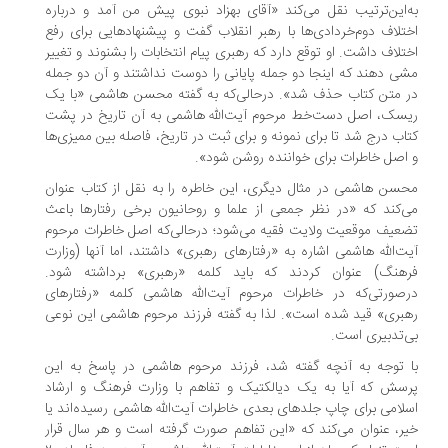
‌‌این‌‌ترتیب نقل می‌کند «آقای بهزاد نبوی پیش من آمد و درباره
تلاف دوم‌خردادی‌ها با رهبر انقلاب گفت و پیشنهادهایی برای رفع
تلاف داشت. او توقع دارد که رهبری پیام انتخابات را بشنوند و تغییر
ی دهند که اینجا دو جمله پایانی را دوست نداشتند و آن دو جمله
 متن کتاب حذف شد». د‌رحالی‌که به گفته محسن هاشمی «با یک
سک، اصل دست‌خط مرحوم آیت‌الله هاشمی به آن تاریخ در پشت
اب درج شد تا برای نمونه و برای ثبت در تاریخ، فاصله بین ممیزی‌ها
اصل خاطرات برای خواننده روشن شود».
سن هاشمی در مثال دیگری، این خاطره را به نقل از کتاب عنوان
‌کند که «در نظر جمعی از علما و روحانیون برخی رفتارها باعث
عیف موقعیت ولایت فقیه می‌شود؛ در‌حالی‌که اصل خاطرات مرحوم
ت‌الله هاشمی اشاره به «رفتارهای رهبری» داشتند، اما آنها (وزارت
هنگ) عنوان کردند که باید کلمه «رهبری» برداشته شود.
‌صورتی‌که در خاطرات مرحوم آیت‌الله هاشمی کلمه «رفتارهای
بری» قید شده است». لذا به گفته فرزند مرحوم هاشمی این نوعی
‌تدبیری است.
 توجه به آنچه گفته شد، فرزند مرحوم هاشمی در پاسخ به این
سش که آیا به یک دیالکتیک و تفاهم با وزارت فرهنگ و ارشاد
لامی برای چاپ جلدهای بعدی خاطرات آیت‌الله هاشمی رسیده‌اند یا
ر، عنوان می‌کند که «این تفاهم صورت گرفته است و هر سال قرار