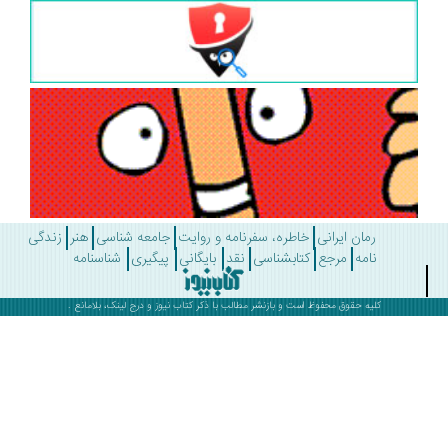
رمان ایرانی
خاطره، سفرنامه و روایت
جامعه شناسی
هنر
زندگی
نامه
مرجع
کتابشناسی
نقد
بایگانی
پیگیری
شناسنامه
کلیه حقوق محفوظ است و بازنشر مطالب با ذکر
کتاب نیوز
و درج لینک، بلامانع .