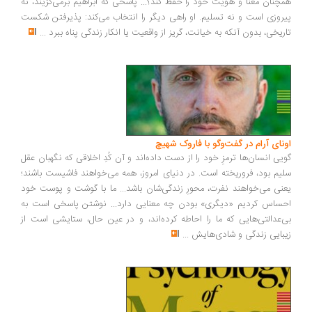
چنان معنا و هویت خود را حفظ کند؟... پاسخی که ابراهیم برمی‌گزیند، نه
روزی است و نه تسلیم. او راهی دیگر را انتخاب می‌کند: پذیرفتن شکست
ریخی، بدون آنکه به خیانت، گریز از واقعیت یا انکار زندگی پناه ببرد
...
ونای آرام در گفت‌وگو با فاروک شهیچ
یی انسان‌ها ترمزِ خود را از دست داده‌اند و آن کُدِ اخلاقی که نگهبان عقل
یم بود، فروریخته است. در دنیای امروز، همه می‌خواهند فاشیست باشند؛
نی می‌خواهند نفرت، محورِ زندگی‌شان باشد... ما با گوشت و پوست خود
ساس کردیم «دیگری» بودن چه معنایی دارد... نوشتن پاسخی است به
‌عدالتی‌هایی که ما را احاطه کرده‌اند، و در عین حال، ستایشی است از
بایی زندگی و شادی‌هایش
...