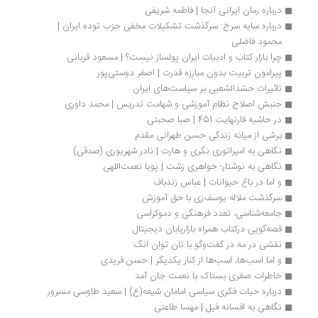
درباره رمان ایرانی آنجا | فاطمه شریفی
درباره سایه سرخ: سرگذشت تشکیلات مخفی حزب توده ایران | 
محمود فاضلی
چرا بازار کتاب و ادبیات ایران پولساز نیست؟ | مسعود قربانی
پیرامون تربیت بدون مبارزه قدرت | اصغر دوستی‌پور
تاثیرات حشدالشعبی بر سیاست‌های ایران
جنبش اصلاح نظام آموزشی و شهامت تدریس | محمد داوری
در حاشیه فارنهایت 451 | صبا صحبتی
برشی از میانه زندگی حسن طهرانی مقدم
نگاهی به امپراتوری نگری و هارت | نادر شهریوری (صدقی)
نگاهی به نوشتار؛ خواهری زشت | پویا نعمت‌‌اللهی
و اما در باغ حیوانات | عباس زندباف
سرگذشت ملاله یوسف‌زی با حق آموزش
جامعه‌شناسی، تعدد فرهنگی و دموکراسی
قصه‌گویی درکتاب همراه بازاریابان دیجیتال
نقشی در مه در گفت‌وگو با تان توان انگ
و اما اسب‌ها، اسب‌ها از کنار یکدیگر | حسن فریدی
خاطرات صغری بستاک با نعمت جان آمد
درباره حیات فکری سیاسی امامان شیعه(ع) | سعید طاوسی مسرور
نگاهی به افسانه فیل | مهسا طاعتی