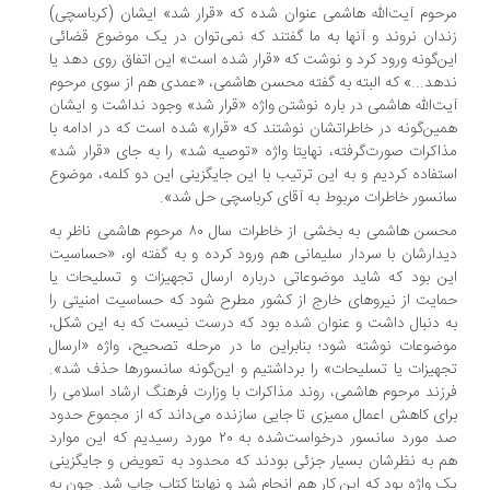
حوم آیت‌الله هاشمی عنوان شده که «قرار شد» ایشان (کرباسچی)
دان نروند و آنها به ما گفتند که نمی‌توان در یک موضوع قضائی
ن‌گونه ورود کرد و نوشت که «قرار شده است» این اتفاق روی دهد یا
هد...» که البته به گفته محسن هاشمی، «عمدی هم از سوی مرحوم
ت‌الله هاشمی در باره نوشتن واژه «قرار شد» وجود نداشت و ایشان
ین‌گونه در خاطراتشان نوشتند که «قرار» شده است که در ادامه با
اکرات صورت‌گرفته، نهایتا واژه «توصیه شد» را به جای «قرار شد»
تفاده کردیم و به این ترتیب با این جایگزینی این دو کلمه، موضوع
نسور خاطرات مربوط به آقای کرباسچی حل شد».
محسن هاشمی به بخشی از خاطرات سال ۸۰ مرحوم هاشمی ناظر به
دارشان با سردار سلیمانی هم ورود کرده و به گفته او، «حساسیت
ن بود که شاید موضوعاتی درباره ارسال تجهیزات و تسلیحات یا
ایت از نیروهای خارج از کشور مطرح شود که حساسیت امنیتی را
 دنبال داشت و عنوان شده بود که درست نیست که به این شکل،
ضوعات نوشته شود؛ بنابراین ما در مرحله تصحیح، واژه «ارسال
هیزات یا تسلیحات» را برداشتیم و این‌گونه سانسورها حذف شد».
زند مرحوم هاشمی، روند مذاکرات با وزارت فرهنگ ارشاد اسلامی را
ای کاهش اعمال ممیزی تا جایی سازنده می‌داند که از مجموع حدود
صد مورد سانسور درخواست‌شده به ۲۰ مورد رسیدیم که این موارد
 به نظرشان بسیار جزئی بودند که محدود به تعویض و جایگزینی
 واژه بود که این کار هم انجام شد و نهایتا کتاب چاپ شد. چون به