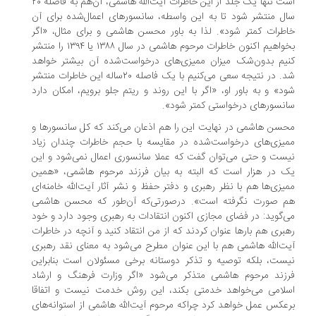
است تنها یک جلد از این خاطرات آیت‌الله هاشمی، آن‌هم به فاصله ۲۰
ل منتشر شود تا به این واسطه، سانسورهای اعمال‌شده برای آن
طرات کمتر شود». لذا به باور محسن هاشمی و برای مثال، «اگر
بخواهیم اکنون خاطرات مرحوم هاشمی در سال ۱۳۸۸ یا ۱۳۹۴ را منتشر
یم بدون‌شک میزان ممیزی‌های درخواست‌شده آن بیشتر خواهد
شد. در نتیجه سعی می‌کنیم با یک فاصله ۲۰‌ساله این خاطرات منتشر
د» و به باور او، «اگر با این روند و ریتم جلو برویم، امکان دارد
نسورهای درخواستی کمتر شود».
سن هاشمی در نهایت این را هم اذعان می‌کند که کل سانسورها و
یزی‌های درخواست‌شده در مقایسه با حجم خاطرات چندان زیاد
ست و حتی می‌توان گفت که عملا سانسوری اعمال نمی‌شود و این
 در هزار است که البته به بیان فرزند مرحوم هاشمی، «همین
یزی‌ها هم با نظر رهبری و دفتر حفظ و نشر آثار آیت‌الله خامنه‌ای
 صورت نگرفته است». در‌صورتی‌که آن‌طور که محسن هاشمی
‌گوید: در فضای مجازی اکنون انتقادات به رهبری وجود دارد و خود
بری هم بارها عنوان کردند که از من انتقاد کنید و آنچه در خاطرات
ت‌الله هاشمی هم با این عنوان مطرح می‌شود به معنای نقد رهبری
ست، بلکه توصیه و تذکر دوستانه برخی مسئولان است بنابراین
زند مرحوم هاشمی متذکر می‌شود «اگر وزارت فرهنگ و ارشاد
لامی می‌خواهد خدمتی بکند، این روش خدمت نیست و اتفاقا
عکس عمل خواهد کرد چراکه مرحوم آیت‌الله هاشمی از استوانه‌های