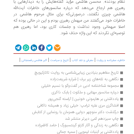
ام بودند». محسن هاشمی مؤید گفته‌هایش را به دیدارهایی با
بری هم ارجاع می‌دهد که درباره سانسورهای خاطرات آیت‌الله
شمی چیزی نگفتند، در‌صورتی‌که برای مثال مرحوم هاشمی در
طرات خود می‌گفتند من میهمان رهبری بودم و این در حالی بوده که
لا میهمانی وجود نداشت و جلسات کاری بود، اما رهبری هم
صیه‌ای نکردند که این واژه حذف شود.
|
|
|
|
ره، سفرنامه‌ و روایت
معرفی و نقد کتاب
تاریخ و سیاست
اکبر هاشمی رفسنجانی
تاریخ مفاهیم بنیادین زیبایی‌شناسی به روایت تاتارکیویچ
نگاهی به تله‌های زیر برف | شراره شریعت‌زاده
مجموعه شناختنامه ادبی در گفت‌وگو با نسیم خلیلی 
درباره سانسور مهتابی و ملکوت | بابک ذاکری
یادداشتی بر هارمونی خونین | آراسته گنجی‌پور
افشاگری مری علیه ترامپ: خیلی زیاد و همیشه ناکافی
درگذشت دکتر منوچهر دوایی همزمان با رونمایی از کتابش
چاپ سیزدهم کمی دیرتر منتشر شد
نگاهی به زندگی و آثار کارلو گینتسبورگ | حامد کاظم‌زاده
یادداشتی بر آبنبات لیمویی | سمیه جمالی