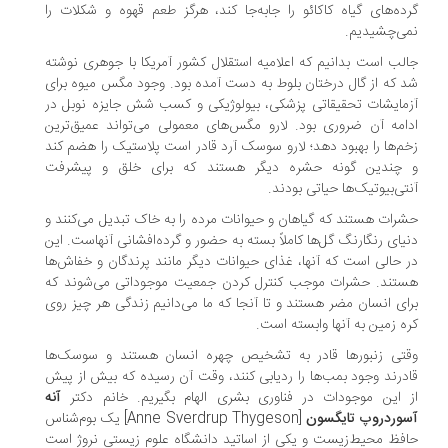
ده‌های گیاه کاکائو را جابه‌جا کند، هرگز طعم قهوه و شکلات را
ی‌‌چشیدیم.
لب است بدانیم که اعلامیه استقلال کشور آمریکا با جوهری نوشته
 که از گال درختان بلوط به دست آمده بود. وجود مگس میوه برای
مایشات تحقیقاتی پزشکی، بیولوژیکی و کسب شش جایزه نوبل در
امه آن ضروری بود. لارو مگس‌های معمولی می‌تواند عمیق‌ترین
م‌ها را بهبود دهد؛ لارو سوسک آرد قادر است پلاستیک را هضم کند
چندین گونه حشره دیگر هستند که برای خلق و پیشرفت
تی‌بیوتیک‌ها حیاتی بودند.
رات هستند که گیاهان و حیوانات مرده را به خاک تبدیل می‌کنند و
یای رنگارنگ گل‌ها کاملاً بسته به حضور و گرده‌افشانی آنهاست. این
 حالی است که آنها، غذای حیوانات دیگر مانند پرندگان و خفاش‌ها
تند. حشرات موجب کنترل کردن جمعیت موجوداتی می‌شوند که
ای انسان مضر هستند و تا آنجا که ما می‌دانیم زندگی هر چیز روی
ه زمین به آنها وابسته است.
تی زنبورها قادر به تشخیص چهره انسان هستند و سوسک‌ها
درند وجود بمب‌ها را ردیابی کنند، وقت آن رسیده که بیش از پیش
 این موجودات در فناوری بشری الهام بگیریم. خانم دکتر
آنه
وردروپ تایگسون
[Anne Sverdrup Thygeson] یک بوم‌شناس
فظ محیط‌زیست و یکی از اساتید دانشگاه علوم زیستی نروژ است