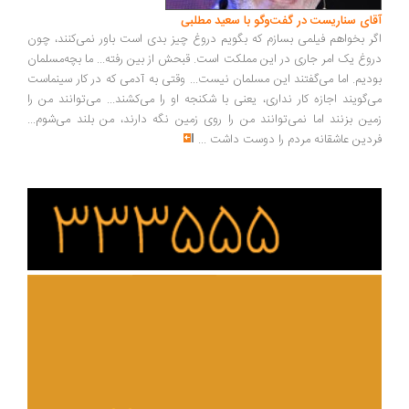
ای سناریست در گفت‌وگو با سعید مطلبی
ر بخواهم فیلمی بسازم که بگویم دروغ چیز بدی است باور نمی‌کنند، چون
وغ یک امر جاری در این مملکت است. قبحش از بین رفته... ما بچه‌مسلمان
دیم. اما می‌گفتند این مسلمان نیست... وقتی به آدمی که در کار سینماست
‌گویند اجازه کار نداری، یعنی با شکنجه او را می‌کشند... می‌توانند من را
ین بزنند اما نمی‌توانند من را روی زمین نگه دارند، من بلند می‌شوم...
دین عاشقانه مردم را دوست داشت
...