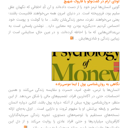
ونای آرام در گفت‌وگو با فاروک شهیچ
یی انسان‌ها ترمزِ خود را از دست داده‌اند و آن کُدِ اخلاقی که نگهبان عقل
یم بود، فروریخته است. در دنیای امروز، همه می‌خواهند فاشیست باشند؛
نی می‌خواهند نفرت، محورِ زندگی‌شان باشد... ما با گوشت و پوست خود
ساس کردیم «دیگری» بودن چه معنایی دارد... نوشتن پاسخی است به
‌عدالتی‌هایی که ما را احاطه کرده‌اند، و در عین حال، ستایشی است از
بایی زندگی و شادی‌هایش
...
اهی به روان‌شناسی پول | ایما موسی‌زاده
سان‌ها با ترس، طمع، امید، حسرت و مقایسه زندگی می‌کنند و همین
ساسات، حتی در آگاه‌ترین افراد، تصمیم‌های مالی را شکل می‌دهد. از این
ظر، «روان‌شناسی پول» بیش از آنکه درباره پول باشد، کتابی درباره انسان
اصر و رابطه پرتنش او با مفهوم ثروت و دارایی است... اوزل به‌جای ارائه
خه‌های مستقیم یا توصیه‌های دستوری، تجربه زندگی سرمایه‌گذاران،
رآفرینان، میلیاردرها و حتی افراد عادی را روایت می‌کند و از دل این
ستان‌ها روایت خود را برمی‌سازد و بحث را به پیش می‌راند
...