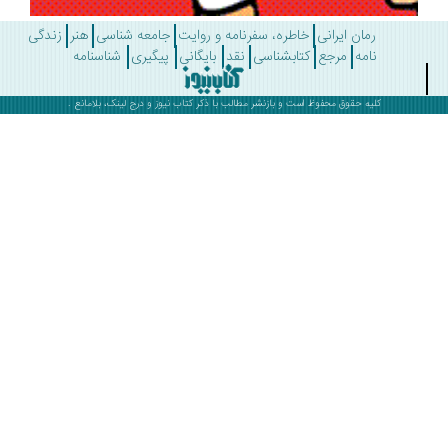
رمان ایرانی
خاطره، سفرنامه و روایت
جامعه شناسی
هنر
زندگی
نامه
مرجع
کتابشناسی
نقد
بایگانی
پیگیری
شناسنامه
کلیه حقوق محفوظ است و بازنشر مطالب با ذکر
کتاب نیوز
و درج لینک، بلامانع .