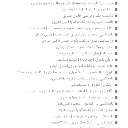
مروری بر کتاب حقوق مسئولیت بین‌المللی | سپهر میرزایی
و اما در برابر استبداد | بابک واحدی
نشست نقد و بررسی خلبان صدیق
ظلمت شب یلدا در گفت‌وگو با امین فقیری
نگاهی به سرزمین مقدس، سفری به فلسطین | لیلا خیامی
یادداشتی بر فریاد مویرگ‌های کف دست | مهدی شاطر
در ستایش شرم در گفت‌وگو با حسن قاضی مرادی
نقدی بر مرگ گفت: شاید | صادق وفایی
ضرب‌المثل‌های هیئتی در احلی من‌المثل
دریای باروری (چهارگانه) | یوکیو میشیما
اعلام نتایج انتخابات انجمن ویراستاری ایران
تاریخ دارالمعلمین و دانشسرای عالی با استادان استادان چه کردند؟
یادداشتی بر سخت‌پوست | مریم طباطبایی‌ها
آزردگان | فئودور داستایفسکی
نگاهی به اصلاح یا انقلاب: دعوت از خودکامه | مجید تفرشی
مروری بر ارداویراف‌نامه | زهرا رستمی
یادداشتی بر آکابادورا | سعیده امین‌زاده
بلاگری کتاب در گفت‌وگو با مریم معروف
یادداشتی بر قلبی که می‌تپد | متین نوروزی
ژنوم انسان از گذشته تا امروز در 308 صفحه