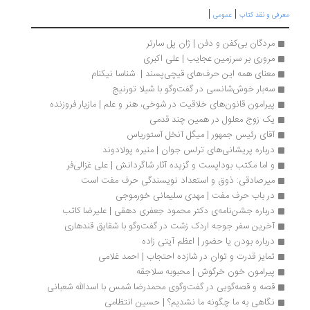
|
|
رفی و نقد کتاب
عمومی
مردگان بی‌کفن و دفن | ژان پل سارتر
مروری بر سرزمین عجایب | علی اكبری
معنای همه این حرف‌های قیچی‌پسند |  شناسا نیکنام
سه‌بار خوش‌شانسی در گفت‌وگو با شیلا تورنیج
پیرامون قانون‌های خلاقیت در شوخی، هنر و علم | مازیار فروزنده
یک زوج معلول در همین چند قدمی
آقای رئیس جمهور | میگل آنخل آستوریاس
درباره پریشانی‌های ترلس جوان | منیره پولادوند
و اما مکتب بوداپست و گزیده آثار شاگردانش | علی غزالی‌فر
میرصادقی: ذوق و استعداد نویسندگی حرف مفت است 
در باب حرف مفت | مهدی سلیمانی خورموجی
درباره جشن‌نامه‌ی دکتر محمود جعفری دهقی | علیرضا کاتب
آخرین سفر جوجه اردک زشت در گفت‌وگو با شقایق قندهاری
درباره بودن یا حضور | اعظم آیتی زاده
تمایز قدرت و توان در شازده احتجاب | احمد غلامی
پیرامون خون خرگوش | محبوبه سلاجقه
قصه و قصه‌گويی در گفت‌وگوی محمدرضا شمس با اسدالله شعبانی 
نگاهی به ما چگونه ما نشدیم؟ | حسین انتظامی