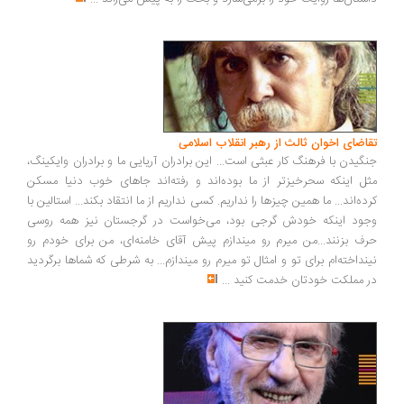
اضای اخوان ثالث از رهبر انقلاب اسلامی
گیدن با فرهنگ کار عبثی است... این برادران آریایی ما و برادران وایکینگ،
ل اینکه سحرخیزتر از ما بوده‌اند و رفته‌اند جاهای خوب دنیا مسکن
ده‌اند... ما همین چیزها را نداریم. کسی نداریم از ما انتقاد بکند... استالین با
ود اینکه خودش گرجی بود، می‌خواست در گرجستان نیز همه روسی
ف بزنند...من میرم رو میندازم پیش آقای خامنه‌ای، من برای خودم رو
نداخته‌ام برای تو و امثال تو میرم رو میندازم... به شرطی که شماها برگردید
 مملکت خودتان خدمت کنید
...