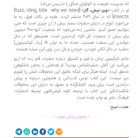
 مدیریت طبیعت و اکولوژی جنگل را تدریس می‌کند.
 در کتاب «
ویز، نیش، گاز
» [Buzz, sting, bite : why we need
insects] که در سال 2019 منتشر کرده، علاوه بر نکات فوق، به ما
‌آموزد تنوع در دنیای حشرات بسیار بیش از آن چیزی است که حتی
بتوانیم تصور کنیم. تخمین زده می‌شود که جمعیت آنها 200 میلیون
ابر بیش از جمعیت کل افراد کره‌زمین است. همینطور که در حال
خواندن این جملات هستید، تعداد 10 به توان 18 (یک کوئنتیلیون)
ره در حال تکان‌ خوردن، خزیدن و بال‌ زدن روی این سیاره هستند.
نم تایگسون چنان با شور و اشتیاق درباره حشرات قلم زده که آرزو
‌کنید ای کاش حشره‌شناس بودید! او هدفش را به‌طرز باشکوهی
قق کرده: اینکه هرگز برای اینکه عاشق این مخلوقات شش ‌پا شویم
ر نیست. این کتاب نوعی قدردانی و همچنین دریچه‌ و پیش
آمدی است برای ورود کاوشگرانه و عمیق به دنیای این مخلوقات
فت‌انگیز. این کتاب با ترجمه کاوه فیض‌اللهی توسط انتشارات
هنگ نشر نو چاپ شده است.
ت صبح
.
.
...............
..............
تجربه‌ی زندگی دوباره