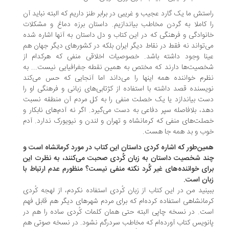
ستش ما یک گارد عجیب و غریبی در برابر طنز داریم که البته نباید آن
 کاملا به گردن مخاطب بیاندازیم. داستان برزه دماغ و مشکلات
نوادگی و فرهنگی که در این کتاب و دل داستان به آنها اشاره شده
‌تواند نه فقط در نقاط دیگر ایران بلکه در کشورهای دیگر جهان هم
نا وجود داشته باشد. خصوصیات اخلاقی منفی که هرکدام از
صیت‌ها دارند که مختص به همین نقطه جغرافیایی نیست... به
رم خواننده همه اینها را می‌داند اما آنجایی که حس می‌کند
یسنده قصد داشته با استفاده از کژتابی‌های زبانی و فرهنگی او را
ت بیاندازد یا یک خصلت منفی را به کل مردم آن منطقه نسبت
د، بلافاصله سپر دفاعی به دست می‌گیرد. اگر نه آدم‌های نابکار و
لت‌های منفی که کرمانشاه و تهران و لندن و نیویورک ندارد. آدم
ب و بد همه جا هست.
ین‌طور که اشاره کردی داستان این کتاب در مورد کرمانشاه است و
د شخصیت داستان به زبان کُردی صحبت می‌کنند، به نظرت این
ای خواننده‌های غیر کُرد نکته منفی نیست؟ منظورم عدم ارتباط با
ان است.
ینید من در این کتاب از زبان کُردی استفاده نکردم، از لهجه کُردی
مانشاهی استفاده کرده‌ام که برای مردم شهرهای دیگر هم قابل فهم
ت. در نسخه چاپی البته حتی همان کلمات کُردی ساده را هم در
نویس کتاب آورده‌ام که مخاطب سردرگم نشود. در نسخه صوتی هم