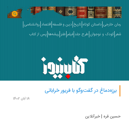
ان خارجی
داستان کوتاه
تاریخ
دین و فلسفه
اقتصاد
روانشناسی
ر
کودک و نوجوان
طرح جلد
فیلم
طنز
ریشه‌ها
پس از کتاب
برزه‌دماغ در گفت‌وگو با فریور خراباتی
18 آبان 1402
ین قره | خبرآنلاین