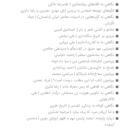
نگاهی به کافه‌های روشنفکری | غلامرضا خاکی
الگوهای توسعه اسلامی با بررسی آرای مهدی نصیری و رضا داوری
نگاهی به گزاره‌هایی در ادبیات معاصر ایران (داستان) | جواد 
لگزیان
شاملو و آشتی شعر و نثر |  اسماعیل امینی
مروری بر تاریخ بنگاه‌داری | علی بیغش
نگاهی به ما کلان‌داده‌ایم | علی پیرابی
بازسرایی عهد عتیق در گفت‌وگو با سیدعلی صالحی
نگاهی به سانشوی مباشر | راضیه خوئینی
پیرامون کتابخانه شخصی من | سبا دادخواه
پاسخ به 10پرسش ملکیان | احمد زیدآبادی
پیرامون سلاخ‌خانه شیکاگو | مرتضی منصف
پیرامون کتاب آیا این مطلب درست است؟ | فرزاد نعمتی
نگاهی به کلاهی که پس معرکه ماند | رضا فکری
نگاهی به تکوین هویت زن مسلمان در‌گذار انقلابی | علی 
کاکادزفولی
نگاهی کوتاه به زندگی، تفسیر و تاریخ طبری
و اما آن‌قدر سرد که برف ببارد | مرضیه لشکری
درباره پاپشاه: تبعید پایس نهم و ظهور اروپای نوین | محسن 
آزموده