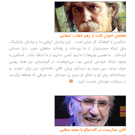
اضای اخوان ثالث از رهبر انقلاب اسلامی
گیدن با فرهنگ کار عبثی است... این برادران آریایی ما و برادران وایکینگ،
ل اینکه سحرخیزتر از ما بوده‌اند و رفته‌اند جاهای خوب دنیا مسکن
ده‌اند... ما همین چیزها را نداریم. کسی نداریم از ما انتقاد بکند... استالین با
ود اینکه خودش گرجی بود، می‌خواست در گرجستان نیز همه روسی
ف بزنند...من میرم رو میندازم پیش آقای خامنه‌ای، من برای خودم رو
نداخته‌ام برای تو و امثال تو میرم رو میندازم... به شرطی که شماها برگردید
 مملکت خودتان خدمت کنید
...
ای سناریست در گفت‌وگو با سعید مطلبی