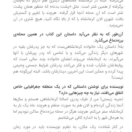
‌گرفته. البته در کرمانشاه محله‌های دیگری هم داریم که نام‌شان
گرفته از همین شتر است. مثل «پشت بدنه» که منظور همان پشت
ر است که آن محله آنجا قرار گرفته. هرچند با تغییر و گسترش
فت شهری الان کرمانشاه را که از بالا نگاه کنید، هیچ شتری در آن
ی‌بینید.
‌طور که به نظر می‌آید داستان این کتاب در همین محله‌ی
زه‌دماغ می‌گذرد.
ه! داستان یک خانواده کرمانشاهی‌ست که به جز پدرشان بقیه در
رهای دیگر زندگی می‌کنند و با تماسی که پدر پیرشان با آنها
‌گیرند، به کرمانشاه می‌روند.اعضای خانواده چند سالی است که
ابط‌شان شکرآب شده و فکر می‌کنند پدرشان شرایط جسمی وخیمی
دا کرده و ممکن است این آخرین دیدارشان باشد، البته این‌گونه هم
ست!
یسنده برای نوشتن داستانی که در یک منطقه جغرافیایی خاص
فاق می‌افتد، نیاز به چه چیزهایی دارد؟
ربه زیستی! من از طرف پدری اصالتا کرمانشاهی هستم و سال‌ها
جا زندگی کرده‌ام و الان هم به صورت منظم و هرچند ماه یک بار به
مانشاه سفر می‌کنم. هرچند هرگز در محله برزه‌دماغ ساکن نبودیم اما
 هرحال شهر را به اندازه کافی می‌شناسم.
 کنار شناخت یک مکان، به نظرم نویسنده باید در مورد زمان