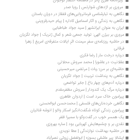
 ویژه‌نامه هری پاتر در ماهنامه انتظار نوجوان 
 مروری بر اژدهای شوارتس | رویا صدر
نگاهی به تبارشناسی فرمانروایی‌های قفقاز در دوران باستان
نگاهی به زندگی و آثار اسماعیل کاداره | پیام حیدرقزوینی
ایران به عنوان ایرانشهر | سید جواد طباطبایی
مروری بر بیژن الهی: تولید جمعی شعر و کمال ژنریک | جواد لگزیان
در حاشیه روزنامه‌ی سفرِ میمنت اثرِ ایالات متفرقه‌ی امریغ | زهرا 
فرقانی
درباره درخت مار | رضا فکری
عقلانیت در عاشورا | محمد سروش محلاتی 
حاشیه‌ای بر من؛ ربات | مرتضی میرحسینی
نگاهی به پنداشت تربیت | جواد لگزیان
درباره آدم‌های چهار باغ | جابر تواضعی
درباره مرگ یک کندودار | سروش مظفرمقدم
پیرامون خاک سرد است | اردوان طاهری
نگاهی خرده‌نان‌های فلسفی | محمدحسن ابوالحسنی
پیرامون زندگی کوتاه شگفت‌انگیز اسکار وائو | انوشه قناتیان
یک همسر خوب در گفت‌وگو با سمیرا ظفر 
نقدی بر و چشم‌هایش کهربایی بود | ساره بهروزی
در حاشیه بهداشت نوازندگی | عطا نویدی
ایشالا پیر عاشقی بسوزه | ابولفضل زروئی نصرآباد