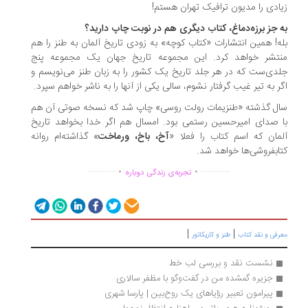
ادی را مدیون ترافیک تهران هستم!
 جز برزه‌دماغ، کتاب دیگری هم در نوبت چاپ دارید؟
ه! همین انتشارات «کتاب کوچه» به زودی تاریخ آلمان به طنز را هم
تشر خواهد کرد. این مجموعه تاریخ جهان یک مجموعه پنج
دی‌ست که در هر جلد تاریخ یک کشور را به زبان طنز می‌نویسم و
ر به تیر غیب گرفتار نشوم، سالی یکی از آنها را به ناشر خواهم سپرد.
ل گذشته «طنزیمات رولت روسی» چاپ شد که نسخه صوتی آن هم
 صدای امیرحسین رستمی بود. امسال هم اگر خدا بخواهد تاریخ
مان که اسم کتاب را فعلا «
آخ، باخ، ورماخت
» گذاشته‌ام روانه
ابفروشی‌ها خواهد شد.
.
.
..............
...............
تجربه‌ی زندگی دوباره
|
|
رفی و نقد کتاب
طنز و کاریکاتور
نشست نقد و بررسی لب خط
جزیره گمشده من در گفت‌وگو با مظفر سالاری
پیرامون تعبیر رؤیاهای یک روح‌بین | پارسا شهری