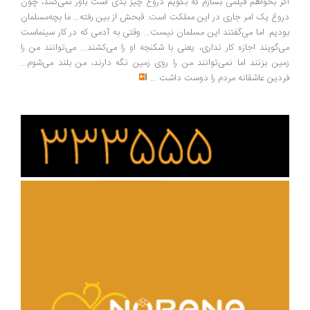
ر بخواهم فیلمی بسازم که بگویم دروغ چیز بدی است باور نمی‌کنند، چون
وغ یک امر جاری در این مملکت است. قبحش از بین رفته... ما بچه‌مسلمان
دیم. اما می‌گفتند این مسلمان نیست... وقتی به آدمی که در کار سینماست
‌گویند اجازه کار نداری، یعنی با شکنجه او را می‌کشند... می‌توانند من را
ین بزنند اما نمی‌توانند من را روی زمین نگه دارند، من بلند می‌شوم...
دین عاشقانه مردم را دوست داشت
...