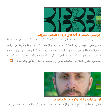
انشی تحلیلی از آینه‌های دردار | اسحاق شیروانی
سش اصلی رمان صرفاً این نیست که آیا آرمان‌ها شکست خورده‌اند یا
.پرسش عمیق‌تر این است: انسان پس از شکست آرمان‌ها چگونه می‌تواند
چنان معنا و هویت خود را حفظ کند؟... پاسخی که ابراهیم برمی‌گزیند، نه
روزی است و نه تسلیم. او راهی دیگر را انتخاب می‌کند: پذیرفتن شکست
ریخی، بدون آنکه به خیانت، گریز از واقعیت یا انکار زندگی پناه ببرد
...
ونای آرام در گفت‌وگو با فاروک شهیچ
یی انسان‌ها ترمزِ خود را از دست داده‌اند و آن کُدِ اخلاقی که نگهبان عقل