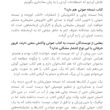
اش کردیم که اصطلاحات کُردی را به زبان ساده‌تری بگوییم.
اب نسخه صوتی هم دارد؟
ه! نسخه چاپی و الکترونیکی را انتشارات «کتاب کوچه» و نسخه
تی را «نوین کتاب گویا» با صدای آقای «کوروش سلیمانی» منتشر
اهند کرد. کوروش سلیمانی بازیگر و کارگردان کرمانشاهی است که
قعا باید صادقانه اعتراف کنم به خاطر عشقی که به کرمانشاه داشت
مت اجرای آن را به گردن گرفت.
ضی از نویسندگان نسبت به کتاب صوتی واکنش منفی دارند، فریور
اباتی با این نوع انتشار مشکلی ندارد؟
 من پیش از آن که نویسنده شوم، خواننده کتاب بودم و هستم.
کس خودش انتخاب می‌کند که یک کتاب را چگونه مطالعه کند.
‌عنوان خواننده‌ای که هم کتاب‌خوان دارم و هم کتاب صوتی گوش
‌دهم باید اعتراف کنم که یک سری کتاب را هم به صورت چاپی
‌خوانم چون با آن بزرگ شده‌ام و دستم به گرفتن کتاب عادت کرده.
 سری از کتاب‌ها هستند که نسخه صوتی‌شان به قدری درجه یک
ت و صدابرداری و تنظیم موسیقی آنها درست است که نسخه
تی‌شان حتی از نسخه چاپی هم بهتر از آب در آمده. در عین حال
سان امروز شاید وقت برای گرفتن کتاب در دست نداشته باشد اما در
افیک یا حین ورزش و یا قبل از خواب دوست داشته باشد که به یک
اب صوتی گوش دهد. من خودم خواندن کتاب‌ها و نمایشنامه‌های