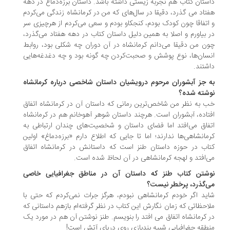
ستان کتاب هم تجربه زیستی داشته باشد. داستان برزه‌دماغ در دهه
تاد می گذرد، دقیقا در سال‌های که من در کرمانشاه زندگی می‌کردم
اتفاقا چون کودک بودم، کنجکاو بودم و سعی می‌کردم از هرچیزی سر
 بیاورم و اصلا به همین دلیل داستان کتاب در دهه هفتاد می‌گذرد،
ن من دقیقا می‌دانم کرمانشاه در آن دوران چه شکلی بود، روابط
سان‌ها، نوع پوشش و صحبت‌کردن چه گونه بود و چه دغدغه‌هایی
شتند.
 جز آبشوران مرحوم درویشیان داستان شاخصی درباره کرمانشاه
شته شده؟
 به نظر من شاخص‌ترین رمانی که داستان آن در کرمانشاه اتفاق
تاده، آبشوران است. هرچند داستان شوهر آهوخانم هم در کرمانشاه
فاق می‌افتد اما فضای داستان و شخصیت‌های چندان ارتباطی به
مانشاهی‌ها ندارند؛ اما تا جایی که اطلاع دارم «برزه‌دماغ» اولین
اب در حوزه داستان طنز است که داستانش در کرمانشاه اتفاق
‌افتد و لهجه کرمانشاهی در آن لحاظ شده است.
شتن کتاب طنز که داستان آن‌ در مناطق جغرافیایی خاصی
‌گذرد، پرخطر نیست؟
ید اگر خودم کرمانشاهی نبودم، هرگز جرات نمی‌کردم که حتی با
احظاتی که زمان نگارش این کتاب در نظر گرفته‌ام بازهم داستانی که
 کرمانشاه اتفاق می افتد را بنویسم. طنز نوشتن آن هم در مورد یک
طقه جغرافیایی شبیه بندبازی روی دریای آتش است!