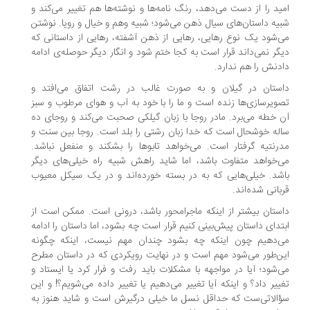
ید را از دست می‌دهد، رنگ نامه‌ها و نوشته‌ها هم تغییر می‌کند و
یه داستان‌های سیال ذهن می‌شود؛ شبیه وهم و خیال و رویا. نوشتن
‌شود یک نوع رهایی، رهایی از ذهن آشفته، رهایی از داستانی که
گر نمی‌داند قرار است به کجا ختم شود و انگار دیگر حوصله‌ی ادامه
دنش را هم ندارد.
استان در گیلان و به صورت غالب در رشت اتفاق می‌افتد و
ویرسازی‌ها زنده است و ما را با خود به آب و هوای مرطوب و سبز
 خطه می‌برد. مادر روجا با زبان گیلکی صحبت می‌کند و روجای ده
له خوشحال است که خدا زبان رشتی را بلد است. روجا بین سنت و
رنتیه گرفتار است. می‌خواهد تابوها را بشکند و منفعل نباشد.
‌خواهد متفاوت باشد، اما شاید راهش شبیه راه خیلی‌های دیگر
شد. خیلی‌هایی که به در بسته خورده‌اند و در یک سیکل معیوب
بانی شده‌اند.
ستان بیشتر از اینکه ماجرامحور باشد، درونی است. ممکن است از
تدای داستان پیش‌بینی کنیم قرار است چه بشود، اما داستان را ادامه
ی‌دهیم چون اینکه چه بشود چندان مهم نیست، اینکه چگونه
ن‌طور می‌شود مهم است و در نهایت رویکردی که در داستان مطرح
‌شود؛ آیا در مواجهه با مشکلات باید رفت و فرار کرد یا ایستاد و
ییر داد؟ و اینکه آیا تغییر می‌دهیم یا تغییر داده می‌شویم؟! و این
الاتی‌ست که حداقل نسل ما خیلی درگیرش است و شاید هنوز به