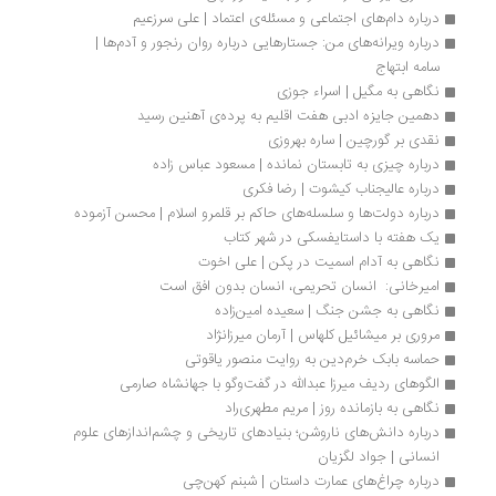
درباره دام‏‌های اجتماعی و مسئله‌ی اعتماد | علی سرزعیم
درباره ویرانه‌های من: جستارهایی درباره‌ روان رنجور و آدم‌ها | 
سامه ابتهاج
نگاهی به مگیل | اسراء جوزی
دهمین جایزه ادبی هفت اقلیم به پرده‌ی آهنین رسید
نقدی بر گورچین | ساره بهروزی
درباره چیزی به تابستان نمانده | مسعود عباس زاده
درباره عالیجناب کیشوت | رضا فکری
درباره دولت‌ها و سلسله‌های حاکم بر قلمرو اسلام | محسن آزموده
یک هفته با داستایفسکی در شهر کتاب
نگاهی به آدام اسمیت در پکن | علی اخوت
امیرخانی:  انسان تحریمی، انسان بدون افق است
نگاهی به جشن جنگ | سعیده امین‌زاده
مروری بر میشائیل کلهاس | آرمان میرزانژاد
حماسه بابک خرم‌دین به روایت منصور یاقوتی
الگوهای ردیف میرزا عبدالله در گفت‌وگو با جهانشاه صارمی
نگاهی به بازمانده روز | مریم مطهری‌راد
درباره دانش‌های ناروشن؛ بنیادهای تاریخی و چشم‌اندازهای علوم 
انسانی | جواد لگزیان
درباره چراغ‌های عمارت داستان | شبنم کهن‌چی