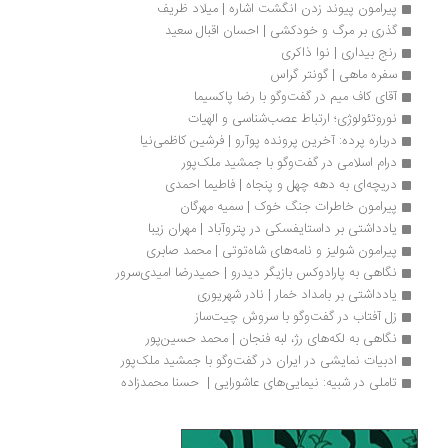
پیرامون پیوند زدن انگشت اشاره | میلاد ظریف
گذری بر مرگ و خودکشی | احسان اقبال سعید
رنج بیداری | نوا ذاکری
سفره ماهی | گونتر گراس
آقای کاف میم در گفت‌وگو با رضا پاکسیما
نوروتئولوژی؛ ارتباط عصب‌شناسی و الهیات
درباره پرده: آخرین پرونده پوآرو | فرشین کاظمی‌نیا
درام اسلامی در گفت‌وگو با جمشید ملک‌پور
دریچه‌ای به دهه چهل و پنجاه | فاطیما احمدی
پیرامون خاطرات جنگ خوک | سمیه مهرگان
یادداشتی بر داستایفسکی در پتروآباد | مهران زیبا
پیرامون شولیز و نامه‌های شاه‌توتی | محمد صابری
نگاهی به پارادوکس بازیگر دیدرو | حمیدرضا امیدی‌سرور
یادداشتی بر بامداد خمار | نادر شهریوری
زل آفتاب در گفت‌وگو با سروش چیت‌ساز
نگاهی به لکه‌های رژ، لبه فنجان | محمد حسین‌پور
ادبیات نمایشی در ایران در گفت‌وگو با جمشید ملک‌پور
تاملی در شبیه: نیمایی‌های عاشورایی |  حسنا محمدزاده