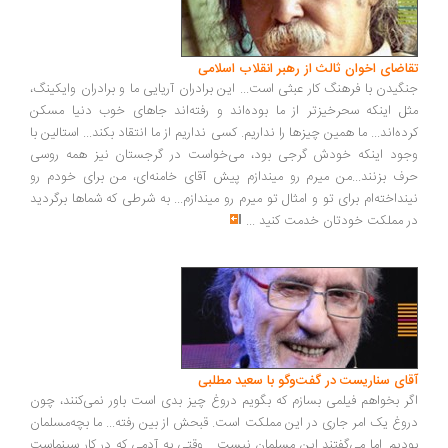
اضای اخوان ثالث از رهبر انقلاب اسلامی
گیدن با فرهنگ کار عبثی است... این برادران آریایی ما و برادران وایکینگ،
ل اینکه سحرخیزتر از ما بوده‌اند و رفته‌اند جاهای خوب دنیا مسکن
ده‌اند... ما همین چیزها را نداریم. کسی نداریم از ما انتقاد بکند... استالین با
ود اینکه خودش گرجی بود، می‌خواست در گرجستان نیز همه روسی
ف بزنند...من میرم رو میندازم پیش آقای خامنه‌ای، من برای خودم رو
نداخته‌ام برای تو و امثال تو میرم رو میندازم... به شرطی که شماها برگردید
 مملکت خودتان خدمت کنید
...
ای سناریست در گفت‌وگو با سعید مطلبی
ر بخواهم فیلمی بسازم که بگویم دروغ چیز بدی است باور نمی‌کنند، چون
وغ یک امر جاری در این مملکت است. قبحش از بین رفته... ما بچه‌مسلمان
دیم. اما می‌گفتند این مسلمان نیست... وقتی به آدمی که در کار سینماست