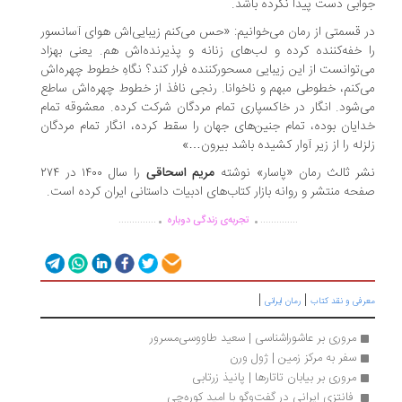
ابی دست پیدا نکرده باشد.
 قسمتی از رمان می‌خوانیم: «حس می‌کنم زیبایی‌اش هوای آسانسور
 خفه‌کننده کرده و لب‌های زنانه و پذیرنده‌اش هم. یعنی بهزاد
‌توانست از این زیبایی مسحورکننده فرار کند؟ نگاهِ خطوط چهره‌اش
‌کنم، خطوطی مبهم و ناخوانا. رنجی نافذ از خطوط چهره‌اش ساطع
‌شود. انگار در خاکسپاری تمام مردگان شرکت کرده. معشوقه تمام
ایان بوده، تمام جنین‌های جهان را سقط کرده، انگار تمام مردگان
زله را از زیر آوار کشیده باشد بیرون…»
ر ثالث رمان «پاسار» نوشته
مریم اسحاقی
را سال ۱۴۰۰ در ۲۷۴
حه منتشر و روانه بازار کتاب‌های ادبیات داستانی ایران کرده است.
.
.
..............
..............
تجربه‌ی زندگی دوباره
|
|
رفی و نقد کتاب
رمان ایرانی
مروری بر عاشوراشناسی | سعید طاووسی‌مسرور
سفر به مرکز زمین | ژول ورن
مروری بر بیابان تاتارها | پانیذ زرتابی
 فانتزی ایرانی در گفت‌وگو با امید کوره‌چی