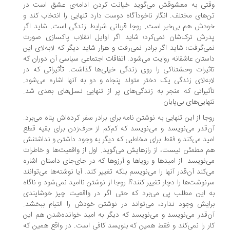
قتی به معشوقش می‌گوید خیانت کردن ادامه‌ی عشق است در
‌های مختلف. انگار ناخودآگاه دوست دارد تنهایی را انتخاب کند و
دش هم بی‌خبر است. روجا قربانی شرایط زندگی است. شاید اگر
رش ترک‌شان نمی‌کرد؛ شاید اگر اوایل انقلاب پاکسازی صورت
ی‌گرفت؛ شاید اگر برادر نمی‌رفت و هزار شاید دیگر که لابه‌لای این
ستان عاشقانه روایت می‌شود. اتفاقات اجتماعی سیاسی آن دوران که
ثیرات وحشتناکی را روی زندگی خیلی‌ها گذاشت. تأثیراتی که در
به‌لای زندگی‌ یک دختر متولد پنجاه‌ و دو به آنها اشاره می‌شود.
ثیراتی که منجر به زندگی‌های پر از تنهایی نسل‌های بعدی شد.
هایی‌های بی‌پایان.
جا از این تنهایی به نوشتن نامه برای برادر سفر کرده‌اش پناه می‌برد.
‌قدر می‌نویسد و می‌نویسد که کم‌کم از حرف‌زدن برای بقیه قطع
ید می‌کند و فقط برای مخاطبی که دیگر به وجود داشتن و نداشتنش
 مطمئن نیست، از رازهایش می‌گوید. اول از واقعیت‌ها و خاطرات
‌نویسد. از امیدها و رویاها و آرزوها که در جای‌جای داستان اشاره
‌کند آن‌قدر آنها را می‌نویسم بلکه تغییر کند. آیا نوشته‌ها می‌توانند
نوشت‌ها را دچار تغییر کنند؟! روجا از نوشتن ناامید نمی‌شود و ناگاه
 این مطلب پی می‌برد که حتی اگر در واقعیت چیز خوشایندی
ایش وجود ندارد، می‌تواند در نوشتن خودش را التیام ببخشد.
‌قدر می‌نویسد و می‌نویسد که دیگر به امید خوانده‌شدن هم این
ر را نمی‌کند و فقط همین که بنویسد کافی است. در واقع همین که