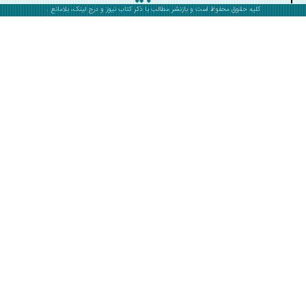
کلیه حقوق محفوظ است و بازنشر مطالب با ذکر
کتاب نیوز
و درج لینک، بلامانع .