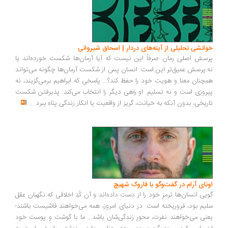
انشی تحلیلی از آینه‌های دردار | اسحاق شیروانی
سش اصلی رمان صرفاً این نیست که آیا آرمان‌ها شکست خورده‌اند یا
.پرسش عمیق‌تر این است: انسان پس از شکست آرمان‌ها چگونه می‌تواند
چنان معنا و هویت خود را حفظ کند؟... پاسخی که ابراهیم برمی‌گزیند، نه
روزی است و نه تسلیم. او راهی دیگر را انتخاب می‌کند: پذیرفتن شکست
ریخی، بدون آنکه به خیانت، گریز از واقعیت یا انکار زندگی پناه ببرد
...
ونای آرام در گفت‌وگو با فاروک شهیچ
یی انسان‌ها ترمزِ خود را از دست داده‌اند و آن کُدِ اخلاقی که نگهبان عقل
یم بود، فروریخته است. در دنیای امروز، همه می‌خواهند فاشیست باشند؛
نی می‌خواهند نفرت، محورِ زندگی‌شان باشد... ما با گوشت و پوست خود