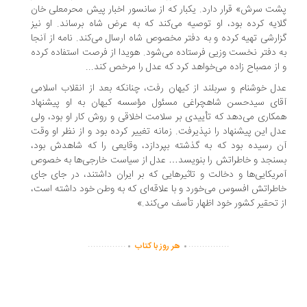
پشت سرش» قرار دارد. یکبار که از سانسور اخبار پیش محرمعلی خان
گلایه کرده بود، او توصیه می‌کند که به عرض شاه برساند. او نیز
گزارشی تهیه کرده و به دفتر مخصوص شاه ارسال می‌کند. نامه از آنجا
به دفتر نخست وزیی فرستاده می‌شود. هویدا از فرصت استفاده کرده
و از مصباح زاده می‌خواهد کرد که عدل را مرخص کند...
عدل خوشنام و سربلند از کیهان رفت، چنانکه بعد از انقلاب اسلامی
آقای سیدحسن شاهچراغی مسئول مؤسسه کیهان به او پیشنهاد
همکاری می‌دهد که تأییدی بر سلامت اخلاقی و روش کار او بود، ولی
عدل این پیشنهاد را نپذیرفت. زمانه تغییر کرده بود و از نظر او وقت
آن رسیده بود که به گذشته بپردازد، وقایعی را که شاهدش بود،
بسنجد و خاطراتش را بنویسد… عدل از سیاست خارجی‌ها به خصوص
آمریکایی‌ها و دخالت و تاثیرهایی که بر ایران داشتند، در جای جای
خاطراتش افسوس می‌خورد و با علاقه‌ای که به وطن خود داشته است،
از تحقیر کشور خود اظهار تأسف می‌کند.»
.
.
..............
...............
هر روز با کتاب