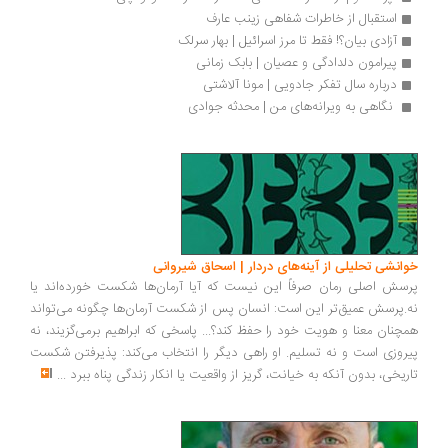
استقبال از خاطرات شفاهی زینب عارف
آزادی بیان؟! فقط تا مرز اسرائیل | بهار سرلک
پیرامون دلدادگی و عصیان | بابک زمانی
درباره سال تفکر جادویی | مونا آلاشتی
 نگاهی به ویرانه‌های من | محدثه جوادی
خوانشی تحلیلی از آینه‌های دردار | اسحاق شیروانی
پرسش اصلی رمان صرفاً این نیست که آیا آرمان‌ها شکست خورده‌اند یا
نه.پرسش عمیق‌تر این است: انسان پس از شکست آرمان‌ها چگونه می‌تواند
همچنان معنا و هویت خود را حفظ کند؟... پاسخی که ابراهیم برمی‌گزیند، نه
پیروزی است و نه تسلیم. او راهی دیگر را انتخاب می‌کند: پذیرفتن شکست
تاریخی، بدون آنکه به خیانت، گریز از واقعیت یا انکار زندگی پناه ببرد
...