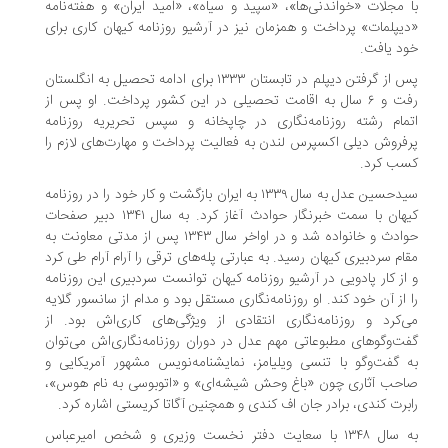
با مجلات «خواندنی‌ها»، «سپید و سیاه»، «امید ایران» و هفته‌نامه
«دیپلمات» پرداخت و همزمان نیز در آرشیو روزنامه کیهان کاری برای
خود یافت.
پس از گرفتن دیپلم در تابستان ۱۳۳۳ برای ادامه تحصیل به انگلستان
رفت و ۶ سال به اقامت تحصیلی در این کشور پرداخت. او پس از
اتمام رشته روزنامه‌نگاری در چاپخانه و سپس تحریریه روزنامه
پرفروش دیلی اکسپرس لندن به فعالیت پرداخت و مهارت‌های لازم را
کسب کرد.
سیدحسین عدل به سال ۱۳۳۹ به ایران بازگشت و کار خود را در روزنامه
کیهان با سمت خبرنگار حوادث آغاز کرد. به سال ۱۳۴۱ دبیر صفحات
حوادث و خانواده شد و در اواخر سال ۱۳۴۳ پس از مدتی معاونت به
مقام سردبیری کیهان رسید. به عبارتی پله‌های ترقی را آرام آرام طی کرد
و از کار پادویی در آرشیو روزنامه کیهان توانست سردبیری این روزنامه
را از آن خود کند. او روزنامه‌نگاری مستقل بود و مدام از سانسور گلایه
می‌کرد و روزنامه‌نگاری انتقادی از ویژگی‌های کاری‌اش بود. از
گفت‌وگوهای مطبوعاتی مهم عدل در دوران روزنامه‌نگاری‌اش می‌توان
به گفت‌وگو با تنسی ویلیامز، نمایشنامه‌نویس مشهور آمریکایی و
صاحب آثاری چون «باغ وحش شیشه‌ای» و «اتوبوسی به نام هوس»،
رابرت کندی، برادر جان اف کندی و همچنین آگاتا کریستی اشاره کرد.
به سال ۱۳۴۸ با سعایت دفتر نخست وزیری و شخص امیرعباس