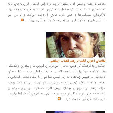
معاصر و رابطه پرتنش او با مفهوم ثروت و دارایی است... اوزل به‌جای ارائه
نسخه‌های مستقیم یا توصیه‌های دستوری، تجربه زندگی سرمایه‌گذاران،
کارآفرینان، میلیاردرها و حتی افراد عادی را روایت می‌کند و از دل این
داستان‌ها روایت خود را برمی‌سازد و بحث را به پیش می‌راند
...
تقاضای اخوان ثالث از رهبر انقلاب اسلامی
جنگیدن با فرهنگ کار عبثی است... این برادران آریایی ما و برادران وایکینگ،
مثل اینکه سحرخیزتر از ما بوده‌اند و رفته‌اند جاهای خوب دنیا مسکن
کرده‌اند... ما همین چیزها را نداریم. کسی نداریم از ما انتقاد بکند... استالین با
وجود اینکه خودش گرجی بود، می‌خواست در گرجستان نیز همه روسی
حرف بزنند...من میرم رو میندازم پیش آقای خامنه‌ای، من برای خودم رو
نینداخته‌ام برای تو و امثال تو میرم رو میندازم... به شرطی که شماها برگردید
در مملکت خودتان خدمت کنید
...