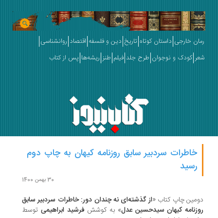
رمان خارجی
داستان کوتاه
تاریخ
دین و فلسفه
اقتصاد
روانشناسی
شعر
کودک و نوجوان
طرح جلد
فیلم
طنز
ریشه‌ها
پس از کتاب
خاطرات سردبیر سابق روزنامه کیهان به چاپ دوم
رسید
30 بهمن 1400
دومین چاپ کتاب «
از گذشته‌ای نه چندان دور: خاطرات سردبیر سابق
روزنامه کیهان سیدحسین عدل
» به کوشش
فرشید ابراهیمی
توسط