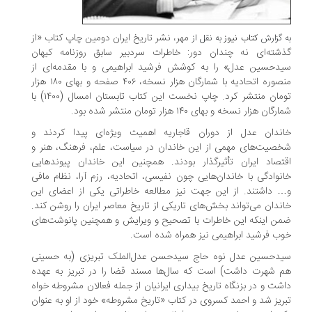
مهر، نشر تاریخ ایران دومین چاپ کتاب «از
به گزارش
کتاب نیوز
به نقل از
گذشته‌ای نه چندان دور: خاطرات سردبیر سابق روزنامه کیهان
سیدحسین عدل» را به کوشش فرشید ابراهیمی و با مقدمه‌ای از
منصوره اتحادیه با شمارگان هزار نسخه، ۴۰۶ صفحه و بهای ۱۸۰ هزار
تومان منتشر کرد. چاپ نخست این کتاب تابستان امسال (۱۴۰۰) با
شمارگان هزار نسخه و بهای ۱۴۰ هزار تومان منتشر شده بود.
خاندان عدل از دوران قاجاریه اهمیت ویژه‌ای پیدا کردند و
شخصیت‌های مهمی از این خاندان در سیاست، علم، فرهنگ، هنر و
اقتصاد ایران تأثیرگذار بودند. همچنین این خاندان پیوندهایی
خانوادگی با خاندان‌هایی چون نفیسی، اتحادیه، رزم آرا، نظام مافی
و… داشتند. از این جهت نیز مطالعه خاطراتی یکی از اعضای این
خاندان می‌تواند بخش‌های تاریکی از تاریخ معاصر ایران را روشن کند.
ضمن اینکه این خاطرات با تصحیح و ویرایش و همچنین پانوشت‌های
خوب فرشید ابراهیمی نیز همراه شده است.
سیدحسین عدل نوه حاج سیدحسن عدل‌الملک تبریزی (به حسینی
هم شهرت داشت) است که سال‌ها مسند قضا را در تبریز به عهده
داشت و در بزنگاه تاریخ بیداری ایرانیان از جمله فعالان مشروطه خواه
تبریز شد و احمد کسروی در کتاب «تاریخ مشروطه» خود از او به عنوان