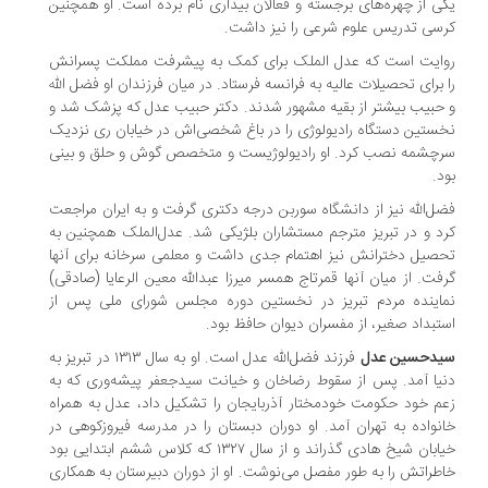
یکی از چهره‌های برجسته و فعالان بیداری نام برده است. او همچنین
کرسی تدریس علوم شرعی را نیز داشت.
روایت است که عدل الملک برای کمک به پیشرفت مملکت پسرانش
را برای تحصیلات عالیه به فرانسه فرستاد. در میان فرزندان او فضل الله
و حبیب بیشتر از بقیه مشهور شدند. دکتر حبیب عدل که پزشک شد و
نخستین دستگاه رادیولوژی را در باغ شخصی‌اش در خیابان ری نزدیک
سرچشمه نصب کرد. او رادیولوژیست و متخصص گوش و حلق و بینی
بود.
فضل‌الله نیز از دانشگاه سوربن درجه دکتری گرفت و به ایران مراجعت
کرد و در تبریز مترجم مستشاران بلژیکی شد. عدل‌الملک همچنین به
تحصیل دخترانش نیز اهتمام جدی داشت و معلمی سرخانه برای آنها
گرفت. از میان آنها قمرتاج همسر میرزا عبدالله معین الرعایا (صادقی)
نماینده مردم تبریز در نخستین دوره مجلس شورای ملی پس از
استبداد صغیر، از مفسران دیوان حافظ بود.
سیدحسین عدل
فرزند فضل‌الله عدل است. او به سال ۱۳۱۳ در تبریز به
دنیا آمد. پس از سقوط رضاخان و خیانت سیدجعفر پیشه‌وری که به
زعم خود حکومت خودمختار آذربایجان را تشکیل داد، عدل به همراه
خانواده به تهران آمد. او دوران دبستان را در مدرسه فیروزکوهی در
خیابان شیخ هادی گذراند و از سال ۱۳۲۷ که کلاس ششم ابتدایی بود
خاطراتش را به طور مفصل می‌نوشت. او از دوران دبیرستان به همکاری