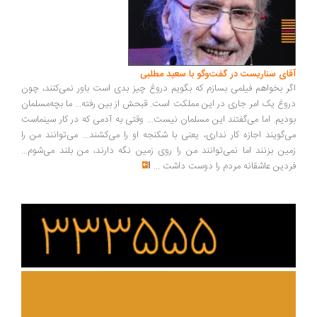
آقای سناریست در گفت‌وگو با سعید مطلبی
اگر بخواهم فیلمی بسازم که بگویم دروغ چیز بدی است باور نمی‌کنند، چون
دروغ یک امر جاری در این مملکت است. قبحش از بین رفته... ما بچه‌مسلمان
بودیم. اما می‌گفتند این مسلمان نیست... وقتی به آدمی که در کار سینماست
می‌گویند اجازه کار نداری، یعنی با شکنجه او را می‌کشند... می‌توانند من را
زمین بزنند اما نمی‌توانند من را روی زمین نگه دارند، من بلند می‌شوم...
فردین عاشقانه مردم را دوست داشت
...