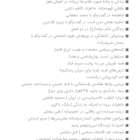
زندگی و زمانه شهید غلامرضا پروانه در آغوش هور
نقاشی قهوه‌خانه: خاطرات کاظم دارابی
شاهنامه در گفت‌وگو با محمد دهقانی
حاشیه همان متن است در گفت‌وگو با پیروز کلانتری
زندگانی امام جواد(ع) در دو فصل
پساروش: آشفتگی در پژوهش علوم اجتماعی در گفت‌وگو با 
رحمان شریف‌زاده
نامه‌های سیاسی دهخدا به همت ایرج افشار
مسئولان تست روان‌شناسی بدهند!
همه طبیبان من به روایت سرمد قباد
درس‌های فرید زکریا برای دوران پساکرونا
احد گودرزیانی درگذشت
بررسی روابط هاشمی رفسنجانی با امام خمینی و سیداحمد خمینی
بنیاد مک‌آرتور و جایزه 625‌هزار دلاری برای نبوغ
درباره انقلاب نااندیشیدنی در ایران | محمود فاضلی
خاطرات نرودا و اعتراف به زندگی | بابک ذاکری
درباره سرمایه‌داری رفاقتی در خاورمیانه | علی بیغش
پیرامون فعالیت‌های انسان‌دوستانه سلبریتی‌ها | مریم اردوئی
نامیرا به ایستگاه سی‌وچهارم رسید
سرمایه، نقد اقتصاد سیاسی | کارل مارکس
 پرده دوم از خاطرات شفاهی محمدرضا شرکت توتونچی