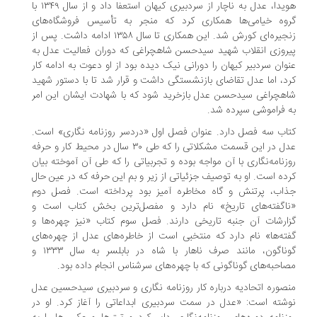
هویدا، عدل به ناچار از سردبیری کیهان استعفا داد و از سال ۱۳۴۹ با
گروه خیامی‌ها همکاری کرد که منجر به تأسیس فروشگاه‌های
زنجیره‌ای کورش شد. این همکاری تا سال ۱۳۵۸ ادامه داشت. پس از
پیروزی انقلاب شهید سیدحسن شاهچراغی که دوران فعالیت عدل به
عنوان سردبیر کیهان را دورانی نیک دیده بود از او دعوت به ادامه کار
کرد، اما عدل تقاضای بازنشستگی داشت و قرار شد تا با دستور شهید
شاهچراغی سیدحسن عدل بازخرید شود که با شهادت ایشان این امر
به فراموشی سپرده شد.
کتاب سه فصل دارد. عنوان فصل اول «دردسر روزنامه نگاری» است.
عدل در این قسمت مشکلاتی را که طی ۳۰ سال در محیط کار و حرفه
روزنامه‌نگاری با آن مواجه بوده و تجربیاتی را که طی آن آموخته بیان
کرده است. او به توصیف جزئیاتی از زیر و بم این حرفه که در عین حال
جذاب، پرتنش و گاه مخاطره آمیز بود پرداخته است. فصل دوم
«ناگفته‌های تاریخ» نام دارد و مفصل‌ترین بخش کتاب است و
گزارشات آن جنبه تاریخی دارند. فصل سوم کتاب «نیز چهره‌ها و
گفته‌ها» نام دارد که منتخبی است از خاطره‌های عدل از چهره‌های
گوناگون، مانند صرف ناهار با شاه در بابلسر به سال ۱۳۳۳ و
مصاحبه‌های گوناگونی که با چهره‌های سرشناس انجام داده بود.
منصوره اتحادیه درباره کار روزنامه نگاری و سردبیری سیدحسین عدل
نوشته است: «عدل در سمت سردبیری ابداعاتی را آغاز کرد. او در