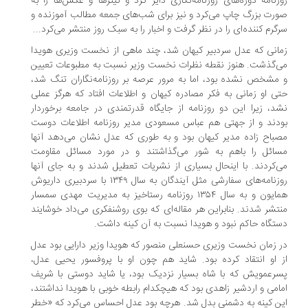
روزنامه دوره‌های روزنامه‌نگاری دایر کرد و تیترها و عکس‌ها را به
صورت بزرگ چاپ می‌کرد و نیز برای شب‌های جمعه مطالب آموزنده و
سرگرم کننده‌ای را در نظر گرفت و اخبار را به سبک روز منتشر می‌کرد...
زمانی که عدل سردبیر کیهان شد، چند ماهی از نخست وزیری هویدا
می‌گذشت. هنوز نقطه نظرات نخست وزیر نسبت به مطبوعات تعیین
و مشخص نشده بود، اما به مرور عرصه بر روزنامه‌نگاران تنگ شد،
حتی او زمانی به فکر مصادره کیهان و اطلاعات افتاد که هرگز عملی
نشد، زیرا این دو روزنامه از جایگاه قدرتمندی در جامعه برخوردار
بودند و از جهتی هم عباس مسعودی مدیر روزنامه اطلاعات دوست
مصباح زاده مدیر کیهان بود و به طوری که عدل نشان می‌دهد آنها
مسائل را باهم به شور می‌گذاشتند و در مورد مسائل مقاومت
می‌کردند. با اینحال بسیاری از نشریات تعطیل شدند و به جای آنها
روزنامه‌های سفارشی مثل آیندگان به سال ۱۳۴۹ با سردبیری داریوش
همایون و به سال ۱۳۵۴ روزنامه رستاخیز به مدیریت مهدی سمسار
منتشر شدند. بنابراین هر مقاله‌ای که بوی روشنفکری می‌داد خوشایند
دستگاه حاکم نبود و هویدا نسبت به آن کینه داشت.
در زمان نخست وزیری حسنعلی منصور که هویدا وزیر دارایی بود عدل
از او انتقاد کرده بود. شاید هم چون او با پروفسور یحیی عدل،
پسرعمویش که با شاه بسیار نزدیک بود، یا شاید دوستی با شریف
امامی و اردشیر زاهدی بود که هیچکدام رابطه خوبی با هویدا نداشتند،
این کینه به دشمنی بدل شد. هرچه بود عدل احساس می‌کرد که «خطر