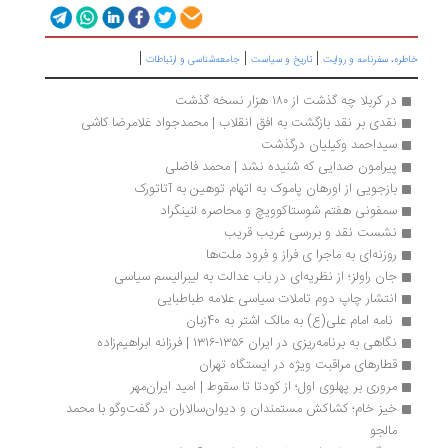
|
|
|
خاطره، سفرنامه‌ و روایت
تاریخ و سیاست
جامعه‌شناسی و ارتباطات
در کربلا چه گذشت از ۱۸۰ هزار نسخه گذشت
نقدی بر نقد بازگشت به افق انقلاب | محمدجواد غلامرضا کاشی
سیداحمد وکیلیان درگذشت
پیرامون صدایی که شنیده نشد | محمد فاضلی
بازجویی از اورهان پاموک به‌ اتهام توهین به آتاتورک
سمفونی هفتم شوستاکوویچ و محاصره لنینگراد
نشست نقد و بررسی غریب قریب
روزنه‌ای به ماجرا ی فراز و فرود ملت‌ها
جان راولز؛ از نظریه‌ای در باب عدالت به لیبرالیسم سیاسی
انتشار چاپ دوم تاملات سیاسی علامه طباطبایی
 نامه امام علی(ع) به مالک اشتر به 40زبان 
نگاهی به برنامه‌ریزی در ایران ۱۳۵۶-۱۳۱۶ | فرزانه ابراهیم‌زاده
قطارهای مراقبت‌ ویژه در ایستگاه تهران
مروری بر پهلوی اول؛ از کودتا تا سقوط | امید ایران‌مهر
خیز خام؛ کشاکش مستمندان و دیوان‌سالاران در گفت‌وگو با محمد 
مالجو