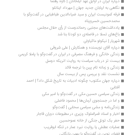
درباره ایران در اوایل عهد ایلخانان | کاوه رهنما
نگاهی به اربابان جدید جهان | مهرداد اینانلو
فرقه کمونیست ایران و سید ضیاءالدین طباطبایی در گفت‌وگو با 
محمدحسین خسروپناه
یادداشت‌های مجتبی رحماندوست از رأی حلال مجلس
باغ‌های تسلا در فاصله‌ی دو کودتا بنا شد
شهریار | نیکولو ماکیاولی 
درباره آقای نویسنده و همکارش | علی شروقی
زندگی خانگی و فرهنگ مصرفی در ایران در گفت‌وگو با پاملا کریمی
بیست تز در باب سیاست به روایت انریکه دوسل
زندگی و زمانه تام پین با ترجمه قائد
نشست نقد و بررسی پس از بیست سال
درباره جهان مکتوب؛ چگونه ادبیات به تاریخ شکل داد؟ | احمد 
آفتابی
زندگی سیاسی حسین مکی در گفت‌وگو با امیر مکی
و اما در جستجوی آرمان‌ها | محمود فاضلی
زندگی‌نامه و مشی سیاسی سحابی | گفت‌وگو
اخبار و اسناد قمرالملوک وزیری در مطبوعات دوران قاجار
حفر یک تونل جنگی از خانه عموحسین
عملیات عطش یا روایت نبرد عمار در تنگه ابوقریب
فضای نوین در گفت‌وگو با بهمن بازرگانی