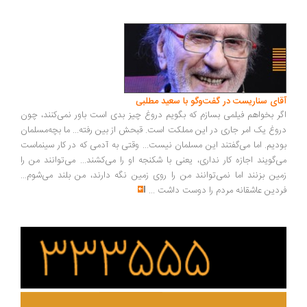
ای سناریست در گفت‌وگو با سعید مطلبی
ر بخواهم فیلمی بسازم که بگویم دروغ چیز بدی است باور نمی‌کنند، چون
وغ یک امر جاری در این مملکت است. قبحش از بین رفته... ما بچه‌مسلمان
دیم. اما می‌گفتند این مسلمان نیست... وقتی به آدمی که در کار سینماست
‌گویند اجازه کار نداری، یعنی با شکنجه او را می‌کشند... می‌توانند من را
ین بزنند اما نمی‌توانند من را روی زمین نگه دارند، من بلند می‌شوم...
دین عاشقانه مردم را دوست داشت
...