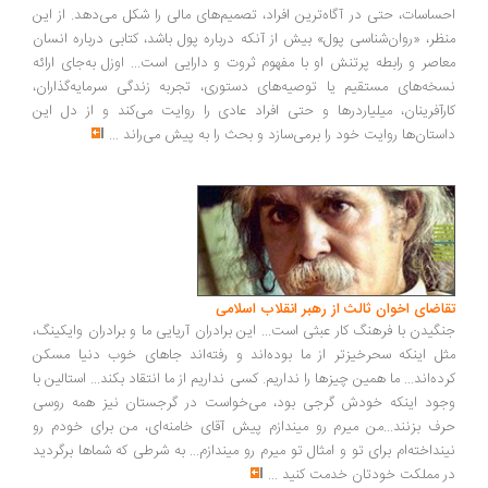
ساسات، حتی در آگاه‌ترین افراد، تصمیم‌های مالی را شکل می‌دهد. از این
ظر، «روان‌شناسی پول» بیش از آنکه درباره پول باشد، کتابی درباره انسان
اصر و رابطه پرتنش او با مفهوم ثروت و دارایی است... اوزل به‌جای ارائه
خه‌های مستقیم یا توصیه‌های دستوری، تجربه زندگی سرمایه‌گذاران،
رآفرینان، میلیاردرها و حتی افراد عادی را روایت می‌کند و از دل این
ستان‌ها روایت خود را برمی‌سازد و بحث را به پیش می‌راند
...
اضای اخوان ثالث از رهبر انقلاب اسلامی
گیدن با فرهنگ کار عبثی است... این برادران آریایی ما و برادران وایکینگ،
ل اینکه سحرخیزتر از ما بوده‌اند و رفته‌اند جاهای خوب دنیا مسکن
ده‌اند... ما همین چیزها را نداریم. کسی نداریم از ما انتقاد بکند... استالین با
ود اینکه خودش گرجی بود، می‌خواست در گرجستان نیز همه روسی
ف بزنند...من میرم رو میندازم پیش آقای خامنه‌ای، من برای خودم رو
نداخته‌ام برای تو و امثال تو میرم رو میندازم... به شرطی که شماها برگردید
 مملکت خودتان خدمت کنید
...