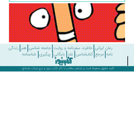
رمان ایرانی
خاطره، سفرنامه و روایت
جامعه شناسی
هنر
زندگی
نامه
مرجع
کتابشناسی
نقد
بایگانی
پیگیری
شناسنامه
کلیه حقوق محفوظ است و بازنشر مطالب با ذکر
کتاب نیوز
و درج لینک، بلامانع .