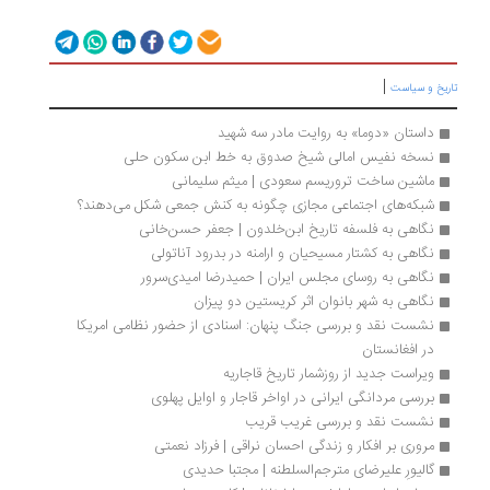
|
ریخ و سیاست
داستان «دوما» به روایت مادر سه شهید
نسخه نفیس امالی شیخ صدوق به خط ابن سکون حلی
ماشین ساخت تروریسم سعودی | میثم سلیمانی
شبکه‌های اجتماعی مجازی چگونه به کنش جمعی شکل می‌دهند؟
نگاهی به فلسفه تاریخ ابن‌خلدون | جعفر حسن‌خانی
نگاهی به کشتار مسیحیان و ارامنه در بدرود آناتولی
نگاهی به روسای مجلس ایران | حمیدرضا امیدی‌سرور
نگاهی به شهر بانوان اثر كریستین دو پیزان
نشست نقد و بررسی جنگ پنهان: اسنادی از حضور نظامی امریکا 
در افغانستان
ویراست جدید از روزشمار تاریخ قاجاریه
بررسی مردانگی ایرانی در اواخر قاجار و اوایل پهلوی
نشست نقد و بررسی غریب قریب
مروری بر افکار و زندگی احسان نراقی | فرزاد نعمتی
گالیورِ علیرضای مترجم‌السلطنه | مجتبا حدیدی