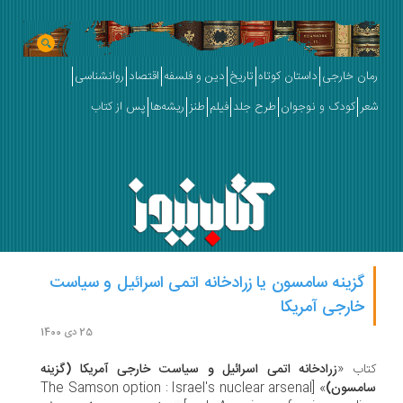
ان خارجی
داستان کوتاه
تاریخ
دین و فلسفه
اقتصاد
روانشناسی
ر
کودک و نوجوان
طرح جلد
فیلم
طنز
ریشه‌ها
پس از کتاب
گزینه سامسون یا زرادخانه اتمی اسرائیل و سیاست
خارجی آمریکا
25 دی 1400
اب «
زرادخانه اتمی اسرائیل و سیاست خارجی آمریکا (گزینه
مسون)
» [The Samson option : Israel's nuclear arsenal