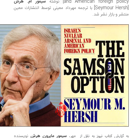
and American foreign polic
نوشته
سیمور ام. هرش
[Seymour Hersh] با ترجمه مهرداد معینی توسط انتشارات معین
تشر و بازار نشر شد.
مهر،
سیمور مایرون هرش
نویسنده
 گزارش
کتاب نیوز
به نقل از