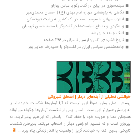
سینماسوزی در ایران در گفت‌وگو با عباس بهارلو
نگاهی به پژوهشی درباره امام مهدی (ع) | احسان محمدی‌مهر
انقلاب جهانی یا سوسیالیسم در یک کشور به روایت تروتسکی
زباله‌گردی و تقاطع سیاست‌ها در گفت‌وگو با محمد حسن کریمیان
اشک جمعه جاری شد
تاریخ فشرده‌ی آلمان؛ از سزار تا مرکل در 296 صفحه
جامعه‌شناسی سیاسی ایران در گفت‌وگو با حمیدرضا جلایی‌پور
انشی تحلیلی از آینه‌های دردار | اسحاق شیروانی
سش اصلی رمان صرفاً این نیست که آیا آرمان‌ها شکست خورده‌اند یا
.پرسش عمیق‌تر این است: انسان پس از شکست آرمان‌ها چگونه می‌تواند
چنان معنا و هویت خود را حفظ کند؟... پاسخی که ابراهیم برمی‌گزیند، نه
روزی است و نه تسلیم. او راهی دیگر را انتخاب می‌کند: پذیرفتن شکست
ریخی، بدون آنکه به خیانت، گریز از واقعیت یا انکار زندگی پناه ببرد
...