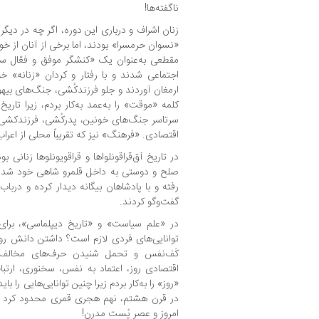
ناگفته‌ها!
زنان اشراف و درباری این دوره، اگر چه در دیگ
«نسوان حرمسرا» بودند، اما برخی از آنان از خ
مقطعی به‌عنوان یک «کنشگر موفق و فعّال س
اجتماعی شدند و با رفتار و کردان «زنانه» 
ارمغان آوردند و جلو فرزندکُشی، جنگ‌های بیهود
کلمه «موقت» را به‌عمد به‌کار بردم، زیرا تا
سرتاسر جنگ‌های خونین، پدرکُشی، فرزندکشی
اقتصادی. «فرهنگ» نیز که تقریباً محلی از اعرا
در تاریخ آق‌قراقونلواها و قراقویونلوها زنانی
صلح و دوستی به داخل قلمرو شاهی خود شدند 
رفته و با پادشاهان بیگانه دیدار کرده و دربا
گفت‌وگو کردند.
در «علم سیاست» و «تاریخ دیپلماسی»، بر
توانایی‌های فردی لازم است؟ داشتن دانش روز
کَف‌نفس و تحمل شنیدن حرف‌های مخالف،
اقتصادی روز، اعتماد به نفس، سخنوری، ارتباط
«روز» را به‌کار بردم زیرا چنین توانایی‌هایی را
در قرن هشتم، نهم هجری قمری محدود کرد نه
امروز و عصر پُست مدرن!