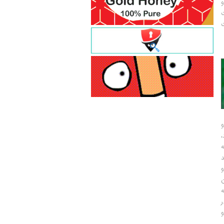
و
ت
ت
و
و
ر