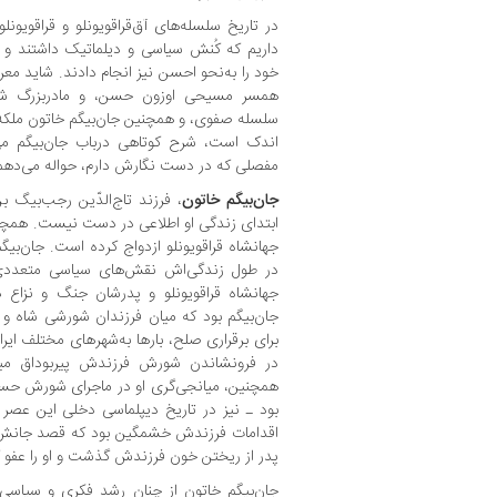
در تاریخ سلسله‌های آق‌قراقویونلو و قراقویونل
داریم که کُنش سیاسی و دیلماتیک داشتند و
خود را به‌نحو احسن نیز انجام دادند. شاید معرو
همسر مسیحی اوزون حسن، و مادربزرگ شیخ
سلسله صفوی، و همچنین جان‌بیگم خاتون ملکه 
اندک است، شرح کوتاهی درباب جان‌بیگم می‌آ
مفصلی که در دست نگارش دارم، حواله می‌دهم
جان‌بیگم خاتون
، فرزند تاج‌الدّین رجب‌بیگ ب
ابتدای زندگی او اطلاعی در دست نیست. همچنی
جهانشاه قراقویونلو ازدواج کرده است. جان‌بیگم 
در طول زندگی‌اش نقش‌های سیاسی متعددی ای
جهانشاه قراقویونلو و پدرشان جنگ و نزاع د
جان‌بیگم بود که میان فرزندان شورشی شاه و
برای برقراری صلح، بارها به‌شهرهای مختلف ایر
در فرونشاندن شورش فرزندش پیربوداق میر
همچنین، میانجی‌گری او در ماجرای شورش حسنع
بود ـ نیز در تاریخ دیپلماسی دخلی این عصر 
اقدامات فرزندش خشمگین بود که قصد جانش را 
پدر از ریختن خون فرزندش گذشت و او را عفو ک
جان‌بیگم‌ خاتون از چنان رشد فکری و سیاسی