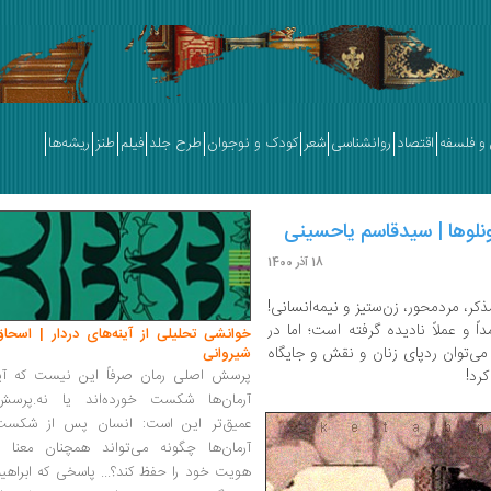
و فلسفه
اقتصاد
روانشناسی
شعر
کودک و نوجوان
طرح جلد
فیلم
طنز
ریشه‌ها
یونلوها | سیدقاسم یاحسینی
18 آذر 1400
کر، مردمحور، زن‌ستیز و نیمه‌انسانی!
داً و عملاً نادیده گرفته است؛ اما در
خوانشی تحلیلی از آینه‌های دردار | اسحاق
می‌توان ردپای زنان و نقش و جایگاه
شیروانی
کرد!
پرسش اصلی رمان صرفاً این نیست که آیا
آرمان‌ها شکست خورده‌اند یا نه.پرسش
عمیق‌تر این است: انسان پس از شکست
آرمان‌ها چگونه می‌تواند همچنان معنا و
هویت خود را حفظ کند؟... پاسخی که ابراهی