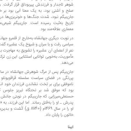
شوهر تاجدار و فرزندش پیربوداق قرار گرفت.
صلح و آشتی بود، به یک معنا آبی بود بر خش
جان‌بیگم نبود، شدت جنگ‌ها و خونریزی‌ها در 
تاریخ به‌ثبت رسیده است. جان‌بیگم شیع
معماری علاقه‌مند بود.
در نوبت دیگری جهانشاه به‌خارج از قلمرو جها
سیاسی رفت و با سران و شیوخ یک عشیره گفت‌و
نفر از اعضای آن عشیره را تشویق به مهاجرت ب
مأموریت، به‌خوبی توانایی استثنایی این زن ترک
می‌دهد.
پررنگی در فضای سیاست سلسله قراقویونلو ای
ناموفقی برای بر تخت نشاندن فرزندان خود انجام
بود که موفق شد بر تختگاه تبریز جلوس کند
حسنعلی‌میرزایی که جان‌بیگم در نوبتی جانش ر
پدرش ـ او را به‌قتل رساند. اما این فرزند، به 
او را در سال 1469م (=874 
خاتون را پایان داد.
ایبنا