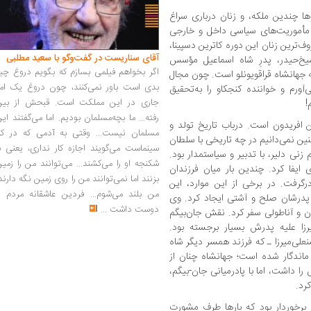
وها چندین ملکه، و زنان درباری سراغ
 مأموریت‌های سیاسی داخل و خارجی
ف‌ترین زنان این دوره کاترین دسپینا،
آقای سناریست در گفت‌وگو با سعید مطلبی
‌حیدر، پدرِ شاه اسماعیل مؤسس
اگر بخواهم فیلمی بسازم که بگویم دروغ چی
جهانشاه قراقویونلو است. چون مجال
بدی است باور نمی‌کنند، چون دروغ یک امر
ورم و خواننده کنجکاو را به‌تحقیق
جاری در این مملکت است. قبحش از بین
!
رفته... ما بچه‌مسلمان بودیم. اما می‌گفتند ای
ن افریدون است. درباب تاریخ تولد و
مسلمان نیست... وقتی به آدمی که در کار
ن نمی‌دانیم در چه تاریخی با سلطان
سینماست می‌گویند اجازه کار نداری، یعنی ب
زنی دلیر، با تدبیر و سیاستمدار بود.
شکنجه او را می‌کشند... می‌توانند من را زمی
فا کرد. چندین بار میان فرزندان
بزنند اما نمی‌توانند من را روی زمین نگه دارند
رگرفت. در برخی از این موارد، این
من بلند می‌شوم... فردین عاشقانه مردم را
 پدرشان صلح و آشتی ایجاد کرد. وی
دوست داشت
...
ان و آناطولی سفر کرد. نقش جان‌بیگم
زا علیه پدرش بسیار برجسته بود.
لی‌میرزا ـ که فرزند همسر دیگر شاه
ماندگار شده است؛ جهانشاه چنان از
داشت، اما با پادرمیانی جان-بیگم،
رد.
 برخوردار بود که بارها طرف مشورت