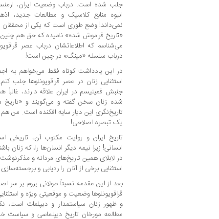
جلب شده است. درباب وضعیت ایران، ارمنستا
انبوه منابع کلاسیک و مطالعات جدید، اذها
نمی‌داند! وضع طوری است که یکی از محققان معا
«تاریخ فراموش شده» نامیده که حق هم چنین اس
می‌شناسم که اطلاعاتشان درباب عصر قراقویون
درباب سلسله «مینگ» در چین است!
در این یادداشت کوتاه فقط می‌خواهم به اجمال
استثنایی زنان در عصر قراقویونلوها جلب کنم
جنبش فمینیسم در ایران علاقه دارند، غالباً هم
شده زنان سخن گفته و می‌گویند و «تاریخ مذک
تاریخ‌نگری این دیار سایه افکنده است. من هم با
یک تبصره اصلاحی!
تاریخ ایران و روایت مکتوب آن، تاریخی است
انسانی! زیرا نیمه دیگر انسان‌ها را، که زنان باشن
در لابلای همین تاریخ‌های مردانه و مذکرنوشت،
استثنایی برخی از آنان را ردیابی و برجسته‌سازی 
بعد از این مقدمه نسبتاً طولانی بروم بر سر اص
قراقویونلوها وضعیت و موقعیتی ویژه و استثنایی
و ظهور زنان سیاستمدار و دیپلمات است، نکت
مطالعه مورخان تاریخ دیپلماسی و سیاست خارج