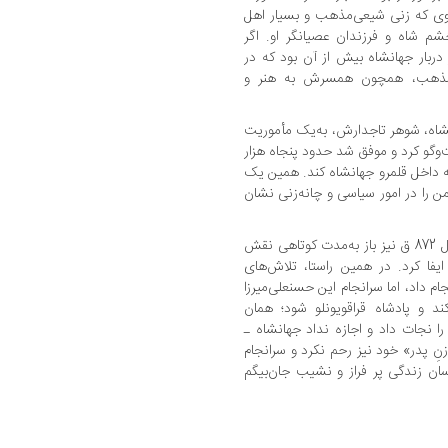
 وی که زنی شیعی‌مذهب و بسیار اهل
م شاه و فرزندان عصیانگر او. اگر
دربار جهانشاه بیش از آن بود که در
ی‌مذهب، همچون همسرش به هنر و
نشاه، شوهر تاجدارش، به‌یک مأموریت
گو کرد و موفق شد حدود پنجاه هزار
ه داخل قلمرو جهانشاه کند. همین یک
من را در امور سیاسی و چانه‌زنی نشان
جان‌بیگم پس از مرگ شوهرش جهانشاه در سال 872 ق نیز باز به‌مدت کوتاهی نقش
فا کرد. در همین راستا، تلاش‌های
 داد، اما سرانجام این حسنعلی‌میرزا
 و پادشاه قراقویونلو شود؛ همان
ا نجات داد و اجازه نداد جهانشاه ـ
«زنِ پدر» خود نیز رحم نکرد و سرانجام
ق) کُشت و بدین‌سان زندگی پر فراز و نشیب جان‌بیگم