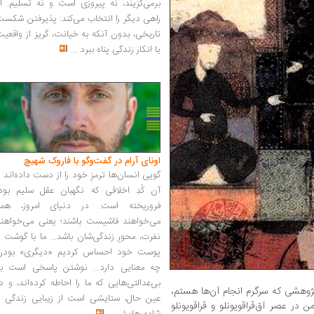
برمی‌گزیند، نه پیروزی است و نه تسلیم. ا
راهی دیگر را انتخاب می‌کند: پذیرفتن شکس
تاریخی، بدون آنکه به خیانت، گریز از واقعی
یا انکار زندگی پناه ببرد
...
اونای آرام در گفت‌وگو با فاروک شهیچ‭
گویی انسان‌ها ترمزِ خود را از دست داده‌اند 
آن کُدِ اخلاقی که نگهبان عقل سلیم بود،
فروریخته است. در دنیای امروز، همه
می‌خواهند فاشیست باشند؛ یعنی می‌خواهند
نفرت، محورِ زندگی‌شان باشد... ما با گوشت 
پوست خود احساس کردیم «دیگری» بودن
چه معنایی دارد... نوشتن پاسخی است به
بی‌عدالتی‌هایی که ما را احاطه کرده‌اند، و د
ژوهشی که سرگرم انجام آن‌ها هستم،
عین حال، ستایشی است از زیبایی زندگی و
 در عصر آق‌قراقویونلو و قراقویونلو