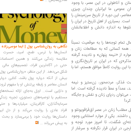
شادی‌هایش
...
ن و آناطولی در این عصر، با وجود
ن عمومی ما ایرانیان چندان چیزی
صر، این دوره از تاریخ سرزمینمان را
ت. بسیاری از اهل تاریخ در ایران را
لوها به اندازه دانش و اطلاعاتشان
 تمام توجه‌ها را به موقعیت نسبتاً
نگاهی به روان‌شناسی پول | ایما موسی‌زاده
. همه کسانی که به مطالعات زنان و
انسان‌ها با ترس، طمع، امید، حسرت و
واره از «نیمه پنهان» و نادیده گرفته
مقایسه زندگی می‌کنند و همین احساسات،
ر»ی که در ایران بر تاریخ‌نگاری و
حتی در آگاه‌ترین افراد، تصمیم‌های مالی ر
 این روایت کاملاً موافق هستم، اما با
شکل می‌دهد. از این منظر، «روان‌شناسی پول
بیش از آنکه درباره پول باشد، کتابی دربار
 مُذکر، مردمحور، زن‌ستیز و نیمه
انسان معاصر و رابطه پرتنش او با مفهوم ثرو
د، عمداً و عملاً نادیده گرفته است. اما
و دارایی است... اوزل به‌جای ارائه نسخه‌ها
 می‌توان ردپای زنان و نقش و جایگاه
مستقیم یا توصیه‌های دستوری، تجربه زندگی
کرد!
سرمایه‌گذاران، کارآفرینان، میلیاردرها و حت
ل مطلب! زنان در عصر آق‌قراقویونلو و
افراد عادی را روایت می‌کند و از دل این
 داشتند. یکی از موارد استثنایی وجود
داستان‌ها روایت خود را برمی‌سازد و بحث ر
ه‌ای شگفت، تا امروز مورد توجه و
به پیش می‌راند
...
ی در ایران قرار نگرفته و سرشار از