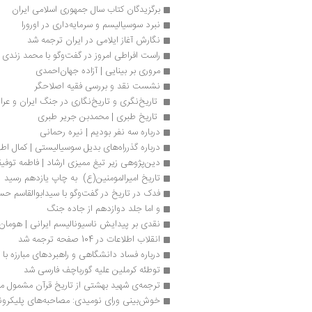
برگزیدگان کتاب سال جمهوری اسلامی ایران 
نبرد سوسیالیسم و سرمایه‌داری در اورورا
نگارش آغاز ایلامی در ایران ترجمه شد
راست افراطی امروز در گفت‌وگو با محمد زندی
مروری بر بینایی | آزاده جهان‌احمدی
نشست نقد و بررسی فقیه اصلاحگر
 تاریخ‌نگری و تاریخ‌نگاری در جنگ ایران و عراق
 تاریخ طبری | محمدبن جریر طبری
درباره سه نفر بودیم | نیره رحمانی
درباره گذرراه‌های بدیل سوسیالیستی | کمال اطه
دین‌پژوهی زیر تیغ ممیزی ارشاد | فاطمه توفی
تاریخ امیرالمومنین(ع)  به چاپ یازدهم رسید
فدک در تاریخ در گفت‌وگو با سیدابوالقاسم حس
و اما جلد دوازدهم از جاده جنگ
نقدی بر پیدایش ناسیونالیسم ایرانی | هوما
انقلاب اطلاعات در 104 صفحه ترجمه شد
درباره فساد دانشگاهی و راهبردهای مبارزه با
توطئه کرملین علیه گورباچف فارسی شد
ترجمه‌ی شهید بهشتی از تاریخ قرآن مشمول م
خوش‌بینی ورای نومیدی: مصاحبه‌های پلیکرون