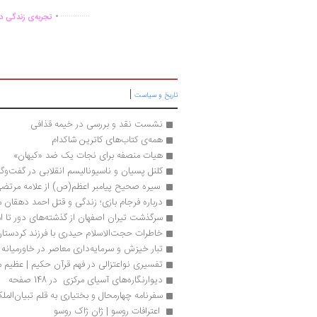
.
..............
تجربه‌ی زندگی دو
|
تاریخ و سیاست
نشست نقد و بررسی در خیمه قذافی
همه‌ی کتاب‌های کاترین شاکدام
هیات منصفه برای نجات یک ضد «کیهان»
کلنل پسیان و ناسیونالیسم انقلابی در گفت‌وگو 
 سیره صحیح پیامبر اعظم(ص) از علامه مرتضی
درباره فرجام بازی؛ زندگی و قتل احمد دهقان م
سرگذشت تیران اصفهان از گذشته‌های دور تا ام
خاطرات حجت‌الاسلام حیدری با فرزند کردستا
تبار خیزش و سرمایه‌داری معاصر در خاورمیانه
تفسیری نواعتزالی در فهم قرآن حکیم | عظیم 
دیوارنگاره‌های آسیای مرکزی  در 148 صفحه
سفرنامه چهارمحال و بختیاری به قلم تبیان‌المل
 اعترافات روسو | ژان ژاک روسو