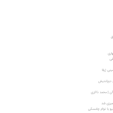
 
اری
قی
ینی ژرفا
ن دوراندیش
 آن | محمد ذاکری
میزی شد
یو با نوام چامسکی