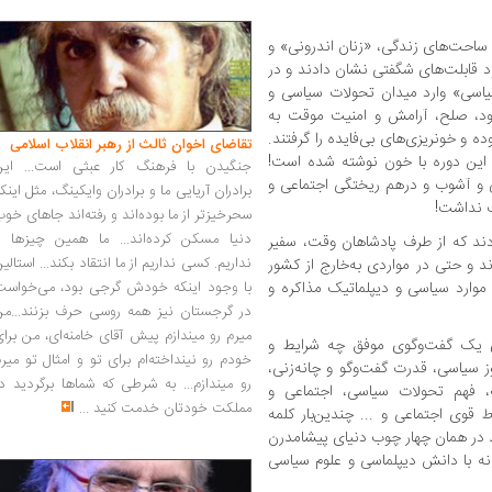
ر ساحت‌های زندگی، «زنان اندرونی» و
ود قابلت‌های شگفتی نشان دادند و در
یاسی» وارد میدان تحولات سیاسی و
خود، صلح، آرامش و امنیت موقت به
ه و خونریزی‌های بی‌فایده را گرفتند.
تقاضای اخوان ثالث از رهبر انقلاب اسلامی
ریخ این دوره با خون نوشته شده است!
جنگیدن با فرهنگ کار عبثی است... این
 و آشوب و درهم ریختگی اجتماعی و
برادران آریایی ما و برادران وایکینگ، مثل اینک
ب نداشت!
سحرخیزتر از ما بوده‌اند و رفته‌اند جاهای خو
دنیا مسکن کرده‌اند... ما همین چیزها را
 بودند که از طرف پادشاهان وقت، سفیر
نداریم. کسی نداریم از ما انتقاد بکند... استالی
و حتی در مواردی به‌خارج از کشور
ب موارد سیاسی و دیپلماتیک مذاکره و
با وجود اینکه خودش گرجی بود، می‌خواست
در گرجستان نیز همه روسی حرف بزنند...من
میرم رو میندازم پیش آقای خامنه‌ای، من برا
ای یک گفت‌وگوی موفق چه شرایط و
خودم رو نینداخته‌ام برای تو و امثال تو میر
 سیاسی، قدرت گفت‌وگو و چانه‌زنی،
رو میندازم... به شرطی که شماها برگردید د
 فهم تحولات سیاسی، اجتماعی و
مملکت خودتان خدمت کنید
...
 قوی اجتماعی و ... چندین‌بار کلمه
 باید در همان چهار چوب دنیای پیشامدرن
 با دانش دیپلماسی و علوم سیاسی