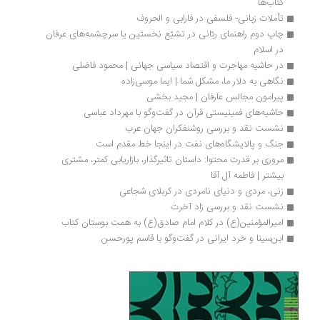
کتاب‌ها
تأملات زبانی- فلسفی در فارابی و الحروف
چاپ دوم راهنمای ربّانی در تشیّع نخستین یا سرچشمه‌های عرفان 
در اسلام
در حاشیه مهاجرت و اقتصاد سیاسی جهانی | محمود فاضلی
نگاهی به دلار ما، مشکل شما | ایما موسی‌زاده 
پیرامون مجالس عارفان | مجید بخشی
حاشیه‌های فمینیستی قرآن در گفت‌وگو با مهرداد عباسی
نشست نقد و بررسی روشنفکران جهان عرب
جنگ و پالایشگاه‌های نفت در اینجا خط مقدم است
مروری بر قدرت محتوا: داستان تاثیرگذار، بازاریابی کمتر، مشتری 
بیشتر | فاطمه آل آقا
زنی، مردی و دنیای نامردی در کربلای شجاعی
نشست نقد و بررسی زاد آخرت
امیرالمؤمنین(ع) در کلام امام صادق(ع) به همت بوستان کتاب
ابن‌سینا و خرد ایرانی در گفت‌وگو با قاسم پورحسن