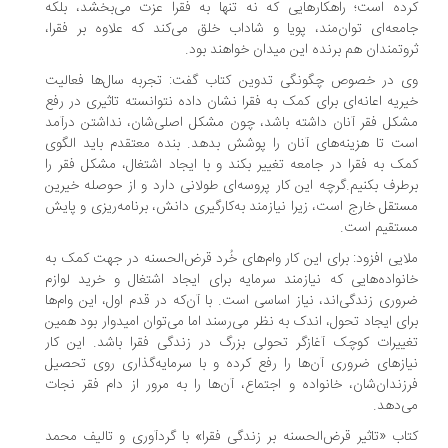
ده است؛ راهکارهایی که نه تنها به فقرا عزت می‌بخشد، بلکه
معه‌ای توان‌مند، پویا و شاداب خلق می‌کند که علاوه بر فقرا،
وتمندان هم برنده این میدان خواهند بود.
 در خصوص چگونگی تدوین کتاب گفت: تجربه سال‌ها فعالیت
ریه اعانه‌ای برای کمک به فقرا نشان داده نتوانسته تاثیری در رفع
کل فقر آنان داشته باشد، چون مشکل اصلی‌شان، نداشتن درآمد
ت تا هزینه‌های آنان را پوشش بدهد. بنده معتقدم باید الگوی
ک به فقرا در جامعه تغییر بکند و با ایجاد اشتغال، مشکل فقر را
طرف بکنیم.گرچه این کار پروسه‌ای طولانی دارد و از حوصله خیرین
تقل خارج است، زیرا نیازمند به‌کارگیری دانش، برنامه‌ریزی و پایش
تقیم است.
ایی افزود: برای این کار وام‌های خُرد قرض‌الحسنه در جهت کمک به
نواده‌هایی که نیازمند سرمایه برای ایجاد اشتغال و خرید لوازم
وری زندگی‌اند، نیاز اساسی است. با آن‌که در قدم اول، این وام‌ها
ای ایجاد تحول، اندک به نظر می‌رسند اما می‌توان امیدوار بود همین
ییرات کوچک آغازگر تحولی بزرگ در زندگی فقرا باشد. این کار
ازهای ضروری آن‌ها را رفع کرده و با سرمایه‌گذاری روی تحصیل
زندان‌شان، خانواده و اجتماع، آن‌ها را به مرور از دام فقر نجات
‌دهد.
اب «تاثیر قرض‌الحسنه بر زندگی فقرا» با گردآوری و تالیف محمد