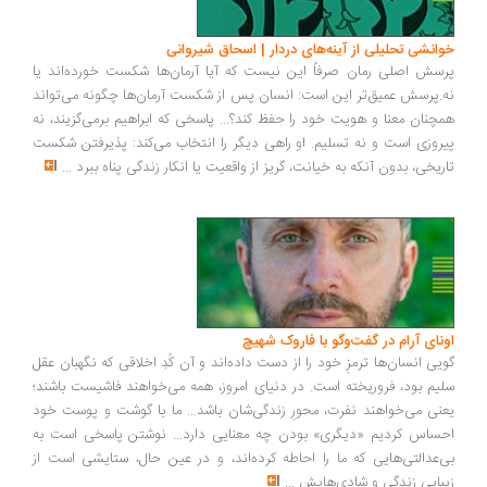
انشی تحلیلی از آینه‌های دردار | اسحاق شیروانی
سش اصلی رمان صرفاً این نیست که آیا آرمان‌ها شکست خورده‌اند یا
.پرسش عمیق‌تر این است: انسان پس از شکست آرمان‌ها چگونه می‌تواند
چنان معنا و هویت خود را حفظ کند؟... پاسخی که ابراهیم برمی‌گزیند، نه
روزی است و نه تسلیم. او راهی دیگر را انتخاب می‌کند: پذیرفتن شکست
ریخی، بدون آنکه به خیانت، گریز از واقعیت یا انکار زندگی پناه ببرد
...
ونای آرام در گفت‌وگو با فاروک شهیچ
یی انسان‌ها ترمزِ خود را از دست داده‌اند و آن کُدِ اخلاقی که نگهبان عقل
یم بود، فروریخته است. در دنیای امروز، همه می‌خواهند فاشیست باشند؛
نی می‌خواهند نفرت، محورِ زندگی‌شان باشد... ما با گوشت و پوست خود
ساس کردیم «دیگری» بودن چه معنایی دارد... نوشتن پاسخی است به
‌عدالتی‌هایی که ما را احاطه کرده‌اند، و در عین حال، ستایشی است از
بایی زندگی و شادی‌هایش
...