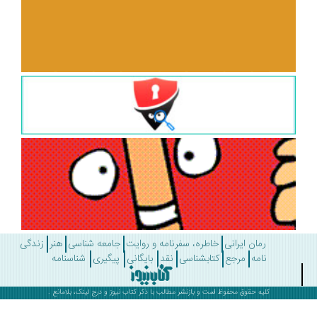
رمان ایرانی
خاطره، سفرنامه و روایت
جامعه شناسی
هنر
زندگی
نامه
مرجع
کتابشناسی
نقد
بایگانی
پیگیری
شناسنامه
کلیه حقوق محفوظ است و بازنشر مطالب با ذکر
کتاب نیوز
و درج لینک، بلامانع .