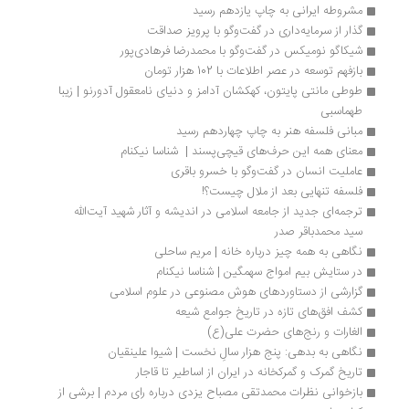
مشروطه ایرانی به چاپ یازدهم رسید
گذار از سرمایه‌داری در گفت‌وگو با پرویز صداقت
شیکاگو نومیکس در گفت‌وگو با محمدرضا فرهادی‌پور
بازفهم توسعه در عصر اطلاعات با 102 هزار تومان
طوطی مانتی پایتون، کهکشان آدامز و دنیای نامعقول آدورنو | زیبا 
طهماسبی
مبانی فلسفه هنر به چاپ چهاردهم رسید
معنای همه این حرف‌های قیچی‌پسند |  شناسا نیکنام
عاملیت انسان در گفت‌وگو با خسرو باقری
فلسفه تنهایی بعد از ملال چیست؟!
ترجمه‌ای جدید از جامعه اسلامی در اندیشه و آثار شهید آیت‌الله 
سید محمدباقر صدر
نگاهی به همه چیز درباره خانه | مریم ساحلی
در ستایش بیم امواج سهمگین | شناسا نیکنام
گزارشی از دستاوردهای هوش مصنوعی در علوم اسلامی
کشف افق‌های تازه در تاریخ جوامع شیعه
الغارات و رنج‌های حضرت علی(ع)
نگاهی به بدهی: پنج هزار سالِ نخست | شیوا علینقیان
تاریخ گمرک و گمرکخانه در ایران از اساطیر تا قاجار
بازخوانی نظرات محمدتقی مصباح یزدی درباره رای مردم | برشی از 