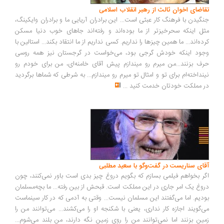
اضای اخوان ثالث از رهبر انقلاب اسلامی
گیدن با فرهنگ کار عبثی است... این برادران آریایی ما و برادران وایکینگ،
ل اینکه سحرخیزتر از ما بوده‌اند و رفته‌اند جاهای خوب دنیا مسکن
ده‌اند... ما همین چیزها را نداریم. کسی نداریم از ما انتقاد بکند... استالین با
ود اینکه خودش گرجی بود، می‌خواست در گرجستان نیز همه روسی
ف بزنند...من میرم رو میندازم پیش آقای خامنه‌ای، من برای خودم رو
نداخته‌ام برای تو و امثال تو میرم رو میندازم... به شرطی که شماها برگردید
 مملکت خودتان خدمت کنید
...
ای سناریست در گفت‌وگو با سعید مطلبی
ر بخواهم فیلمی بسازم که بگویم دروغ چیز بدی است باور نمی‌کنند، چون
وغ یک امر جاری در این مملکت است. قبحش از بین رفته... ما بچه‌مسلمان
دیم. اما می‌گفتند این مسلمان نیست... وقتی به آدمی که در کار سینماست
‌گویند اجازه کار نداری، یعنی با شکنجه او را می‌کشند... می‌توانند من را
ین بزنند اما نمی‌توانند من را روی زمین نگه دارند، من بلند می‌شوم...