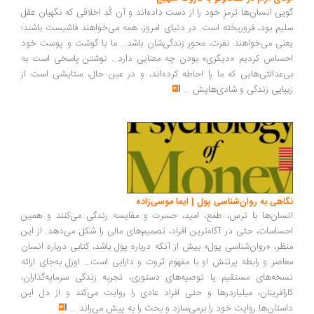
یی انسان‌ها ترمزِ خود را از دست داده‌اند و آن کُدِ اخلاقی که نگهبان عقل
یم بود، فروریخته است. در دنیای امروز، همه می‌خواهند فاشیست باشند؛
نی می‌خواهند نفرت، محورِ زندگی‌شان باشد... ما با گوشت و پوست خود
ساس کردیم «دیگری» بودن چه معنایی دارد... نوشتن پاسخی است به
‌عدالتی‌هایی که ما را احاطه کرده‌اند، و در عین حال، ستایشی است از
بایی زندگی و شادی‌هایش
...
اهی به روان‌شناسی پول | ایما موسی‌زاده
سان‌ها با ترس، طمع، امید، حسرت و مقایسه زندگی می‌کنند و همین
ساسات، حتی در آگاه‌ترین افراد، تصمیم‌های مالی را شکل می‌دهد. از این
ظر، «روان‌شناسی پول» بیش از آنکه درباره پول باشد، کتابی درباره انسان
اصر و رابطه پرتنش او با مفهوم ثروت و دارایی است... اوزل به‌جای ارائه
خه‌های مستقیم یا توصیه‌های دستوری، تجربه زندگی سرمایه‌گذاران،
رآفرینان، میلیاردرها و حتی افراد عادی را روایت می‌کند و از دل این
ستان‌ها روایت خود را برمی‌سازد و بحث را به پیش می‌راند
...