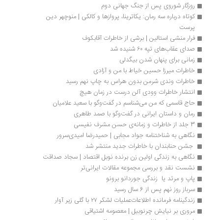
روزگار شوروی پس از جنگ جهانی دوم
کوتاه درباره سه رمان: یکاترینا، پروازها و کالکی | منوچهر دین 
پرست
فرار منشی استالین | برشی از خاطرات آقابکوف
صدای عقاب‌های تپه ۶۰ شنیده شد
زمانی برای پنهان شدن بیگدلی 
خاطرات میرزا حسین خیاط با من و آزادی
خاطرات وندی شرمن بدون هراس به چاپ نهم رسید
انتشار خاطرات وودی آلن درست در زمان هیچ
حاج قاسمی که من می‌شناسم در گفت‌وگو با سعید علامیان
رمان و داستان ایرانی در گفت‌وگو با صمد طاهری
3 جلد از خاطرات و زمانه‌ی حسن مشرف نفیسی
نگاهی به شناختنامه جواد مجابی | حمیدرضا امیدی‌سرور
 جشن حنابندان با خاطرات جدید منتشر شد 
نگاهی به زندگی اولین زن برنده نوبل اقتصاد | سجاد صداقت
نشست نقد و بررسی مجموعه مقالات ایرانی‌تر
پاپ و مرتد یا  زندگی جوردانو برونو 
سرباز روز نهم پس از 6 سال رسید
زندگینامه فرمانده اطلاعات‌عملیات لشکر ۲۷ با گلی زیر آوار
مروری بر نیایش چرنوبیل | معصومه اشتیاقی