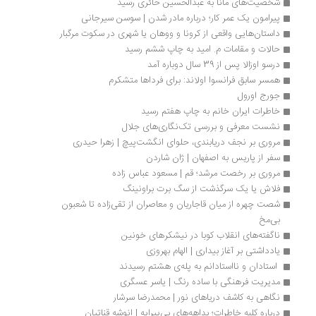
شخصیت‌های مانا به عبدالحسین حائری رسید
پیرامون یک عمر کار؛ درباره مادر شدن | سوسن سیرجانی
داستان‌هایی واقعی از کرونا و ووهان یا شهری در سکوت مرگبار
حالات و مقامات م. امید به چاپ ششم رسید
درسو اوزالا پس از 39 سال دوباره آمد
همسر سابق فرانسوا اولاند: برای فرداها متشکرم
جورج اورول 
خاطرات ایران خانم به چاپ هفتم رسید
نشست معرفی و بررسی تک‌نگاری‌های جلال
مروری بر نجف دریابندی، حلوای انگشت‌پیچ | زهرا حیدری
سفر از پاریس به اصفهان | ژان شاردن
مروری بر رخصت مرشد؛ قم | مسعود عباس زاده
فلاش یا یک سرگذشت از سگ برت براونینگ
شصت چهره از میان قاجاریان و معاصران از تقی‌زاده تا شعبون 
بی‌مخ
ناگفته‌های انقلاب کوبا در نیشکرهای خونین
یادداشتی بر آغاز بیداری | الهام بهروزی
 استادان و نااستادانم به پله‌‌ی هشتم رسیدند
مدیریت فرهنگی با ساده رنگ | یاسر عسگری
نگاهی به کاشف دریاهای نور | محمدرضا سرشار
درباره کلبه خاطرات؛ بداهه‌های بی‌پیرایه | انوشه قناتیان