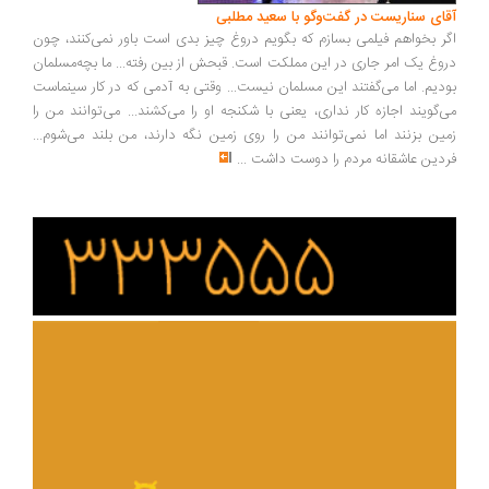
ای سناریست در گفت‌وگو با سعید مطلبی
ر بخواهم فیلمی بسازم که بگویم دروغ چیز بدی است باور نمی‌کنند، چون
وغ یک امر جاری در این مملکت است. قبحش از بین رفته... ما بچه‌مسلمان
دیم. اما می‌گفتند این مسلمان نیست... وقتی به آدمی که در کار سینماست
‌گویند اجازه کار نداری، یعنی با شکنجه او را می‌کشند... می‌توانند من را
ین بزنند اما نمی‌توانند من را روی زمین نگه دارند، من بلند می‌شوم...
دین عاشقانه مردم را دوست داشت
...