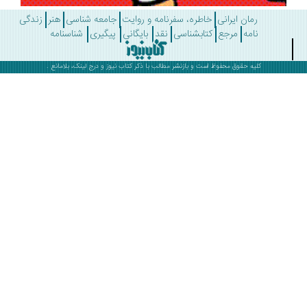
رمان ایرانی
خاطره، سفرنامه و روایت
جامعه شناسی
هنر
زندگی
نامه
مرجع
کتابشناسی
نقد
بایگانی
پیگیری
شناسنامه
کلیه حقوق محفوظ است و بازنشر مطالب با ذکر
کتاب نیوز
و درج لینک، بلامانع .