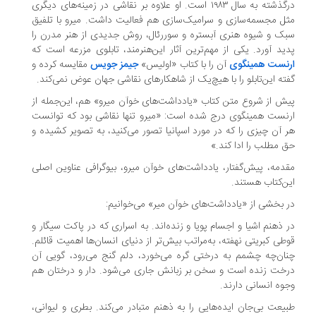
درگذشته به سال ۱۹۸۳ است. او علاوه بر نقاشی در زمینه‌های دیگری
ل مجسمه‌سازی و سرامیک‌سازی هم فعالیت داشت. میرو با تلفیق
ک و شیوه هنری آبستره و سوررئال، روش جدیدی از هنر مدرن را
ید آورد. یکی از مهم‌ترین آثار این‌هنرمند، تابلوی مزرعه است که
نست همینگوی
آن را با کتاب «اولیس»
جیمز جویس
مقایسه کرده و
ته این‌تابلو را با هیچ‌یک از شاهکارهای نقاشی جهان عوض نمی‌کند.
ش از شروع متن کتاب «یادداشت‌های خوآن میرو» هم، این‌جمله از
نست همینگوی درج شده است: «میرو تنها نقاشی بود که توانست
 آن چیزی را که در مورد اسپانیا تصور می‌کنید، به تصویر کشیده و
 مطلب را ادا کند.»
دمه، پیش‌گفتار، یادداشت‌های خوآن میرو، بیوگرافی عناوین اصلی
ن‌کتاب هستند.
 بخشی از «یادداشت‌های خوآن میر» می‌خوانیم:
 ذهنم اشیا و اجسام پویا و زنده‌اند. به‌ اسراری که در پاکت سیگار و
طی کبریتی نهفته، به‌مراتب بیش‌تر از دنیای انسان‌ها اهمیت قائلم.
ان‌چه چشمم به درختی گره می‌خورد، دلم گنج می‌رود، گویی آن
خت زنده است و سخن بر زبانش جاری می‌شود. دار و درختان هم
وه انسانی دارند.
یعت بی‌جان ایده‌هایی را به ذهنم متبادر می‌کند. بطری و لیوانی،