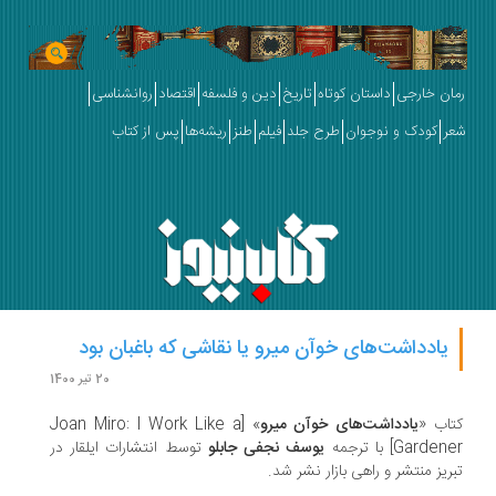
ان خارجی
داستان کوتاه
تاریخ
دین و فلسفه
اقتصاد
روانشناسی
ر
کودک و نوجوان
طرح جلد
فیلم
طنز
ریشه‌ها
پس از کتاب
یادداشت‌های خوآن میرو یا نقاشی که باغبان بود
20 تیر 1400
اب «
یادداشت‌های خوآن میرو
» [Joan Miro: I Work Like a
Garde] با ترجمه
یوسف نجفی جابلو
توسط انتشارات ایلقار در
ریز منتشر و راهی بازار نشر شد.