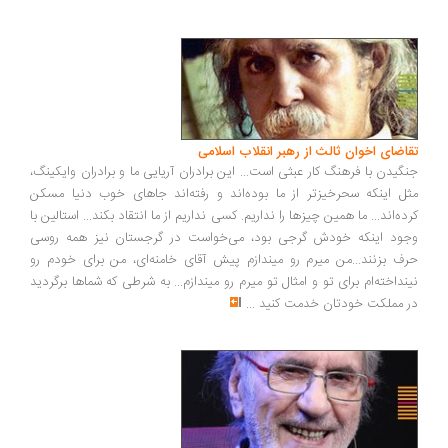
اضای اخوان ثالث از رهبر انقلاب اسلامی
گیدن با فرهنگ کار عبثی است... این برادران آریایی ما و برادران وایکینگ،
ل اینکه سحرخیزتر از ما بوده‌اند و رفته‌اند جاهای خوب دنیا مسکن
ده‌اند... ما همین چیزها را نداریم. کسی نداریم از ما انتقاد بکند... استالین با
ود اینکه خودش گرجی بود، می‌خواست در گرجستان نیز همه روسی
ف بزنند...من میرم رو میندازم پیش آقای خامنه‌ای، من برای خودم رو
نداخته‌ام برای تو و امثال تو میرم رو میندازم... به شرطی که شماها برگردید
 مملکت خودتان خدمت کنید
...