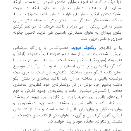
ها درک می‌کنند نه آنچه بیماران آماده‌ی شنیدن آن هستند. اینکه
یاری از جنبه‌های درمان تحلیلی به جای آنکه در جهت
ارکت‌دادن ایگوی بیمار طی فرایند درمان باشد، متمرکز بر حفظ
یگاه مشاهده‌گر تحلیلگر است. دکتر بوش به مخاطبانش چرایی
ییر در این رویکرد را می‌آموزد و تأکید می‌کند که در نظر گرفتن
گوی بیماران به عنوان همکارانی راستین طی فرایند تحلیل چگونه
وری و نقش‌آفرین است.
ا بر نظریه‌ی
زیگموند فروید
، عصب‌شناس و روان‌کاو سرشناس
ریشی، شخصیت انسان از سه عنصر «نهاد» (اید)، «خود» (ایگو) و
راخود» (سوپرایگو) تشکیل شده ‌است. این سه عنصر در تعامل با
دیگر، رفتارهای پیچیده‌ی انسانی را به وجود می‌آورند. موضوع
لی کتاب «ایگو محور مداخلات تکنیکی» این است که برای درک
قعیت بالینی و مداخله در آن باید تأکید بیشتری بر نقش ایگو
شته باشیم. فرد بوش در کار روشنگرانه‌ی خود نظریه‌ی ساختاری
اصر را گسترش بیشتری داده و روش‌های جدید نگرش و فهم
ربردهای بالینی این نظریه را برای روانکاوی بالینی بهبود می‌بخشد.
ن کتاب که با قلم شیوایی نوشته شده، برای دانشجویان و
ان‌درمانگران و روان‌کاوان قابل استفاده است و بعد از کتاب‌های
یکل، گلاور، گرینسون و گِری به عنوان یکی از کتاب‌های کلاسیک در
نیک روانکاوانه، جایگاه خود را پیدا خواهد کرد.
یگرد نظارت روند از نزدیک دکتر بوش در تحلیل ایگو که آن را در