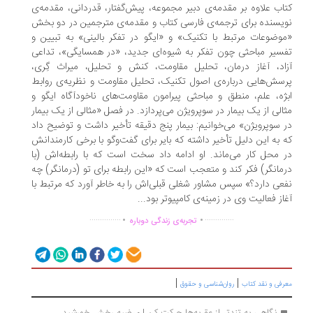
اب علاوه بر مقدمه‌ی دبیر مجموعه، پیش‌گفتار، قدردانی، مقدمه‌ی
یسنده برای ترجمه‌ی فارسی کتاب و مقدمه‌ی مترجمین در دو بخش
وضوعات مرتبط با تکنیک» و «ایگو در تفکر بالینی» به تبیین و
سیر مباحثی چون تفکر به شیوه‌ای جدید، «در همسایگی»، تداعی
اد، آغاز درمان، تحلیل مقاومت، کنش و تحلیل، میراث گِری،
سش‌هایی درباره‌ی اصول تکنیک، تحلیل مقاومت و نظریه‌ی روابط
ژه، علم، منطق و مباحثی پیرامون مقاومت‌های ناخودآگاه ایگو و
الی از یک بیمار در سوپرویژن می‌پردازد. در فصل «مثالی از یک بیمار
 سوپرویژن» می‌خوانیم: بیمار پنج دقیقه تأخیر داشت و توضیح داد
 به این دلیل تأخیر داشته که بایر برای گفت‌وگو با برخی کارمندانش
 محل کار می‌ماند. او ادامه داد سخت است که با رابطه‌اش (با
مانگر) فکر کند و متعجب است که «این رابطه برای تو (درمانگر) چه
عی دارد؟» سپس مشاور شغلی قبلی‌اش را به خاطر آورد که مرتبط با
از فعالیت وی در زمینه‌ی کامپیوتر بود...
.
.
...............
..............
تجربه‌ی زندگی دوباره
|
|
رفی و نقد کتاب
روان‌شناسی و حقوق