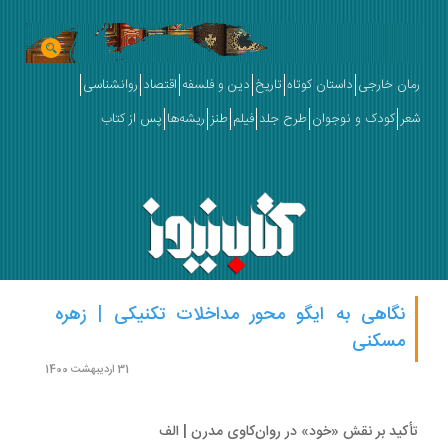
ان خارجی
داستان کوتاه
تاریخ
دین و فلسفه
اقتصاد
روانشناسی
ر
کودک و نوجوان
طرح جلد
فیلم
طنز
ریشه‌ها
پس از کتاب
نگاهی به ایگو محور مداخلات تکنیکی | زهره
مسکنی
31 اردیبهشت 1400
کید بر نقش «خود» در روان‌کاوی مدرن | الف