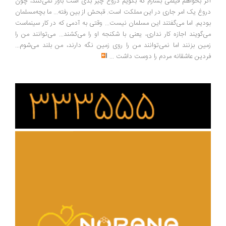
ر بخواهم فیلمی بسازم که بگویم دروغ چیز بدی است باور نمی‌کنند، چون
وغ یک امر جاری در این مملکت است. قبحش از بین رفته... ما بچه‌مسلمان
دیم. اما می‌گفتند این مسلمان نیست... وقتی به آدمی که در کار سینماست
‌گویند اجازه کار نداری، یعنی با شکنجه او را می‌کشند... می‌توانند من را
ین بزنند اما نمی‌توانند من را روی زمین نگه دارند، من بلند می‌شوم...
دین عاشقانه مردم را دوست داشت
...