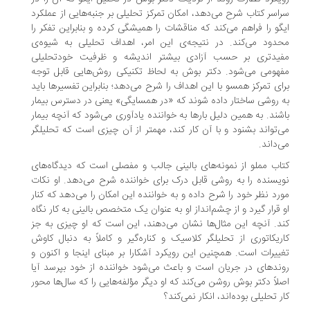
اسر کتاب شرح می‌دهد، امکان تمرکز تحلیلی بر جنبه‌هایی از عملکرد
گو را فراهم می‌کند که مناقشات را همیشگی کرده و بنابراین تفکر را
دود می‌کند. در نتیجه‌ی این امر، اهداف تحلیلی به شیوه‌ی
یدتری بر حسب آزادی بیشتر اندیشه و ظرفیت خودتحلیلی
هومی می‌شود. دکتر بوش به لحاظ تکنیکی روش‌هایی قابل توجه
ای تمرکز همسو با این اهداف را شرح می‌دهد؛ بنابراین تفسیرها باید
 روشی ساختار داده شوند که «در همسایگی» یعنی در دسترس بیمار
شند. به همین دلیل بارها به خواننده یادآوری می‌شود که آنچه بیمار
‌تواند بشنود و با آن کار کند، مهمتر از آن چیزی است که تحلیلگر
‌داند.
اب مملو از نمونه‌های بالینی جالب و مفصلی است که دیدگاه‌های
یسنده را به روشی قابل درک برای خواننده شرح می‌دهد. او نکات
رد نظر خود را شرح داده و به خواننده این امکان را می‌دهد که کنار
 قرار گیرد و از چشم‌انداز او به عنوان یک متخصص بالینی به کار نگاه
د. آنچه این مثال‌ها نشان می‌دهند، این است که او چیزی به جز
ریکاتوری از تحلیلگر کلاسیک و کناره‌گیر و کاملاً به دنبال کاوش
ییرات است. همچنین این رویکرد آشکارا بر مبنای اینجا و اکنون و
ندهای در جریان است و باعث می‌شود خواننده از خود بپرسد آیا
لاً دکتر بوش روشن می‌کند که او دیگر مؤلفه‌هایی را که سال‌ها محور
ر تحلیلی بوده‌اند، انکار نمی‌کند؟