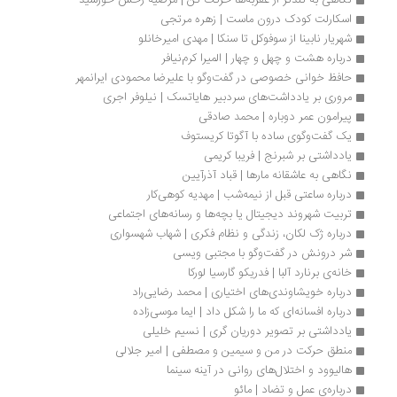
نگاهی به تندتر از عقربه‌ها حرکت کن | مرضیه رخش خورشید
اسکارلت کودک درون ماست | زهره مرتجی
شهریار نابینا از سوفوکل تا سنکا | مهدی امیرخانلو
درباره هشت و چهل و چهار | المیرا کرم‌نیافر
حافظ خوانی خصوصی در گفت‌وگو با علیرضا محمودی ایرانمهر
مروری بر یادداشت‌های سردبیر هایاتسک | نیلوفر اجری
پیرامون عمر دوباره | محمد صادقی
یک گفت‌وگوی ساده با آگوتا کریستوف
یادداشتی بر شبرنج | فریبا کریمی
نگاهی به عاشقانه مارها | قباد آذرآیین
درباره ساعتی قبل از نیمه‌شب | مهدیه کوهی‌کار
تربیت شهروند دیجیتال یا بچه‌ها و رسانه‌های اجتماعی
درباره ژک لکان، زندگی و نظام فکری | شهاب شهسواری
شر درونش در گفت‌وگو با مجتبی ویسی
خانه‌ی برنارد آلبا | فدریکو گارسیا لورکا‌
درباره خویشاوندی‌های اختیاری | محمد رضایی‌راد
درباره افسانه‌ای که ما را شکل داد | ایما موسی‌زاده 
یادداشتی بر تصویر دوریان گری | نسیم خلیلی
منطق حرکت در من و سیمین و مصطفی | امیر جلالی
هالیوود و اختلال‌های روانی در آینه سینما
درباره‌ی عمل و تضاد | مائو