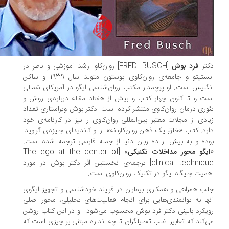
تر
فرد بوش
[FRED. BUSCH] روان‌کاو ارشد آموزشی و ناظر در
انستیتو و جامعه‌ی روان‌کاوی بوستون متولد سال 1939 و ساکن
گلیس است. او پرچمدار مکتب روان‌شناسی ایگو در آمریکای شمالی
ت و تا کنون چهار کتاب و بیش از هفتاد مقاله درباره‌ی روش و
وری درمان روان‌کاوی منتشر کرده است. دکتر بوش ویراستاری تعداد
ادی از مجلات معتبر بین‌المللی روان‌کاوی را نیز در کارنامه‌ی خود
رد. کتاب «خلق یک ذهن روان‌کاوانه» از او کاندیدای جایزه‌ی گراویدا
ده و به بیش از ده زبان دنیا از جمله فارسی ترجمه شده است.
یگو محور مداخلات تکنیکی
» [The ego at the center of
clinical technique] ترجمه‌ی نخستین اثر دکتر بوش در مورد
میت جایگاه ایگو در تکنیک روان‌کاوی است.
ب همراهی و همکاری بیماران در فرایند خودشناسی و تجهیز ایگوی
ها به توانمندی‌هایی برای انجام فعالیت‌های تحلیلی، محور اصلی
یکرد بالینی دکتر فرد بوش محسوب می‌شود. او در این کتاب روشن
‌کند که تعابیر اغلب تحلیلگران تا چه اندازه مبتنی بر چیزی است که