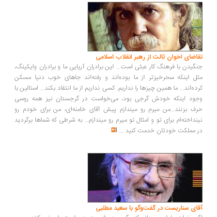
اضای اخوان ثالث از رهبر انقلاب اسلامی
گیدن با فرهنگ کار عبثی است... این برادران آریایی ما و برادران وایکینگ،
ل اینکه سحرخیزتر از ما بوده‌اند و رفته‌اند جاهای خوب دنیا مسکن
ده‌اند... ما همین چیزها را نداریم. کسی نداریم از ما انتقاد بکند... استالین با
ود اینکه خودش گرجی بود، می‌خواست در گرجستان نیز همه روسی
ف بزنند...من میرم رو میندازم پیش آقای خامنه‌ای، من برای خودم رو
نداخته‌ام برای تو و امثال تو میرم رو میندازم... به شرطی که شماها برگردید
 مملکت خودتان خدمت کنید
...
ای سناریست در گفت‌وگو با سعید مطلبی