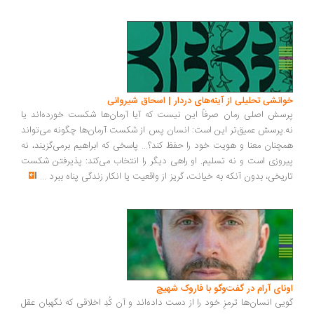
انشی تحلیلی از آینه‌های دردار | اسحاق شیروانی
سش اصلی رمان صرفاً این نیست که آیا آرمان‌ها شکست خورده‌اند یا
.پرسش عمیق‌تر این است: انسان پس از شکست آرمان‌ها چگونه می‌تواند
چنان معنا و هویت خود را حفظ کند؟... پاسخی که ابراهیم برمی‌گزیند، نه
روزی است و نه تسلیم. او راهی دیگر را انتخاب می‌کند: پذیرفتن شکست
ریخی، بدون آنکه به خیانت، گریز از واقعیت یا انکار زندگی پناه ببرد
...
ونای آرام در گفت‌وگو با فاروک شهیچ
یی انسان‌ها ترمزِ خود را از دست داده‌اند و آن کُدِ اخلاقی که نگهبان عقل