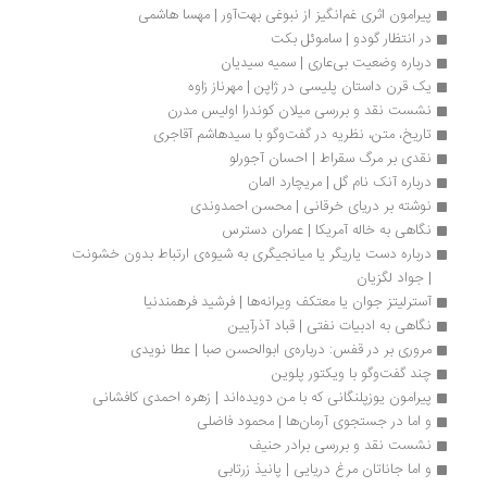
پیرامون اثری غم‌انگیز از نبوغی بهت‌آور | مهسا هاشمی
در انتظار گودو | ساموئل بکت
درباره وضعیت بی‌عاری | سمیه سیدیان
یک قرن داستان پلیسی در ژاپن | مهرناز زاوه
نشست نقد و بررسی میلان کوندرا اولیس مدرن
تاریخ، متن، نظریه در گفت‌وگو با سیدهاشم آقاجری
نقدی بر مرگ سقراط | احسان آجورلو
درباره آنک نام گل | مریچارد المان
نوشته بر دریای خرقانی | محسن احمدوندی
نگاهی به خاله آمریکا | عمران دسترس
درباره دست یاریگر یا میانجیگری به شیوه‌ی ارتباط بدون خشونت 
| جواد لگزیان
آسترلیتز جوان یا معتکف ویرانه‌ها | فرشید فرهمندنیا
نگاهی به ادبیات نفتی | قباد آذرآیین
مروری بر در قفس: درباره‌ی ابوالحسن صبا | عطا نویدی
چند گفت‌وگو با ویکتور پلوین
پیرامون یوزپلنگانی که با من دویده‌اند | زهره احمدی کافشانی
و اما در جستجوی آرمان‌ها | محمود فاضلی
نشست نقد و بررسی برادر حنیف
و اما جاناتان مرغ دریایی | پانیذ زرتابی