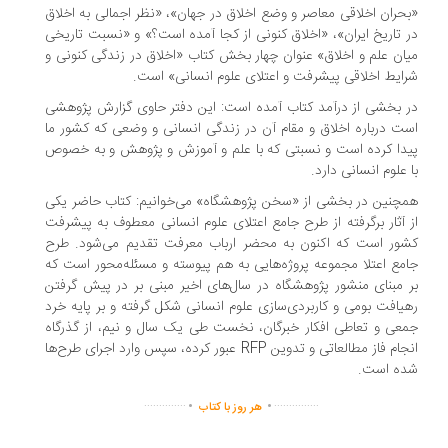
حران اخلاقی معاصر و وضع اخلاق در جهان»، «نظر اجمالی به اخلاق
 تاریخ ایران»، «اخلاق کنونی از کجا آمده است؟» و «نسبت تاریخی
ان علم و اخلاق» عنوان چهار بخش کتاب «اخلاق در زندگی کنونی و
ایط اخلاقی پیشرفت و اعتلای علوم انسانی» است.
 بخشی از درآمد کتاب آمده است: این دفتر حاوی گزارش پژوهشی
ت درباره اخلاق و مقام آن در زندگی انسانی و وضعی که کشور ما
دا کرده است و نسبتی که با علم و آموزش و پژوهش و به خصوص
 علوم انسانی دارد.
چنین در بخشی از «سخن پژوهشگاه» می‌خوانیم: کتاب حاضر یکی
 آثار برگرفته از طرح جامع اعتلای علوم انسانی معطوف به پیشرفت
ور است که اکنون به محضر ارباب معرفت تقدیم می‌شود. طرح
مع اعتلا مجموعه پروژه‌هایی به هم پیوسته و مسئله‌محور است که
 مبنای منشور پژوهشگاه در سال‌های اخیر مبنی بر در پیش گرفتن
یافت بومی و کاربردی‌سازی علوم انسانی شکل گرفته و بر پایه خرد
عی و تعاطی افکار خبرگان، نخست طی یک سال و نیم، از گذرگاه
انجام فاز مطالعاتی و تدوین RFP عبور کرده، سپس وارد اجرای طرح‌ها
ه است.
.
.
..............
...............
هر روز با کتاب