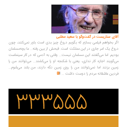
ای سناریست در گفت‌وگو با سعید مطلبی
ر بخواهم فیلمی بسازم که بگویم دروغ چیز بدی است باور نمی‌کنند، چون
وغ یک امر جاری در این مملکت است. قبحش از بین رفته... ما بچه‌مسلمان
دیم. اما می‌گفتند این مسلمان نیست... وقتی به آدمی که در کار سینماست
‌گویند اجازه کار نداری، یعنی با شکنجه او را می‌کشند... می‌توانند من را
ین بزنند اما نمی‌توانند من را روی زمین نگه دارند، من بلند می‌شوم...
دین عاشقانه مردم را دوست داشت
...