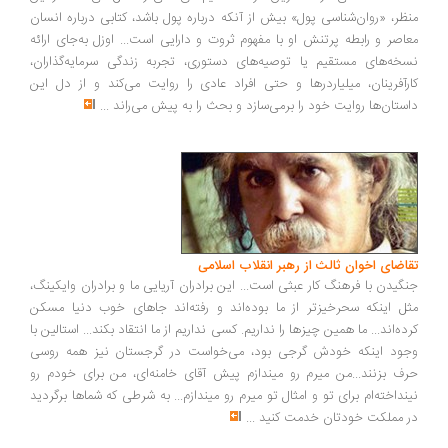
ظر، «روان‌شناسی پول» بیش از آنکه درباره پول باشد، کتابی درباره انسان
اصر و رابطه پرتنش او با مفهوم ثروت و دارایی است... اوزل به‌جای ارائه
خه‌های مستقیم یا توصیه‌های دستوری، تجربه زندگی سرمایه‌گذاران،
رآفرینان، میلیاردرها و حتی افراد عادی را روایت می‌کند و از دل این
ستان‌ها روایت خود را برمی‌سازد و بحث را به پیش می‌راند
...
اضای اخوان ثالث از رهبر انقلاب اسلامی
گیدن با فرهنگ کار عبثی است... این برادران آریایی ما و برادران وایکینگ،
ل اینکه سحرخیزتر از ما بوده‌اند و رفته‌اند جاهای خوب دنیا مسکن
ده‌اند... ما همین چیزها را نداریم. کسی نداریم از ما انتقاد بکند... استالین با
ود اینکه خودش گرجی بود، می‌خواست در گرجستان نیز همه روسی
ف بزنند...من میرم رو میندازم پیش آقای خامنه‌ای، من برای خودم رو
نداخته‌ام برای تو و امثال تو میرم رو میندازم... به شرطی که شماها برگردید
 مملکت خودتان خدمت کنید
...