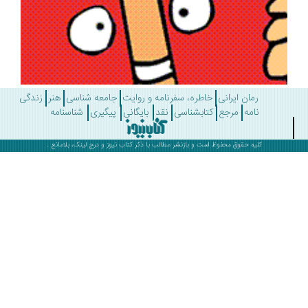
رمان ایرانی
خاطره، سفرنامه و روایت
جامعه شناسی
هنر
زندگی
نامه
مرجع
کتابشناسی
نقد
بایگانی
پیگیری
شناسنامه
کلیه حقوق محفوظ است و بازنشر مطالب با ذکر
کتاب نیوز
و درج لینک، بلامانع .