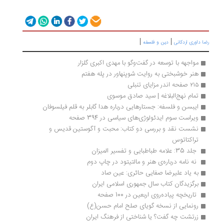
|
|
 داوری اردکانی
دین و فلسفه
مواجهه با توسعه در گفت‌وگو با مهدی اکبری گلزار
هنر خوشبختی به روایت شوپنهاور در پله هفتم
۲۱۵ صفحه اندر مزایای تنبلی 
تمام نهج‌البلاغه | سيد صادق موسوى
ایبسن و فلسفه: جستارهایی درباره هدا گابلر به قلم فیلسوفان
ویراست سوم ایدئولوژی‌های سیاسی در 394 صفحه
نشست نقد و بررسی دو کتاب: محبت و آگوستین قدیس و 
تراکتاتوس
 جلد 35: علامه طباطبایی و تفسیر المیزان 
 نه نامه درباره‌ی هنر و مالتیتود در چاپ دوم
به یاد علیرضا صفایی حائری: عین صاد
برگزیدگان کتاب سال جمهوری اسلامی ایران 
 تاریخچه پیاده‌روی اربعین در 100 صفحه
رونمایی از نسخه گویای صلح امام حسن(ع)
زرتشت چه گفت؟ یا شناختی از فرهنگ ایران