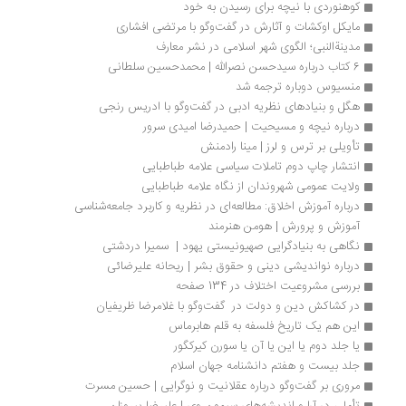
کوهنوردی با نیچه برای رسیدن به خود
مایکل اوکشات و آثارش در گفت‌و‌گو با مرتضی افشاری
مدینةالنبی؛ الگوی شهر اسلامی در نشر معارف
6 کتاب درباره سیدحسن نصرالله | محمدحسین سلطانی
منسیوس دوباره ترجمه شد
هگل و بنیادهای نظریه ادبی در گفت‌وگو با ادریس رنجی 
درباره نیچه و مسیحیت | حمیدرضا امیدی سرور
تأویلی بر ترس و لرز | مینا رادمنش
انتشار چاپ دوم تاملات سیاسی علامه طباطبایی
ولایت عمومی شهروندان از نگاه علامه طباطبایی
درباره آموزش اخلاق: مطالعه‌ای در نظریه و کاربرد جامعه‌شناسی 
آموزش و پرورش | هومن هنرمند
نگاهی به بنیادگرایی صهیونیستی یهود |  سمیرا دردشتی
درباره نواندیشی دینی و حقوق بشر | ریحانه علیرضائی
بررسی مشروعیت اختلاف در 134 صفحه
در کشاکش دین و دولت در  گفت‌وگو با غلامرضا ظریفیان
این هم یک تاریخ فلسفه به قلم هابرماس
یا جلد دوم یا این یا آن یا سورن کیرکگور
جلد بیست و هفتم دانشنامه جهان اسلام
مروری بر گفت‌وگو درباره عقلانیت و نوگرایی | حسین مسرت