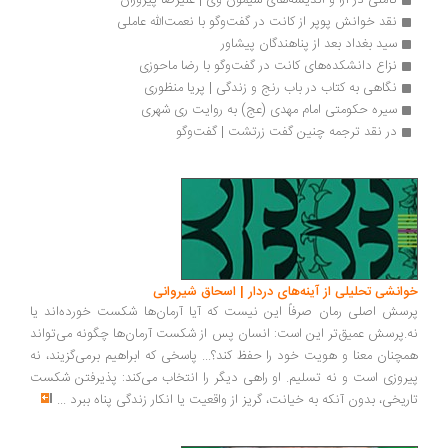
تأملی در آرا و اندیشه‌های سیمون وی | علیرضا پیروزان
نقد خوانش پوپر از کانت در گفت‌وگو با نعمت‌الله عاملی
سید بغداد بعد از پناهندگان پیشاور
نزاع دانشکده‌های کانت در گفت‌وگو با رضا ماحوزی 
نگاهی به کتاب در باب رنج و زندگی | پریا منظوری
سیره حکومتی امام مهدی (عج) به روایت ری شهری
در نقد ترجمه چنين گفت زرتشت | گفت‌وگو
انشی تحلیلی از آینه‌های دردار | اسحاق شیروانی
سش اصلی رمان صرفاً این نیست که آیا آرمان‌ها شکست خورده‌اند یا
.پرسش عمیق‌تر این است: انسان پس از شکست آرمان‌ها چگونه می‌تواند
چنان معنا و هویت خود را حفظ کند؟... پاسخی که ابراهیم برمی‌گزیند، نه
روزی است و نه تسلیم. او راهی دیگر را انتخاب می‌کند: پذیرفتن شکست
ریخی، بدون آنکه به خیانت، گریز از واقعیت یا انکار زندگی پناه ببرد
...