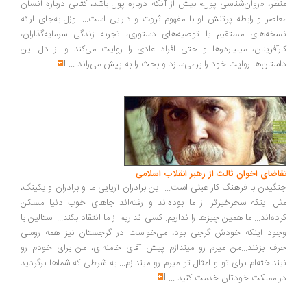
ظر، «روان‌شناسی پول» بیش از آنکه درباره پول باشد، کتابی درباره انسان
اصر و رابطه پرتنش او با مفهوم ثروت و دارایی است... اوزل به‌جای ارائه
خه‌های مستقیم یا توصیه‌های دستوری، تجربه زندگی سرمایه‌گذاران،
رآفرینان، میلیاردرها و حتی افراد عادی را روایت می‌کند و از دل این
ستان‌ها روایت خود را برمی‌سازد و بحث را به پیش می‌راند
...
اضای اخوان ثالث از رهبر انقلاب اسلامی
گیدن با فرهنگ کار عبثی است... این برادران آریایی ما و برادران وایکینگ،
ل اینکه سحرخیزتر از ما بوده‌اند و رفته‌اند جاهای خوب دنیا مسکن
ده‌اند... ما همین چیزها را نداریم. کسی نداریم از ما انتقاد بکند... استالین با
ود اینکه خودش گرجی بود، می‌خواست در گرجستان نیز همه روسی
ف بزنند...من میرم رو میندازم پیش آقای خامنه‌ای، من برای خودم رو
نداخته‌ام برای تو و امثال تو میرم رو میندازم... به شرطی که شماها برگردید
 مملکت خودتان خدمت کنید
...