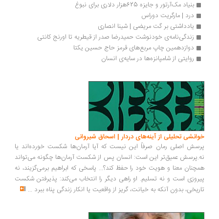
بنیاد مک‌آرتور و جایزه 625‌هزار دلاری برای نبوغ
درد | مارگریت دوراس
یادداشتی بر گت مریضی | شینا انصاری
زندگی‌نامه‌ی خودنوشت حمیدرضا صدر از قیطریه تا اورنج کانتی
دوازدهمین چاپ مربع‌های قرمز حاج حسین یکتا
روایتی از شامپانزه‌ها در سایه‌ی انسان
انشی تحلیلی از آینه‌های دردار | اسحاق شیروانی
سش اصلی رمان صرفاً این نیست که آیا آرمان‌ها شکست خورده‌اند یا
.پرسش عمیق‌تر این است: انسان پس از شکست آرمان‌ها چگونه می‌تواند
چنان معنا و هویت خود را حفظ کند؟... پاسخی که ابراهیم برمی‌گزیند، نه
روزی است و نه تسلیم. او راهی دیگر را انتخاب می‌کند: پذیرفتن شکست
ریخی، بدون آنکه به خیانت، گریز از واقعیت یا انکار زندگی پناه ببرد
...