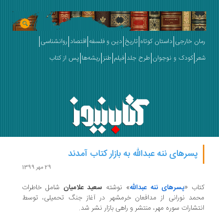
ان خارجی
داستان کوتاه
تاریخ
دین و فلسفه
اقتصاد
روانشناسی
ر
کودک و نوجوان
طرح جلد
فیلم
طنز
ریشه‌ها
پس از کتاب
پسرهای ننه عبدالله به بازار کتاب آمدند
29 مهر 1399
اب «
پسرهای ننه عبدالله
» نوشته
سعید علامیان
شامل خاطرات
مد نورانی از مدافعان خرمشهر در آغاز جنگ تحمیلی، توسط
تشارات سوره مهر، منتشر و راهی بازار نشر شد.