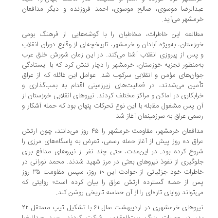
دالرضا موسوی، صالح موسوی، احمد فروزنده و دیگر مدافعان
مشهر می‌آید.
العه این خاطرات، مخاطبان را با گوشه‌هایی از فرهنگ بومی
زستان، به‌ویژه آبادان و خرمشهر، تاریخچه‌ای از وقایع دوران انقلاب
پس از پیروزی انقلاب آشنا می‌کند. در این زمان شورش خلق عرب
‌منظور تجزیه خوزستان، خرمشهر را دچار تنش کرد که با ایستادگی
ان‌های مؤمن و انقلابی سرکوب شد. عوامل این غائله که از عراق
مین می‌شدند، در فعالیت‌های زیرزمینی اقدام به بمب‌گذاری و
ابکاری در اماکن و مراکز مختلف کردند. نیروهای انقلابی خوزستان از
 پس مشغول مقابله با این نوع تحرکات پنهان بود که حمله آشکار و
می عراق به سرزمینمان آغاز شد.
مدافعان خرمشهر، مقاومت خرمشهر را ۴۵ روز می‌دانند، چون ارتش
اق ده روز پیش از آغاز حمله رسمی، تعرض به پاسگاه‌های مرزی را
وع کرده بود. در این‌مدت، حتی چند نفر از نیروهای مدافع برای
وگیری از نفوذ نیروهای بعثی در مرز شهید شدند. محمد نورانی در
خاطرات خود جزئیاتی از حوادث این ۱۰ روز، سپس مقاومت ۳۵ روز
 از حمله گسترده ارتش عراق را بیان کرده است؛ روایتی که
‌تواند زوایای تازه‌ای را از آن حماسه تاریخی روشن کند.
نیروهای خرمشهری در اردیبهشت سال ۶۱ با تشکیل تیپ مستقل ۲۲