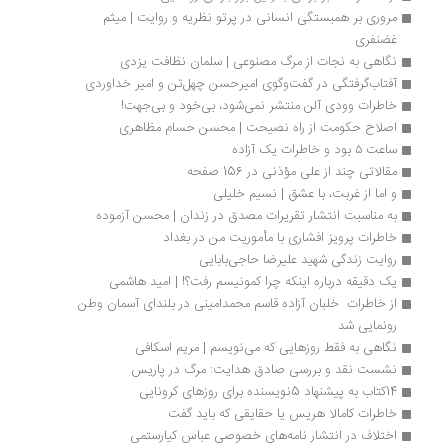
مروری بر همبستگی انسانی در پرتو نظریه و روایت | میثم 
غضنفری
نگاهی به نجات از مرگ مصنوعی | سلمان نظافت یزدی
آفتاب‌گرفتگی در گفت‌وگوی امیرحسن چهل‌تن و امیر خداوردی
خاطرات وودی آلن منتشر نمی‌شود، بی‌خود و بی‌جهت!
اصلا‌ح حکومت از راه نصیحت | محسن حسام مظاهری
ساعت ۵ بود و خاطرات یک آزاده
مقالاتی چند از علی مؤذنی در 156 صفحه
و اما از غربت، با عشق | نسیم خلیلی
به مناسبت انتشار تقریرات مصدق در زندان | محسن آزموده
خاطرات پرویز افشاری با مأموریت من در بغداد
روایت زندگی شهید علیرضا حاجی‌بابایی
یک دقیقه درباره اینکه چرا کمونیسم رفت؟! | امید هاشمی
از خاطرات  خلبان آزاده قاسم محمدامینی در بلندای آسمان وطن 
رونمایی شد
نگاهی به فقط روزهایی که می‌نویسم | مریم اسکافی
نشست نقد و بررسی صادق هدایت: مرگ در پاریس
14کتاب به پیشنهاد 5نویسنده برای روزهای کرونایی
خاطرات کامالا هریس یا حقایقی که باید گفت
اختلاف در انتشار نامه‌های خصوصی عباس کیارستمی