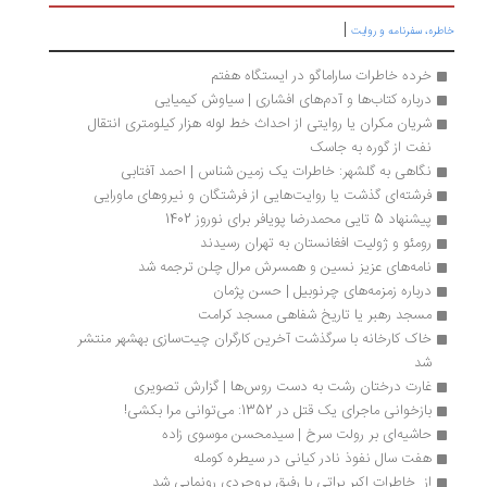
|
ره، سفرنامه‌ و روایت
خرده خاطرات ساراماگو در ایستگاه هفتم
درباره کتاب‌ها و آدم‌های افشاری | سیاوش کیمیایی
شریان مکران یا روایتی از احداث خط لوله هزار کیلومتری انتقال 
نفت از گوره به جاسک
نگاهی به گلشهر: خاطرات یک زمین شناس | احمد آفتابی
فرشته‌ای گذشت یا روایت‌هایی از فرشتگان و نیروهای ماورایی
پیشنهاد 5 تایی محمدرضا پویافر برای نوروز 1402
رومئو و ژولیت افغانستان به تهران رسیدند
نامه‌های عزیز نسین و همسرش مرال چلن ترجمه شد
درباره زمزمه‌های چرنوبیل | حسن پژمان
مسجد رهبر یا تاریخ شفاهی مسجد کرامت
خاک کارخانه با سرگذشت آخرین کارگران چیت‌سازی بهشهر منتشر 
شد
غارت درختان رشت به دست روس‌ها | گزارش تصویری
بازخوانی ماجرای یک قتل در 1352: می‌توانی مرا بکشی!
حاشیه‌ای بر رولت سرخ | سیدمحسن موسوی زاده
هفت سال نفوذ نادر کیانی در سیطره کومله
از  خاطرات اکبر براتی با رفیق بروجردی رونمایی شد