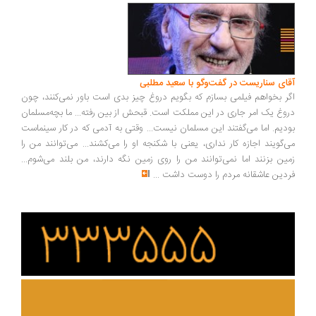
ای سناریست در گفت‌وگو با سعید مطلبی
ر بخواهم فیلمی بسازم که بگویم دروغ چیز بدی است باور نمی‌کنند، چون
وغ یک امر جاری در این مملکت است. قبحش از بین رفته... ما بچه‌مسلمان
دیم. اما می‌گفتند این مسلمان نیست... وقتی به آدمی که در کار سینماست
‌گویند اجازه کار نداری، یعنی با شکنجه او را می‌کشند... می‌توانند من را
ین بزنند اما نمی‌توانند من را روی زمین نگه دارند، من بلند می‌شوم...
دین عاشقانه مردم را دوست داشت
...