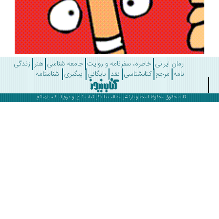
رمان ایرانی
خاطره، سفرنامه و روایت
جامعه شناسی
هنر
زندگی
نامه
مرجع
کتابشناسی
نقد
بایگانی
پیگیری
شناسنامه
کلیه حقوق محفوظ است و بازنشر مطالب با ذکر
کتاب نیوز
و درج لینک، بلامانع .