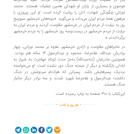
ر در عملیات بزرگ بیت‌المقدس شرکت کردند. سید عبدالرضا
سوی و بسیاری از یاران او شهدای همین عملیات هستند. محمد
رانی چگونگی شهادت آنان را روایت کرده است. او این پیروزی را
هون همه مردم ایران می‌داند و می‌گوید: «بچه‌های خرمشهر سیوپنج
ز به نیابت از مردم ایران در خرمشهر مقاومت‌ کردند و مردم ایران به
ابت از مردم خرمشهر در بیست‌وسه روز خرمشهر را به مردم خرمشهر
گرداندند.»
 ماجراهای مقاومت و آزادی خرمشهر، علاوه بر محمد نورانی، چهار
برادرش عبدالله، غلامرضا، محمود و عبدالرسول ۱۴ ساله هم بودند.
چنین مادرشان (ننه‌عبدالله) به‌جز مدت کوتاه مهاجرت به شیراز به
ادان بازگشته و دیگر از صحنه جنگ دور نشده است. او می‌خواسته
دیک پسرهایش باشد. پسرانی که هرکدام سرنوشتی در جنگ
شتند؛ عبدالرسول و غلامرضا شهید شدند و سه برادر دیگر جانباز
گ هستند.
اب با ۳۰۰ صفحه به چاپ رسیده است.
.
.
..............
...............
هر روز با کتاب