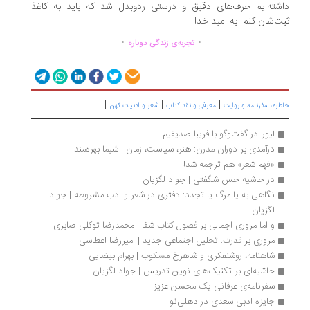
شته‌ایم حرف‌های دقیق و درستی ردوبدل شد که باید به کاغذ
ت‌شان کنم. به امید خدا.
.
.
...............
..............
تجربه‌ی زندگی دوباره
|
|
|
طره، سفرنامه‌ و روایت
معرفی و نقد کتاب
شعر و ادبیات کهن
لیورا در گفت‌وگو با فریبا صدیقیم
درآمدی بر دوران مدرن: هنر، سیاست، زمان | شیما بهره‌مند
«فهم شعر» هم ترجمه شد!
در حاشیه حس شگفتی | جواد لگزیان
نگاهی به یا مرگ یا تجدد: دفتری در شعر و ادب مشروطه | جواد 
لگزیان
و اما مروری اجمالی بر فصول کتاب شفا | محمدرضا توکلی صابری
مروری بر قدرت: تحلیل اجتماعی جدید | امیررضا اعطاسی
شاهنامه، روشنفکری و شاهرخ مسکوب | بهرام بیضایی
حاشیه‌ای بر تکنیک‌های نوین تدریس | جواد لگزیان
سفرنامه‌‎ی عرفانی یک محسن عزیز
جایزه ادبی سعدی در دهلی‌نو