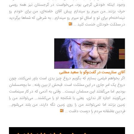
ود اینکه خودش گرجی بود، می‌خواست در گرجستان نیز همه روسی
ف بزنند...من میرم رو میندازم پیش آقای خامنه‌ای، من برای خودم رو
نداخته‌ام برای تو و امثال تو میرم رو میندازم... به شرطی که شماها برگردید
 مملکت خودتان خدمت کنید
...
ای سناریست در گفت‌وگو با سعید مطلبی
ر بخواهم فیلمی بسازم که بگویم دروغ چیز بدی است باور نمی‌کنند، چون
وغ یک امر جاری در این مملکت است. قبحش از بین رفته... ما بچه‌مسلمان
دیم. اما می‌گفتند این مسلمان نیست... وقتی به آدمی که در کار سینماست
‌گویند اجازه کار نداری، یعنی با شکنجه او را می‌کشند... می‌توانند من را
ین بزنند اما نمی‌توانند من را روی زمین نگه دارند، من بلند می‌شوم...
دین عاشقانه مردم را دوست داشت
...