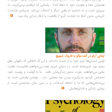
چنان معنا و هویت خود را حفظ کند؟... پاسخی که ابراهیم برمی‌گزیند، نه
روزی است و نه تسلیم. او راهی دیگر را انتخاب می‌کند: پذیرفتن شکست
ریخی، بدون آنکه به خیانت، گریز از واقعیت یا انکار زندگی پناه ببرد
...
ونای آرام در گفت‌وگو با فاروک شهیچ
یی انسان‌ها ترمزِ خود را از دست داده‌اند و آن کُدِ اخلاقی که نگهبان عقل
یم بود، فروریخته است. در دنیای امروز، همه می‌خواهند فاشیست باشند؛
نی می‌خواهند نفرت، محورِ زندگی‌شان باشد... ما با گوشت و پوست خود
ساس کردیم «دیگری» بودن چه معنایی دارد... نوشتن پاسخی است به
‌عدالتی‌هایی که ما را احاطه کرده‌اند، و در عین حال، ستایشی است از
بایی زندگی و شادی‌هایش
...