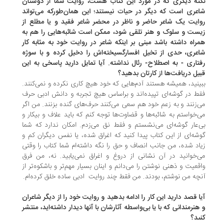
ته دیگری که در مورد این کتاب هست، روایت شما از دوستان
عری است که دیگر در حیات نیستند؛ این همان‌طورکه می‌تواند
ایت یک شاعر حاضر و ناظر در محضر شاعر فقید و یا مطلع از
ست و سلوک و هنر تلقی شود، ممکن است شائبه‌هایی را هم به
راه داشته باشد مبنی بر اینکه شاعر در روایت خود به مثابه کار
عری، حدی از تخیل افسارگسیخته‌اش را دخیل کرده و با سوژه
تاری - به اصطلاح- رئال نداشته. آیا تمایل دارید پاسخی به این
یل دریافت‌ها از کارتان بدهید؟
ینید، همیشه هستند آدم‌هایی که خود هیچ کاری نکرده و نمی‌کنند.
ط در گوشه‌ای تپیده‌اند و براساس هیچ تجربه و دانش ادبی حرف
‌زنند و به زعم خود هم سعی می‌کنند حرف‌های گنده بزنند. من اگر
‌خواستم به شائبه‌ها و قضاوت‌ها توجه کنم که باید علاف و بیکار و
‌عار گوشه‌ای می‌نشستم و فقط نق می‌زدم. امکان ندارد که شما
شه‌ای از این کتاب پیدا کنید که اغراق شده، یا نفس دیگران کم و
اد شده، من جانب انصاف و حق را نگه داشته‌ام شما کتاب را وقتی
‌خوانید در آن نشانی از دروغ و اغراق نمی‌یابید. نه، من فرق
قعیت و ذهنی نوشتن را می‌دانم و اینان بسیار مهم‌تر و باشکوه‌تر از
چه من نوشتم، بودند. من فقط چند روایت ادبی ساده خلق کرده‌ام.
ا قصد دارید این کار را ادامه بدهید و روایت خود را از دیگر شاعران
هنرمندانی که با یا بی‌واسطه آثارشان با آنها دیدار داشته‌اید، منتشر
ید؟