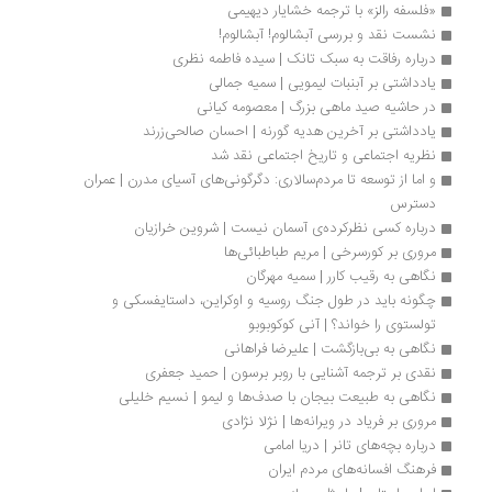
«فلسفه رالز» با ترجمه خشایار دیهیمی
نشست نقد و بررسی آبشالوم! آبشالوم!
درباره رفاقت به سبک تانک | سیده فاطمه نظری
یادداشتی بر آبنبات لیمویی | سمیه جمالی
در حاشیه صید ماهی بزرگ | معصومه کیانی
یادداشتی بر آخرین هدیه گورنه | احسان صالحی‌زرند
نظریه اجتماعی و تاریخ اجتماعی نقد شد
و اما از توسعه تا مردم‌سالاری: دگرگونی‌های آسیای مدرن | عمران 
دسترس
درباره کسی نظرکرده‌ی آسمان نیست | شروین خرازیان
مروری بر کورسرخی | مریم طباطبائی‌ها
نگاهی به رقیب کارر | سمیه مهرگان
چگونه باید در طول جنگ روسیه و اوکراین، داستایفسکی و 
تولستوی را خواند؟ | آنی کوکوبوبو
نگاهی به بی‌بازگشت | علیرضا فراهانی
نقدی بر ترجمه آشنایی با روبر برسون | حمید جعفری
نگاهی به طبیعت بیجان با صدف‌ها و لیمو | نسیم خلیلی
مروری بر فریاد در ویرانه‌ها | نژلا نژادی
درباره بچه‌های تانر | دریا امامی
فرهنگ افسانه‌های مردم ایران