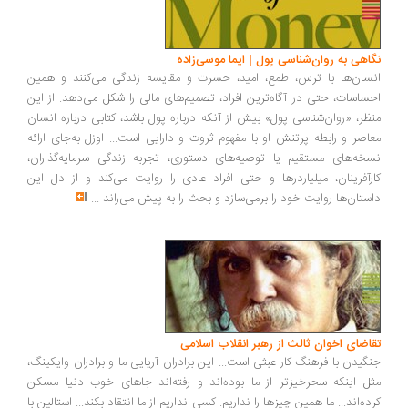
اهی به روان‌شناسی پول | ایما موسی‌زاده
سان‌ها با ترس، طمع، امید، حسرت و مقایسه زندگی می‌کنند و همین
ساسات، حتی در آگاه‌ترین افراد، تصمیم‌های مالی را شکل می‌دهد. از این
ظر، «روان‌شناسی پول» بیش از آنکه درباره پول باشد، کتابی درباره انسان
اصر و رابطه پرتنش او با مفهوم ثروت و دارایی است... اوزل به‌جای ارائه
خه‌های مستقیم یا توصیه‌های دستوری، تجربه زندگی سرمایه‌گذاران،
رآفرینان، میلیاردرها و حتی افراد عادی را روایت می‌کند و از دل این
ستان‌ها روایت خود را برمی‌سازد و بحث را به پیش می‌راند
...
اضای اخوان ثالث از رهبر انقلاب اسلامی
گیدن با فرهنگ کار عبثی است... این برادران آریایی ما و برادران وایکینگ،
ل اینکه سحرخیزتر از ما بوده‌اند و رفته‌اند جاهای خوب دنیا مسکن
ده‌اند... ما همین چیزها را نداریم. کسی نداریم از ما انتقاد بکند... استالین با