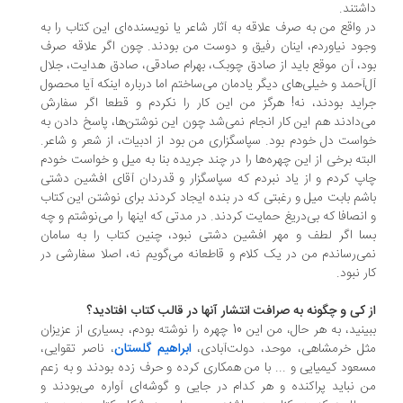
شتند.
 واقع من به صرف علاقه به آثار شاعر یا نویسنده‌ای این کتاب را به
ود نیاوردم، اینان رفیق و دوست من بودند. چون اگر علاقه صرف
د، آن موقع باید از صادق چوبک، بهرام صادقی، صادق هدایت، جلال
‌آحمد و خیلی‌های دیگر یادمان می‌ساختم اما درباره اینکه آیا محصول
اید بودند، نه! هرگز من این کار را نکردم و قطعا اگر سفارش
‌دادند هم این کار انجام نمی‌شد چون این نوشتن‌ها، پاسخ دادن به
است دل خودم بود. سپاسگزاری من بود از ادبیات، از شعر و شاعر.
بته برخی از این چهره‌ها را در چند جریده بنا به میل و خواست خودم
پ کردم و از یاد نبردم که سپاسگزار و قدردان آقای افشین دشتی
شم بابت میل و رغبتی که در بنده ایجاد کردند برای نوشتن این کتاب
انصافا که بی‌دریغ حمایت کردند. در مدتی که اینها را می‌نوشتم و چه
ا اگر لطف و مهر افشین دشتی نبود، چنین کتاب را به سامان
ی‌رساندم من در یک کلام و قاطعانه می‌گویم نه، اصلا سفارشی در
ر نبود.
 کی و چگونه به صرافت انتشار آنها در قالب کتاب افتادید؟
ببینید، به هر حال، من این 10 چهره را نوشته بودم، بسیاری از عزیزان
ل خرمشاهی، موحد، دولت‌آبادی،
ابراهیم گلستان
، ناصر تقوایی،
عود کیمیایی و ... با من همکاری کرده و حرف زده بودند و به زعم
 نباید پراکنده و هر کدام در جایی و گوشه‌ای آواره می‌بودند و