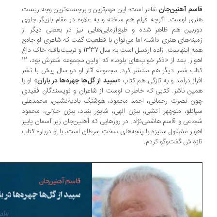
سم آهنین‌جان
شاعر است؛ این مهم‌ترین و برجسته‌ترین وجه زیست
ری اوست. اگرچه فیلم هم ساخته و به علاوه در مقام بازیگر جلوی
دوربین هم ظاهر شده و طبع‌‎آزمایی‌هایی نیز در بعضی دیگر از
ینه‌های هنری داشته اما می‌توان با قطعیت گفت که شاعری او جامع
همه اینهاست.‌ زاده اردبیل است به سال 1337 و تربیت‌یافته خاک داغ
اهواز. بعد از «ذکر خواب‌های بلوط» که اولین مجموعه شعرش بود، 12
اب شعر دیگر هم منتشر کرد. مجموعه آثار او دو سال پیش با نشر
راز درآمد و به تازگی هم کتاب «
سپید از گل‌ها چهره‌ها در باران
» او با
ین ناشر. کتابی که خاطرات اوست از شاعران و نویسندگان فقیدی
ن نصرت رحمانی، احمد محمود، هوشنگ بادیه‌نشین، محمدعلی
انلو، منوچهر آتشی، بیژن الهی، شاپور بنیاد، بیژن جلالی، محمود
اعی و قاسم هاشمی‌نژاد. در روزهایی که آهنین‌جان زیر آسمان پاییز
واز مشغول ستیزه با پنجه‌های سختِ سرطان است، با او درباره کتاب
زه‌اش گفت‌وگو کردم.