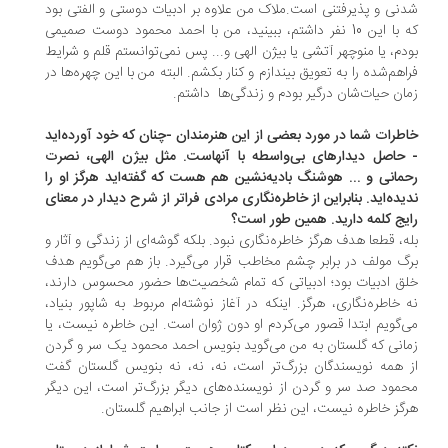
نی و پذیرفتنی است.ملاک من علاوه بر ادبیات دوستی و الفتی بود
که با این 10 نفر داشتم، ببینید، من با احمد محمود دوست صمیمی
دم، یا منوچهر آتشی یا بیژن الهی و... پس نمی‌توانستم قلم و شرایط
اهم‌شده را به تعویق بیندازم و کنار بکشم. البته من با این چهره‌ها در
ان حیات‌شان درگیر بودم و زندگی‌ها داشتم.
طرات شما در مورد بعضی از این هنرمندان -چنان که خود آورده‌اید
حاصل دیدارهای بی‌واسطه با آنهاست. مثل بیژن الهی، نصرت
مانی و ... هوشنگ بادیه‌نشین هم هست که گفته‌اید هرگز او را
یده‌اید. بنابراین از خاطره‌نگاری مرادی فراتر از شرح دیدار در معنای
یج کلمه دارید. همین‌ طور است؟
ه، قطعا هدف هرگز خاطره‌نگاری نبود. بلکه گوشه‌ای از زندگی و آثار و
گ مولف در برابر چشم مخاطب قرار می‌گیرد. باز هم می‌گویم هدف
ق ادبیات بود؛ ادبیاتی که تمام شخصیت‌ها حضور محسوس دارند،
 خاطره‌نگاری، هرگز. اینکه در آغاز نوشته‌ام مربوط به شاپور بنیاد،
‌گویم ابتدا قصور می‌کردم او دون ژوان است. این خاطره نیست، یا
انی که گلستان به من می‌گوید بنویس احمد محمود یک سر و گردن
 همه نویسندگان بزرگ‌تر است، نه، نه، نه بنویس گلستان گفت
مود صد سر و گردن از نویسنده‌های دیگر بزرگ‌تر است، این دیگر
گز خاطره نیست، این نظر است از جانب ابراهیم گلستان.