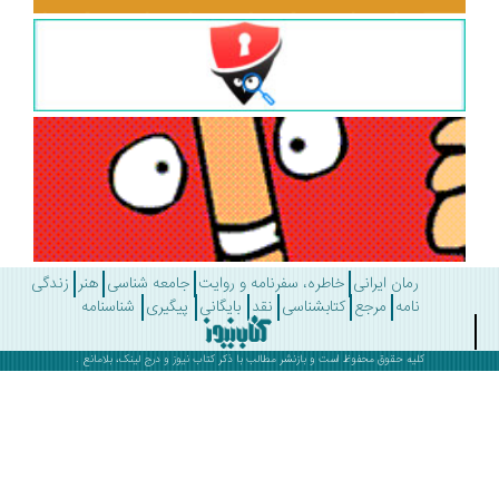
رمان ایرانی
خاطره، سفرنامه و روایت
جامعه شناسی
هنر
زندگی
نامه
مرجع
کتابشناسی
نقد
بایگانی
پیگیری
شناسنامه
کلیه حقوق محفوظ است و بازنشر مطالب با ذکر
کتاب نیوز
و درج لینک، بلامانع .