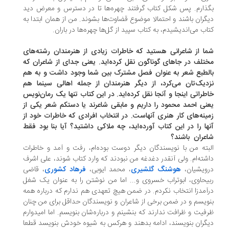
ذارم. پس شکل کتاب گرفتند چهره‌ها تا در دسترس و معرض دید
گران باشند و احتمالا موضوع قضاوت‌ها بشوند. من از همان ابتدا به
اب می‌اندیشیدم، به کتاب سپید از گل‌ها چهره‌ها در باران.
ا از شاعرانی هستید که خاطرات زیادی از هنرمندان رشته‌های
تلف در جاهای گوناگون نقل کرده‌اید. یعنی جدای از شاعران که
لطبع شعر به عنوان فصل مشترک بین شما وجود داشت و به هم
دیک‌تان می‌کرد، از دیگر هنرمندان از جمله اهالی سینما هم
طراتی اینجا و آنجا نقل کرده‌اید. در این کتاب تنها یک رمان‌نویس
نی احمد محمود را داریم و مابقی شاعرند یا دستکم شعر یکی از
ینه‌های کار هنری آنهاست. در انتخاب افرادی که خاطرات خود از
ها را در این کتاب آورده‌اید، چه ملاکی داشتید؟ آیا بنا بود فقط
عران باشند؟
بته من با نویسندگان دیگر دوست بوده‌ام، رفت و آمد و خاطرات
شته‌ام. ولی آنقدر دغدغه‌ من نبودند که وارد کتاب شوند، علی اشرف
رویشیان،
هوشنگ گلشیری
، محمد ایوبی،
فرهاد کشوری
، قاضی
یحاوی، ابوتراب خسروی و... اما من نوشتن را به عنوان یک شغل
آمدزا انتخاب نکردم. در ضمن هیچ تعهدی هم ندارم که درباره همه
ویسم و در ضمن برخی از شاعران و نویسندگان حداقل برای من چنان
فیت و ظرافت ندارند که بنشینم و درباره‌شان بنویسم. اما امیدوارم
گران بنویسند، ادامه بدهند و هرکس به شیوه خودش بنویسد قطعا