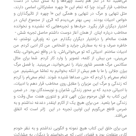
‌طلبید که در کنار هم باشند چهره‌ها و به شکل کتاب در دست
مخاطب قرار گیرند چرا که تمام این 10 چهره مشترکاتی اساسی دارند،
مثل تنهایی و مرگ در تنهایی و همگی این 10 چهره از تاثیرگذاران و
اص ادبیات بودند. پس بهتر می‌دیدم که اثری از مجموع اینان در
تیار دیگران قرار بگیرد. حرف‌ها و تجربه‌هایی که نشنیده و نخوانده
اطب درباره اینان. از همان آغاز دوست داشتم حاصل تجربه شش -
ت ساله‌ام را دراختیار دیگران بگذارم. من نه پاورقی نوشتم، نه
طره صرف و نه به سفارش جراید و اشخاص. من کار ادبی کردم. من
بیات ساختم. ادبیاتی که تو می‌خوانی‌اش، یا در واقع نمی‌خوانی، بلکه
‌بینی، من بیش از کلمه، تصویر را وارد کار کردم. شما برای مثال
انس مرگ همسر شاپور بنیاد را نمی‌خوانید، می‌بینید. یا فصل مرگ
ژن جلالی را ما با هم بیش از آنکه بخوانیم به تماشا می‌نشینیم. من
ام سعی‌ام را کردم که حتی صداها شنیده شوند. تمام سعی‌ام را کردم
 زندگی و مرگ این عزیزان را مقابل روی مخاطب قرار دهم با ادبیات،
 ادبیاتی جدید که بر محور زندگی شاعران و نویسندگان بود. در ضمن
ن کتاب به قول مرحوم بیژن الهی لاغر و لنتوری هفت سال وقت و
دگی مرا بلعید. من برای هیچ‌ یک از آثارم اینقدر دغدغه نداشتم و به
س قاطع می‌گویم این اولین تجربه در این ژانر است که اتفاق
‌افتد.
 برای خلق این کتاب هیچ نمونه و الگویی نداشتم و به نظر خودم
ری متفاوت بود و فضای ادبی که می‌خواستم با دیگران به مشارکت