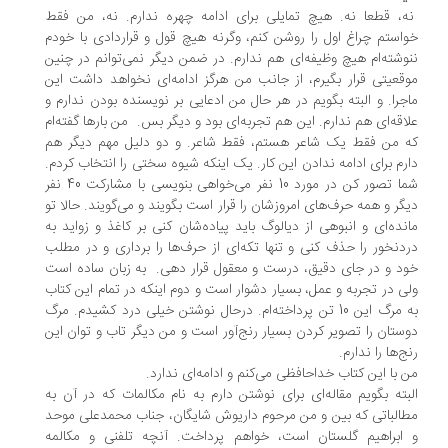
، قطعا نه. هیچ تمایلی برای ادامه چهره ندارم. نه، من فقط
استم چراغ اول را روشن کنم، وگرنه هیچ قول و قراردادی با خودم
وشته‌ام هیچ وظیفه‌ای هم ندارم. در ضمن دیگر نمی‌توانم در چنین
قعیتی قرار بگیرم، از جانب من هرگز ادامه‌ای نخواهد داشت این
جرا. و البته بگویم در هر حال من ادعایی بر نویسنده بودن ندارم و
اقه‌ای هم ندارم. این هم تجربه‌ای بود و دیگر بس. من بارها گفته‌ام
 من فقط یک شاعر هستم، فقط شاعر. و دو دلیل مهم دیگر هم
رم برای ادامه ندادن این کار. یک اینکه شیوه سختی را انتخاب کردم.
شما تصور کن در مورد 10 نفر می‌خواهی بنویسی با مشارکت 40 نفر
گر و همه حرف‌های امروزشان را قرار است بگویند و می‌گویند. حالا تو
نده‌ای و انبوهی از دیالوگ باید پیاده‌شان کنی بر کاغذ و زواید به
دنخور را حذف کنی و تنها تکه‌ای از حرف‌ها را‌ برداری و در مطلب
د و در جای دقیق، درست و معقول قرار دهی. به زبان ساده است
ی در تجربه و عمل، بسیار دشوار است و دوم اینکه در تمام این کتاب
به مرگ این 10 تن پرداخته‌ام. درحال نوشتن خیلی درد کشیدم. مرگ
ستان را تصویر کردن بسیار رنج‌آور است و من دیگر تاب و توان این
ج‌ها را ندارم.
 با این کتاب خداحافظی می‌کنم و ادامه‌ای ندارد.
بته بگویم مقاله‌ای برای نوشتن دارم به نام مکالمات که در آن به
الباتی که بین و من مرحوم داریوش شایگان، جناب محمدعلی موحد
ابراهیم گلستان است، خواهم پرداخت. آنچه تلفنی و مکالمه