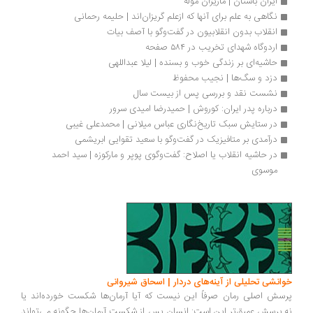
ایران باستان | ماریژان موله
نگاهی به علم برای آنها که ازعلم گریزان‌اند | حلیمه رحمانی
انقلاب بدون انقلابیون در گفت‌وگو با آصف بیات
اردوگاه شهدای تخریب در ۵۸۴ صفحه
حاشیه‌ای بر زندگی خوب و بسنده | لیلا عبداللهی
دزد و سگ‌ها | نجیب محفوظ
نشست نقد و بررسی پس از بیست سال
درباره پدر ایران: کوروش | حمیدرضا امیدی سرور
در ستایش سبک تاریخ‌نگاری عباس میلانی | محمدعلی غیبی
درآمدی بر متافیزیک در گفت‌وگو با سعید تقوایی ابریشمی
در حاشیه انقلاب یا اصلاح: گفت‌وگوی پوپر و مارکوزه | سید احمد 
موسوی
انشی تحلیلی از آینه‌های دردار | اسحاق شیروانی
سش اصلی رمان صرفاً این نیست که آیا آرمان‌ها شکست خورده‌اند یا
.پرسش عمیق‌تر این است: انسان پس از شکست آرمان‌ها چگونه می‌تواند