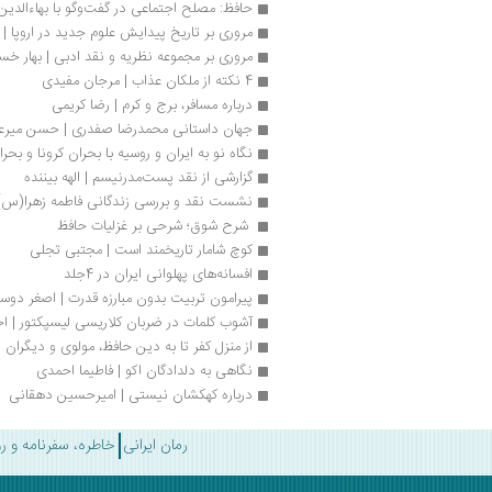
حافظ: مصلح اجتماعی در گفت‌وگو با بهاءالد
مروری بر تاریخ پیدایش علوم جدید در اروپا |
مروری بر مجموعه نظریه و نقد ادبی | بهار خ
4 نکته از ملکان عذاب | مرجان مفیدی
درباره مسافر، برج و کرم | رضا کریمی
جهان داستانی محمدرضا صفدری | حسن میرعا
نگاه نو به ایران و روسیه با بحران کرونا و بحر
گزارشی از نقد پست‌مدرنیسم | الهه بیننده
نشست نقد و بررسی زندگانی فاطمه زهرا(س)
 شرح شوق؛ شرحی بر غزلیات حافظ 
کوچ شامار تاريخمند است | مجتبی تجلی
افسانه‌های پهلوانی ایران در 4جلد
پیرامون تربیت بدون مبارزه قدرت | اصغر دوست
آشوب کلمات در ضربان کلاریسی لیسپکتور | ا
از منزل کفر تا به دین حافظ، مولوی و دیگران 
نگاهی به دلدادگان اکو | فاطیما احمدی
درباره کهکشان نیستی | امیرحسین دهقانی
رمان ایرانی
خاطره، سفرنامه و ر