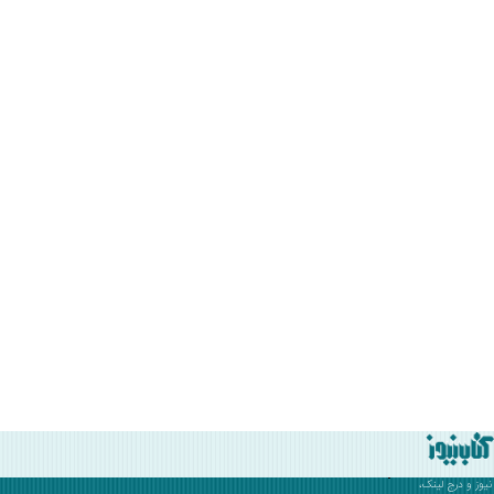
نیوز
و درج لینک،