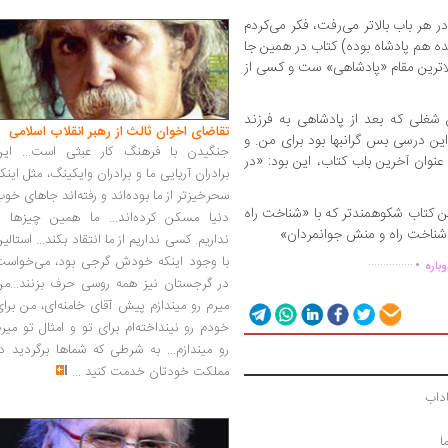
ر هر باب بالاتر می‌رفت، فکر می‌کردم
نده هم پادشاه بوده) کتاب در همین جا
بالاترین مقام «پادشاهی» ست و کسی از
شغلی که بعد از پادشاهی به فرزند
تقاضای اخوان ثالث از رهبر انقلاب اسلامی
ن درسی بس گرانبها بود برای من. و
جنگیدن با فرهنگ کار عبثی است... این
نوان آخرین باب کتاب، این بود: «در
برادران آریایی ما و برادران وایکینگ، مثل اینک
سحرخیزتر از ما بوده‌اند و رفته‌اند جاهای خو
این کتاب شکوهمندتر که با «شناخت راه
دنیا مسکن کرده‌اند... ما همین چیزها را
«شناخت راه و منش جوانمردان»
.
نداریم. کسی نداریم از ما انتقاد بکند... استالی
با وجود اینکه خودش گرجی بود، می‌خواست
...............
باره
در گرجستان نیز همه روسی حرف بزنند...من
میرم رو میندازم پیش آقای خامنه‌ای، من برا
خودم رو نینداخته‌ام برای تو و امثال تو میر
رو میندازم... به شرطی که شماها برگردید د
مملکت خودتان خدمت کنید
...
اداب
ا