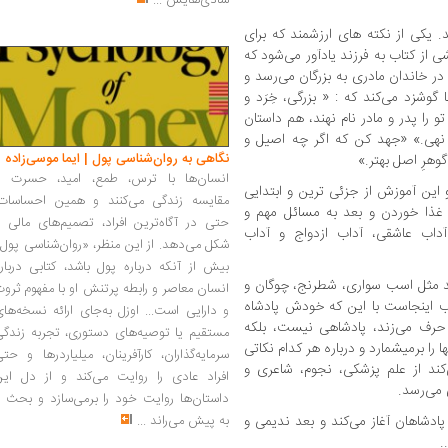
شادی‌هایش
...
د. یکی از نکته های ارزشمند که برای
 از کتاب به فرزند یادآور می‌شود که
 خاندان مادری به بزرگان می‌رسد و
 گوشزد می‌کند که : « بزرگی، خِرَد و
 را پدر و مادر نام نهند، هم داستان
ن نهی.» «جهد کن که اگر چه اصیل و
نگاهی به روان‌شناسی پول | ایما موسی‌زاده
گوهرِ اصل بهتر.»
انسان‌ها با ترس، طمع، امید، حسرت و
ین آموزش از جزئی ترین و ابتدایی
مقایسه زندگی می‌کنند و همین احساسات،
غذا خوردن و بعد به مسائل مهم و
حتی در آگاه‌ترین افراد، تصمیم‌های مالی ر
داب عاشقی، آداب ازدواج و آداب
شکل می‌دهد. از این منظر، «روان‌شناسی پول
بیش از آنکه درباره پول باشد، کتابی دربار
دهد مثل اسب سواری، شطرنج، چوگان و
انسان معاصر و رابطه پرتنش او با مفهوم ثرو
ب اینجاست با این که خودش پادشاه
و دارایی است... اوزل به‌جای ارائه نسخه‌ها
حرف می‌زند، پادشاهی نیست، بلکه
مستقیم یا توصیه‌های دستوری، تجربه زندگی
ا برمیشمارد و درباره هر کدام نکاتی
سرمایه‌گذاران، کارآفرینان، میلیاردرها و حت
‌کند از علم پزشکی، نجوم، شاعری و
افراد عادی را روایت می‌کند و از دل این
 می‌رسد.
داستان‌ها روایت خود را برمی‌سازد و بحث ر
دشاهان آغاز می‌کند و بعد ندیمی و
به پیش می‌راند
...
.