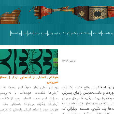
و فلسفه
اقتصاد
روانشناسی
شعر
کودک و نوجوان
طرح جلد
فیلم
طنز
ریشه‌ها
01 مهر 1399
خوانشی تحلیلی از آینه‌های دردار | اسحاق
شیروانی
س بن اسکندر
در واقع کتاب یک پدر
پرسش اصلی رمان صرفاً این نیست که آیا
زه‌ها و دانسته‌هایش را برای پسرش
آرمان‌ها شکست خورده‌اند یا نه.پرسش
 و تاریخ بهره میگیرد تا بر دل و جان
عمیق‌تر این است: انسان پس از شکست
ندد. البته در جای جای کتاب خطاب به
آرمان‌ها چگونه می‌تواند همچنان معنا و
ه‌ها پند نگیری، هستند دیگرانی که
هویت خود را حفظ کند؟... پاسخی که ابراهی