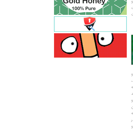
و
ت
ت
و
و
ر