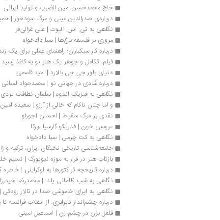
حاج محمدحسن امین الضرب و تولید ایرانی
درباره‌ی صدرالدین عینی و مرگ سودخور | حمی
نگاهی به تی. اس. الیوت | علی غزالی‌فر
مروری بر فلسفه باغ‌‏ها | سبا دادخواه
درباره کار سبکباران؛ راهنمای عملی برای یک ز
فیلم، تکامل و جوهر یک هنر نو به کاغذ رسید
دنیای بلور جی جی بالارد | امید قاسمی
درباره شادی در جهانی نو | محمدجواد لسانی
نگاهی به فیزیک اندوه | سلمان نظافت یزدی
و اما چنان ناکام که خالی از آرزو | سعیده امین‌ز
نقدی بر مرگ سقراط | احسان آجورلو
عروسی خون | فدریکو گارسیا لورکا 
نگاهی به کت چرمی | سبا دادخواه
جامعه‌شناسی تاریخی نخبگان ایران، ترکیه و ژاپن عص
بازتاب هنر در فرار به موزه نیویورک | نسیم خل
درباره‌ تاریخچه تراکتورها به‌ اوکراینی | خاطره
نگاهی به شب ظلمانی یلدا | محمدرضا حیدرزا
نگاهی به اپرای خاموشی صدا در تالار رودکی 
درباره چشم‌انداز نابرابری: از انقلاب فرانسه تا
فلفل بزن در چشم زن | اسماعیل امینی