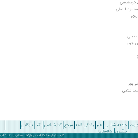
ین خرمشاهی
 محمود فاضلی
سروی
بدینی
ان جهان
ی‌پور
حمد غلامی
وایت
جامعه شناسی
هنر
زندگی نامه
مرجع
کتابشناسی
نقد
بایگانی
پیگیری
شناسنامه
کلیه حقوق محفوظ است و بازنشر مطالب با ذکر
کتاب 