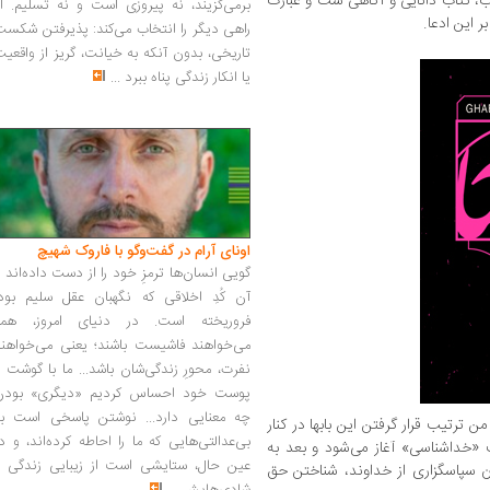
اب، کتاب دانایی و آگاهی ست و عبارت
برمی‌گزیند، نه پیروزی است و نه تسلیم. ا
 این ادعا.
راهی دیگر را انتخاب می‌کند: پذیرفتن شکس
تاریخی، بدون آنکه به خیانت، گریز از واقعی
یا انکار زندگی پناه ببرد
...
اونای آرام در گفت‌وگو با فاروک شهیچ‭
گویی انسان‌ها ترمزِ خود را از دست داده‌اند 
آن کُدِ اخلاقی که نگهبان عقل سلیم بود،
فروریخته است. در دنیای امروز، همه
می‌خواهند فاشیست باشند؛ یعنی می‌خواهند
نفرت، محورِ زندگی‌شان باشد... ما با گوشت 
پوست خود احساس کردیم «دیگری» بودن
چه معنایی دارد... نوشتن پاسخی است به
 ترتیب قرار گرفتن این بابها در کنار
بی‌عدالتی‌هایی که ما را احاطه کرده‌اند، و د
ث «خداشناسی» آغاز می‌شود و بعد به
عین حال، ستایشی است از زیبایی زندگی و
 سپاسگزاری از خداوند، شناختن حق