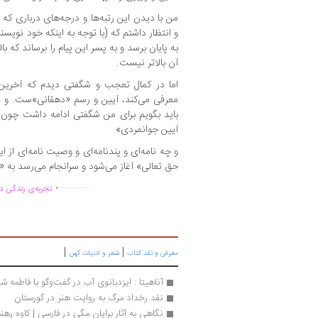
من با دیدن این رتبه‌ها و درجه‌های درباری که د
و انتظار داشتم که (با توجه به اینکه خود نویس
به پایان برسد و به پسر این پیام را برساند که 
آن بالاتر نیست.
اما در کمال تعجب و شگفتی دیدم که آخرین 
معرفی می‌کند، آیین و رسم «دهقانی»ست. و ای
باید بگویم برای من شگفتی ادامه داشت چون ع
آیین جوانمردی»
و چه نامه‌ای و پندنامه‌ای و وصیت نامه‌ای از 
حق تعالی» آغاز می‌شود و سرانجام می‌رسد به 
.
..............
تجربه‌ی زندگی دو
|
|
معرفی و نقد کتاب
شعر و ادبیات کهن
آناهیتا : ایزدبانوی آب در گفت‌وگو با فاطمه ش
نقد رخداد مرگ به روایت هنر در گورستان
نگاهی به آثار برایان مگی در فارسی | کاوه رهنم