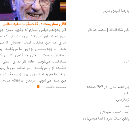
درضا امیدی سرور
آقای سناریست در گفت‌وگو با سعید مطلبی
اگر بخواهم فیلمی بسازم که بگویم دروغ چی
ندگی شادکامانه | محمد صادقی
بدی است باور نمی‌کنند، چون دروغ یک امر
جاری در این مملکت است. قبحش از بین
رفته... ما بچه‌مسلمان بودیم. اما می‌گفتند ای
مسلمان نیست... وقتی به آدمی که در کار
سینماست می‌گویند اجازه کار نداری، یعنی ب
اده
شکنجه او را می‌کشند... می‌توانند من را زمی
بزنند اما نمی‌توانند من را روی زمین نگه دارند
من بلند می‌شوم... فردین عاشقانه مردم را
دوست داشت
...
ر مدرن در 464 صفحه
یلی
 کردکریمی
ده
| محمدمعین شرفائی
 پایان جنگ سرد | ایما موسی‌زاده