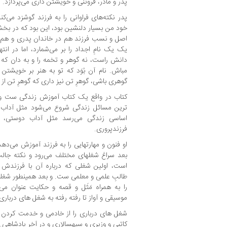
پدر و مادر، فروتنی و خویشتن داری می‌پردازد.
پدر نکته‌های فراوانی را به فرزند گوشزد می‌کن
خود من بسیار دلنشین بود، این بود که در بخشی
اصل و نسب فرزند هم در خاندان پدری و هم در
یک یک نامِ اجداد را بر می‌شمارد، اما در انتها
دانش راست، نه گوهر و تخمه را و به دان که تو
مباش. نام آن بُوَد که تو به هنر بر خویشت
گوهری باشی، گوهرِ تن نیز داری که گوهرِ تن از 
کتاب در واقع یک کتاب آموزش زندگی ست و ا
ترین مسائل زندگی شروع می‌شود مثل آداب 
اساسی زندگی می‌رسد مثل آداب دوستی، آ
فرزندپروری.
او فنون و مهارتهایی را به فرزند آموزش می‌
بعد سراغ شغلهای مختلف می‌رود و نکته جال
است، اولین شغلی که درباره آن با فرزندش 
طالبِ علمی و معلمی ست. و بعد همینطور شغلها ر
را به همراه مَثَل و قصه و حکایت عنوان می
موسیقی و آواز تا رفته رفته به شغل های درباری
شغل های درباری را از خادمی و خدمت کردن پا
کاتبی و وزیری و سپهسالاری و در آخر پادشاهی..