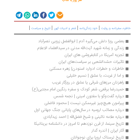
هر روز با کتاب
|
|
|
|
ره، سفرنامه‌ و روایت
خود زندگی‌نامه
شعر و ادبیات کهن
تاریخ و سیاست
بعضی روزا دلش می‌گیره آدم | ابوالفضل زرویی نصرآباد 
زندگی و زمانه شهید آیت‌الله مدنی در سیدالعلماء الاعلام
تجزیه آمریکا در کتابفروشی های ایران
تاثیرات حشدالشعبی بر سیاست‌های ایران
خاطرات و خطرات ادوارد اسنودن| زهره مسکنی
و اما از غربت، با عشق | نسیم خلیلی
راهزنان مرزهای شرقی یا عشق در روزگار غریب 
حمیدرضا برقعی، شعر کودک و سفره رنگین امام مجتبی(ع)
درباره گفت‌وگو با مفتون امینی | نجمه شمس
پیرامون هیچ‌چیز غیرممکن نیست | محمود فاضلی
درباره مصائب ارومیه در سال‌های پایانی جنگ جهانی اول
درباره علامه نائینی و شیخ فضل‌الله | احمد زیدآبادی
تاریخ سینما، از قرن نوزدهم تا امروز در دانشنامه بریتانیکا
آثار ایران | آندره گدار
تاریخ ترسناک اروپا برای نوجوانان