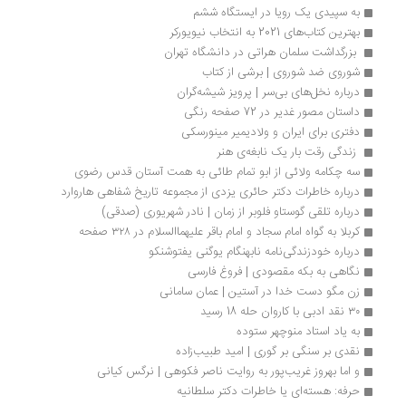
به سپیدی یک رویا در ایستگاه ششم
بهترین کتاب‌های 2021 به انتخاب نیویورکر
 بزرگداشت سلمان هراتی در دانشگاه تهران 
شوروی ضد شوروی | برشی از کتاب
درباره نخل‌های بی‌سر | پرویز شیشه‌گران
داستان مصور غدیر در 72 صفحه رنگی
دفتری برای ایران و ولادیمیر مینورسکی
 زندگی رقت بار یک نابغه‌ی هنر 
سه چکامه ولائی از ابو تمام طائی به همت آستان قدس رضوی
درباره خاطرات دکتر حائری یزدی از مجموعه تاریخ شفاهی هاروارد
درباره تلقی گوستاو فلوبر از زمان | نادر شهریوری (صدقی)
کربلا به گواه امام سجاد و امام باقر علیهماالسلام در ۳۲۸ صفحه 
درباره خودزندگی‌نامه نابهنگام یوگنی یفتوشنکو
نگاهی به بکه مقصودی | فروغ فارسی
زن مگو دست خدا در آستین | عمان سامانی
۳۰ نقد ادبی با کاروان حله 18 رسید
به یاد استاد منوچهر ستوده
نقدی بر سنگی بر گوری | امید طبیب‌زاده
و اما بهروز غریب‌پور به روایت ناصر فکوهی | نرگس کیانی
حرفه: هسته‌ای یا خاطرات دکتر سلطانیه