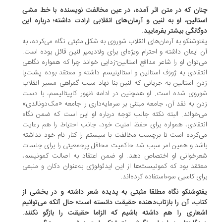
ان که در متن اثر آمده، در عین مخالفت نویسنده با خط مشی
تالین، او به لنین و آرمان‌های انقلابی ارادت داشته؛ درباره این
گانگی بیشتر بفرمایید.
توشنکو به آرمان‌های انقلاب شوروی به شکل مثبتی نگاه می‌کرده، به
 ایمان داشته و احترام ویژه‌ای برای ولادیمیر لنین قائل بوده است.
‌توان او را شاعر مدافع استالین-زدایی خواند چرا که همواره نگاهی
تقادی به ژوزف استالین و استالینیسم داشته و معتقد بوده پشت‌پا
ن استالین به جریانی که لنین بنا نهاد سبب گمراهی مسیر انقلاب
روی شده است. او همچنین در ادامه ظهور کاپیتالیسم، با دست
ن به نقد آن، جامعه مبتنی بر سرمایه‌داری را جامعه «مک‌دونالدی»
‌خواند. البته نکته جالب توجه درباره او این است که ضمن نگاه
تقادی، همواره برای حفظ امنیت خود، جانب احتیاط را هم رعایت
‌کرده است تا برچسب مخالفت با سیستم را کنار نام خود نداشته
شد و همین امر سبب شد حاکمیت محافل پرجمعیتی را برای جلسات
رخوانی او اختصاص دهد. او ضمن اعتقاد به اصالت کمونیسم،
تقد بود که کمونیست‌ها از این ایدئولوژی به‌عنوان دکان و منبعی
ای کاسبی سوءاستفاده کرده‌اند.
توشنکو نگاه مطلقا مثبتی به پدیده شعر داشته و در بخشی از
اب، آن را بازتاب‌دهنده حقیقت دانسته است؛ حال آنکه می‌توانیم
عاری را هم داشته باشیم که الزاما حقیقت را بازگو نکنند.