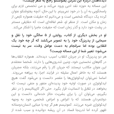
دگاهتان درباره این نگرش یفتوشنکو راجع به شعر چیست؟
ن مساله به حوزه نقد ادبی ورود می‌کند و من تخصص لازم برای
سخگویی به آن را در خود نمی‌بینم. با این حال، آنچه یفتوشنکو عنوان
ده یک دیدگاه شخصی است و می‌دانیم که حقیقت همواره تابعی از
ان و مکان است. از منظر او، شعر لفافه‌ای است که حقایقی مستتر
 پشت خود دارد و گذر زمان است که حقیقت ماجرا را آشکار می‌کند.
او در بخش دیگری از کتاب، روایتی از ۵ سالگی خود را نقل و
مایی از پدربزرگ خود را به تصویر می‌کشد که گر چه خود یک
قلابی بوده اما سرانجام به دست عوامل وقت، سر به نیست
‌شود؛ تعبیر شما از این مساله چیست؟
 دو پدربزرگ او در جریان انقلاب آسیب دیده‌اند. همواره انقلاب‌ها
 گام‌های نخستین خود، چنین تندروی‌هایی را دارند. شخصا معتقدم
ن عنوان مکاتب نیستند که جریان کار را رقم می‌زنند، بلکه مجریان
تند که به خاطر اعمال سلیقه در فرآیند اجرا، به بیراهه می‌روند.
اسا نمی‌توان ایدئولوژی‌ها را مقصر دانست و می‌شود گفت هیچ
دئولوژی در صورت اولیه خود پدیده‌ای منفور و منفی نیست که
واهد در تقابل با انسانیت قرار بگیرد. حتی اگر کاپیتالیسم را در نظر
یریم، می‌توان آن را برای بشریت حائز خدماتی دانست و این
لتمردان هستند که با اغراض و امراض شخصی خود به وجهه
دئولوژی ضربه می‌زنند. کمونیسم هم گر چه با مبنایی انسان‌دوستانه
ور کرده اما تدریجا فساد در آن ریشه دوانیده و سبب شده از