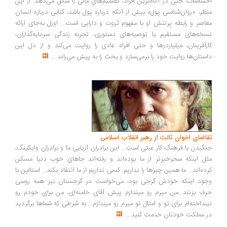
ساسات، حتی در آگاه‌ترین افراد، تصمیم‌های مالی را شکل می‌دهد. از این
ظر، «روان‌شناسی پول» بیش از آنکه درباره پول باشد، کتابی درباره انسان
اصر و رابطه پرتنش او با مفهوم ثروت و دارایی است... اوزل به‌جای ارائه
خه‌های مستقیم یا توصیه‌های دستوری، تجربه زندگی سرمایه‌گذاران،
رآفرینان، میلیاردرها و حتی افراد عادی را روایت می‌کند و از دل این
ستان‌ها روایت خود را برمی‌سازد و بحث را به پیش می‌راند
...
اضای اخوان ثالث از رهبر انقلاب اسلامی
گیدن با فرهنگ کار عبثی است... این برادران آریایی ما و برادران وایکینگ،
ل اینکه سحرخیزتر از ما بوده‌اند و رفته‌اند جاهای خوب دنیا مسکن
ده‌اند... ما همین چیزها را نداریم. کسی نداریم از ما انتقاد بکند... استالین با
ود اینکه خودش گرجی بود، می‌خواست در گرجستان نیز همه روسی
ف بزنند...من میرم رو میندازم پیش آقای خامنه‌ای، من برای خودم رو
نداخته‌ام برای تو و امثال تو میرم رو میندازم... به شرطی که شماها برگردید
 مملکت خودتان خدمت کنید
...