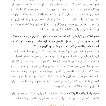
ونیسم می‌توان گفت پیاده‌سازی‌اش با توجه به شرایط خاص آن
زگار، امکان‌پذیر نبوده است و امروز تازه در جوامعی که با گذر از
احلی به حدی از صنعتی شدن و توسعه یافتگی رسیده‌اند می‌تواند
 درستی پیاده شود. طبعا امکان اجرای صحیح این ایدئولوژی در
عیت اسف‌بار روسیه آن روزگار و به دنبال میلیون‌ها کشته‌ای که در
 جنگ‌های جهانی داشته امکان‌پذیر نبوده است.
توشنکو در گرایشی که نسبت به ملت خود نشان می‌دهد، معتقد
ت هیچ ملتی در طول تاریخ به اندازه ملت روسیه رنج ندیده
ت؛ ناسیونالیسم تا چه حد در شعر او ظهور دارد؟
عا یفتوشنکو ادیبی به‌وضوح ملی‌گرا و در کنارش سوسیالیست است.
ن را می‌توان از قلم او به روشنی دریافت. من هم به معنای احترام به
شته و تاریخ کشور، شخصا گریشات ناسیونالیستی دارم. در کنار آن
 سوسیالیسم هم معتقد هستم. اما روی این تعریف از سوسیالیسم
 تاکید دارم که «اجتماعی شدنِ سرمایه» است و در واقع سیستم
ید به نحوی پیاده‌سازی شود که بتواند ثروت موجود را میان همه
سان‌ها تقسیم کند، چنانکه وضعیت توزیع نامتوازن سرمایه در جهان
روزی اصلا عاقلانه به نظر نمی‌رسد.
ودزندگی‌نامه نابهنگام
» با ۱۳۰ صفحه، شمارگان ۵۵۰ نسخه و بهای
تشر و روانه بازار شده است.
.
.
..............
...............