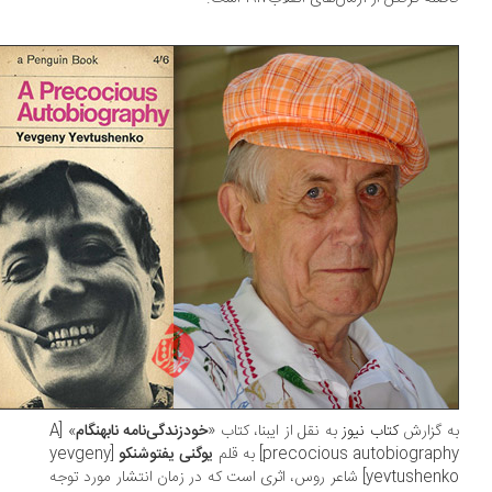
 گزارش
کتاب نیوز
به نقل از ایبنا، کتاب «
خودزندگی‌نامه نابهنگام
» [A
precocious autobiograp] به قلم
یوگنی یفتوشنکو
[yevgeny
yevtushenko] شاعر روس، اثری است که در زمان انتشار مورد توجه