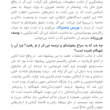
مگیری از جانب مطبوعات بین‌المللی قرار گرفت. این اثر در واقع
ح حال یک روشنفکر در جامعه شوروی به ویژه مربوط به عصر
تالین است که در عین ارادت به آرمان‌های نخستین انقلاب اکتبر
۱۹۱۷ این کشور، دیدگاه‌های انتقادی خود نسبت به وضعیت حاکم بر
معه را بی‌پروا ابراز می‌کند. این اثر روایت عشق یفتوشنکو به ادبیات
ت. از دیدار با
بوریس پاسترناک
می‌گوید و از ارادت خود به سبک
الیسم سوسیالیستی. به مناسبت انتشار این اثر، گفت‌وگویی با
یوسف
ری‌زاده
مترجم آن داشته‌ایم که در ادامه می‌خوانید.
 شد که به سراغ یفتوشنکو و ترجمه این اثر از او رفتید؟ چرا آن را
بهنگام نامیده است؟
اب از جانب انتشارات ناهید به من پیشنهاد شد. در واقع ابتدا کتابی
 آلخو کارپانتیه در فضای رئالیسم جادویی پیشنهاد شده بود که طی
ت‌وجو فهمیدم تیم کاوه میرعباسی به ترجمه آن اثر مشغول
تند و به دنبال آن، این اثر ارائه شد. درباره یفتوشنکو شناخت قبلی
اشتم و بعد از کنکاش متوجه شدم شاعری بلند آوازه، ناقدی توانمند،
لم‌نامه‌نویس و ناشر، و از جایگاه اجتماعی خوبی برخوردار بوده است.
ن شد که پیشنهاد ترجمه «خودزندگی‌نامه نابهنگام» را پذیرفتم.
توشنکو، خودزندگی‌نامه‌اش را از این جهت نابهنگام نامیده است که
 زمانه خویش، همواره با جریان حاکم استالینی ساز مخالف می‌زد و
تقد بود سیستم در حال بیراهه رفتن و فاصله گرفتن از آرمان‌های
اب [اکتبر ۱۹۱۷] است.