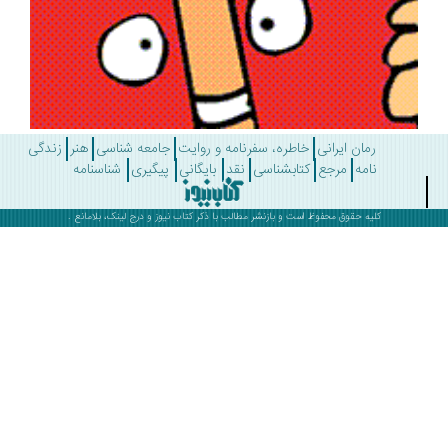
رمان ایرانی
خاطره، سفرنامه و روایت
جامعه شناسی
هنر
زندگی
نامه
مرجع
کتابشناسی
نقد
بایگانی
پیگیری
شناسنامه
کلیه حقوق محفوظ است و بازنشر مطالب با ذکر
کتاب نیوز
و درج لینک، بلامانع .