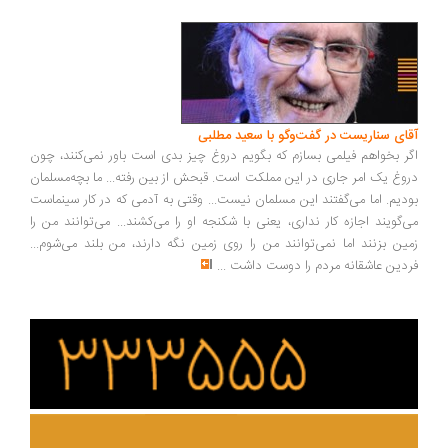
ای سناریست در گفت‌وگو با سعید مطلبی
ر بخواهم فیلمی بسازم که بگویم دروغ چیز بدی است باور نمی‌کنند، چون
وغ یک امر جاری در این مملکت است. قبحش از بین رفته... ما بچه‌مسلمان
دیم. اما می‌گفتند این مسلمان نیست... وقتی به آدمی که در کار سینماست
‌گویند اجازه کار نداری، یعنی با شکنجه او را می‌کشند... می‌توانند من را
ین بزنند اما نمی‌توانند من را روی زمین نگه دارند، من بلند می‌شوم...
دین عاشقانه مردم را دوست داشت
...