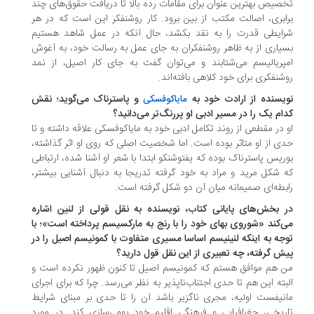
صیص بهترین عنوان برای مقامات رده بالا تا دریافت حقوق‌های چند
ابری، اصالت مکتب از بین برود. کار روشنفکر این است که در هر
ایطی قدرت را به نقد بکشد، حال آنکه در عمل شاهد هستیم
یاری از به ظاهر روشنفکران به جای عمل به رسالت خود، به آغوش
پریالیسم می‌شتابند و می‌توان گفت به جای کار اصیل، از نمد
شنفکری برای خود کلاهی بافته‌اند.
یسنده از ارادت خود به
و پاسترناک می‌گوید؛ نقش
مایاکوفسکی
ام یک را در مسیر ادبی او پررنگ‌تر می‌دانید؟
 در مقطعی از روند تکامل ادبی خود به مایاکوفسکی علاقه داشته و تا
ی از او متاثر بوده است. اما شخصیت اصلی که روی او اثر گذاشته،
ریس پاسترناک بوده که یفتوشنکو ابتدا با شعر او آشنا شده، ارتباطی
 شکل مرید و مراد به خود گرفته تدریجا به دنبال آشنایی بیشتر،
بطه‌ای صمیمانه میان آن دو شکل گرفته است.
 بخش‌های پایانی کتاب، نویسنده به نقل قولی از لنین اشاره
‌کند «شوروی بهای خود را با رنج به مارکسیسم پرداخته است»؛ با
جه به اینکه لنینیسم اساسا مسیری متفاوت با کمونیسم اصیل را در
ش گرفته، چه تعبیری از این نقل قول دارید؟
 هم موافق هستم که کمونیسم اصیل تا کنون ظهور نکرده است و
بته این هم تا حدی اجتناب‌ناپذیر به نظر می‌رسد. چرا که برای اجرای
نیفست اولیه، مجری ناگزیر باشد آن را تا حدی بر مبنای شرایط
ریخی، جغرافیایی و فرهنگی اقلیم خود بومی‌سازی کند. در مورد