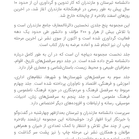
دانشنامه تبرستان و مازندران که کار تدوین و گردآوری آن از حدود ۱۰
ل پیش به طور رسمی در فرهنگخانه مازندران آغاز شد، در آخرین
زهای اسفند بالاخره از چاپخانه خارج شد.
ن مجموعه پنج جلدی نخستین دائرة‌المعارف جامع مازندران است و
با تلاش بیش از هزار و ۲۰۰ مؤلف و دانشور طی حدود یک دهه
الیت گردآوری شده است و اکنون از سوی نشر نی آخرین مرحله
پ آن نیز انجام شد و آماده عرضه به بازار کتاب است.
د نخست مجموعه دیباچه آن است که در آن به طور کامل درباره
نشنامه شرح داده شده است. در جلد دوم سرفصل‌های تاریخ، اقوام،
رافیای طبیعی و محیط زیست، باستان‌شناسی و معماری قرار دارد.
د سوم به سرفصل‌های شهرستان‌ها و شهرها، نظام‌های اداری،
وزشی و فرهنگی، اقتصاد و نام‌آوران پرداخته شده است. جلد چهارم
بوط به سرفصل فرهنگ و مردم‌نگاری در حوزه فرهنگ ناملموس و
رهنگ ملموس است و جلد پنجم به سرفصل‌های زبان، ادبیات،
سیقی، رسانه و ارتباطات و افزوده‌های دیگر اختصاص دارد.
پرست دانشنامه مازندران و تبرستان بعدازظهر چهارشنبه در گفت‌وگو
 خبرنگار ایرنا اظهار کرد: خوشبختانه این مجموعه ارزشمند بالاخره
 از چند سال تلاش و انتظار با کمک تعدادی از خیران و همراهی
لفان و همکاری نشر نی مرحله چاپ را نیز پشت سر گذاشت و