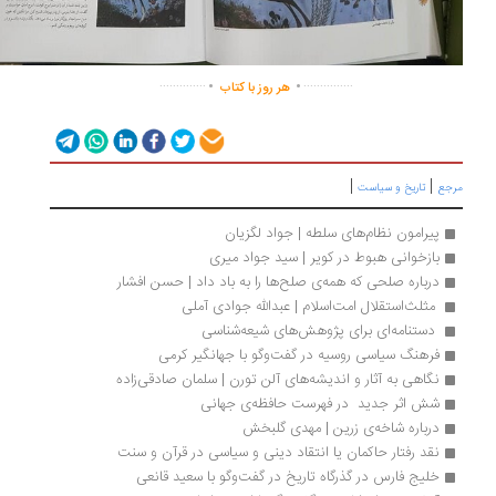
.
.
..............
...............
هر روز با کتاب
|
|
جع
تاریخ و سیاست
پیرامون نظام‌های سلطه | جواد لگزیان
بازخوانی هبوط در کویر | سید جواد میری
درباره صلحی که همه‌ی صلح‌ها را به باد داد | حسن افشار
 مثلث‌استقلال امت‌اسلام | عبدالله جوادی آملی 
 دستنامه‌ای برای پژوهش‌های شیعه‌شناسی 
فرهنگ سیاسی روسیه در گفت‌وگو با جهانگیر کرمی
نگاهی به آثار و اندیشه‌های آلن تورن | سلمان صادقی‌زاده
شش اثر جدید  در فهرست حافظه‌ی جهانی 
درباره شاخه‌ی زرین | مهدی گلبخش
نقد رفتار حاکمان یا انتقاد دینی و سیاسی در قرآن و سنت
خلیج فارس در گذرگاه تاریخ در گفت‌وگو با سعید قانعی