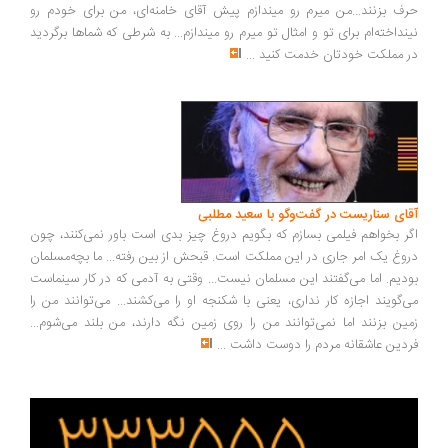
ف بزنند...من میرم رو میندازم پیش آقای خامنه‌ای، من برای خودم رو
نداخته‌ام برای تو و امثال تو میرم رو میندازم... به شرطی که شماها برگردید
 مملکت خودتان خدمت کنید
...
ای سناریست در گفت‌وگو با سعید مطلبی
ر بخواهم فیلمی بسازم که بگویم دروغ چیز بدی است باور نمی‌کنند، چون
وغ یک امر جاری در این مملکت است. قبحش از بین رفته... ما بچه‌مسلمان
دیم. اما می‌گفتند این مسلمان نیست... وقتی به آدمی که در کار سینماست
‌گویند اجازه کار نداری، یعنی با شکنجه او را می‌کشند... می‌توانند من را
ین بزنند اما نمی‌توانند من را روی زمین نگه دارند، من بلند می‌شوم...
دین عاشقانه مردم را دوست داشت
...