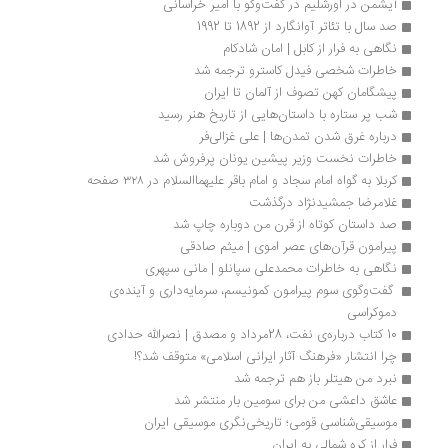
آیشمن در اورشلیم در گفت‌وگو با امیر خراسانی
صد سال با تئاتر آوانگارد از 1892 تا 1992
نگاهی به فرار از کابل | امان شادکام
خاطرات شخصی فیدل کاسترو ترجمه شد
پیشگامان کهن تصوف از آلمان تا ایران
شب پر ستاره با داستان‌هایی از تاریخ هنر رسید
درباره غرق شدن تمدن‌ها | علی غزالی‌فر
خاطرات نخست وزیر پیشین یونان پرفروش شد 
کربلا به گواه امام سجاد و امام باقر علیهماالسلام در ۳۲۸ صفحه 
غلامرضا جمشیدنژاد درگذشت
صد داستان کوتاه از قرن من دوباره چاپ شد
پیرامون قرآن‌های عصر اموی | میثم صادقی
نگاهی به خاطرات محمدعلی سپانلو | مانی سپهری
 گفت‌وگوی سوم پیرامون کمونیسم، سرمایه‌داری و آینده‌ی 
دموکراسی
10 کتاب درباره‌ی نفت، 28مرداد و مصدق | نصرالله حدادی
چرا انتشار «فرهنگ آثار ایرانی اسلامی» متوقف شد؟!
نبرد من هیتلر باز هم ترجمه شد
عاشق داعشی من برای سومین بار منتشر شد
موسیقی‌شناسی قومی؛ تاریخی‌نگری موسیقی ایران
فرار از کره شمالی به ایران