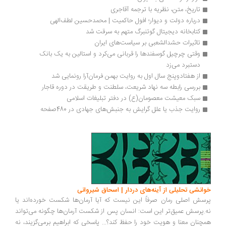
تاریخ، متن، نظریه با ترجمه آقاجری
درباره دولت و دیوار؛ افول حاکمیت | محمدحسین لطف‌الهی
کتابخانه دیجیتال گوتنبرگ متهم به سرقت شد
تاثیرات حشدالشعبی بر سیاست‌های ایران
وقتی چرچیل گوسفندها را قربانی می‌کرد و استالین به یک بانک 
دستبرد می‌زد
از هفتادوپنج سال اول به روایت بهمن فرمان‌آرا رونمایی شد
بررسی رابطه سه نهاد شریعت، سلطنت و طریقت در دوره قاجار
سبک معیشت معصومان(ع) در دفتر تبلیغات اسلامی‌
روایت جذب یا علل گرایش به جنبش‌های جهادی در 480صفحه
انشی تحلیلی از آینه‌های دردار | اسحاق شیروانی
سش اصلی رمان صرفاً این نیست که آیا آرمان‌ها شکست خورده‌اند یا
.پرسش عمیق‌تر این است: انسان پس از شکست آرمان‌ها چگونه می‌تواند
چنان معنا و هویت خود را حفظ کند؟... پاسخی که ابراهیم برمی‌گزیند، نه