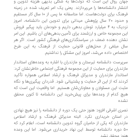
ان روال این است که دولت‌ها به شکلی بدیهی هزینه تدوین و
تشار دانشنامه‌ها را می‌پردازند. یعنی یک امر تعریف شده در زمینه
فرهنگ برای دولت‌هاست. اما متاسفانه ما پس از ۱۰ سال کار مستقیم
و حدود ۲۰ سال پژوهش میدانی برای تدوین این دانشنامه، امروز
نزدیک به ۴ میلیارد تومان بدهی داریم و خودمان باید پیگیر فروش
ن مجموعه خاص و ارزشمند برای تأمین بدهی‌های آن باشیم. این امر
ان دهنده ضعف در سیاستگذاری‌های فرهنگی کشور است. اگر هر
ال مبلغی از محل‌های قانونی حمایت از فرهنگ به این طرح
تصاص داده می‌شد، امروز این مشکل را نداشتیم.
پرست دانشنامه تبرستان و مازندران با اشاره به وعده‌های استاندار
زندران برای حمایت از این مجموعه فرهنگی اجتماعی خاطرنشان کرد:
تاندار مازندران و مدیرکل فرهنگ و ارشاد اسلامی همواره تأکید
دند که از این اثر حمایت و پشتیبانی شود. قدردان پیگیری‌ها و نگاه
بت این مسئولان و معاونان‌شان هستیم. اما واقعیت این است که
چ کدام از وعده‌ها برای پیش‌خرید این دانشنامه تا کنون محقق
شده
ری اشرفی افزود: هنوز حتی یک دوره از دانشنامه را نیز هیچ نهادی
 استان خریداری نکرد. البته مدیرکل فرهنگ و ارشاد اسلامی
زندران که یکی از حامیان گروه تدوین دانشنامه است، اعلام کرد که
۵۰ دوره دانشنامه توسط این نهاد خریداری می‌شود. اما این وعده
وز محقق نشد.