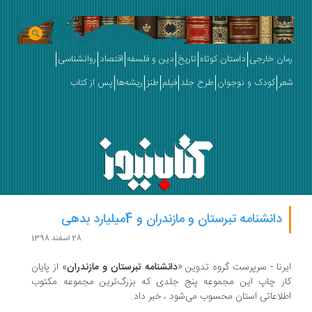
ان خارجی
داستان کوتاه
تاریخ
دین و فلسفه
اقتصاد
روانشناسی
ر
کودک و نوجوان
طرح جلد
فیلم
طنز
ریشه‌ها
پس از کتاب
دانشنامه تبرستان و مازندران و 4میلیارد بدهی
28 اسفند 1398
رنا - سرپرست گروه تدوین «
دانشنامه تبرستان و مازندران
» از پایان
ار چاپ این مجموعه پنج جلدی که بزرگ‌ترین مجموعه مکتوب
لاعاتی استان محسوب می‌شود ، خبر داد.