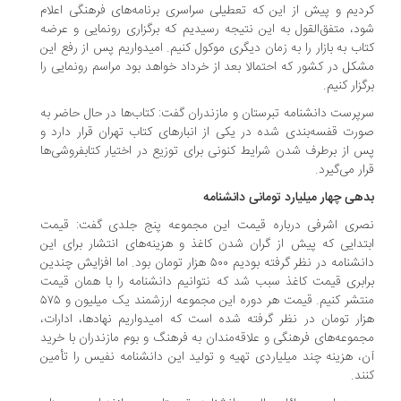
دیم و پیش از این که تعطیلی سراسری برنامه‌های فرهنگی اعلام
د، متفق‌القول به این نتیجه رسیدیم که برگزاری رونمایی و عرضه
اب به بازار را به زمان دیگری موکول کنیم. امیدواریم پس از رفع این
کل در کشور که احتمالا بعد از خرداد خواهد بود مراسم رونمایی را
گزار کنیم.
پرست دانشنامه تبرستان و مازندران گفت: کتاب‌ها در حال حاضر به
رت قفسه‌بندی شده در یکی از انبارهای کتاب تهران قرار دارد و
 از برطرف شدن شرایط کنونی برای توزیع در اختیار کتابفروشی‌ها
ار می‌گیرد.
هی چهار میلیارد تومانی دانشنامه
صری اشرفی درباره قیمت این مجموعه پنج جلدی گفت: قیمت
تدایی که پیش از گران شدن کاغذ و هزینه‌های انتشار برای این
دانشنامه در نظر گرفته بودیم ۵۰۰ هزار تومان بود. اما افزایش چندین
ابری قیمت کاغذ سبب شد که نتوانیم دانشنامه را با همان قیمت
منتشر کنیم. قیمت هر دوره این مجموعه ارزشمند یک میلیون و ۵۷۵
ار تومان در نظر گرفته شده است که امیدواریم نهادها، ادارات،
موعه‌های فرهنگی و علاقه‌مندان به فرهنگ و بوم مازندران با خرید
، هزینه چند میلیاردی تهیه و تولید این دانشنامه نفیس را تأمین
ند.