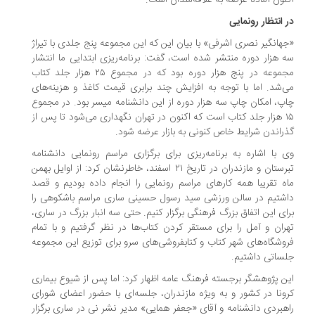
نون آماده عرضه به علاقه‌مندان است.
 انتظار رونمایی
هانگیر نصری اشرفی» با بیان این که این مجموعه پنج جلدی با تیراژ
 هزار دوره منتشر شده است، گفت: برنامه‌ریزی ابتدایی ما انتشار
مجموعه در پنج هزار دوره بود که در مجموع ۲۵ هزار جلد کتاب
‌شد. اما با توجه به افزایش چند برابری قیمت کاغذ و هزینه‌های
پ، امکان چاپ سه هزار دوره از این دانشنامه میسر بود. در مجموع
۱۵ هزار جلد کتاب است که اکنون در تهران نگهداری می‌شود تا پس از
راندن شرایط خاص کنونی به بازار عرضه شود.
 با اشاره به برنامه‌ریزی برای برگزاری مراسم رونمایی دانشنامه
تبرستان و مازندران در تاریخ ۲۱ اسفند، خاطرنشان کرد: از اوایل بهمن
ه تقریبا همه کارهای مراسم رونمایی را انجام داده بودیم و قصد
شتیم در سالن ورزشی سید رسول حسینی ساری مراسم باشکوهی را
ای این اتفاق بزرگ فرهنگی برگزار کنیم. حتی سه انبار بزرگ در ساری،
ران و آمل را برای مستقر کردن کتاب‌ها در نظر گرفتیم و با تمام
وشگاه‌های شهر کتاب و کتابفروشی‌های سرو برای توزیع این مجموعه
ساتی داشتیم.
ن پژوهشگر برجسته فرهنگ عامه اظهار کرد: اما پس از شیوع بیماری
ونا در کشور و به ویژه مازندران، جلسه‌ای با حضور اعضای شورای
هبردی دانشنامه و آقای «جعفر همایی» مدیر نشر نی در ساری برگزار