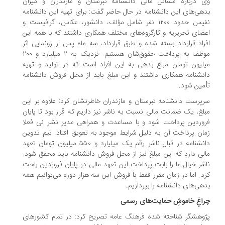
 درباره مسائل مالی دانشنامه تبرستان و مازندران و میزان
هی‌های این دانشنامه در حال حاضر گفت: برای تهیه این دانشنامه
نفیس حدود ۱۲۰۰ نفر شامل مؤلف، دانشور، عکاس، گرافیست و
ضای تحریریه و کارگروه‌های مختلف همکاری داشتند که با همه این
راد قرارداد بسته شده و طبق قرارداد، سه ماه پس از رونمایی اثر
موظف به پرداخت حقوق‌شان هستیم. نزدیک به ۲ میلیارد و ۲۰۰
لیون تومان مبلغ بدهی به این افراد است که در تولید و تهیه
نشنامه همکاری داشتند و این مبلغ باید از محل فروش دانشنامه
مین شود.
پرست دانشنامه تبرستان و مازندران خاطرنشان کرد: علاوه بر این
لغ، یک ضمانت مالی نسبت به ناشر نیز داریم که قرار بود تا پایان
وردین پرداخت شود و با مساعدت و همراهی مدیر نشر نی فعلا
ان پرداخت آن به دلیل شرایط موجود به تعویق افتاد. تیم تدوین
دانشنامه در قبال ناشر رقم یک میلیارد و ۵۵۰ میلیون تومان تعهد
لی دارد که این مبلغ نیز از محل فروش دانشنامه باید محقق شود.
شر خیال ما را بابت پرداخت این تعهد مالی در پایان فروردین راحت
د. اما در زمان مقرر فقط با فروش این سه هزار دوره می‌توانیم همه
هی‌های دانشنامه را بپردازیم.
اغِ خاموشِ حمایت‌های رسمی
وهشگر شناخته شده فرهنگ عامه تصریح کرد: در تمام کشورهای