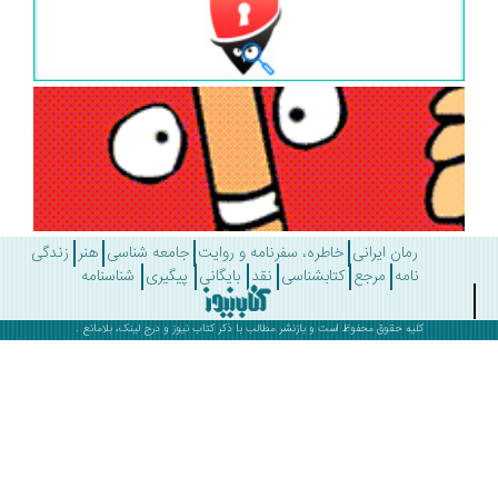
رمان ایرانی
خاطره، سفرنامه و روایت
جامعه شناسی
هنر
زندگی
نامه
مرجع
کتابشناسی
نقد
بایگانی
پیگیری
شناسنامه
کلیه حقوق محفوظ است و بازنشر مطالب با ذکر
کتاب نیوز
و درج لینک، بلامانع .