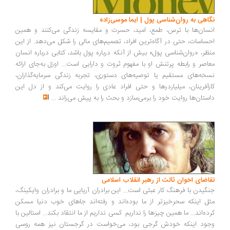
اهی به روان‌شناسی پول | ایما موسی‌زاده
سان‌ها با ترس، طمع، امید، حسرت و مقایسه زندگی می‌کنند و همین
ساسات، حتی در آگاه‌ترین افراد، تصمیم‌های مالی را شکل می‌دهد. از این
ظر، «روان‌شناسی پول» بیش از آنکه درباره پول باشد، کتابی درباره انسان
اصر و رابطه پرتنش او با مفهوم ثروت و دارایی است... اوزل به‌جای ارائه
خه‌های مستقیم یا توصیه‌های دستوری، تجربه زندگی سرمایه‌گذاران،
رآفرینان، میلیاردرها و حتی افراد عادی را روایت می‌کند و از دل این
ستان‌ها روایت خود را برمی‌سازد و بحث را به پیش می‌راند
...
اضای اخوان ثالث از رهبر انقلاب اسلامی
گیدن با فرهنگ کار عبثی است... این برادران آریایی ما و برادران وایکینگ،
ل اینکه سحرخیزتر از ما بوده‌اند و رفته‌اند جاهای خوب دنیا مسکن
ده‌اند... ما همین چیزها را نداریم. کسی نداریم از ما انتقاد بکند... استالین با
ود اینکه خودش گرجی بود، می‌خواست در گرجستان نیز همه روسی