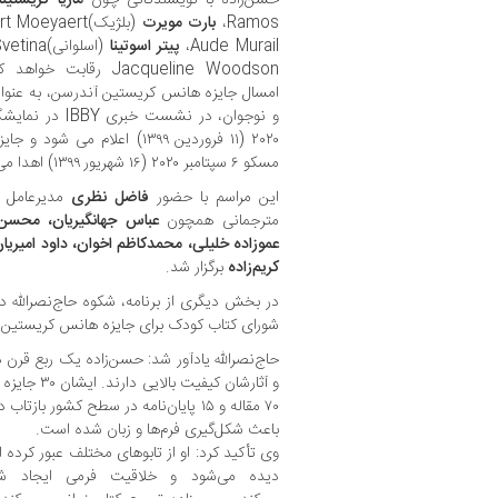
Ramos،
بارت مویرت
(بلژیک)Bart Moeyaert،
Aude Murail،
پیتر اسوتینا
(اسلوانی)Peter Svetina و
Jacqueline Woodson رق
امسال جایزه هانس کریستین آندرسن، به عنوان
مسکو ۶ سپتامبر ۲۰۲۰ (۱۶ شهریور ۱۳۹۹) اهدا می شود.
این مراسم با حضور
فاضل نظری
مدیرعامل ک
مترجمانی همچون
عباس جهانگیریان، محسن 
عموزاده خلیلی، محمدکاظم اخوان، داود امیری
کریم‌زاده
برگزار شد.
در بخش دیگری از برنامه، شکوه حاج‌نصرالله د
شورای کتاب کودک برای جایزه هانس کریستین ان
حاج‌نصرالله یادآور شد: حسن‌زاده یک ربع قرن د
و آثارشان کی
۷۰ مقاله و ۱۵ پایان‌نامه در سطح کشور
باعث شکل‌گیری فرم‌ها و زبان شده است.
وی تأکید کرد: او از تابوهای مختلف عبور کرده 
دیده می‌شود و خلاقیت فرمی ایجاد 