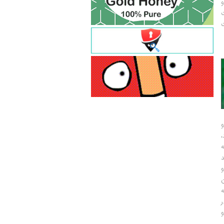
و
ت
ت
و
و
ر