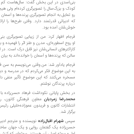
کودک و بزرگ‌سال را تصویرگری کرده‌ام ولی هیچ
رو تمایل به انجام تصویرگری پرنده‌ها و آسمان 
که ادبیاتی قدرتمند دارد. وقتی طرح‌ها را ارائ
خوش‌شان آمده بود.
فرجام اظهار کرد: من از زیبایی تصویرگری ب
او روح اسطوره‌ای، مدرن و طنز اثر را فهمیده و
کاراکترهای انسانی‌شان نیز قابل درک است. در 
سالن که پرنده‌ها و آسمان را خوانده‌اند به بیان 
فرجام یادآور شد: من وقتی می‌نویسم به سن فک
به این موضوع فکر می‌کردم که در مدرسه و دبی
مسخره می‌کنند که این موضوع تأثیر منفی دار
درباره پرندگان نوشتم.
در بخش‌ پایانی نکوداشت فرهاد حسن‌زاده با
محمدرضا زمردیان
معاون فرهنگی کانون، روح‌
انتشارات کانون و فریدون عموزاده‌خلیلی رئ
برگزار شد.
سپس
شهرام اقبال‌زاده
نویسنده و مترجم ادبی
حسن‌زاده یک گفتمان روایی و یک جهان سا
اول و سوژه اصلی آن هستند. سوژه‌ای که کنش و 