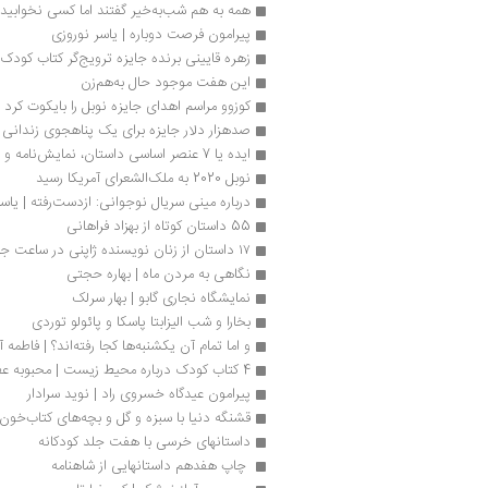
همه به هم شب‌به‌خیر گفتند اما کسی نخوابید
پیرامون فرصت دوباره | یاسر نوروزی
زهره قایینی برنده جایزه ترویج‌گر کتاب کودک
این هفت موجود حال‌ به‌هم‌زن
کوزوو مراسم اهدای جایزه نوبل را بایکوت کرد
صدهزار دلار جایزه برای یک پناهجوی زندانی
ایده یا 7 عنصر اساسی داستان، نمایش‌نامه و فیلم‌نامه
نوبل 2020 به ملک‌الشعرای آمریکا رسید
درباره مینی سریال نوجوانی: ازدست‌رفته | یا
55 داستان‌ کوتاه از بهزاد فراهانی 
۱۷ داستان از زنان نویسنده ژاپنی در ساعت جزر و مد
نگاهی به مردن ماه | بهاره حجتی
نمایشگاه نجاری گابو | بهار سرلک
بخارا و شب الیزابتا پاسکا و پائولو توردی
و اما تمام آن یکشنبه‌ها کجا رفته‌اند؟ | فاطمه آ
4 کتاب کودک درباره محیط زیست | محبوبه عظیم زاده
پیرامون عیدگاه خسروی راد | نوید سرادار
قشنگه دنیا با سبزه و گل و بچه‌های کتاب‌خون!
داستانهای خرسی با هفت جلد کودکانه
 چاپ هفدهم داستانهایی از شاهنامه‌ 