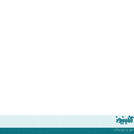
نیوز
و درج لینک،