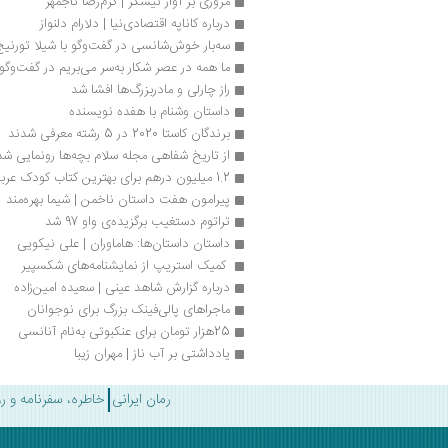
مروری بر آواز نیشکر | کرم‌رضا تاجمهر
درباره کاناپه اقتصادی‌نیا | دلارام دلنواز
سه‌بار خوش‌شانسی در گفت‌وگو با شیلا تورنیج
ما همه در عصر شکار به‌سر می‌بریم در گفت‌وگو
راز چارلی و مادربزرگ‌ها افشا شد
داستان وشنام با هفده نویسنده
برندگان کاستا 2020 در 5 رشته معرفی شدند
از تاریخ شفاهی مجله سلام بچه‌ها رونمایی شد
1.2 میلیون درهم برای بهترین کتاب کودک عربی
پیرامون هفت داستان ناخمن | شيما بهره‌مند
تراتوم دستغیب برگزیده‌ی واو 97 شد
داستان داستان‌ها: هاماوران | علی نیکویی
 کمیک استریپ از نمایشنامه‌های شکسپیر 
درباره گزارش شاهد عینی | سعیده امین‌زاده
ماجراهای پالی‌فینک بزرگ برای نوجوانان
25هزار تومان برای عنکبوتی به‌نام آنانسی
یادداشتی بر آب ناز | مهران زیبا
رمان ایرانی
خاطره، سفرنامه و ر