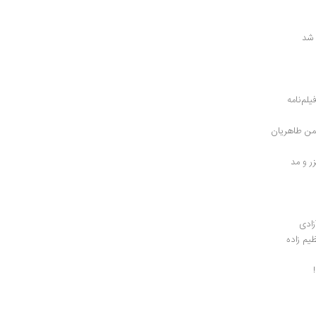
 شد
سمن طاهریان
زادی