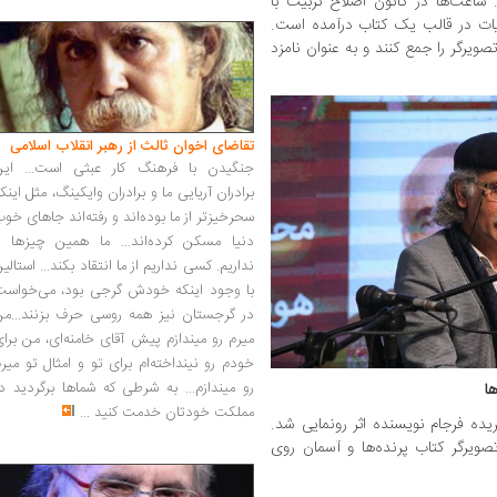
. ساعت‌ها در کانون اصلاح تربیت با
یات در قالب یک کتاب درآمده است.
ویرگر را جمع کنند و به عنوان نامزد
تقاضای اخوان ثالث از رهبر انقلاب اسلامی
جنگیدن با فرهنگ کار عبثی است... این
برادران آریایی ما و برادران وایکینگ، مثل اینک
سحرخیزتر از ما بوده‌اند و رفته‌اند جاهای خو
دنیا مسکن کرده‌اند... ما همین چیزها را
نداریم. کسی نداریم از ما انتقاد بکند... استالی
با وجود اینکه خودش گرجی بود، می‌خواست
در گرجستان نیز همه روسی حرف بزنند...من
میرم رو میندازم پیش آقای خامنه‌ای، من برا
خودم رو نینداخته‌ام برای تو و امثال تو میر
رو میندازم... به شرطی که شماها برگردید د
ا
مملکت خودتان خدمت کنید
...
یده فرجام‌ نویسنده اثر رونمایی شد.
ویرگر کتاب پرنده‌ها و آسمان روی