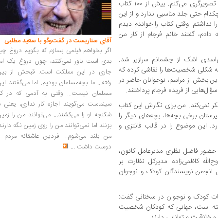
بنی‌اسدی در این بخش گفت: سال‌هاست کم تصویرگری می‌کنم. بیش از ۱۰۰ کتاب
کدام حتی جلد مناسبی ندارد و از این
را نداشتم. وقتی کتاب را خواندم دیدم
ه دادم، گفتند خانم فرجام از کار من
آقای سناریست در گفت‌وگو با سعید مطلبی
اگر بخواهم فیلمی بسازم که بگویم دروغ چی
نی‌اسدی اشک از چشمانم سرازیر شد.
بدی است باور نمی‌کنند، چون دروغ یک امر
 به شکلی شخصیت‌ها را نقاشی کرده که
جاری در این مملکت است. قبحش از بین
این بخش از مراسم، نوجوانان حاضر در
رفته... ما بچه‌مسلمان بودیم. اما می‌گفتند ای
سؤال‌هایی از فریده فرجام پرداختند.
مسلمان نیست... وقتی به آدمی که در کار
سینماست می‌گویند اجازه کار نداری، یعنی ب
ر نمی‌کنم. من برای نگارش این کتاب
شکنجه او را می‌کشند... می‌توانند من را زمی
رستان برخی بچه‌ها، بچه‌های دیگر را
بزنند اما نمی‌توانند من را روی زمین نگه دارند
د. این موضوع را در قالب فانتزی و
من بلند می‌شوم... فردین عاشقانه مردم را
دوست داشت
...
 حضور فاضل نظری مدیرعامل کانون،
الله کاظمی‌زاده مدیرکل نظارت بر
یس انجمن نویسندگان کودک و نوجوان
ات کودک و نوجوان در سخنانی گفت:
خته است، جهانی که کودکان شخصیت
خلاقیت و توانایی دارند.