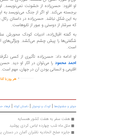
او افزود: حسن‌زاده از خشونت نمی‌نویسد. او
برجسته می‌کند. او اگر از جنگ می‌نویسد به 
به این شکل نباشد. حسن‌زاده در داستان رئال
که سرشار از دوستی و عبور از تابوهاست.
به گفته اقبال‌زاده، ادبیات کودک محورش 
شگفتی‌ها را پیش چشم می‌کشد. ویژگی‌های آثار
است.
او ادامه داد: حسن‌زاده تأثیری از کسی نگر
احمد محمود
را می‌توان در آثار او دید. حسن‌
اقلیمی و انسانی بودن آن در جهان، مهم است.
.
...............
هر روز با کت
|
|
|
جوایز و جشنواره‌ها
کودک و نوجوان
داستان کوتاه
فرهاد حس
هفت سفر به هفت کشور همسایه
مثل ماه شب چهارده لباس کردی پوشید
جایزه صلح اتحادیه ناشران آلمان در دستان