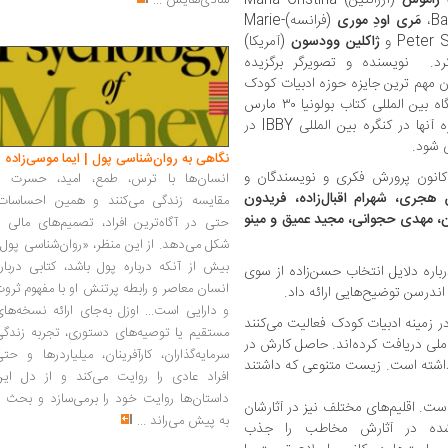
شادی‌هایش
...
مَری اودِ موری
(فرانسه)Marie-
ژاکلین وودسون
(آمریکا)
ابت خواهد کرد. نویسنده و تصویرگر برگزیده
 مهم ترین جایزه حوزه ادبیات کودک
و نوجوان، در نشست خبری IBBY در نمایشگاه بین المللی کتاب بولونیا ۳۰ مارس
۲۰۲۰ (۱۱ فروردین ۱۳۹۹) اعلام می شود و جایزه آنها در کنگره بین المللی IBBY در
نگاهی به روان‌شناسی پول | ایما موسی‌زاده
انون پرورش فکری و نویسندگان و
انسان‌ها با ترس، طمع، امید، حسرت و
هجری، شهرام اقبال‌زاده، فریدون
مقایسه زندگی می‌کنند و همین احساسات،
ان، مهدی حجوانی، مجید عمیق و مینو
حتی در آگاه‌ترین افراد، تصمیم‌های مالی ر
شکل می‌دهد. از این منظر، «روان‌شناسی پول
بیش از آنکه درباره پول باشد، کتابی دربار
رباره دلایل انتخاب حسن‌زاده از سوی
انسان معاصر و رابطه پرتنش او با مفهوم ثرو
درسن توضیح‌هایی ارائه داد.
و دارایی است... اوزل به‌جای ارائه نسخه‌ها
ر زمینه ادبیات کودک فعالیت می‌کنند
مستقیم یا توصیه‌های دستوری، تجربه زندگی
فیت بالایی دارند. ایشان ۳۰ جایزه ملی دریافت کرده‌اند. حاصل کارش در
سرمایه‌گذاران، کارآفرینان، میلیاردرها و حت
 بازتاب داشته است. زیست متنوعی که داشتند
افراد عادی را روایت می‌کند و از دل این
داستان‌ها روایت خود را برمی‌سازد و بحث ر
است. اقلیم‌های مختلف نیز در آثارشان
به پیش می‌راند
...
شده در آثارش مخاطب را جذب