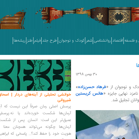
و فلسفه
اقتصاد
روانشناسی
شعر
کودک و نوجوان
طرح جلد
فیلم
طنز
ریشه‌ها
ا
30 بهمن 1398
ودک و نوجوان از «
فرهاد حسن‌زاده
»
امزد نهایی جایزه «
هانس کریستین
خوانشی تحلیلی از آینه‌های دردار | اسحاق
انان تجلیل شد.
شیروانی
پرسش اصلی رمان صرفاً این نیست که آیا
آرمان‌ها شکست خورده‌اند یا نه.پرسش
عمیق‌تر این است: انسان پس از شکست
آرمان‌ها چگونه می‌تواند همچنان معنا و
هویت خود را حفظ کند؟... پاسخی که ابراهی