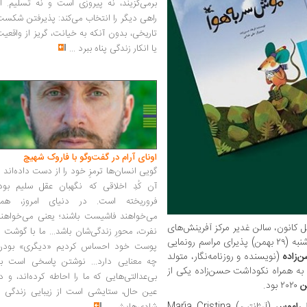
برمی‌گزیند، نه پیروزی است و نه تسلیم. ا
راهی دیگر را انتخاب می‌کند: پذیرفتن شکس
تاریخی، بدون آنکه به خیانت، گریز از واقعی
یا انکار زندگی پناه ببرد
...
اونای آرام در گفت‌وگو با فاروک شهیچ‭
گویی انسان‌ها ترمزِ خود را از دست داده‌اند 
آن کُدِ اخلاقی که نگهبان عقل سلیم بود،
فروریخته است. در دنیای امروز، همه
می‌خواهند فاشیست باشند؛ یعنی می‌خواهند
لل کانون، سالن غدیر مرکز آفرینش‌های
نفرت، محورِ زندگی‌شان باشد... ما با گوشت 
فرهنگی هنری کانون پرورش فکری شامگاه سه‌شنبه (۲۹ بهمن) پذیرای مراسم رونمایی
پوست خود احساس کردیم «دیگری» بودن
‌زاده
(نویسنده و روزنامه‌نگار، متولد
چه معنایی دارد... نوشتن پاسخی است به
 به همراه نکوداشت حسن‌زاده یکی از
بی‌عدالتی‌هایی که ما را احاطه کرده‌اند، و د
ن
۲۰۲۰ بود.
عین حال، ستایشی است از زیبایی زندگی و
ا راموس
(آرژانتین) María Cristina