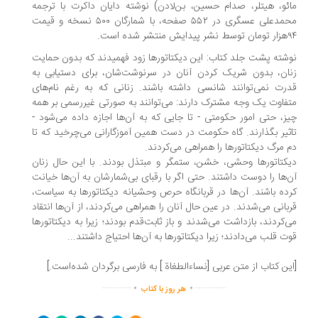
مائو، هیتلر، صدام حسین، بن‌لادن) نوشته دایان داکرت با ترجمه
محمدعلی عسگری در ۵۵۲ صفحه، با شمارگان ۵۰۰ نسخه و قیمت
۹۴هزار تومان توسط نشر پیدایش منتشر شده‌ است.
نوشته پشت‌ جلد کتاب: این دیکتاتورها زود فهمیدند که بدون حمایت
زنان، بدون شریک کردن آنان در سرنوشت‌شان، برای دستیابی به
قدرت نمی‌توانند شانسی داشته باشند. زنانی که به رغم نام‌های
متفاوت یک‌ وجه مشترک دارند: می‌توانند به صورتی غیررسمی بر همه
چیز، حتی امور حکومتی - تا جایی که به آن‌ها اجازه داده می‌شود -
تاثیر بگذارند. گاه حکومت در دست همین آموزگارانی می‌چرخید که تا
دم مرگ دیکتاتورها را همراهی می‌کردند.
دیکتاتورها وحشی، خشن، ستمگر و مبتذل بودند. با این حال زنان
آن‌ها را دوست داشتند. حتی اگر با رقبای بی‌شمارشان به آن‌ها خیانت
کرده باشند. آن‌ها در قربانگاه حرص وحشیانه دیکتاتورها به سیاست،
قربانی می‌شدند. در عین حال آنان را همراهی می‌کردند، از آن‌ها انتقاد
می‌کردند، بازداشت می‌شدند و باز ثابت‌قدم بودند؛ زیرا به دیکتاتورها
قوت قلب می‌دادند؛ زیرا دیکتاتورها به آن‌ها احتیاج داشتند...
[این کتاب از متن عربی [نساء‌الطغاة ] به فارسی برگردان شده‌است.]
.
.
..............
...............
هر روز با کتاب