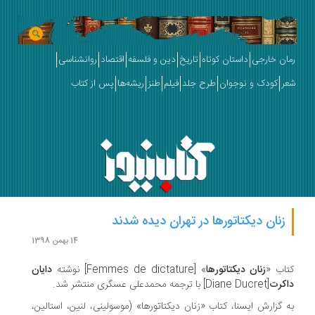
رمان خارجی
داستان کوتاه
تاریخ
دین و فلسفه
اقتصاد
روانشناسی
شعر
کودک و نوجوان
طرح جلد
فیلم
طنز
ریشه‌ها
پس از کتاب
زنان دیکتاتورها در تهران دیده شدند
14 بهمن 1398
کتاب «
زنان دیکتاتورها
» [Femmes de dictature] نوشته
دایان
داکرت
[Diane Ducret] با ترجمه محمدعلی عسگری منتشر شد.
به گزارش ایسنا، کتاب «زنان دیکتاتورها» (موسولینی، لنین، استالین،