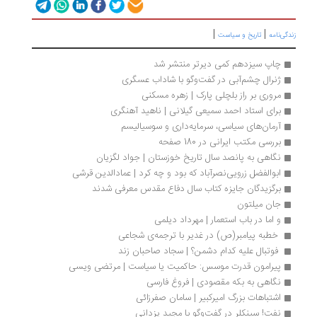
|
|
زندگی‌نامه
تاریخ و سیاست
چاپ سیزدهم کمی دیرتر منتشر شد
ژنرال چشم‌آبی در گفت‌وگو با شاداب عسگری
مروری بر راز بلچلی پارک | زهره مسکنی
برای استاد احمد سمیعی گیلانی | ناهید آهنگری
آرمان‌های سیاسی، سرمایه‌داری و سوسیالیسم
بررسی مکتب ایرانی در 180 صفحه
نگاهی به پانصد سال تاریخ خوزستان | جواد لگزیان
ابوالفضل زرویی‌نصرآباد که بود و چه کرد | عمادالدین قرشی
برگزیدگان جایزه کتاب سال دفاع مقدس معرفی شدند
جان میلتون
و اما در باب استعمار | مهرداد دیلمی
 خطبه پیامبر(ص) در غدیر با ترجمه‌ی شجاعی 
 فوتبال علیه کدام دشمن؟ | سجاد صاحبان زند  
پیرامون قدرت موسس: حاکمیت یا سیاست | مرتضی ویسی
نگاهی به بکه مقصودی | فروغ فارسی
اشتباهات بزرگ امیرکبیر | سامان صفرزائی
نفت! سینکلر در گفت‌وگو با مجید یزدانی