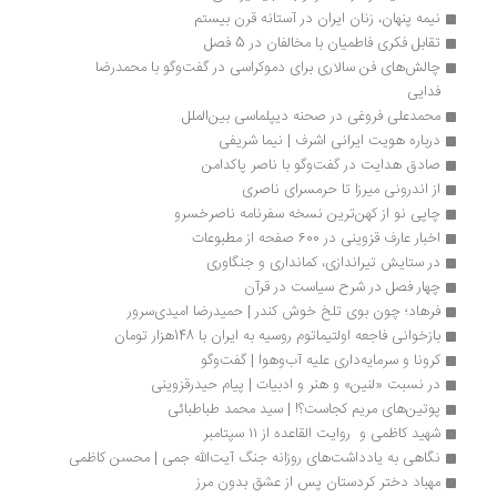
نیمه پنهان، زنان ایران در آستانه قرن بیستم
تقابل فکری فاطمیان با مخالفان در 5 فصل
چالش‌های فن سالاری برای دموکراسی در گفت‌وگو با محمدرضا 
فدایی
محمدعلی فروغی در صحنه دیپلماسی بین‌الملل
درباره هویت ایرانی اشرف | نیما شریفی
صادق هدایت در گفت‌وگو با ناصر پاکدامن 
از اندرونی میرزا تا حرمسرای ناصری
چاپی نو از کهن‌ترین نسخه سفرنامه‌ ناصرخسرو
اخبار عارف قزوینی در 600 صفحه از مطبوعات
در ستایش تیراندازی، کمانداری و جنگاوری
چهار فصل در شرح سیاست در قرآن
فرهاد؛ چون بوی تلخ خوش کندر | حمیدرضا امیدی‌سرور
بازخوانی فاجعه اولتیماتوم روسیه به ایران با 148هزار تومان
کرونا و سرمایه‌داری علیه آب‌وهوا | گفت‌وگو
در نسبت «لنین» و هنر و ادبیات | پیام حیدرقزوینی
پوتین‌های مریم کجاست؟! | سید محمد طباطبائی
شهید کاظمی و  روایت القاعده از ۱۱ سپتامبر
نگاهی به یادداشت‌های روزانه جنگ آیت‌الله جمی | محسن کاظمی
مهباد دختر کردستان پس از عشق بدون مرز