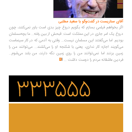
آقای سناریست در گفت‌وگو با سعید مطلبی
اگر بخواهم فیلمی بسازم که بگویم دروغ چیز بدی است باور نمی‌کنند، چون
دروغ یک امر جاری در این مملکت است. قبحش از بین رفته... ما بچه‌مسلمان
بودیم. اما می‌گفتند این مسلمان نیست... وقتی به آدمی که در کار سینماست
می‌گویند اجازه کار نداری، یعنی با شکنجه او را می‌کشند... می‌توانند من را
زمین بزنند اما نمی‌توانند من را روی زمین نگه دارند، من بلند می‌شوم...
فردین عاشقانه مردم را دوست داشت
...