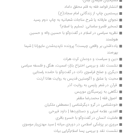
مسیحیان شیعه‌ی لبنان!
انتشار قواعد فقه به قلم محقق داماد
بیستمین چاپ از زندگانی امام سجاد(ع)
نجوای عارفانه یا شرح مناجات شعبانیه به چاپ دوم رسید
تسخیر قلمرو ساسانی: تسلیم یا اسلام؟
نظریه سیاسی در اسلام در گفت‌وگو با حسین واله و حسین 
هوشمند
یادداشتی بر واقعی چیست؟ پرونده ناپدید‌شدن مایورانا | شیما 
بهره‌مند 
دین و سیاست و دودمان کرت هرات
نشست نقد و بررسی اختراع بازار؛ اسمیت، هگل و فلسفه سیاسی
دیگری و صلح فراسوی ذات در گفت‌وگو با حامده راستایی
محبت یا عشق و آگوستین قدیس به روایت هانا آرنت
 قرآن در شعر پارسی به روایت آذر 
نگاهی به زیرسیگاری موریس
 اصول فقه | محمدرضا مظفر
خودشناسی در گرو دیگرشناسی | مصطفی ملکیان
الغدیر، علامه امینی و دستاوردها | داود فیرحی
عاملیت انسان در گفت‌وگو با خسرو باقری
مروری بر پزشکی اسلامی در دوره‌ی میانه | سید مهدی‌یار موسوی
نشست نقد و بررسی پسا اسلام‌گرایی بیات