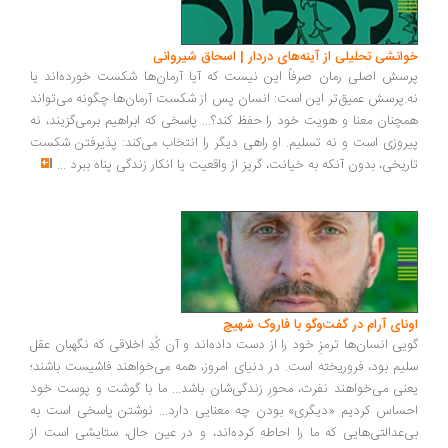
خوانشی تحلیلی از آینه‌های دردار | اسحاق شیروانی
پرسش اصلی رمان صرفاً این نیست که آیا آرمان‌ها شکست خورده‌اند یا
نه.پرسش عمیق‌تر این است: انسان پس از شکست آرمان‌ها چگونه می‌تواند
همچنان معنا و هویت خود را حفظ کند؟... پاسخی که ابراهیم برمی‌گزیند، نه
پیروزی است و نه تسلیم. او راهی دیگر را انتخاب می‌کند: پذیرفتن شکست
تاریخی، بدون آنکه به خیانت، گریز از واقعیت یا انکار زندگی پناه ببرد
...
اونای آرام در گفت‌وگو با فاروک شهیچ‭
گویی انسان‌ها ترمزِ خود را از دست داده‌اند و آن کُدِ اخلاقی که نگهبان عقل
سلیم بود، فروریخته است. در دنیای امروز، همه می‌خواهند فاشیست باشند؛
یعنی می‌خواهند نفرت، محورِ زندگی‌شان باشد... ما با گوشت و پوست خود
احساس کردیم «دیگری» بودن چه معنایی دارد... نوشتن پاسخی است به
بی‌عدالتی‌هایی که ما را احاطه کرده‌اند، و در عین حال، ستایشی است از