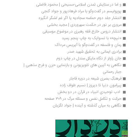
و اما در ستایش تمدن اسلامی-مسیحی | محمود فاضلی
پوپولیسم در گفت‌وگو با مراد فرهادپور و جواد گنجی
انتشار جلد دوم حماسه سجادیه یا اگر غم لشگر انگیزد
مروری بر نور در حکمت سهروردی | مجید بخشی
انتشار دروس خارج فقه رهبری در موضوع موسیقی
«نیچه» با تسوایک به چاپ پنجم رسید
رمان و فلسفه در گفت‌وگو با آیریس مرداک
برادری ایمانی به تحقیق شهید صدر
جان راولز از نگاه مایکل سندل در چاپ دوم
نگاهی به آیین های تلویزیونی و بازنمایی حزن و فرح مذهبی | 
جبار رحمانی
فرهنگِ بصری شیعه در دوره قاجار
پیرامون دنیا تا دیروز | نسیم طواف زاده
 ادب توحیدی انبیاء در قرآن در دو بخش 
حرکت و تکامل نفس و مسئله مرگ در ۳۰۹ صفحه
نگاهی به میان گذشته و آینده | جواد لگزیان