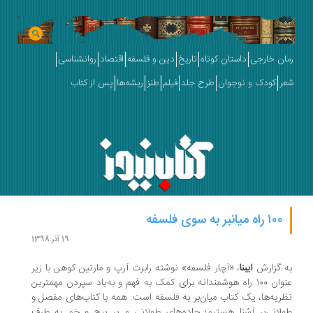
رمان خارجی
داستان کوتاه
تاریخ
دین و فلسفه
اقتصاد
روانشناسی
شعر
کودک و نوجوان
طرح جلد
فیلم
طنز
ریشه‌ها
پس از کتاب
۱۰۰ راه میانبر به سوی فلسفه
19 آذر 1398
به گزارش
ایبنا
، «آچار فلسفه» نوشته رابرت آرپ و مارتین کوهن با زیر
عنوان ۱۰۰ راه هوشمندانه برای کمک به فهم و به‌یاد سپردن مهمترین
نظریه‌ها، یک کتاب میان‌بر به فلسفه است. همه با کتاب‌های مفصل و
طولانی‌بر آشنا هستیم؛ جاده‌های طولانی و پر پیچ و خم به طرف