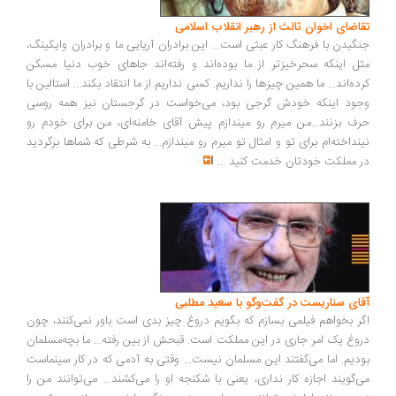
تقاضای اخوان ثالث از رهبر انقلاب اسلامی
جنگیدن با فرهنگ کار عبثی است... این برادران آریایی ما و برادران وایکینگ،
مثل اینکه سحرخیزتر از ما بوده‌اند و رفته‌اند جاهای خوب دنیا مسکن
کرده‌اند... ما همین چیزها را نداریم. کسی نداریم از ما انتقاد بکند... استالین با
وجود اینکه خودش گرجی بود، می‌خواست در گرجستان نیز همه روسی
حرف بزنند...من میرم رو میندازم پیش آقای خامنه‌ای، من برای خودم رو
نینداخته‌ام برای تو و امثال تو میرم رو میندازم... به شرطی که شماها برگردید
در مملکت خودتان خدمت کنید
...
آقای سناریست در گفت‌وگو با سعید مطلبی
اگر بخواهم فیلمی بسازم که بگویم دروغ چیز بدی است باور نمی‌کنند، چون
دروغ یک امر جاری در این مملکت است. قبحش از بین رفته... ما بچه‌مسلمان
بودیم. اما می‌گفتند این مسلمان نیست... وقتی به آدمی که در کار سینماست
می‌گویند اجازه کار نداری، یعنی با شکنجه او را می‌کشند... می‌توانند من را