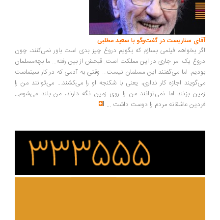
ای سناریست در گفت‌وگو با سعید مطلبی
ر بخواهم فیلمی بسازم که بگویم دروغ چیز بدی است باور نمی‌کنند، چون
وغ یک امر جاری در این مملکت است. قبحش از بین رفته... ما بچه‌مسلمان
دیم. اما می‌گفتند این مسلمان نیست... وقتی به آدمی که در کار سینماست
‌گویند اجازه کار نداری، یعنی با شکنجه او را می‌کشند... می‌توانند من را
ین بزنند اما نمی‌توانند من را روی زمین نگه دارند، من بلند می‌شوم...
دین عاشقانه مردم را دوست داشت
...