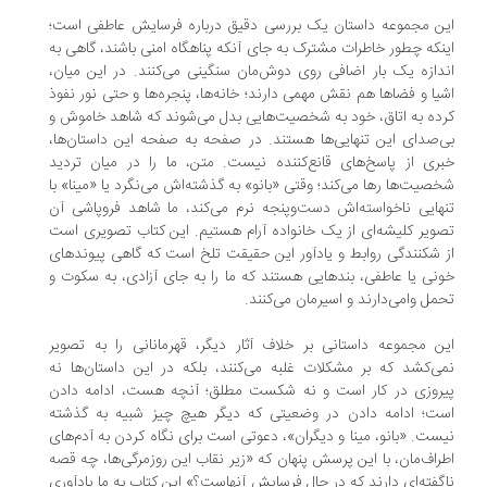
ن مجموعه داستان یک بررسی‌ دقیق درباره فرسایش عاطفی است؛
نکه چطور خاطرات مشترک به جای آنکه پناهگاه امنی باشند، گاهی به
دازه یک بار اضافی روی دوش‌مان سنگینی می‌کنند. در این میان،
یا و فضاها هم نقش مهمی دارند؛ خانه‌ها، پنجره‌ها و حتی نور نفوذ
ده به اتاق، خود به شخصیت‌هایی بدل می‌شوند که شاهد خاموش و
‌صدای این تنهایی‌ها هستند. در صفحه به صفحه این داستان‌ها،
ری از پاسخ‌های قانع‌کننده نیست. متن، ما را در میان‌ تردید
صیت‌ها رها می‌کند؛ وقتی «بانو» به گذشته‌اش می‌نگرد یا «مینا» با
هایی ناخواسته‌اش دست‌وپنجه نرم می‌کند، ما شاهد فروپاشی آن
ویر کلیشه‌ای از یک خانواده‌ آرام هستیم. این کتاب تصویری است
 شکنندگی روابط و یادآور این حقیقت تلخ است که گاهی پیوندهای
نی یا عاطفی، بندهایی هستند که ما را به جای آزادی، به سکوت و
مل وامی‌دارند و اسیرمان می‌‎کنند.
ن مجموعه داستانی بر خلاف آثار دیگر، قهرمانانی را به تصویر
ی‌کشد که بر مشکلات غلبه می‌کنند، بلکه در این داستان‌ها نه
روزی‌ در کار است و نه شکست مطلق؛ آنچه هست، ادامه دادن
ت؛ ادامه دادن در وضعیتی که دیگر هیچ چیز شبیه به گذشته
ست. «بانو، مینا و دیگران»، دعوتی است برای نگاه کردن به آدم‌های
راف‌مان، با این پرسش پنهان که «زیر نقاب این روزمرگی‌ها، چه قصه‌
گفته‌ای دارند که در حال فرسایش آنهاست؟» این کتاب به ما یادآوری