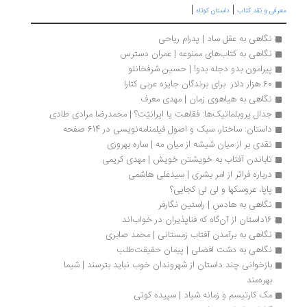
|
|
رفی و نقد کتاب
داستان کوتاه
نگاهی به عقل ساد | پدرام رياحی
نگاهی به کتاب‌های ممنوعه | عمران دسترس
پیرامون بدو دجله بدو! | حسین شرفخانلو
60 هزار دلار  برای برندگان جایزه عربی کتارا
نگاهی به هیاهوی زمان | مهدی معرف
جدال پروبلماتیک‌ها: فقاهت یا ایرانیّت؟ | محمدرضا مرادی طادی
داستان: ساختار، سبک و اصول فیلمنامه‌نویسی در 614 صفحه
نقدی بر از میان شیشه از میان مه | ساره بهروزی
تاباندن آفتاب به خویشتن خویش | مهدی کریمی
درباره فراتر از امر بشری | سیدعلی هاشمی 
پاپا، عروسکها و لی لی کجایی؟
نگاهی به هادس | راستین نگارفر
16داستان از آن‌گاه که فناپذیران در خواب‌اند
نگاهی به برآمدن آفتاب زمستانی | محمد صابری
نگاهی به دشت افضلی | پیمان حقیقت‌طلب
بازخوانی چند داستان از شهروندان خوب نباید بترسند | شیما 
بهره‌مند
مک کارتیسم و زمانه شیاد | سپیده کوتی