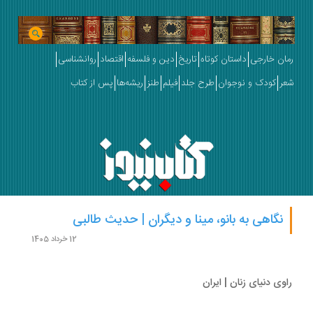
ان خارجی
داستان کوتاه
تاریخ
دین و فلسفه
اقتصاد
روانشناسی
ر
کودک و نوجوان
طرح جلد
فیلم
طنز
ریشه‌ها
پس از کتاب
نگاهی به بانو، مینا و دیگران | حدیث طالبی
12 خرداد 1405
وی دنیای زنان | ایران