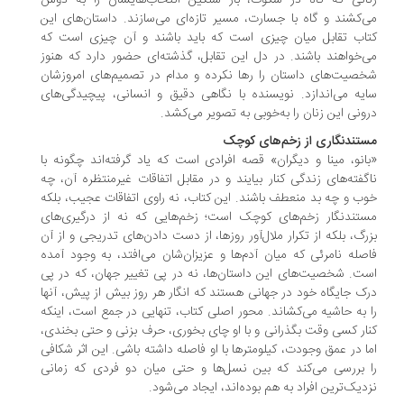
انی که گاه در سکوت، بار سنگین انتخاب‌هایشان را به دوش
‌کشند و گاه با جسارت، مسیر تازه‌ای می‌سازند. داستان‌های این
اب تقابل میان چیزی است که باید باشند و آن چیزی است که
‌خواهند باشند. در دل این تقابل، گذشته‌ای حضور دارد که هنوز
صیت‌های داستان را رها نکرده و مدام در تصمیم‌های امروزشان
یه می‌اندازد. نویسنده با نگاهی دقیق و انسانی، پیچیدگی‌های
ونی این زنان را به‌خوبی به تصویر می‌کشد.
تندنگاری از زخم‌های کوچک
انو، مینا و دیگران» قصه افرادی است که یاد گرفته‌اند چگونه با
گفته‌های زندگی کنار بیایند و در مقابل اتفاقات غیرمنتظره آن، چه
ب و چه بد منعطف باشند. این کتاب، نه راوی اتفاقات عجیب، بلکه
تندنگار زخم‌های کوچک است؛ زخم‌هایی که نه از درگیری‌های
رگ، بلکه از تکرار ملال‌آور روزها، از دست‌ دادن‌های تدریجی و از آن
صله‌ نامرئی که میان آدم‌ها و عزیزان‌شان می‌افتد، به وجود آمده
ت. شخصیت‌های این داستان‌ها، نه در پی تغییر جهان، که در پی
ک جایگاه خود در جهانی هستند که انگار هر روز بیش از پیش، آنها
 به حاشیه می‌کشاند. محور اصلی کتاب، تنهایی در جمع است، اینکه
ار کسی وقت بگذرانی و با او چای بخوری، حرف بزنی و حتی بخندی،
ا در عمق وجودت، کیلومترها با او فاصله داشته باشی. این اثر شکافی
 بررسی می‌کند که بین نسل‌ها و حتی میان دو فردی که زمانی
دیک‌ترین افراد به هم بوده‌اند، ایجاد می‌شود.