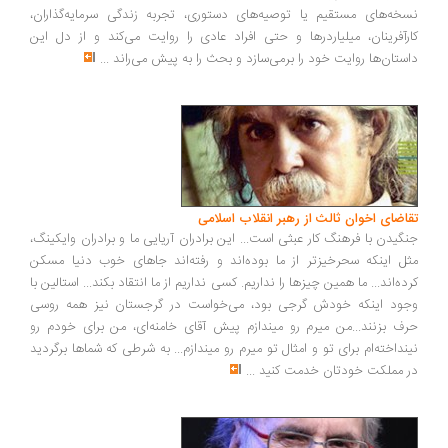
خه‌های مستقیم یا توصیه‌های دستوری، تجربه زندگی سرمایه‌گذاران،
رآفرینان، میلیاردرها و حتی افراد عادی را روایت می‌کند و از دل این
ستان‌ها روایت خود را برمی‌سازد و بحث را به پیش می‌راند
...
اضای اخوان ثالث از رهبر انقلاب اسلامی
گیدن با فرهنگ کار عبثی است... این برادران آریایی ما و برادران وایکینگ،
ل اینکه سحرخیزتر از ما بوده‌اند و رفته‌اند جاهای خوب دنیا مسکن
ده‌اند... ما همین چیزها را نداریم. کسی نداریم از ما انتقاد بکند... استالین با
ود اینکه خودش گرجی بود، می‌خواست در گرجستان نیز همه روسی
ف بزنند...من میرم رو میندازم پیش آقای خامنه‌ای، من برای خودم رو
نداخته‌ام برای تو و امثال تو میرم رو میندازم... به شرطی که شماها برگردید
 مملکت خودتان خدمت کنید
...