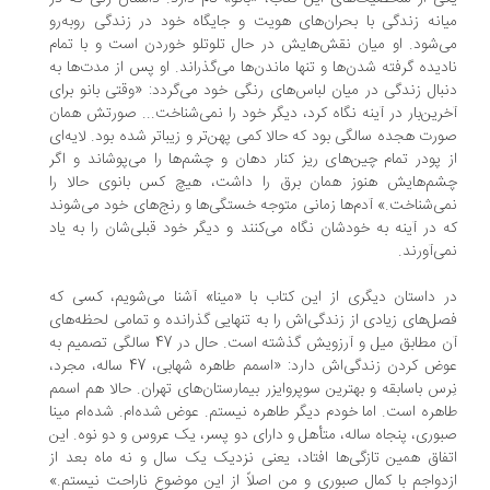
انه زندگی با بحران‌های هویت و جایگاه خود در زندگی روبه‌رو
‌شود. او میان نقش‌هایش در حال تلوتلو خوردن است و با تمام
دیده گرفته شدن‌ها و تنها ماندن‌ها می‌گذراند. او پس از مدت‌ها به
بال زندگی در میان لباس‌های رنگی خود می‌گردد: «وقتی بانو برای
رین‌بار در آینه نگاه کرد، دیگر خود را نمی‌شناخت... صورتش همان
رت هجده سالگی بود که حالا کمی پهن‌تر و زیباتر شده بود. لایه‌ای
 پودر تمام چین‌های ریز کنار دهان و چشم‌ها را می‌پوشاند و اگر
شم‌هایش هنوز همان برق را داشت، هیچ کس بانوی حالا را
ی‌شناخت.» آدم‌ها زمانی متوجه خستگی‌ها و رنج‌های خود می‌شوند
 در آینه به خودشان نگاه می‌کنند و دیگر خود قبلی‌شان را به یاد
ی‌آورند.
 داستان دیگری از این کتاب با «مینا» آشنا می‌شویم، کسی که
ل‌های زیادی از زندگی‌اش را به تنهایی گذرانده و تمامی لحظه‌های
آن مطابق میل و آرزویش گذشته است. حال در 47 سالگی تصمیم به
عوض کردن زندگی‌اش دارد: «اسمم طاهره شهابی، 47 ساله، مجرد،
رس باسابقه و بهترین سوپروایزر بیمارستان‌های تهران. حالا هم اسمم
هره است. اما خودم دیگر طاهره نیستم. عوض شده‌ام. شده‌ام مینا
وری، پنجاه ساله، متأهل و دارای دو پسر، یک عروس و دو نوه. این
فاق همین تازگی‌ها افتاد، یعنی نزدیک یک سال و نه ماه بعد از
دواجم با کمال صبوری و من اصلاً از این موضوع ناراحت نیستم.»