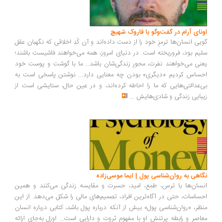
ونای آرام در گفت‌وگو با فاروک شهیچ
یی انسان‌ها ترمزِ خود را از دست داده‌اند و آن کُدِ اخلاقی که نگهبان عقل
یم بود، فروریخته است. در دنیای امروز، همه می‌خواهند فاشیست باشند؛
نی می‌خواهند نفرت، محورِ زندگی‌شان باشد... ما با گوشت و پوست خود
ساس کردیم «دیگری» بودن چه معنایی دارد... نوشتن پاسخی است به
‌عدالتی‌هایی که ما را احاطه کرده‌اند، و در عین حال، ستایشی است از
بایی زندگی و شادی‌هایش
...
اهی به روان‌شناسی پول | ایما موسی‌زاده
سان‌ها با ترس، طمع، امید، حسرت و مقایسه زندگی می‌کنند و همین
ساسات، حتی در آگاه‌ترین افراد، تصمیم‌های مالی را شکل می‌دهد. از این
ظر، «روان‌شناسی پول» بیش از آنکه درباره پول باشد، کتابی درباره انسان
اصر و رابطه پرتنش او با مفهوم ثروت و دارایی است... اوزل به‌جای ارائه