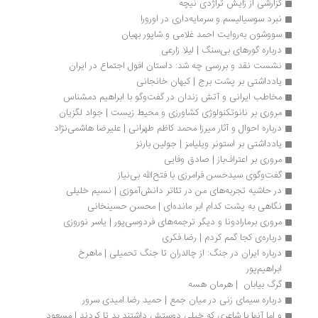
گزارشی از زایش تراژدی نیچه
نبرد سوسیالیسم و سرمایه‌داری در اورورا
سووشون به‌روایت احمد غلامی و شاپور بهیان
درباره گورهای بی‌سنگ | لیلا زارعی
نشست نقد و بررسی چه شد: داستان افول اجتماع در ایران
یادداشتی بر پشت برج | کیهان خانجانی
مخاطب ایرانی و آتش زندان در گفت‌وگو با ابراهیم دمشناس
مروری بر نانوتکنولوژی کشاورزی و محیط زیست | جواد لگزیان
درباره احوال و آثار میرزا محمد کاظم طهرانی | علیرضا هاشمی‌نژاد
یادداشتی بر استونر ویلیامز | جولین بارنز
مروری بر اعتراف‌باز | صادق وفایی
گفت‌وگوی سیدحسن فرامرزی با فتح‌الله بی‌نیاز 
در حاشیه تجربه‌های من در تئاتر دانش‌آموزی | نسیم خلیلی
نگاهی به پشت کدام ابر مانده‌ای | محسن حسینخانی 
مروری برمارادونا و دیگر ترجمه‌های فردوسی‌پور | یاسر نوروزی
درباره‌ی کجا گمم کردم | رضا فکری
درباره ایران در جنگ: از چالدران تا جنگ تحمیلی | ماهرخ 
ابراهیم‌پور
گرگ بیابان  | هرمان هسه
درباره سیمای زنی در میان جمع | حمید رضا امیدی سرور
و اما آنها با شاعری که خیلی دوستش داشتند بد تا کردند | مسعود 