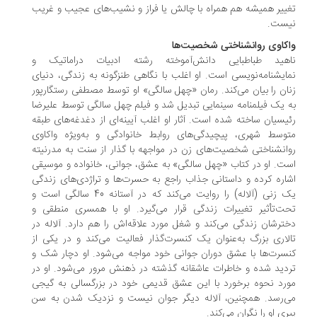
ییر همیشه هم همراه با چالش یا فراز و نشیب‌های عجیب و غریب
یست.
کاوی روانشناختی شخصیت‌ها
اهید طباطبایی دانش‌آموخته رشته ادبیات دراماتیک و
ایشنامه‌نویسی است. او اغلب با نگاهی طنزگونه به زندگی، دنیای
ان را بیان می‌کند. رمان «چهل‌ سالگی» او توسط مصطفی رستگارپور
 یک فیلمنامه سینمایی تبدیل شد و فیلم چهل سالگی توسط علیرضا
یسیان ساخته شده است. آثار او اغلب آیینه‌ای از دغدغه‌های طبقه
وسط شهری، پیچیدگی‌های روابط خانوادگی و به‌ویژه واکاوی
انشناختی شخصیت‌های زن در مواجهه با گذار از سنت به مدرنیته
ت. او در کتاب «چهل سالگی» به عشق، جوانی، خانواده و موسیقی
اره کرده و داستانی جذاب راجع به حسرت‌ها و تراژدی‌های زندگی
یک زنی (آلاله) را روایت می‌کند که در آستانه 40 سالگی است و
ت‌تأثیر تغییرات زندگی قرار می‌گیرد. او با همسری منطقی و
ترشان زندگی می‌کند و شغل مورد علاقه‌اش را هم دارد. آلاله در
لاری بزرگ به‌عنوان یک کنسرت‌گذار فعالیت می‌کند و در یکی از
سرت‌ها با عشق دوران جوانی خود مواجه می‌شود. او دچار شک و
دید شده و خاطرات عاشقانه گذشته در ذهنش مرور می‌شود. او در
رد نحوه برخورد با این عشق قدیمی خود در بزرگسالی به گیجی
‌رسد. همچنین، آلاله دیگر جوان نیست و نزدیک شدن به سن
ری او را نگران می‌کند.