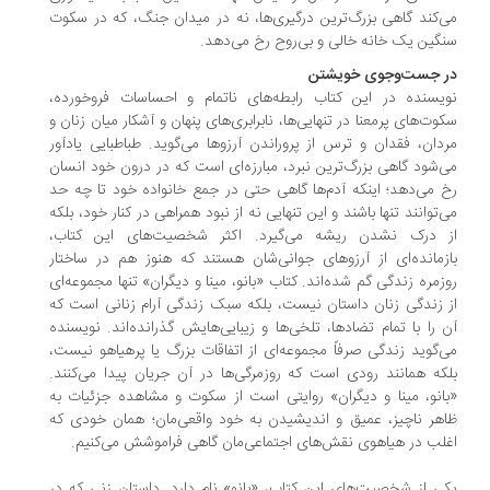
‌کند گاهی بزرگ‌ترین درگیری‌ها، نه در میدان جنگ، که در سکوت
گین یک خانه‌ خالی و بی‌روح رخ می‌دهد.
ر جست‌وجوی خویشتن
یسنده در این کتاب رابطه‌های ناتمام و احساسات فروخورده،
وت‌های پرمعنا در تنهایی‌ها، نابرابری‌های پنهان و آشکار میان زنان و
دان، فقدان و ترس از پروراندن آرزوها می‌گوید. طباطبایی یادآور
‌شود گاهی بزرگ‌ترین نبرد، مبارزه‌ای است که در درون خود انسان
 می‌دهد؛ اینکه آدم‌ها گاهی حتی در جمع خانواده خود تا چه حد
‌توانند تنها باشند و این تنهایی نه از نبود همراهی در کنار خود، بلکه
ز درک نشدن ریشه می‌گیرد. اکثر شخصیت‌های این کتاب،
زمانده‌‌ای از آرزوهای جوانی‌شان هستند که هنوز هم در ساختار
زمره زندگی گم شده‌اند. کتاب «بانو، مینا و دیگران» تنها مجموعه‌ای
 زندگی زنان داستان نیست، بلکه سبک زندگی آرام زنانی است که
 را با تمام تضادها، تلخی‌ها و زیبایی‌هایش گذرانده‌اند. نویسنده
‌گوید زندگی صرفاً مجموعه‌ای از اتفاقات بزرگ یا پرهیاهو نیست،
که همانند رودی است که روزمرگی‌ها در آن جریان پیدا می‌کنند.
انو، مینا و دیگران» روایتی است از سکوت و مشاهده جزئیات به
هر ناچیز، عمیق و اندیشیدن به خود واقعی‌مان؛ همان خودی که
لب در هیاهوی نقش‌های اجتماعی‌مان گاهی فراموشش می‌کنیم.
ی از شخصیت‌های این کتاب، «بانو» نام دارد. داستان زنی که در