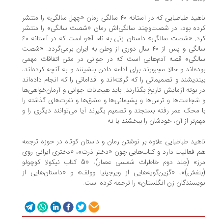
ناهید طباطبایی که در آستانه ۴۰ سالگی رمان «چهل سالگی» را منتشر
ده بود، در شصت‌وچند سالگی‌اش رمان «شصت سالگی» را منتشر
کرد. «شصت سالگی» داستان زنی به نام آهو است که در آستانه ۶۰
سالگی و پس از ۴۰ سال دوری از وطن به ایران برمی‌گردد. «شصت
لگی» قصه آدم‌هایی است که در جوانی در متن اتفاقات مهمی
ده‌اند و حالا مجبورند برای ادامه دادن بنشینند و به آنچه کرده‌اند،
ندیشند و تصمیماتی را که گرفته‌اند و اقداماتی را که انجام داده‌اند
 بوته آزمایش تاریخ بگذارند. باید هیجانات جوانی و آرمان‌خواهی‌ها
شجاعت‌ها و ترس‌ها و پشیمانی‌ها و عشق‌ها و نفرت‌های گذشته را
 محک عمر رفته بسنجند و تصمیم بگیرند آیا می‌توانند دیگری را و
م‌تر از آن، خودشان را ببخشند یا نه.
هید طباطبایی علاوه بر نوشتن رمان و داستان کوتاه در حوزه ترجمه
 فعالیت دارد و کتاب‌هایی چون «دختر ذرت»، «دختری ایرانی روی
مرز» (جلد دوم خاطرات شمسی عصار)، «5 کتاب نیکولا کوچولو
نفش)»، «گزین‌گویه‌هایی از ویرجینیا وولف» و «داستان‌هایی از
یسندگان زن انگلستان» را ترجمه کرده است.