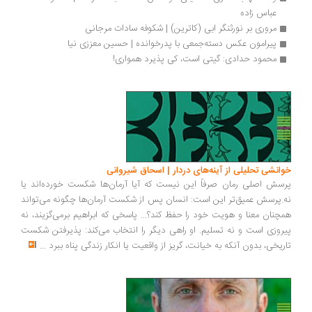
عباس زاده
مروری بر نورثنگر ابی (کاترین) | شکوفه سادات مرجانی
پیرامون عکس دسته‌جمعی با پدرخوانده | حسین معززی نیا
محمود حدادی: گیتی است، کی پذیرد همواری!
انشی تحلیلی از آینه‌های دردار | اسحاق شیروانی
سش اصلی رمان صرفاً این نیست که آیا آرمان‌ها شکست خورده‌اند یا
.پرسش عمیق‌تر این است: انسان پس از شکست آرمان‌ها چگونه می‌تواند
چنان معنا و هویت خود را حفظ کند؟... پاسخی که ابراهیم برمی‌گزیند، نه
روزی است و نه تسلیم. او راهی دیگر را انتخاب می‌کند: پذیرفتن شکست
ریخی، بدون آنکه به خیانت، گریز از واقعیت یا انکار زندگی پناه ببرد
...