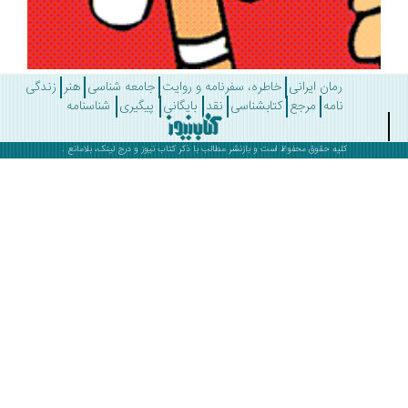
رمان ایرانی
خاطره، سفرنامه و روایت
جامعه شناسی
هنر
زندگی
نامه
مرجع
کتابشناسی
نقد
بایگانی
پیگیری
شناسنامه
کلیه حقوق محفوظ است و بازنشر مطالب با ذکر
کتاب نیوز
و درج لینک، بلامانع .