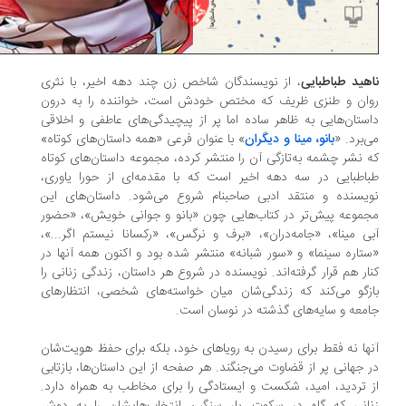
هید طباطبایی
، از نویسندگان شاخص زن چند دهه اخیر، با نثری
وان و طنزی ظریف که مختص خودش است، خواننده را به درون
ستان‌هایی به ظاهر ساده اما پر از پیچیدگی‌های عاطفی و اخلاقی
‌برد. «
بانو، مینا و دیگران
» با عنوان فرعی «همه داستان‌های کوتاه»
 نشر چشمه به‌تازگی آن را منتشر کرده، مجموعه داستان‌های کوتاه
اطبایی در سه دهه اخیر است که با مقدمه‌ای از حورا یاوری،
یسنده و منتقد ادبی صاحبنام شروع می‌شود. داستان‌های این
موعه پیش‌تر در کتاب‌هایی چون «بانو و جوانی خویش»، «حضور
ی مینا»، «جامه‌دران»، «برف و نرگس»، «رکسانا نیستم اگر...»،
تاره سینما» و «سور شبانه» منتشر شده بود و اکنون همه آنها در
ار هم قرار گرفته‌اند. نویسنده در شروع هر داستان، زندگی زنانی را
زگو می‌کند که زندگی‌شان میان خواسته‌های شخصی، انتظارهای
معه و سایه‌های گذشته در نوسان است.
ها نه فقط برای رسیدن به رویاهای خود، بلکه برای حفظ هویت‌شان
 جهانی پر از قضاوت می‌جنگند. هر صفحه از این داستان‌ها، بازتابی
 تردید، امید، شکست و ایستادگی را برای مخاطب به همراه دارد.