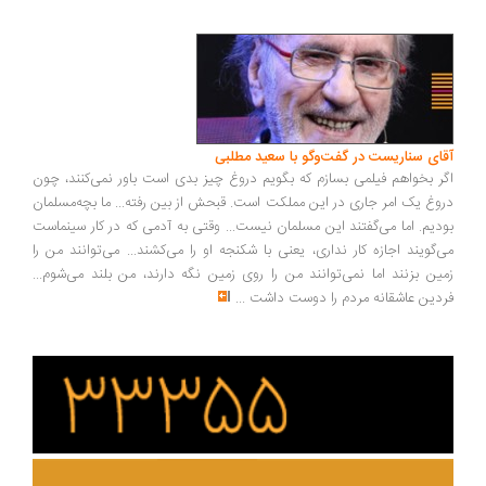
ای سناریست در گفت‌وگو با سعید مطلبی
ر بخواهم فیلمی بسازم که بگویم دروغ چیز بدی است باور نمی‌کنند، چون
وغ یک امر جاری در این مملکت است. قبحش از بین رفته... ما بچه‌مسلمان
دیم. اما می‌گفتند این مسلمان نیست... وقتی به آدمی که در کار سینماست
‌گویند اجازه کار نداری، یعنی با شکنجه او را می‌کشند... می‌توانند من را
ین بزنند اما نمی‌توانند من را روی زمین نگه دارند، من بلند می‌شوم...
دین عاشقانه مردم را دوست داشت
...