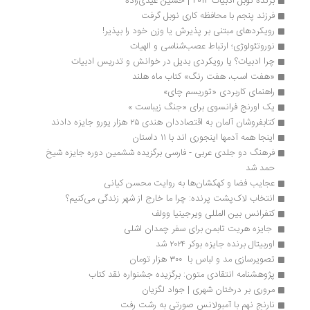
برنده نوبل ادبیات 2012 | حسین عیدی‌زاده
فرزند پنجم با محافظه کاری نوبل گرفت
رویکردهای مبتنی بر پذیرش یا وزن خود را بپذیر!
نوروتئولوژی؛ ارتباط عصب‌شناسی و الهیات
چرا ادبیات؟ یا رویکردی بدیل در خوانش و تدریس ادبیات
«هفت اسب، هفت رنگ» کتاب ماه هلند
راهنمای کاربردی «توریسم چای»
یک اورنج فرانسوی برای «جنگ زیباست »
کتابفروشان آلمان به اقتصاددان هندی ۲۵ هزار یورو جایزه دادند
اینجا همه آدمها اینجوری اند با ۱۱ داستان‌
فرهنگ دو جلدی عربی - فارسی برگزیده ششمین دوره جایزه شیخ 
حمد شد
عجایب فضا و کهکشان‌ها به روایت محسن کیانی 
انتخاب لاک‌پشت‌ پرنده: چرا ما خارج از شهر زندگی می‌کنیم؟
کنفرانس بین المللی ویرجینیا وولف 
 جایزه هریت تابمن برای سفر چمدان اشلی
اوربیتال برنده جایزه بوکر ۲۰۲۴ شد
تصویرسازی مد و لباس با  ۳۰۰ هزار تومان
پژوهشنامه انتقادی متون: برگزیده جشنواره نقد کتاب
مروری بر درختان شهری | جواد لگزیان
نارنج نهم با آمبولانس صورتی به رشت رفت