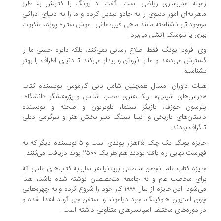
ینه مدل‌سازی ریاضی است، گفت اد یونگ با کتابش به طرز
هرانه‌ای امور دنیوی را به جادو تبدیل ‌کرده و ما را به دنیای ادراکی
جوداتی ناشناخته مانند ماهی فیل‌دماغی، موش ستاره پوزه، عنکبوت
ری یا سوسک آتشی می‌برد.
 افزود: یونگ فقط اطلاع رسانی نمی‌کند، بلکه دایره حسی ما را
ترش می‌دهد و ما را فروتن و بیدار می‌کند تا دنیای اطراف را بهتر
ناسیم.
ات داوران امسال همچنین شامل بانی گارموس نویسنده کتاب
رس‌های شیمی»، ربکا هنری عصب شناس و پژوهشگر دانشگاه،
رسون جوزف، بازیگر سینما، تلویزیون و صحنه و نویسنده
ستان‌های تاریخی و آنیتا سینگ دبیر بخش هنر و سرگرمی دیلی
گراف بودند.
جایزه یونگ یک چک ۲۵هزار پوندی است و ۵ نویسنده دیگر که به
ست نهایی راه یافته بودند هم هر یک ۲۵۰۰ پوند دریافت می‌کنند.
یزه کتاب علم انجمن سلطنتی بریتانیا هر سال به کتاب‌های علمی که
ای مخاطب عام و نه جامعه متخصصان نوشته شده باشد، اهدا
می‌شود. این جایزه از سال ۱۹۸۸ کار خود را شروع کرده و به چهره‌هایی
ن استیون هاوکینگ، جرد دیاموند و استفن جی گولد اهدا شده و
 دوره‌های مختلف اسپانسرهای متفاوتی داشته است.