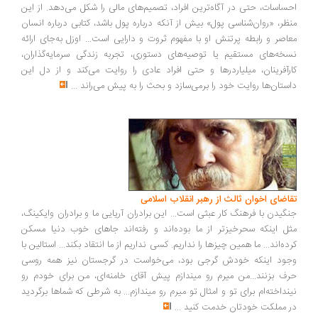
ساسات، حتی در آگاه‌ترین افراد، تصمیم‌های مالی را شکل می‌دهد. از این
ظر، «روان‌شناسی پول» بیش از آنکه درباره پول باشد، کتابی درباره انسان
اصر و رابطه پرتنش او با مفهوم ثروت و دارایی است... اوزل به‌جای ارائه
خه‌های مستقیم یا توصیه‌های دستوری، تجربه زندگی سرمایه‌گذاران،
رآفرینان، میلیاردرها و حتی افراد عادی را روایت می‌کند و از دل این
ستان‌ها روایت خود را برمی‌سازد و بحث را به پیش می‌راند
...
اضای اخوان ثالث از رهبر انقلاب اسلامی
گیدن با فرهنگ کار عبثی است... این برادران آریایی ما و برادران وایکینگ،
ل اینکه سحرخیزتر از ما بوده‌اند و رفته‌اند جاهای خوب دنیا مسکن
ده‌اند... ما همین چیزها را نداریم. کسی نداریم از ما انتقاد بکند... استالین با
ود اینکه خودش گرجی بود، می‌خواست در گرجستان نیز همه روسی
ف بزنند...من میرم رو میندازم پیش آقای خامنه‌ای، من برای خودم رو
نداخته‌ام برای تو و امثال تو میرم رو میندازم... به شرطی که شماها برگردید
 مملکت خودتان خدمت کنید
...