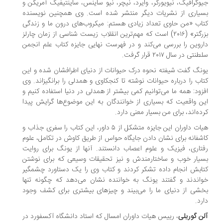
وگرافیک، نیویورکر، وایرد، نیچر، نیو ساینس، ساینتیفیک آمریکن و
یاری از نشریات دیگر منتشر شده است. وی همچنین نویسنده
اب «من حاوی تعداد زیادی هستم: میکروب‌های درون ما و زندگی
بزرگتر» (۲۰۱۶) است که مهم‌ترین انقلاب زیست شناسی از زمان چارلز
روین را بررسی می‌کند و در فهرست نهایی جایزه کتاب علم انجمن
نتی در سال ۲۰۱۷ قرار گرفت.
نگ گفت شیفته نحوه درک حیوانات از دنیای اطرافشان شده و این
اب را درباره حیوانات نوشته تا کنجکاوی و همدلی را برانگیزاند. وی
زود: همه ما می‌توانیم کمی بیشتر از همدلی در دنیا استفاده کنیم و
ن واقعیت که بسیاری از خوانندگان به این موضوع‌ها گرایش پیدا
ده‌اند، برای من بسیار معنی دارد.
هیات داوران این جایزه متشکل از ۵ داور، این کتاب را سفری جذاب و
شفانه برای نشان دادن جایگاه حواس از طریق کاوش در تکامل، علوم
تاری، فیزیک و علوم اعصاب دانستند. آنها از یونگ برای روایت
یار خوب و ساختارمندش و نیز تحقیقات وسیعی که برای نوشتن
ابش انجام داده تشکر کردند و کتاب وی را یک دستاورد چشمگیر
اندند و گفتند یونگ به خواننده نشان می‌دهد که چگونه تنها
شی از دنیای ما را می‌بیند و چیزهای بیشتری برای کشف وجود
رد.
ن گوریلی
، رییس هیات داوران امسال که استاد دانشگاه آکسفورد در