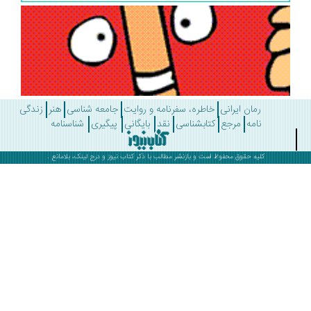
رمان ایرانی
خاطره، سفرنامه و روایت
جامعه شناسی
هنر
زندگی
نامه
مرجع
کتابشناسی
نقد
بایگانی
پیگیری
شناسنامه
کلیه حقوق محفوظ است و بازنشر مطالب با ذکر
کتاب نیوز
و درج لینک، بلامانع .