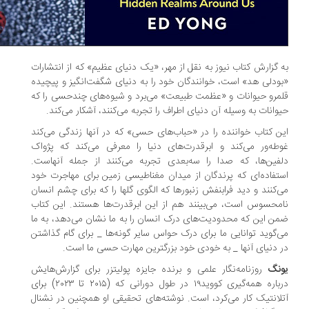
 گزارش کتاب نیوز به نقل از مهر، «یک دنیای عظیم» که از انتشارات
ودلی هد» است، خوانندگان خود را به دنیای شگفت‌انگیز و پیچیده
مرو حیوانات و «عظمت طبیعت» می‌برد و شیوه‌های چندحسی را که
وانات به وسیله آن دنیای اطراف را تجربه می‌کنند، آشکار می‌کند.
ن کتاب خواننده را در «حباب‌های حسی» که در آنها زندگی می‌کند
طه‌ور می‌کند و ابرقدرت‌های دنیا را معرفی می‌کند که پژواک
فین‌ها، که صدا را سه‌بعدی تجربه می‌کنند از جمله آنهاست.
تفاده‌ای که پرندگان از میدان مغناطیسی زمین برای مهاجرت خود
‌کنند و دید فرابنفش زنبورها که الگوی گلها را که برای چشم انسان
محسوس است، می‌بینند هم از این ابرقدرت‌ها هستند. این کتاب
ن این که محدودیت‌های درک انسان را به ما نشان می‌دهد، به ما
‌گوید توانایی ما برای درک حواس سایر گونه‌ها _ برای گام گذاشتن
 دنیای آنها _ به خودی خود بزرگترین مهارت حسی ما است.
نگ
روزنامه‌نگار علمی و برنده جایزه پولیتزر برای گزارش‌هایش
درباره همه‌گیری کووید۱۹ در طول دورانی که (۲۰۱۵ تا ۲۰۲۳) برای
لانتیک کار می‌کرد، است. نوشته‌های تحقیقی او همچنین در نشنال