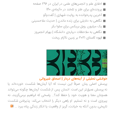
اخلاق علم و انجمن‌های علمی‌ در ایران در 296 صفحه
پرونده‌ای برای طنز و تلخند در «آزما»ی 140
آخرین پدرخوانده به روایت شهبازی | گفت‌وگو
نگاهی به دلایلی برای زنده ماندن | حدیث ملاحسینی
یک میلیون روبل بریکس برای سلوا بکر
نگاهی به ملاحظات درباره‌ی دانشگاه | بهرام انجم‌روز
قهوه کاستای 2021 بر زمین ناآرام ریخت
انشی تحلیلی از آینه‌های دردار | اسحاق شیروانی
سش اصلی رمان صرفاً این نیست که آیا آرمان‌ها شکست خورده‌اند یا
.پرسش عمیق‌تر این است: انسان پس از شکست آرمان‌ها چگونه می‌تواند
چنان معنا و هویت خود را حفظ کند؟... پاسخی که ابراهیم برمی‌گزیند، نه
روزی است و نه تسلیم. او راهی دیگر را انتخاب می‌کند: پذیرفتن شکست
ریخی، بدون آنکه به خیانت، گریز از واقعیت یا انکار زندگی پناه ببرد
...