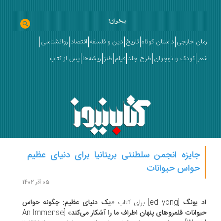
ان خارجی
داستان کوتاه
تاریخ
دین و فلسفه
اقتصاد
روانشناسی
ر
کودک و نوجوان
طرح جلد
فیلم
طنز
ریشه‌ها
پس از کتاب
جایزه انجمن سلطنتی بریتانیا برای دنیای عظیم
حواس حیوانات
05 آذر 1402
 یونگ
[ed yong] برای کتاب «
یک دنیای عظیم: چگونه حواس
وانات قلمروهای پنهان اطراف ما را آشکار می‌کند
» [An Immense