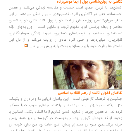
اهی به روان‌شناسی پول | ایما موسی‌زاده
سان‌ها با ترس، طمع، امید، حسرت و مقایسه زندگی می‌کنند و همین
ساسات، حتی در آگاه‌ترین افراد، تصمیم‌های مالی را شکل می‌دهد. از این
ظر، «روان‌شناسی پول» بیش از آنکه درباره پول باشد، کتابی درباره انسان
اصر و رابطه پرتنش او با مفهوم ثروت و دارایی است... اوزل به‌جای ارائه
خه‌های مستقیم یا توصیه‌های دستوری، تجربه زندگی سرمایه‌گذاران،
رآفرینان، میلیاردرها و حتی افراد عادی را روایت می‌کند و از دل این
ستان‌ها روایت خود را برمی‌سازد و بحث را به پیش می‌راند
...
اضای اخوان ثالث از رهبر انقلاب اسلامی
گیدن با فرهنگ کار عبثی است... این برادران آریایی ما و برادران وایکینگ،
ل اینکه سحرخیزتر از ما بوده‌اند و رفته‌اند جاهای خوب دنیا مسکن
ده‌اند... ما همین چیزها را نداریم. کسی نداریم از ما انتقاد بکند... استالین با
ود اینکه خودش گرجی بود، می‌خواست در گرجستان نیز همه روسی
ف بزنند...من میرم رو میندازم پیش آقای خامنه‌ای، من برای خودم رو