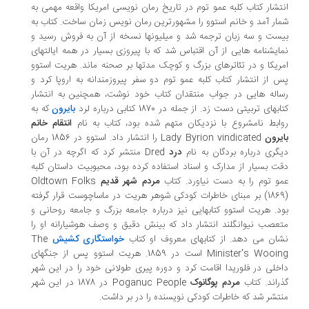
تشار کتاب کلبه عمو توم در تاریخ رمان­ نویسی امریکا واقعه مهمی به
ار آمد و خانم استوو را مشهورترین رمان­ نویس زمان ساخت. کتاب به
ست و سه زبان ترجمه شد و میلیونها نسخه از آن به فروش رسید و
ایشنامه­ هایی از آن اقتباس شد که با پیروزی بسیار در همه ایالتهای
ریکا و در تئاترهای بزرگ و کوچک مدتها بر صحنه ماند. هریت استوو
 از انتشار کتاب کلبه عمو توم دو سفر پیروزمندانه به اروپا کرد و
اله­ هایی در جواب منتقدان کتاب خود نوشت، همچنین به انتشار
بهای تربیتی دست زد. از جمله در 1870 کتابی درباره لرد
بایرون
که به
ابط نامشروع با نزدیکان متهم شده بود، کتاب به نام
انتقام خانم
یرون
Lady Byrion vindicated
را انتشار داد. استوو در 1856 رمان
گری درباره بردگان به نام
درد
Dred
منتشر کرد که اگرچه در آن با
ت بسیار از مدارک و اسناد استفاده کرده بود، محبوبیت داستان کلبه
و توم را به دست نیاورد. کتاب
مردم شهر قدیم
Oldtown Folks
(1869) بر مبنای خاطرات کودکی شوهر هریت در ماساچوست قرار گرفته
د. هریت استوو کتابهایی نیز درباره جامعه بزرگ و جامعه روحانی و
عصب نیوانگلند انتشار داد که بینش دقیق و وصف هوشیارانه او را
ان می ­دهد. از کتابهای معروف او کتاب
خواستگاری کشیش
The
Minister’s Wooi
است در 1859. هریت استوو پس از جنگهای
خلی در فلوریدا اقامت کرد و دوره پیری طولانی خود را در این شهر
راند. کتاب
مردم پوگانوک
Poganuc People
در 1878 در این شهر
تشر شد که خاطرات کودکی نویسنده را در بر داشت.