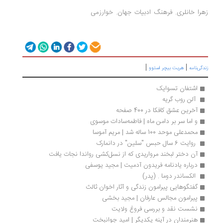
معرفی کتاب نقد کتاب
را خانلری. فرهنگ ادبیات جهان. خوارزمی
ید دانلود زندگی نامه بیوگرافی
|
|
دگی‌نامه
هریت بیچر استوو
اشتفان تسوایک
 آلن روب گریه
آخرین عشق کافکا در 400 صفحه 
و اما سر بر دامن ماه | فاطمه‌سادات موسوی
محمدعلی موحد 100 ساله شد | مریم آموسا
 روایت 6 سال حبس "سلین" در دانمارک
آن دختر لبخند مرواریدی که از نسل‌کشی رواندا نجات یافت
درباره یادنامه فریدون آدمیت | مجید یوسفی
 الکساندر دوما . (پدر) 
گفتگوهایی پیرامون زندگی و آثار اخوان ثالث 
پیرامون مجالس عارفان | مجید بخشی
نشست نقد و بررسی فروغ ولایت
هنرمندان در آینه یکدیگر | امید جوانبخت