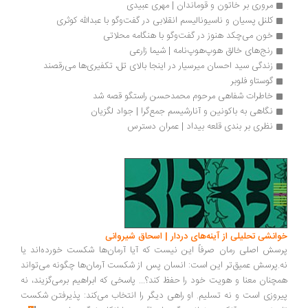
مروری بر خاتون و قوماندان | مهری عبیدی
کلنل پسیان و ناسیونالیسم انقلابی در گفت‌وگو با عبدالله کوثری
خون می‌چکد هنوز در گفت‌وگو با هنگامه محلاتی
رنج‌های خالق هوپ‌هوپ‌نامه | شیما زارعی
زندگی سید احسان میرسیار در اینجا بالای تل، تکفیری‌ها می‌رقصند
گوستاو فلوبر
خاطرات شفاهی مرحوم محمدحسن راستگو قصه شد
نگاهی به باکونین و آنارشیسم جمع‌گرا | جواد لگزیان
نظری بر بندی قلعه بیداد | عمران دسترس
انشی تحلیلی از آینه‌های دردار | اسحاق شیروانی
سش اصلی رمان صرفاً این نیست که آیا آرمان‌ها شکست خورده‌اند یا
.پرسش عمیق‌تر این است: انسان پس از شکست آرمان‌ها چگونه می‌تواند
چنان معنا و هویت خود را حفظ کند؟... پاسخی که ابراهیم برمی‌گزیند، نه
روزی است و نه تسلیم. او راهی دیگر را انتخاب می‌کند: پذیرفتن شکست