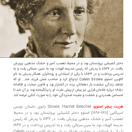
تر کشیشی پروتستان بود و در محیط تعصب ­آمیز و خشک مذهبی پرورش
یافت. در 1832 با پدرش که رئیس مدرسه الهیات بود به سین سیناتی رفت و به
تدریس پرداخت و در 1836 با یکی از استادان و روحانیان همکار پدرش به نام
کالوین استوو Calvin Stowe ازدواج کرد و صاحب شش فرزند شد... او که
هد زندگی مشقت ­بار دهقانان برده در کشتزار بود و قانون سخت و ظالمانه
1850 درباره غلامان فراری نیز بیش از پیش نفرت او را برانگیخته بود، بر آن شد تا
ساس همدردی و شفقت و عقیده ضدبردگی خود را به صورت کتابی عرضه کند
یت بیچر استوو
،
Stowe, Harriet Beecher
بانوی داستان ­نویس
امریکایی (1811-1896) استوو دختر کشیشی پروتستان بود و در محیط
تعصب ­آمیز و خشک مذهبی پرورش یافت. در 1832 با پدرش که رئیس
مدرسه الهیات بود به سین سیناتی رفت و به تدریس پرداخت و در 1836
 یکی از استادان و روحانیان همکار پدرش به نام کالوین استوو
Calvin