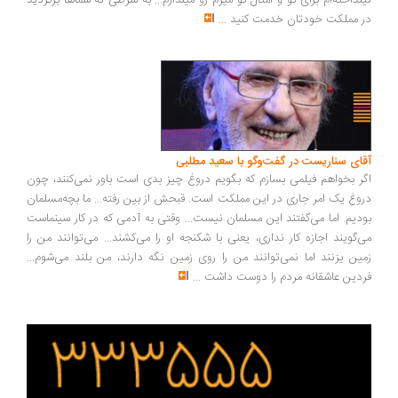
نداخته‌ام برای تو و امثال تو میرم رو میندازم... به شرطی که شماها برگردید
 مملکت خودتان خدمت کنید
...
ای سناریست در گفت‌وگو با سعید مطلبی
ر بخواهم فیلمی بسازم که بگویم دروغ چیز بدی است باور نمی‌کنند، چون
وغ یک امر جاری در این مملکت است. قبحش از بین رفته... ما بچه‌مسلمان
دیم. اما می‌گفتند این مسلمان نیست... وقتی به آدمی که در کار سینماست
‌گویند اجازه کار نداری، یعنی با شکنجه او را می‌کشند... می‌توانند من را
ین بزنند اما نمی‌توانند من را روی زمین نگه دارند، من بلند می‌شوم...
دین عاشقانه مردم را دوست داشت
...