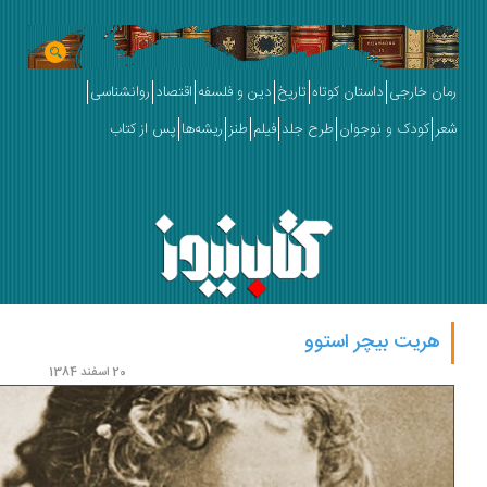
ان خارجی
داستان کوتاه
تاریخ
دین و فلسفه
اقتصاد
روانشناسی
ر
کودک و نوجوان
طرح جلد
فیلم
طنز
ریشه‌ها
پس از کتاب
هریت بیچر استوو
20 اسفند 1384