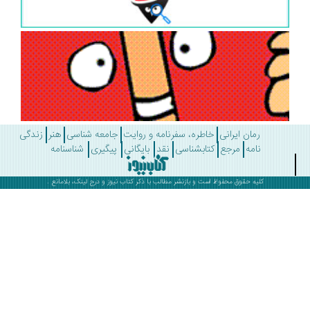
رمان ایرانی
خاطره، سفرنامه و روایت
جامعه شناسی
هنر
زندگی
نامه
مرجع
کتابشناسی
نقد
بایگانی
پیگیری
شناسنامه
کلیه حقوق محفوظ است و بازنشر مطالب با ذکر
کتاب نیوز
و درج لینک، بلامانع .