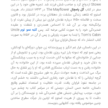
Stow
ازدواج کرد و صاحب شش فرزند شد. تجربه­ های خود را در این
ر در کتاب
گل پامچال
The Mayflower
در 1843 انتشار داد. هریت
توو که شاهد زندگی مشقت ­بار دهقانان برده در کشتزار بود و قانون
سخت و ظالمانه 1850 درباره غلامان فراری نیز بیش از پیش نفرت او را
انگیخته بود، بر آن شد تا احساس همدردی و شفقت و عقیده
بردگی خود را به صورت کتابی عرضه کند. پس
کلبه عمو توم
Uncle
Tom’s Cabi
را ابتدا به صورت پاورقی و پس از آن در 1852 به صورت
اب انتشار داد که جنجال فراوان برپا کرد.
 این داستان، فرار غم ­انگیز و پیروزمندانه زن جوان دورگه‌­ای با کودکش،
نی عمو توم که نمونه بارز تیره ­روزی غلامان بود، ترس و تشویش او از
ایی از خانواده­‌ای که سالها به آنان خدمت کرده و به سبب ورشکستگی
 دلال خرید و فروش غلامان سپرده شده بود، از این خانواده به آن
نواده رفتن و به دست ارباب ستمکاری افتادن که او را زیر شلاق به حال
گ می ­انداخت و همه حوادث دیگر به طور مشروح نقل شده است که
چه اربابانی را که با غلامان خود رفتاری انسانی داشتند به خشم آورد،
 جامعه نفوذ فراوان یافت. قدرت خلاقیت و استعداد تنظیم وقایع
داستان، خاصه حس انسان ­دوستی که در سراسر کتاب به چشم می­
رد، موجب پیدایش جنبش های ضدبردگی شد و نویسندگان را بر آن
شت تا به پیروی از هریت استوو که اولین بار جرأت مطرح ساختن
ین موضوعی یافته بود، کتابهایی بنویسند.