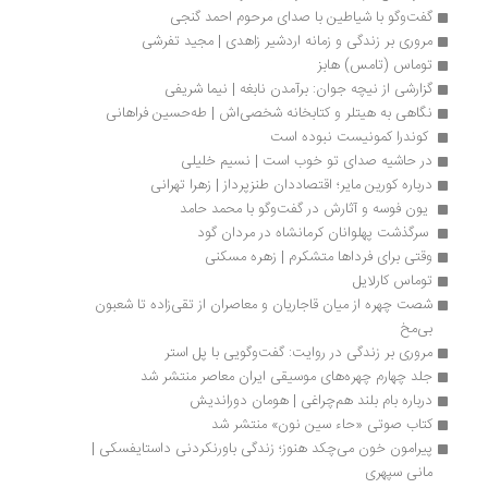
گفت‌وگو با شیاطین با صدای مرحوم احمد گنجی
مروری بر زندگی و زمانه اردشیر زاهدی | مجید تفرشی
توماس (تامس) هابز
گزارشی از نیچه جوان: برآمدن نابغه | نیما شریفی
نگاهی به هیتلر و کتابخانه شخصی‌اش | طه‌حسین فراهانی
 کوندرا کمونیست نبوده است 
در حاشیه صدای تو خوب است | نسیم خلیلی
درباره کورین مایر؛ اقتصاددان طنزپرداز | زهرا تهرانی
 یون فوسه و آثارش در گفت‌وگو با محمد حامد
 سرگذشت‌ پهلوانان کرمانشاه در مردان گود
وقتی برای فرداها متشکرم | زهره مسکنی
توماس کارلایل
شصت چهره از میان قاجاریان و معاصران از تقی‌زاده تا شعبون 
بی‌مخ
مروری بر زندگی در روایت: گفت‌وگویی با پل استر
جلد چهارم چهره‌های موسیقی ایران معاصر منتشر شد
درباره بام بلند هم‌چراغی | هومان دوراندیش
کتاب صوتی «حاء سین نون» منتشر شد
پیرامون خون می‌چکد هنوز؛ زندگی باورنکردنی داستایفسکی | 
مانی سپهری