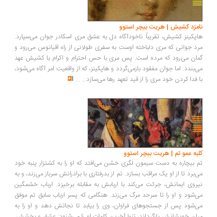
نامزد کشیش | هریت بیچر استوو
هاپکینز کشیش، تقریباً ناخودآگاه دل به عشق مری اسکادر جوان می‌سپارد.
مرد جوانی که مری دلباخته اوست به سفری طولانی از راه اقیانوس می‌رود و
گمان می‌رود که مرده است. پس مری با حس احترام و اکرام با کشیش عهد
می‌بندد. اما جوان مفقود بازمی‌گردد و هاپکینز، که از واقعیت امر آگاه می‌شود،
با فدا کردن خود مری را از قید تعهد رها می‌سازد...
...
کلبه عمو تم | هریت بیچر استوو
تم بیچاره به دست سیمون لگری خشن می‌افتد که او را به کشتزار پنبه خود
می‌برد تا از او یک مراقب بسازد. تم از بدرفتاری با برادرانش سرباز می‌زند، و به
نیروی ایمانش، جرئت می‌کند با اربابش به مقابله برخیزد. ارباب خشمگین
می‌شود و او را تا سرحد مرگ می‌زند. هنگامی که پسر ارباب سابق تم موفق
می‌شود پس از جستجوهای فراوان، وی را بیابد تا نجاتش دهد و او را به
میان خویشانش بازگرداند، تنها آخرین کلمات او را می‌شنود: عشق و بخشش.