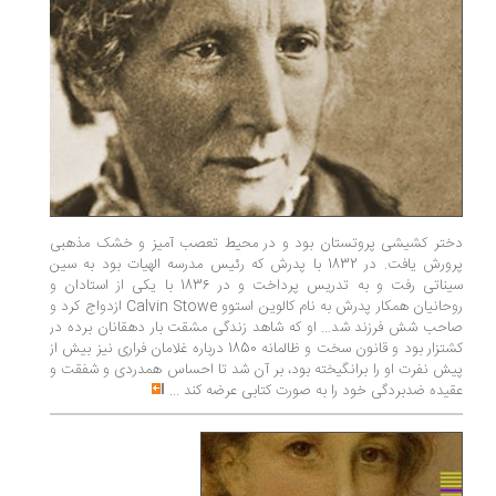
دختر کشیشی پروتستان بود و در محیط تعصب ­آمیز و خشک مذهبی
پرورش یافت. در 1832 با پدرش که رئیس مدرسه الهیات بود به سین
سیناتی رفت و به تدریس پرداخت و در 1836 با یکی از استادان و
روحانیان همکار پدرش به نام کالوین استوو Calvin Stowe ازدواج کرد و
صاحب شش فرزند شد... او که شاهد زندگی مشقت ­بار دهقانان برده در
کشتزار بود و قانون سخت و ظالمانه 1850 درباره غلامان فراری نیز بیش از
پیش نفرت او را برانگیخته بود، بر آن شد تا احساس همدردی و شفقت و
عقیده ضدبردگی خود را به صورت کتابی عرضه کند
...