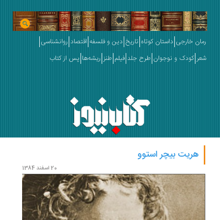
رمان خارجی
داستان کوتاه
تاریخ
دین و فلسفه
اقتصاد
روانشناسی
شعر
کودک و نوجوان
طرح جلد
فیلم
طنز
ریشه‌ها
پس از کتاب
هریت بیچر استوو
20 اسفند 1384