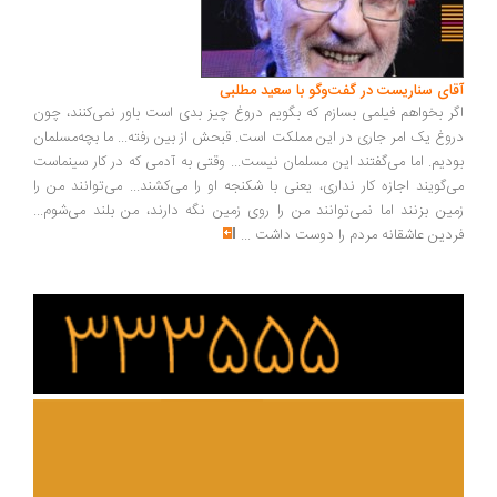
آقای سناریست در گفت‌وگو با سعید مطلبی
اگر بخواهم فیلمی بسازم که بگویم دروغ چیز بدی است باور نمی‌کنند، چون
دروغ یک امر جاری در این مملکت است. قبحش از بین رفته... ما بچه‌مسلمان
بودیم. اما می‌گفتند این مسلمان نیست... وقتی به آدمی که در کار سینماست
می‌گویند اجازه کار نداری، یعنی با شکنجه او را می‌کشند... می‌توانند من را
زمین بزنند اما نمی‌توانند من را روی زمین نگه دارند، من بلند می‌شوم...
فردین عاشقانه مردم را دوست داشت
...