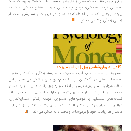
نی می‌خواهند نفرت، محورِ زندگی‌شان باشد... ما با گوشت و پوست خود
ساس کردیم «دیگری» بودن چه معنایی دارد... نوشتن پاسخی است به
‌عدالتی‌هایی که ما را احاطه کرده‌اند، و در عین حال، ستایشی است از
بایی زندگی و شادی‌هایش
...
اهی به روان‌شناسی پول | ایما موسی‌زاده
سان‌ها با ترس، طمع، امید، حسرت و مقایسه زندگی می‌کنند و همین
ساسات، حتی در آگاه‌ترین افراد، تصمیم‌های مالی را شکل می‌دهد. از این
ظر، «روان‌شناسی پول» بیش از آنکه درباره پول باشد، کتابی درباره انسان
اصر و رابطه پرتنش او با مفهوم ثروت و دارایی است... اوزل به‌جای ارائه
خه‌های مستقیم یا توصیه‌های دستوری، تجربه زندگی سرمایه‌گذاران،
رآفرینان، میلیاردرها و حتی افراد عادی را روایت می‌کند و از دل این
ستان‌ها روایت خود را برمی‌سازد و بحث را به پیش می‌راند
...