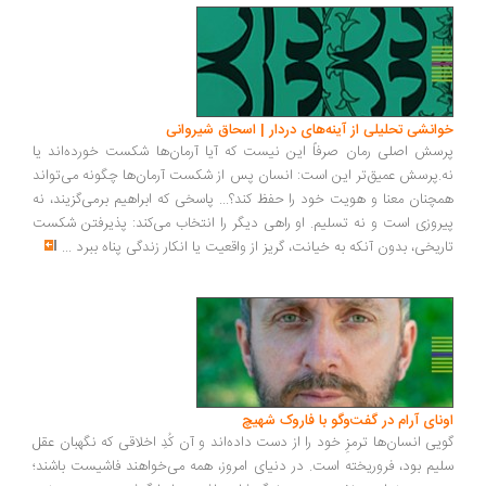
انشی تحلیلی از آینه‌های دردار | اسحاق شیروانی
سش اصلی رمان صرفاً این نیست که آیا آرمان‌ها شکست خورده‌اند یا
.پرسش عمیق‌تر این است: انسان پس از شکست آرمان‌ها چگونه می‌تواند
چنان معنا و هویت خود را حفظ کند؟... پاسخی که ابراهیم برمی‌گزیند، نه
روزی است و نه تسلیم. او راهی دیگر را انتخاب می‌کند: پذیرفتن شکست
ریخی، بدون آنکه به خیانت، گریز از واقعیت یا انکار زندگی پناه ببرد
...
ونای آرام در گفت‌وگو با فاروک شهیچ
یی انسان‌ها ترمزِ خود را از دست داده‌اند و آن کُدِ اخلاقی که نگهبان عقل
یم بود، فروریخته است. در دنیای امروز، همه می‌خواهند فاشیست باشند؛