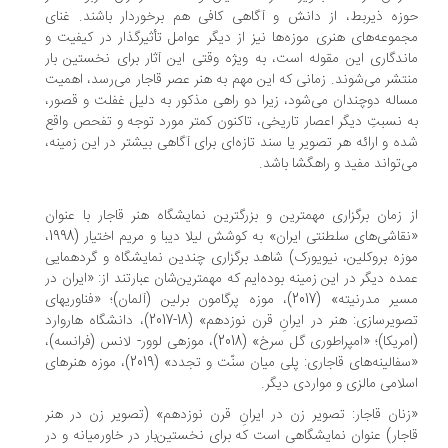
زه ذیربط، از دانش و آگاهی کافی هم برخوردار باشند. غنای
موعه‌های هنری موزه‌ها نیز از دیگر عوامل تأثیرگذار در کیفیت و
ندگاری این مقوله است، به ویژه وقتی این آثار برای نخستین بار
تشر می‌شوند. زمانی که این مهم به هنر عصر قاجار می‌رسد، اهمیت
اله دوچندان می‌‌شود، زیرا دو راهی مذکور به دلیل غفلت و قصور،
 نسبتِ دیگر اعصار تاریخی، تاکنون کمتر مورد توجه و تفحص واقع
ه و ارائه هر تصویر یا سند تازه‌ای برای آگاهی بیشتر در این زمینه،
‌تواند مفید و راهگشا باشد.
 زمان برگزاری مهمترین و بزرگترین نمایشگاه هنر قاجار با عنوان
«نقاشی‌های سلطنتی ایران» به کوشش لیلا دیبا و مریم اختیار (1998،
زه بروکلین، نیویورک) شاهد برگزاری چندین نمایشگاه و گردهمایی
ده دیگر در این زمینه بوده‌ایم که مهمترین‌شان عبارتند از: «ایران در
مسیر مدرنیته» (2017)، موزه پرگامون برلین (آلمان)؛ «فناوریهای
تصویرسازی: هنر در ایرانِ قرن نوزدهم» (18-2017)، دانشگاه هاروارد
(امریکا)؛ «امپراطوری گل سرخ» (2018)، موزهی لوور- لانس (فرانسه)،
«سفالینه‌های قاجاری: پلی میان سنّت و تجدد» (2019)، موزه هنرهای
لامی مالزی و مواردی دیگر.
نان قاجار: تصویر زن در ایرانِ قرن نوزدهم» (تصویر زن در هنر
جار) عنوان نمایشگاهی است که برای نخستین‌بار در خاورمیانه و در