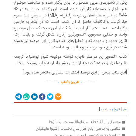
ی از کشورهای عربی همجوار با ایران برگزار شده و مشخصا موضوع
هنر قاجار را دستمایه کار قرار داده است. این کارنما در سال‌های 16-
2015 در «موزه هنر اسلامی دوحه (قطر)» (MIA) در معرض دید عموم
ار گرفت و کاتالوگ حاصل از آن، کتابی است که در اینجا به فارسی
گردانده شده است. آثار این نمایشگاه از این حیث که حول موضوع
حد و جذابی همچون «تصویرگری زنان» شکل گرفته و بابت ارائه
اری جدید و نادیده که با تحلیل‌های صاحبنظرانِ این عرصه نیز همراه
ه، در نوع خود بی‌نظیر و جالب توجه است.
اب «تصویر زن در هنر قاجار» نوشته مونیعه شیخ ابوضیا با ترجمه
بهارلو در 208 صفحه از سوی نشر دانیار به چاپ رسیده است.
ین کتاب پیش از این توسط انتشارات یساولی منتشر شده بود.]
.
.
...............
...............
هر روز با کتاب
|
|
تاریخ و سیاست
موسیقی از نگاه فقه| سیدابوالقاسم حسینی ژرفا
نگاهی به بدهی: پنج هزار سالِ نخست | شیوا علینقیان
درباره شبح میکونوس | مجتبی رحماندوست