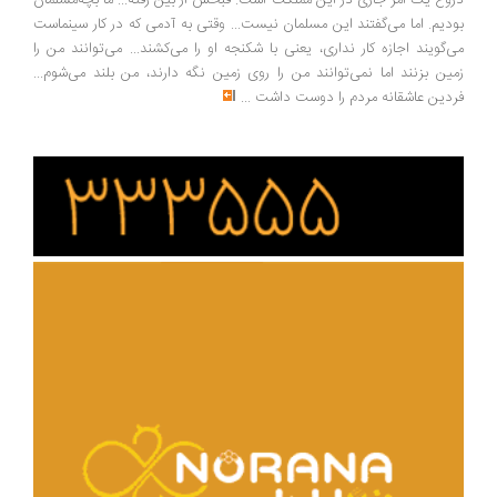
وغ یک امر جاری در این مملکت است. قبحش از بین رفته... ما بچه‌مسلمان
دیم. اما می‌گفتند این مسلمان نیست... وقتی به آدمی که در کار سینماست
‌گویند اجازه کار نداری، یعنی با شکنجه او را می‌کشند... می‌توانند من را
ین بزنند اما نمی‌توانند من را روی زمین نگه دارند، من بلند می‌شوم...
دین عاشقانه مردم را دوست داشت
...