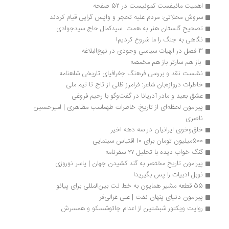
اهمیت مانیفست کمونیست در 52 صفحه
سروش محلاتی: مردم علیه تحجر و واپس گرایی قیام کردند
تصحیح گلستان هنر به همت  سیدکمال حاج سیدجوادی
نگاهی به جنگ را ما شروع کردیم!
3 فصل در الهیات سیاسی وجودی در نهج‌البلاغه
 باز هم سارتر باز هم مخمصه 
نشست نقد و بررسی فرهنگ جغرافیای تاریخی شاهنامه
خاطرات دروازه‌بان شاعر: فرامرز ظلی از تاج تا تیم ملی
عشق بعید و مادر آدریانا در گفت‌وگو با رحیم فروغی
پیرامون لحظه‌ای از تاریخ: خاطرات طهماسب مظاهری | امیرحسین 
ناصری
خلق‌وخوی ایرانیان در سه دهه اخیر
500میلیون تومان برای 10 اقتباس سینمایی
گنگ خواب دیده با تحلیل ۲۷ سفرنامه
پیرامون تاریخ مختصر به گند کشیدن جهان | یاسر نوروزی
نوبل ادبیات را پس بگیرید!
55 قطعه مشیر همایون به خط نت بین‌المللی برای پیانو
پیرامون دنیای پنهان نفت | علی غزالی‌فر
روایت ویکتور شبشتین از اعدام چائوشسکو و همسرش