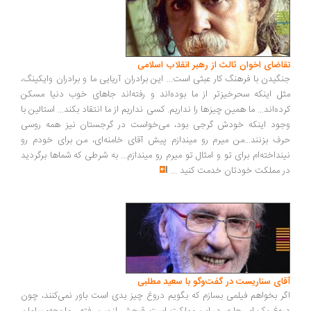
اضای اخوان ثالث از رهبر انقلاب اسلامی
گیدن با فرهنگ کار عبثی است... این برادران آریایی ما و برادران وایکینگ،
ل اینکه سحرخیزتر از ما بوده‌اند و رفته‌اند جاهای خوب دنیا مسکن
ده‌اند... ما همین چیزها را نداریم. کسی نداریم از ما انتقاد بکند... استالین با
ود اینکه خودش گرجی بود، می‌خواست در گرجستان نیز همه روسی
ف بزنند...من میرم رو میندازم پیش آقای خامنه‌ای، من برای خودم رو
نداخته‌ام برای تو و امثال تو میرم رو میندازم... به شرطی که شماها برگردید
 مملکت خودتان خدمت کنید
...
ای سناریست در گفت‌وگو با سعید مطلبی
ر بخواهم فیلمی بسازم که بگویم دروغ چیز بدی است باور نمی‌کنند، چون