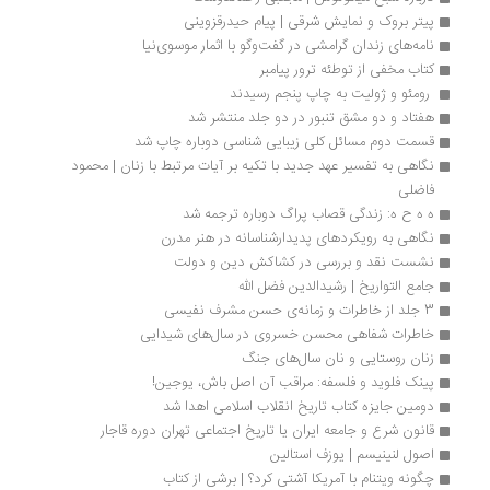
پیتر بروک و نمایش شرقی | پیام حیدرقزوینی
نامه‌های زندان گرامشی در گفت‌وگو با اثمار موسوی‌نیا
کتاب مخفی از توطئه ترور پیامبر
 رومئو و ژولیت به چاپ پنجم رسیدند 
هفتاد و دو مشق تنبور در دو جلد منتشر شد
قسمت دوم مسائل کلی زیبایی شناسی دوباره چاپ شد
نگاهی به تفسیر عهد جدید با تکیه بر آیات مرتبط با زنان | محمود 
فاضلی
ه ه ح ه: زندگی قصاب پراگ دوباره ترجمه شد
نگاهی به رویکردهای پدیدارشناسانه در هنر مدرن
نشست نقد و بررسی در کشاکش دین و دولت
جامع التواریخ | رشیدالدین فضل الله
3 جلد از خاطرات و زمانه‌ی حسن مشرف نفیسی
خاطرات شفاهی محسن خسروی در سال‌های شیدایی
زنان روستایی و نان سال‌های جنگ
پینک فلوید و فلسفه: مراقب آن اصل باش، یوجین!
دومین جایزه کتاب تاریخ انقلاب اسلامی اهدا شد
قانون شرع و جامعه ایران یا تاریخ اجتماعی تهران دوره قاجار
اصول لنینیسم | یوزف استالین
چگونه ویتنام با آمریکا آشتی کرد؟ | برشی از کتاب