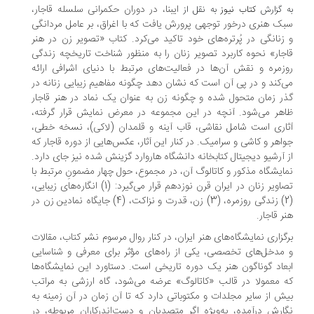
ایبنا، در دوران حکمرانی سلسله‌ قاجار،
 گزارش
کتاب نیوز
به نقل از
ک هنری درخور توجهی پرورش یافت که با اغراق، بر عامل مردانگی
زنانگی در پُرتره‌های خود تاکید می‌کرد. کتاب «تصویر زن در هنر
جار» نحوه‌ کاربرد تصویر زنان را به منظور شناخت تاریخچه‌ زندگی
زمره‌ و نقش آن‌ها در فعالیت‌های مرتبط با دنیای اشرافی ارائه
‌کند و در پی آن است که نشان دهد چگونه مفاهیم زیبایی زنانه در
ر زمان متحول شده و چگونه زن به عنوان یک نماد در هنر قاجار
هر می‌‌شود. آنچه در این مجموعه در معرض نمایش قرار گرفته،
اری است شامل نقاشی، قاب آینه و قلمدان (لاکی)، نسخه‌ خطی،
اهر و کاشی و سرامیک. در کنار این آثار، عکس‌هایی از دوره‌ قاجار که
 آرشیو دیجیتال کتابخانه‌ دانشگاه هاروارد گزینش شده نیز جای دارد.
ایشگاه مذکور و کاتالوگ آن، در مجموع، حول چهار مضمونِ مرتبط با
تصاویر زنان در ایران قرن نوزدهم قرار می‌گیرد: (1) انگاره‌های زیبایی،
(2) زندگی روزمره، (3) زن، قدرت و نزاکت، (4) جایگاه نمادین زن در
ر قاجار.
گزاری نمایشگاه‌های هنر ایران، در کنار روال مرسوم نشر کتاب، مقالات
مدخل‌های تخصصی، یکی از راه‌های مؤثر برای معرفی و شناسایی
عاد گوناگون هنر یک دوره تاریخی است. دستاورد این نمایشگاه‌ها
 معمولا در قالب «کاتالوگ» عرضه می‌شود، گاه ارزشی به مراتب
ش از سایر مجلدات و مکتوباتی دارد که تا آن زمان در آن زمینه به
ارش درآمده، به‌ویژه اگر متصدیان و دست‌اندرکاران مربوطه، در