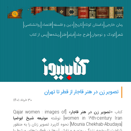
ان خارجی
داستان کوتاه
تاریخ
دین و فلسفه
اقتصاد
روانشناسی
ر
کودک و نوجوان
طرح جلد
فیلم
طنز
ریشه‌ها
پس از کتاب
تصویر زن در هنر قاجار از قطر تا تهران
30 خرداد 1401
اب «
تصویر زن در هنر قاجار
» [Qajar women : images of
women in 19th-century Ir] نوشته
مونیعه شیخ ابوضیا
[Mounia Chekhab-Abudaya] نحوه‌ کاربرد تصویر زنان را به منظور
اخت تاریخچه‌ زندگی روزمره‌ و نقش آن‌ها در فعالیت‌های مرتبط با