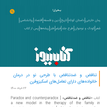
ان خارجی
داستان کوتاه
تاریخ
دین و فلسفه
اقتصاد
روانشناسی
ر
کودک و نوجوان
طرح جلد
فیلم
طنز
ریشه‌ها
پس از کتاب
تناقض و ضدتناقض با طرحی نو در درمان
خانواده‌های دارای تعامل‌های اسکیزوفرن
26 خرداد 1400
اب «
تناقض و ضدتناقض
» [Paradox and counterparadox :
a new model in the therapy of the family 