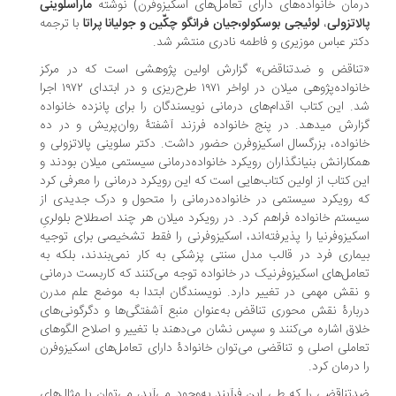
مان خانواده‌های دارای تعامل‌های اسکیزوفرن) نوشته
ماراسلوینی
لاتزولی
،
لوئیجی بوسکولو،جیان فرانگو چکّین و جولیانا پراتا
با ترجمه
تر عباس موزیری و فاطمه نادری منتشر شد.
ناقض و ضدتناقض» گزارش اولین پژوهشی است که در مرکز
خانواده‌‏پژوهی میلان در اواخر ۱۹۷۱ طرح‌ریزی و در ابتدای ۱۹۷۲ اجرا
. این کتاب اقدام‌های درمانی نویسندگان را برای پانزده خانواده
ارش می‏دهد. در پنج خانواده فرزند آشفتۀ روان‌پریش و در ده
نواده، بزرگسال اسکیزوفرن حضور داشت. دکتر سلوینی پالاتزولی و
کارانش بنیانگذاران رویکرد خانواده‌درمانی سیستمی میلان بودند و
ن کتاب از اولین کتاب‌هایی است که این رویکرد درمانی را معرفی کرد
 رویکرد سیستمی در خانواده‌درمانی را متحول و درک جدیدی از
ستم خانواده فراهم کرد. در رویکرد میلان هر چند اصطلاح بلولریِ
کیزوفرنیا را پذیرفته‌اند، اسکیزوفرنی را فقط تشخیصی برای توجیه
ماری فرد در قالب مدل سنتی پزشکی به کار نمی‌بندند، بلکه به
امل‌های اسکیزوفرنیک در خانواده توجه می‌کنند که کاربست درمانی
نقش مهمی در تغییر دارد. نویسندگان ابتدا به موضع علم مدرن
بارۀ نقش محوری تناقض به‌عنوان منبع آشفتگی‌ها و دگرگونی‌های
اق اشاره می‌کنند و سپس نشان می‌دهند با تغییر و اصلاح الگوهای
املی اصلی و تناقضی می‌توان خانوادۀ دارای تعامل‌های اسکیزوفرن
 درمان کرد.
تناقضی را که طی این فرآیند به‌وجود می‌آید، می‌توان با مثال‌های