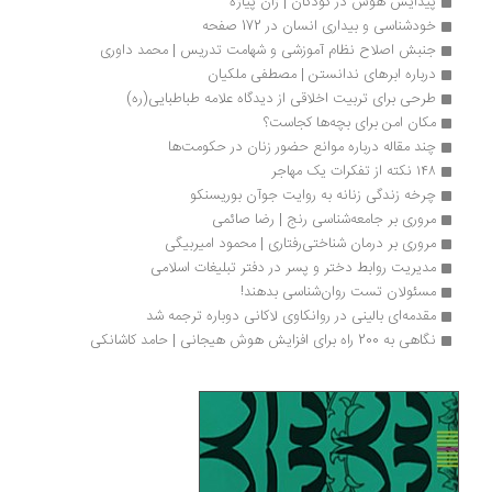
پیدایش هوش در کودکان | ژان پیاژه
خودشناسی و بیداری انسان در 172 صفحه
جنبش اصلاح نظام آموزشی و شهامت تدریس | محمد داوری
درباره ابرهای ندانستن | مصطفی ملکیان
طرحی برای تربیت اخلاقی از دیدگاه علامه طباطبایی(ره)
مکان امن برای بچه‌ها کجاست؟
چند مقاله درباره موانع حضور زنان در حکومت‌ها
۱۴۸ نکته از تفکرات یک مهاجر
چرخه زندگی زنانه به روایت جوآن بوریسنکو
مروری بر جامعه‌شناسی رنج | رضا صائمی
مروری بر درمان شناختی‎رفتاری | محمود امیربیگی
مدیریت روابط دختر و پسر در دفتر تبلیغات اسلامی
مسئولان تست روان‌شناسی بدهند!
مقدمه‌ای بالینی در روانکاوی لاکانی دوباره ترجمه شد
نگاهی به 200 راه برای افزایش هوش هیجانی | حامد کاشانکی