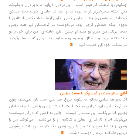
گیدن با فرهنگ کار عبثی است... این برادران آریایی ما و برادران وایکینگ،
ل اینکه سحرخیزتر از ما بوده‌اند و رفته‌اند جاهای خوب دنیا مسکن
ده‌اند... ما همین چیزها را نداریم. کسی نداریم از ما انتقاد بکند... استالین با
ود اینکه خودش گرجی بود، می‌خواست در گرجستان نیز همه روسی
ف بزنند...من میرم رو میندازم پیش آقای خامنه‌ای، من برای خودم رو
نداخته‌ام برای تو و امثال تو میرم رو میندازم... به شرطی که شماها برگردید
 مملکت خودتان خدمت کنید
...
ای سناریست در گفت‌وگو با سعید مطلبی
ر بخواهم فیلمی بسازم که بگویم دروغ چیز بدی است باور نمی‌کنند، چون
وغ یک امر جاری در این مملکت است. قبحش از بین رفته... ما بچه‌مسلمان
دیم. اما می‌گفتند این مسلمان نیست... وقتی به آدمی که در کار سینماست
‌گویند اجازه کار نداری، یعنی با شکنجه او را می‌کشند... می‌توانند من را
ین بزنند اما نمی‌توانند من را روی زمین نگه دارند، من بلند می‌شوم...
دین عاشقانه مردم را دوست داشت
...