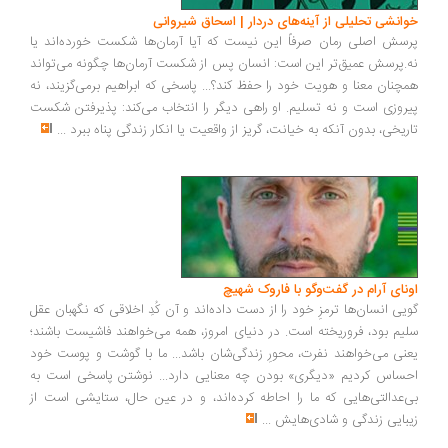
انشی تحلیلی از آینه‌های دردار | اسحاق شیروانی
سش اصلی رمان صرفاً این نیست که آیا آرمان‌ها شکست خورده‌اند یا
.پرسش عمیق‌تر این است: انسان پس از شکست آرمان‌ها چگونه می‌تواند
چنان معنا و هویت خود را حفظ کند؟... پاسخی که ابراهیم برمی‌گزیند، نه
روزی است و نه تسلیم. او راهی دیگر را انتخاب می‌کند: پذیرفتن شکست
ریخی، بدون آنکه به خیانت، گریز از واقعیت یا انکار زندگی پناه ببرد
...
ونای آرام در گفت‌وگو با فاروک شهیچ
یی انسان‌ها ترمزِ خود را از دست داده‌اند و آن کُدِ اخلاقی که نگهبان عقل
یم بود، فروریخته است. در دنیای امروز، همه می‌خواهند فاشیست باشند؛
نی می‌خواهند نفرت، محورِ زندگی‌شان باشد... ما با گوشت و پوست خود
ساس کردیم «دیگری» بودن چه معنایی دارد... نوشتن پاسخی است به
‌عدالتی‌هایی که ما را احاطه کرده‌اند، و در عین حال، ستایشی است از
بایی زندگی و شادی‌هایش
...