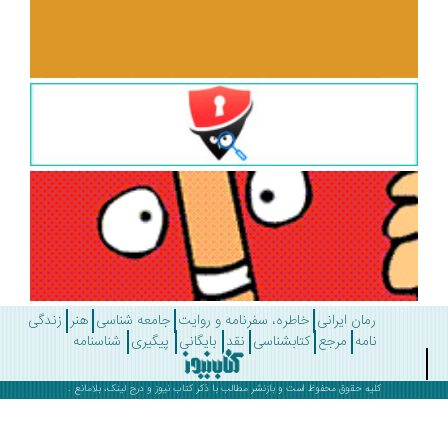
رمان ایرانی
خاطره، سفرنامه و روایت
جامعه شناسی
هنر
زندگی
نامه
مرجع
کتابشناسی
نقد
بایگانی
پیگیری
شناسنامه
کلیه حقوق محفوظ است و بازنشر مطالب با ذکر
کتاب نیوز
و درج لینک، بلامانع .