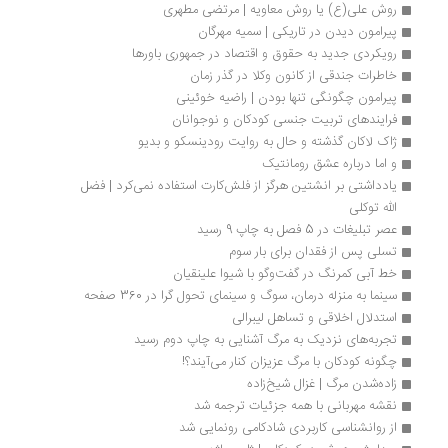
روش علی(ع) یا روش معاویه | مرتضی مطهری
پیرامون دیدن در تاریکی | سمیه مهرگان
رویکردی جدید به حقوق و اقتصاد در جمهوری باورها
خاطرات جندقی از کانون وکلا در گذر زمان
پیرامون چگونگی تنها بودن | راضیه خوئینی
فرايندهای تربیت جنسی کودکان و نوجوانان
ژاک لاکان گذشته و حال به روایت رودینسکو و بدیو
و اما درباره عشق رومانتیک
یادداشتی بر انشتین هرگز از فلش‌کارت استفاده نمی‌کرد | فضل 
الله توکلی
عصر تبلیغات در 5 فصل به چاپ 9 رسید
تسلی پس از فقدان برای بار سوم
خط آبی کمرنگ در گفت‌وگو با شیوا علینقیان
سینما به منزله درمان، سوگ و سینمای تحول گرا در 360 صفحه
استدلال اخلاقی و تساهل لیبرالی
تجربه‌های نزدیک به مرگ آشنایی به چاپ دوم رسید
چگونه کودکان با مرگ عزیزان کنار می‌آیند؟!
زاده‌شدن مرگ | غزال شیخ‌زاده
نقشه مهربانی با همه جزئیات ترجمه شد
از روانشناسی کاربردی شادکامی رونمایی شد