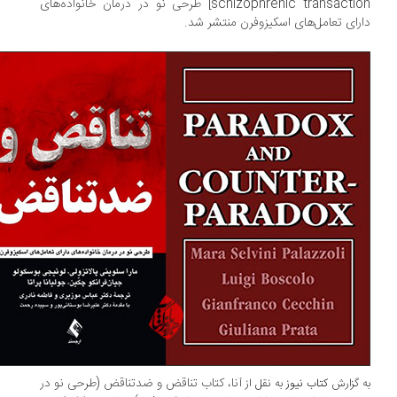
schizophrenic transaction] طرحی نو در درمان خانواده‌های
رای تعامل‌های اسکیزوفرن منتشر شد.
آنا، کتاب تناقض و ضدتناقض (طرحی نو در
 گزارش
کتاب نیوز
به نقل از