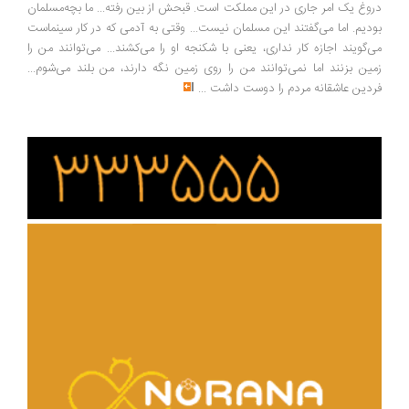
وغ یک امر جاری در این مملکت است. قبحش از بین رفته... ما بچه‌مسلمان
دیم. اما می‌گفتند این مسلمان نیست... وقتی به آدمی که در کار سینماست
‌گویند اجازه کار نداری، یعنی با شکنجه او را می‌کشند... می‌توانند من را
ین بزنند اما نمی‌توانند من را روی زمین نگه دارند، من بلند می‌شوم...
دین عاشقانه مردم را دوست داشت
...