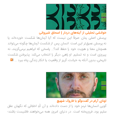
انشی تحلیلی از آینه‌های دردار | اسحاق شیروانی
سش اصلی رمان صرفاً این نیست که آیا آرمان‌ها شکست خورده‌اند یا
.پرسش عمیق‌تر این است: انسان پس از شکست آرمان‌ها چگونه می‌تواند
چنان معنا و هویت خود را حفظ کند؟... پاسخی که ابراهیم برمی‌گزیند، نه
روزی است و نه تسلیم. او راهی دیگر را انتخاب می‌کند: پذیرفتن شکست
ریخی، بدون آنکه به خیانت، گریز از واقعیت یا انکار زندگی پناه ببرد
...
ونای آرام در گفت‌وگو با فاروک شهیچ
یی انسان‌ها ترمزِ خود را از دست داده‌اند و آن کُدِ اخلاقی که نگهبان عقل
یم بود، فروریخته است. در دنیای امروز، همه می‌خواهند فاشیست باشند؛