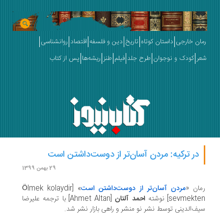
ان خارجی
داستان کوتاه
تاریخ
دین و فلسفه
اقتصاد
روانشناسی
ر
کودک و نوجوان
طرح جلد
فیلم
طنز
ریشه‌ها
پس از کتاب
در ترکیه: مردن آسان‌تر از دوست‌داشتن است
29 بهمن 1399
ان «
مردن آسان‌تر از دوست‌داشتن است
» [Ölmek kolaydir
sevmekte
نوشته
احمد آلتان
[Ahmet Altan]
با ترجمه علیرضا
ف‌الدینی توسط نشر نو منشر و راهی بازار نشر شد.