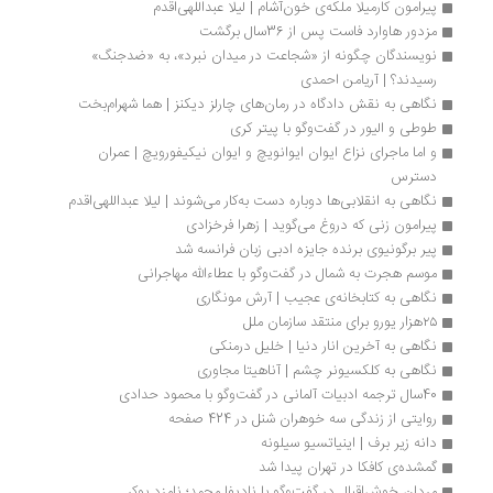
پیرامون کارمیلا ملکه‌ی خون‌آشام | لیلا عبداللهی‌اقدم
مزدور هاوارد فاست پس از 36سال برگشت
نویسندگان چگونه از‌ «شجاعت در میدان نبرد»، به «ضدجنگ» 
رسیدند؟ | آریامن احمدی
نگاهی به نقش دادگاه در رمان‌های چارلز دیکنز | هما شهرا‌م‌بخت
طوطی و الیور در گفت‌وگو با پیتر کری
و اما ماجرای نزاع ایوان ایوانویچ و ایوان نیکیفورویچ | عمران 
دسترس
نگاهی به انقلابی‌ها دوباره دست به‌کار می‌شوند | لیلا عبداللهی‌اقدم
پیرامون زنى که دروغ مى‌گوید | زهرا فرخزادی
پیر برگونیوی برنده جایزه ادبی زبان فرانسه شد
موسم هجرت به شمال در گفت‌وگو با عطاءالله مهاجرانی
نگاهی به کتابخانه‌ی عجیب | آرش مونگاری
۲۵هزار یورو برای منتقد سازمان ملل
نگاهی به آخرین انار دنیا | خلیل درمنکی
نگاهی به کلکسیونر چشم | آناهیتا مجاوری
40سال ترجمه ادبیات آلمانی در گفت‌وگو با محمود حدادی
روایتی از زندگی سه خوهران شنل در 424 صفحه
دانه زیر برف | اینیاتسیو سیلونه
گمشده‌ی کافکا در تهران پیدا شد
مردان خوش‌‌اقبال در گفت‌وگو با نادیفا محمد؛ نامزد بوکر