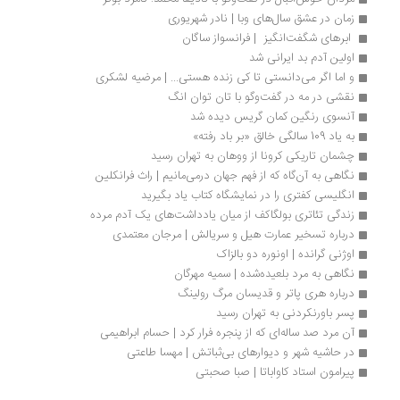
زمان در عشق سال‌های وبا | نادر شهریوری
 ابرهای شگفت‌انگیز  | فرانسواز ساگان
اولین آدم بد ایرانی شد
و اما اگر می‌دانستی تا کی زنده هستی... | مرضیه لشکری
نقشی در مه در گفت‌وگو با تان توان انگ
آنسوی رنگین کمان گریس دیده شد
به یاد 109 سالگی خالق «بر باد رفته»
چشمان تاریکی کرونا از ووهان به تهران رسید
نگاهی به آن‌گاه که از فهم جهان درمی‌مانیم | راث فرانکلین
انگلیسی کفتری را در نمایشگاه کتاب یاد بگیرید
زندگی تئاتری بولگاکف از میان یادداشت‌های یک آدم مرده
درباره تسخیر عمارت هیل و سریالش | مرجان معتمدی
اوژنی گرانده | اونوره دو بالزاک
نگاهی به مرد بلعیده‌شده | سمیه مهرگان
درباره هری پاتر و قدیسان مرگ رولینگ
پسر باورنکردنی به تهران رسید
آن مرد صد ساله‌ای که از پنجره فرار کرد | حسام ابراهیمی
در حاشیه شهر و دیوارهای بی‌ثباتش | مهسا طاعتی
پیرامون استاد کاواباتا | صبا صحبتی