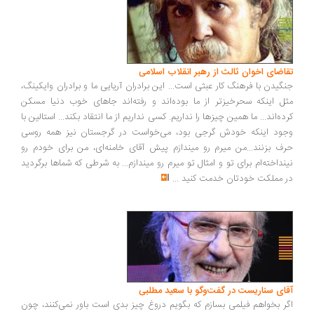
اضای اخوان ثالث از رهبر انقلاب اسلامی
گیدن با فرهنگ کار عبثی است... این برادران آریایی ما و برادران وایکینگ،
ل اینکه سحرخیزتر از ما بوده‌اند و رفته‌اند جاهای خوب دنیا مسکن
ده‌اند... ما همین چیزها را نداریم. کسی نداریم از ما انتقاد بکند... استالین با
ود اینکه خودش گرجی بود، می‌خواست در گرجستان نیز همه روسی
ف بزنند...من میرم رو میندازم پیش آقای خامنه‌ای، من برای خودم رو
نداخته‌ام برای تو و امثال تو میرم رو میندازم... به شرطی که شماها برگردید
 مملکت خودتان خدمت کنید
...
ای سناریست در گفت‌وگو با سعید مطلبی
ر بخواهم فیلمی بسازم که بگویم دروغ چیز بدی است باور نمی‌کنند، چون