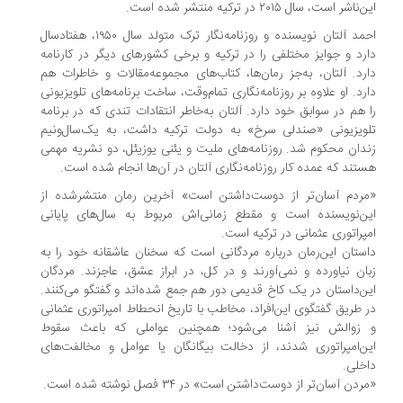
ناشر است، سال ۲۰۱۵ در ترکیه منتشر شده است.
احمد آلتان نویسنده و روزنامه‌نگار ترک متولد سال ۱۹۵۰، هفتادسال
رد و جوایز مختلفی را در ترکیه و برخی کشورهای دیگر در کارنامه
رد. آلتان، به‌جز رمان‌ها، کتاب‌های مجموعه‌مقالات و خاطرات هم
رد. او علاوه بر روزنامه‌نگاری تمام‌وقت، ساخت برنامه‌های تلویزیونی
 هم در سوابق خود دارد. آلتان به‌خاطر انتقادات تندی که در برنامه
ویزیونی «صندلی سرخ»‌ به دولت ترکیه داشت، به یک‌سال‌ونیم
دان محکوم شد. روزنامه‌های ملیت و یئنی یوزیئل، دو نشریه مهمی
تند که عمده کار روزنامه‌نگاری آلتان در آن‌ها انجام شده است.
ردم آسان‌تر از دوست‌داشتن است» آخرین رمان منتشرشده از
ن‌نویسنده است و مقطع زمانی‌اش مربوط به سال‌های پایانی
پراتوری عثمانی در ترکیه است.
ستان این‌رمان درباره مردگانی است که سخنان عاشقانه خود را به
ان نیاورده و نمی‌آورند و در کل، در ابراز عشق، عاجزند. مردگان
ن‌داستان در یک کاخ قدیمی دور هم جمع شده‌اند و گفتگو می‌کنند.
 طریق گفتگوی این‌افراد، مخاطب با تاریخ انحطاط امپراتوری عثمانی
زوالش نیز آشنا می‌شود؛ همچنین عواملی که باعث سقوط
ن‌امپراتوری شدند، از دخالت بیگانگان یا عوامل و مخالفت‌های
خلی.
دن آسان‌تر از دوست‌داشتن است» در ۳۴ فصل نوشته شده است.