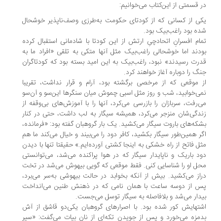
 قسمتی از این‌کتاب می‌خوانیم:
ی از کسانی که از کودتای حکومت به‌طرزی وصف‌ناپذیر خوشحال
ه بود راغب‌بیک بود.
ام افسرانِ اتحادچیِ ارتش از این کودتا با شادمانی استقبال کرده
دند اما خوشحالی راغب‌بیک مثل آنها متکی به تلقی «افراد ما به
رت رسیدند» نبود، راغب‌بیک به این امید بسته بود که کودتاگران
گ را دوباره آغاز خواهند کرد.
 موقعی که از مرخصی برگشته بود، آرام و قرار نداشت، تقریبا
ی‌خوابید، شب و روز مثل اسبی چموش میان سنگرها این‌سو و آن‌سو
‌رفت، سربازان را بازرسی می‌کرد، آنها را با آموزش‌های بی‌وقفه از
دگی‌شان منزجر می‌کرد، همیشه سیگار به لب داشت، حتی در کنار
که‌های باروت سیگار می‌کشید. یک بار گروهبان گفته بود: «فرمانده،
ر همین‌طور سیگار بکشید، کافر دود را می‌بیند و خیال می‌کند ما هم
ل فاتح از راه خشکی به اینجا کشتی آورده‌ایم.» حقیقتا تنها با دیدن
د باریک و ناپایدار سیگار که در هوا پراکنده می‌شد، می‌توانستی
ل او را شناسایی کنی. فقط موقعی که گویی بیهوش می‌شد در تخت
از می‌کشید. بیش از آنکه بخوابد در حالت بیهوشی به‌سر می‌برد،
 از دوسه ساعت با همان نامی که در ذهنش طنین می‌انداخت
دار می‌شد و بلافاصله به سیگار توسل می‌جست.
تهایش کور شده بود. با اصرارهای گروهبان یکی‌دو قاشق از آش
مزه می‌خورد و پس از جویدن تکه‌ای از نان بیات می‌گفت: «سیر