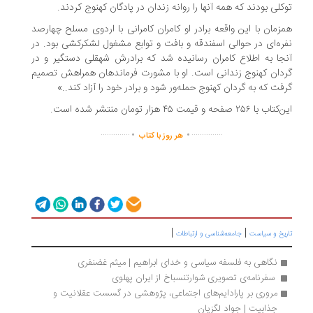
کلی بودند که همه‌ آنها را روانه‌ زندان در پادگان کهنوج کردند.
زمان با این واقعه برادر او کامران کامرانی با اردوی مسلح چهارصد
ره‌ای در حوالی اسفندقه و بافت و توابع مشغول لشکرکشی بود. در
جا به اطلاع کامران رسانیده شد که برادرش شهقلی دستگیر و در
دان کهنوج زندانی است. او با مشورت فرماندهان همراهش تصمیم
فت که به گردان کهنوج حمله‌ور شود و برادر خود را آزاد کند..»
با ۲۵۶ صفحه و قیمت ۴۵ هزار تومان منتشر شده است.
.
.
..............
...............
هر روز با کتاب
|
|
ریخ و سیاست
جامعه‌شناسی و ارتباطات
نگاهی به فلسفه سیاسی و خدای ابراهیم | میثم غضنفری
 سفرنامه‌ی تصویری شوارتنسباخ از ایران پهلوی
مروری بر پارادایم‌های اجتماعی، پژوهشی در گسست عقلانیت و 
جذابیت | جواد لگزیان