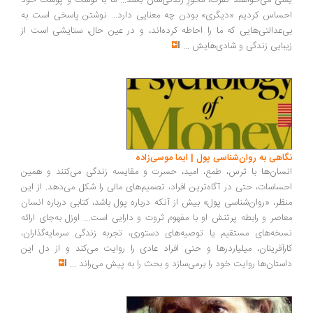
نی می‌خواهند نفرت، محورِ زندگی‌شان باشد... ما با گوشت و پوست خود
ساس کردیم «دیگری» بودن چه معنایی دارد... نوشتن پاسخی است به
‌عدالتی‌هایی که ما را احاطه کرده‌اند، و در عین حال، ستایشی است از
بایی زندگی و شادی‌هایش
...
اهی به روان‌شناسی پول | ایما موسی‌زاده
سان‌ها با ترس، طمع، امید، حسرت و مقایسه زندگی می‌کنند و همین
ساسات، حتی در آگاه‌ترین افراد، تصمیم‌های مالی را شکل می‌دهد. از این
ظر، «روان‌شناسی پول» بیش از آنکه درباره پول باشد، کتابی درباره انسان
اصر و رابطه پرتنش او با مفهوم ثروت و دارایی است... اوزل به‌جای ارائه
خه‌های مستقیم یا توصیه‌های دستوری، تجربه زندگی سرمایه‌گذاران،
رآفرینان، میلیاردرها و حتی افراد عادی را روایت می‌کند و از دل این
ستان‌ها روایت خود را برمی‌سازد و بحث را به پیش می‌راند
...