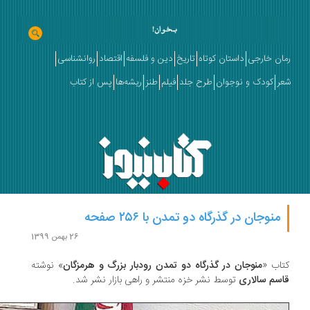
ان خارجی
داستان کوتاه
تاریخ
دین و فلسفه
اقتصاد
روانشناسی
ر
کودک و نوجوان
طرح جلد
فیلم
طنز
ریشه‌ها
پس از کتاب
منوجان در گذرگاه دو تمدن با ۲۵۶ صفحه
26 بهمن 1399
اب «
منوجان در گذرگاه دو تمدن رودبار بزرگ و هرمزگان
» نوشته
سم سالاری
توسط نشر خزه منتشر و راهی بازار نشر شد.