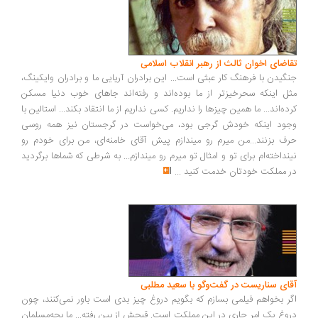
اضای اخوان ثالث از رهبر انقلاب اسلامی
گیدن با فرهنگ کار عبثی است... این برادران آریایی ما و برادران وایکینگ،
ل اینکه سحرخیزتر از ما بوده‌اند و رفته‌اند جاهای خوب دنیا مسکن
ده‌اند... ما همین چیزها را نداریم. کسی نداریم از ما انتقاد بکند... استالین با
ود اینکه خودش گرجی بود، می‌خواست در گرجستان نیز همه روسی
ف بزنند...من میرم رو میندازم پیش آقای خامنه‌ای، من برای خودم رو
نداخته‌ام برای تو و امثال تو میرم رو میندازم... به شرطی که شماها برگردید
 مملکت خودتان خدمت کنید
...
ای سناریست در گفت‌وگو با سعید مطلبی
ر بخواهم فیلمی بسازم که بگویم دروغ چیز بدی است باور نمی‌کنند، چون
وغ یک امر جاری در این مملکت است. قبحش از بین رفته... ما بچه‌مسلمان