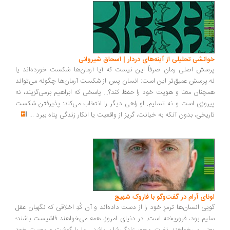
انشی تحلیلی از آینه‌های دردار | اسحاق شیروانی
سش اصلی رمان صرفاً این نیست که آیا آرمان‌ها شکست خورده‌اند یا
.پرسش عمیق‌تر این است: انسان پس از شکست آرمان‌ها چگونه می‌تواند
چنان معنا و هویت خود را حفظ کند؟... پاسخی که ابراهیم برمی‌گزیند، نه
روزی است و نه تسلیم. او راهی دیگر را انتخاب می‌کند: پذیرفتن شکست
ریخی، بدون آنکه به خیانت، گریز از واقعیت یا انکار زندگی پناه ببرد
...
ونای آرام در گفت‌وگو با فاروک شهیچ
یی انسان‌ها ترمزِ خود را از دست داده‌اند و آن کُدِ اخلاقی که نگهبان عقل
یم بود، فروریخته است. در دنیای امروز، همه می‌خواهند فاشیست باشند؛