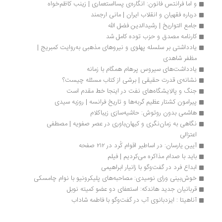
و اما فرانتس فانون: انگاره‌ی پسااستعماری | زینب کاظم‌خواه
درباره فقهیان و انقلاب ایران | مانی ارجمند
جامع التواریخ | رشیدالدین فضل الله
کارنامه مصدق و حزب توده کامل شد
یادداشتی بر سلسله پهلوی و نیروهای مذهبی به‌روایت کمبریج | 
مظفر شاهدی
یادداشت‌های سیروس پرهام همگام با زمانه
نشانه‌ی قدرت حقیقی | برشی از کتاب مسئله چیست؟
جنگ و پالایشگاه‌های نفت در اینجا خط مقدم است
پیرامون کشتار عظیم گربه‌ها و تاریخ فرانسه | روزبه سیدی
هاشمی بدون روتوش: حاشیه‌سازی زیباکلام 
نگاهی به زمان‌نگری و کیهان‌باوری در عصر صفویه | مصطفی 
اعتزالی
آیین یارسان: در اساطیر اقوام کُرد در ۲۱۲ صفحه
باید با صدام مذاکره می‌کردیم | فیلم
ابداع فرد در گفت‌وگو با زانیار ابراهیمی
خوش‌بینی ورای نومیدی: مصاحبه‌های پلیکرونیو با نوام چامسکی
قربانیان جدید هاندکه: استعفای دو عضو کمیته نوبل
آناهیتا : ایزدبانوی آب در گفت‌وگو با فاطمه شاداب