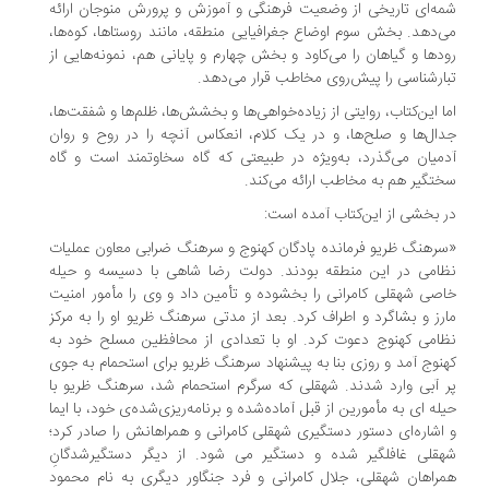
ه‌ای تاریخی از وضعیت فرهنگی و آموزش و پرورش منوجان ارائه
‌دهد. بخش سوم اوضاع جغرافیایی منطقه، مانند روستاها، کوه‌ها،
دها و گیاهان را می‌کاود و بخش چهارم و پایانی هم، نمونه‌هایی از
ارشناسی را پیش‌روی مخاطب قرار می‌دهد.
ا این‌کتاب، روایتی از زیاده‌خواهی‌ها و بخشش‌ها، ظلم‌ها و شفقت‌ها،
ال‌ها و صلح‌ها، و در یک کلام، انعکاس آنچه را در روح و روان
میان می‌گذرد، به‌ویژه در طبیعتی که گاه سخاوتمند است و گاه
تگیر هم به مخاطب ارائه می‌کند.
 بخشی از این‌کتاب آمده است:
رهنگ ظریو فرمانده پادگان کهنوج و سرهنگ ضرابی معاون عملیات
امی در این منطقه بودند. دولت رضا شاهی با دسیسه و حیله
صی شهقلی کامرانی را بخشوده و تأمین داد و وی را مأمور امنیت
رز و بشاگرد و اطراف کرد. بعد از مدتی سرهنگ ظریو او را به مرکز
امی کهنوج دعوت کرد. او با تعدادی از محافظین مسلح خود به
نوج آمد و روزی بنا به پیشنهاد سرهنگ ظریو برای استحمام به جوی
 آبی وارد شدند. شهقلی که سرگرم استحمام شد، سرهنگ ظریو با
له ای به مأمورین از قبل آماده‌شده و برنامه‌ریزی‌شده‌ی خود، با ایما
اشاره‌ای دستور دستگیری شهقلی کامرانی و همراهانش را صادر کرد؛
قلی غافلگیر شده و دستگیر می شود. از دیگر دستگیرشدگانِ
راهان شهقلی، جلال کامرانی و فرد جنگاور دیگری به نام محمود