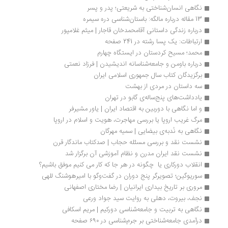
نگاهی انسان‌شناختی به شریعتی؛ پدر و پسر
13 مقاله درباره مالگه: باستان‌شناسی دره سیمره
درباره زندگی داستانی آقامحمدخان قاجار | میثم غلامپور
ارتباطات: یک پسا رشته در 241 صفحه
محمد؛ مسیح کردستان در ایستگاه چهارم
درباره باومن و جامعه‌شناسانه اندیشیدن | فرزاد نعمتی
برگزیدگان کتاب سال جمهوری اسلامی ایران 
سه داستان در مردی از بهشت
یادداشت‌های پنج‌ساله‌ی گابو در تهران 
و اما نگاهی با دوربین به اقتصاد ایران | یاور مشیرفر
مرگ غریب اروپا یا بررسی مهاجرت، هویت و اسلام در اروپا
نگاهی به نُدبه‌ی ‌بیضایی | سمیه مهرگان
نشست نقد و بررسی مسئله حجاب | صدکتاب ماندگار قرن
نشست نقد ایران مدرن و نظام آموزشی آن برگزار شد
انقلاب دورکاری یا  چگونه در هر جا که کار می کنیم موفق باشیم؟
سوریوگین؛ تصویرگر پنج دوران در گفت‌وگو با امیرهوشنگ للهی
مروری بر تاریخ بیداری ایرانیان | رضا مختاری اصفهانی
نجف، بیروت، دهلی به روایت سید جواد ورعی
نگاهی به تربیت و جامعه‌شناسی دورکیم | مریم اسکافی
درآمدی جامعه‌شناختی بر جرم‌شناسی در ۶۹۰ صفحه