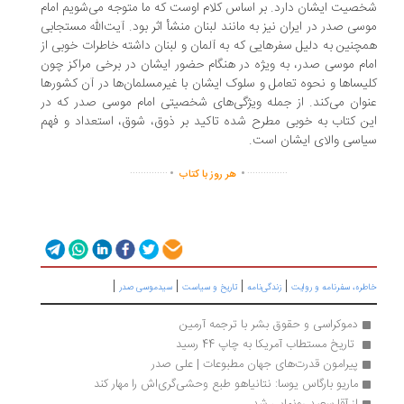
صیت ایشان دارد. بر اساس کلام اوست که ما متوجه می‌شویم امام
سی صدر در ایران نیز به مانند لبنان منشأ اثر بود. آیت‌الله مستجابی
چنین به دلیل سفرهایی که به آلمان و لبنان داشته خاطرات خوبی از
ام موسی صدر، به ویژه در هنگام حضور ایشان در برخی مراکز چون
یساها و نحوه تعامل و سلوک ایشان با غیرمسلمان‌ها در آن کشورها
وان می‌کند. از جمله ویژگی‌های شخصیتی امام موسی صدر که در
ن کتاب به خوبی مطرح شده تاکید بر ذوق، شوق، استعداد و فهم
اسی والای ایشان است.
.
.
..............
...............
هر روز با کتاب
|
|
|
|
ره، سفرنامه‌ و روایت
زندگی‌نامه
تاریخ و سیاست
سیدموسی صدر
دموکراسی و حقوق بشر با ترجمه آرمین
 تاریخ مستطاب آمریکا به چاپ 44 رسید
پیرامون قدرت‌های جهان مطبوعات | علی صدر
ماریو بارگاس یوسا: نتانیاهو طبع وحشی‌گری‌اش را مهار کند