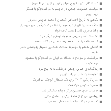
کالبدشکافی ترور؛ تاریخ‌ هراس‌آفرینی از یونان تا امروز
سیاست خشونت جمعی در خاورمیانه در گفت‌وگو با عسگر 
قهرمان‌پور
نگاهی به تاریخ اجتماعی شیعیان | سعید طاوسی مسرور
جنگ داخلی؛ تاریخ در قلمرو ایده‌ها در گفت‌وگو با امیر میرحاج
و اما ماجرای قلب | زینب کاظم‌خواه
نشست نقد و بررسی سفر به نیمه‌ی دیگر خود
شناخت‌نامه زنده‌یاد محمدرضا باطنی در ۵۲۸ صفحه
گفتمان هفتم یا مجموعه مقالات هفتمین سمینار پژوهشی تئاتر 
مقاومت
سرگذشت و سوانح دانشگاه در ایران در گفت‌وگو با مقصود 
فراستخواه
زندگینامه‌ی خیالی رودکی در بازگشت به پنج رود
درباره قدرت هنر | جواد لگزیان
مدال کارنگی 2022 برای یک شیطان کوچک در آمریکا 
محمود حکیمی درگذشت
خاطرات حاج حسین برزگر دوباره نمک‌گیر شد
پیرامون عروج از شاخه زیتون | صادق وفایی
گذر خان در گفت‌وگو با محمدعلی ابطحی