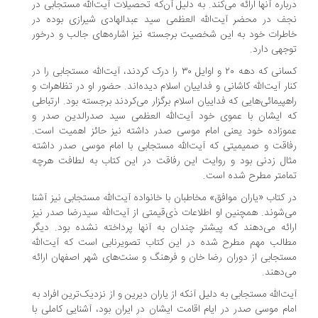
باره آنها ارائه می‌کند. به دلیل آن‌که تحصیلات آیت‌الله مستجابی در
ف در محضر آیت‌الله العظمی سید عبدالهادی شیرازی بوده در
طرات خود به این شخصیت برجسته نیز اشاره‌های جالب و درخور
جهی دارد.
کسانی که دهه ۲۰ و اوایل ۳۰ را درک کردند، آیت‌الله مستجابی را در
ار آیت‌الله کاشانی و فداییان اسلام دیده‌اند. حضور او در تظاهرات و
هپیمائی‌هایی که فداییان اسلام برگزار می‌کردند برجسته بود. ارتباطی
 ایشان با عموی خود آیت‌الله العظمی سید صدرالدین صدر و
وزاده خود یعنی امام موسی صدر داشته نیز حائز اهمیت است.
اقت و صمیمیتی که آیت‌الله مستجابی با امام موسی صدر داشته
ال زدنی بود و روایت این رفاقت در این کتاب به لطافت هرچه
امتر مطرح شده است.
 کتاب «یاران موافق» مخاطبان با خانواده آیت‌الله مستجابی نیز آشنا
‌شوند. همچنین او اطلاعات ذی‌قیمتی از آیت‌الله سیدرضا صدر نیز
ائه می‌دهند که پیشتر چندان به آنها پرداخته نشده بود. دیگر
الب مهم مطرح شده در این کتاب تصویرنابی است که آیت‌الله
تجابی از دوران رضا خان و فرهنگ و سنت‌های شهر اصفهان ارائه
‌دهند.
ت‌الله مستجابی به دلیل آنکه از یاران دیرین و از نزدیک‌ترین افراد به
ام موسی صدر در ایام اقامت ایشان در ایران بود، آشنایی کاملی با