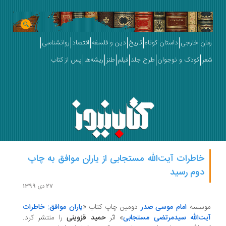
ان خارجی
داستان کوتاه
تاریخ
دین و فلسفه
اقتصاد
روانشناسی
ر
کودک و نوجوان
طرح جلد
فیلم
طنز
ریشه‌ها
پس از کتاب
خاطرات آیت‌الله مستجابی از یاران موافق به چاپ
دوم رسید
27 دی 1399
سسه
امام موسی صدر
دومین چاپ کتاب «
یاران موافق: خاطرات
ت‌الله سیدمرتضی مستجابی
» اثر
حمید قزوینی
را منتشر کرد.