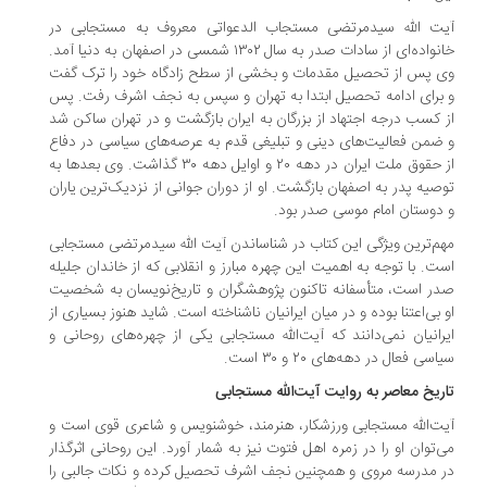
ت الله سیدمرتضی مستجاب الدعواتی معروف به مستجابی در
خانواده‌ای از سادات صدر به سال ۱۳۰۲ شمسی در اصفهان به دنیا آمد.
 پس از تحصیل مقدمات و بخشی از سطح زادگاه خود را ترک گفت
برای ادامه تحصیل ابتدا به تهران و سپس به نجف اشرف رفت. پس
 کسب درجه اجتهاد از بزرگان به ایران بازگشت و در تهران ساکن شد
ضمن فعالیت‌های دینی و تبلیغی قدم به عرصه‌های سیاسی در دفاع
از حقوق ملت ایران در دهه ۲۰ و اوایل دهه ۳۰ گذاشت. وی بعدها به
صیه پدر به اصفهان بازگشت. او از دوران جوانی از نزدیک‌ترین یاران
دوستان امام موسی صدر بود.
م‌ترین ویژگی این کتاب در شناساندن آیت الله سیدمرتضی مستجابی
ت. با توجه به اهمیت این چهره مبارز و انقلابی که از خاندان جلیله
ر است، متأسفانه تاکنون پژوهشگران و تاریخ‌نویسان به شخصیت
 بی‌اعتنا بوده و در میان ایرانیان ناشناخته است. شاید هنوز بسیاری از
رانیان نمی‌دانند که آیت‌الله مستجابی یکی از چهره‌های روحانی و
سی فعال در دهه‌های ۲۰ و ۳۰ است.
ریخ معاصر به روایت آیت‌الله مستجابی
ت‌الله مستجابی ورزشکار، هنرمند، خوشنویس و شاعری قوی است و
‌توان او را در زمره اهل فتوت نیز به شمار آورد. این روحانی اثرگذار
 مدرسه مروی و همچنین نجف اشرف تحصیل کرده و نکات جالبی را