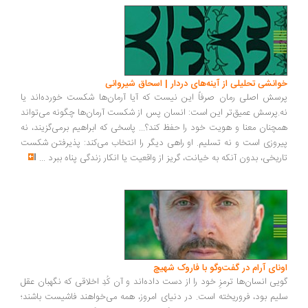
انشی تحلیلی از آینه‌های دردار | اسحاق شیروانی
سش اصلی رمان صرفاً این نیست که آیا آرمان‌ها شکست خورده‌اند یا
.پرسش عمیق‌تر این است: انسان پس از شکست آرمان‌ها چگونه می‌تواند
چنان معنا و هویت خود را حفظ کند؟... پاسخی که ابراهیم برمی‌گزیند، نه
روزی است و نه تسلیم. او راهی دیگر را انتخاب می‌کند: پذیرفتن شکست
ریخی، بدون آنکه به خیانت، گریز از واقعیت یا انکار زندگی پناه ببرد
...
ونای آرام در گفت‌وگو با فاروک شهیچ
یی انسان‌ها ترمزِ خود را از دست داده‌اند و آن کُدِ اخلاقی که نگهبان عقل
یم بود، فروریخته است. در دنیای امروز، همه می‌خواهند فاشیست باشند؛