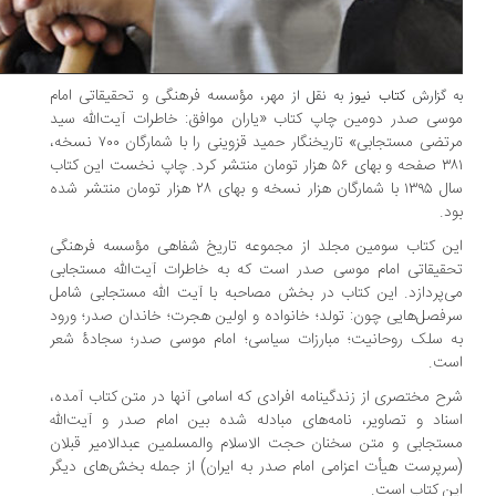
مهر، مؤسسه فرهنگی و تحقیقاتی امام
 گزارش
کتاب نیوز
به نقل از
سی صدر دومین چاپ کتاب «یاران موافق: خاطرات آیت‌الله سید
مرتضی مستجابی» تاریخنگار حمید قزوینی را با شمارگان ۷۰۰ نسخه،
۳۸۱ صفحه و بهای ۵۶ هزار تومان منتشر کرد. چاپ نخست این کتاب
سال ۱۳۹۵ با شمارگان هزار نسخه و بهای ۲۸ هزار تومان منتشر شده
د.
ن کتاب سومین مجلد از مجموعه تاریخ شفاهی مؤسسه فرهنگی
قیقاتی امام موسی صدر است که به خاطرات آیت‌الله مستجابی
‌پردازد. این کتاب در بخش مصاحبه با آیت الله مستجابی شامل
فصل‌هایی چون: تولد؛ خانواده و اولین هجرت؛ خاندان صدر؛ ورود
 سلک روحانیت؛ مبارزات سیاسی؛ امام موسی صدر؛ سجادۀ شعر
ت.
ح مختصری از زندگینامه افرادی که اسامی آنها در متن کتاب آمده،
ناد و تصاویر، نامه‌های مبادله شده بین امام صدر و آیت‌الله
تجابی و متن سخنان حجت الاسلام والمسلمین عبدالامیر قبلان
رپرست هیأت اعزامی امام صدر به ایران) از جمله بخش‌های دیگر
ن کتاب است.