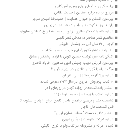
از آقا سعید رونمایی شد
چامسکی و مرثیه‌ای برای رویای آمریکایی
مروری بر ده پرتره استاین | حدیث طالبی
پیرامون انسان و حیوان هدایت | حمیدرضا امیدی سرور
پارسه ترجمه کرد: تقی ارانی دانشمندی در برلین
درباره خاطرات دکتر حائری یزدی از مجموعه تاریخ شفاهی هاروارد
مفاهیم شعر معاصر در مدخل شعر فارسی
کرونا از ۴۰ سال قبل در چشمان تاریکی
 به بهانه انتشار قانون‌گذاری خوب | حسن وکیلیان
زندگی‌نامه خودنوشت حسن انوری با اراده، پشتکار و عشق
پیرامون گزارش نهیب جنبش ادبی شاهین | فریاد ناصری
مرگ سیاه یا گزارش طاعون در اروپای قرن 14
درباره روزنگار میرممتاز | علی باقریان
10 کتاب پرفروش آمازون در سال ۲۰۲۳ معرفی شدند
انتشار یادداشت‌های روزانه گوبلز در روزهای آخر
درباره انقلاب را زیستن | نسیم طواف زاده
نشست نقد و بررسی برآمدن قاجار: تاریخ ایران از پایان صفویه تا 
قتل آقامحمدخان قاجار
انتشار دفتر نخست "اسناد معماری ایران"
درباره شرکت خلاقیت | نرگس ابهری
تجدد آمرانه و مشروطه در گفت‌وگو با تورج اتابکی