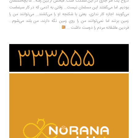
وغ یک امر جاری در این مملکت است. قبحش از بین رفته... ما بچه‌مسلمان
دیم. اما می‌گفتند این مسلمان نیست... وقتی به آدمی که در کار سینماست
‌گویند اجازه کار نداری، یعنی با شکنجه او را می‌کشند... می‌توانند من را
ین بزنند اما نمی‌توانند من را روی زمین نگه دارند، من بلند می‌شوم...
دین عاشقانه مردم را دوست داشت
...