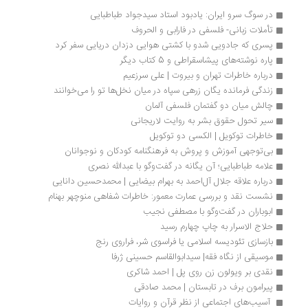
در سوگ سرو ایران: یادبود استاد سیدجواد طباطبایی
تأملات زبانی- فلسفی در فارابی و الحروف
پسری که جادویی شدو با کشتی هوایی دزدان دریایی سفر کرد
پاره نوشته‌های پیشاسقراطی و 5 کتاب دیگر
درباره خاطرات تهران و بیروت | علی سرزعیم
زندگی فرمانده یگان زرهی سپاه در میان نخل‌ها تو را می‌خوانند
چالش میان دو گفتمان فلسفی آلمان
سیر تحول حقوق بشر به روایت لاریجانی 
خاطرات توکویل | الکسی دو توکویل
بی‌توجهی آموزش و پروش به فرهنگنامه کودکان و نوجوانان
علامه طباطبایی؛ آن یگانه در گفت‌وگو با عبدالله نصری
درباره علاقه جلال آل‌احمد به بهرام بیضایی | محمدحسین دانایی
نشست نقد و بررسی عمارت معمور: خاطرات شفاهی منوچهر بهنام
ابوباران در گفت‌وگو با مصطفی نجیب
حلاج الاسرار به چاپ چهارم رسید
بازسازی تئودیسه اسلامی یا فراسوی شر، فراروی رنج
موسیقی از نگاه فقه| سیدابوالقاسم حسینی ژرفا
نقدی بر ویولون زن روی پل | احمد شاکری
پیرامون برف در تابستان | محمد صادقی
 آسیب‌های اجتماعی از نظر قرآن و روایات 