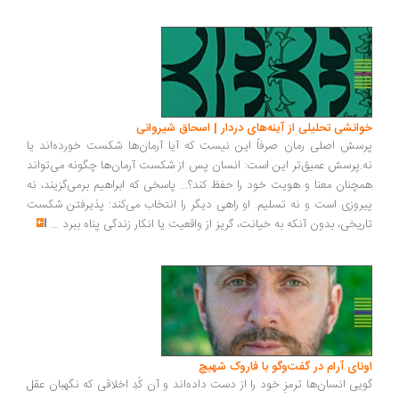
خوانشی تحلیلی از آینه‌های دردار | اسحاق شیروانی
پرسش اصلی رمان صرفاً این نیست که آیا آرمان‌ها شکست خورده‌اند یا
نه.پرسش عمیق‌تر این است: انسان پس از شکست آرمان‌ها چگونه می‌تواند
همچنان معنا و هویت خود را حفظ کند؟... پاسخی که ابراهیم برمی‌گزیند، نه
پیروزی است و نه تسلیم. او راهی دیگر را انتخاب می‌کند: پذیرفتن شکست
تاریخی، بدون آنکه به خیانت، گریز از واقعیت یا انکار زندگی پناه ببرد
...
اونای آرام در گفت‌وگو با فاروک شهیچ‭
گویی انسان‌ها ترمزِ خود را از دست داده‌اند و آن کُدِ اخلاقی که نگهبان عقل