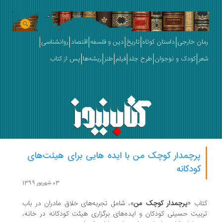
رمان خارجی
داستان کوتاه
تاریخ
دین و فلسفه
اقتصاد
روانشناسی
شعر
کودک و نوجوان
طرح جلد
فیلم
طنز
ریشه‌ها
پس از کتاب
پرچمدار کوچک من با ایده هایی برای هیئت‌های
کودکانه
03 شهریور 1399
کتاب «
پرچمدار کوچک من
»، شامل تجربه‌های خلاق مادران در باب
تربیت حسینی کودکان و ایده‌های برگزاری هیئت کودکانه در خانه،