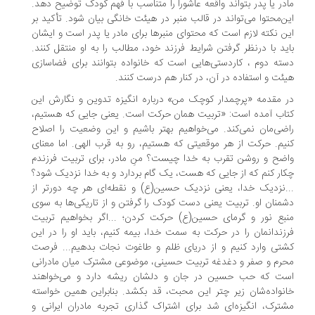
مادر یا پدر بتواند واقعه عاشورا را متناسب با فهم کودک توضیح دهد.
این‌محتوا می‌تواند در قالب منبر در هیئت خانگی بیان شود. تأکید بر
این نکته لازم است که محتوای منبرها برای مادر یا پدر است و ایشان
باید با درنظر گرفتن شرایط فرزند خود، مطالب را به او منتقل کنند.
دسته دوم ، کاردستی‌هایی است که خانواده بتوانند برای فضاسازی
هیئت و استفاده در آن، در کنار هم درست کنند.
در مقدمه «پرچمدار کوچک من» درباره انگیزه تدوین و نگارش این
کتاب آمده است: «تربیت همان حرکت است. یعنی جایی که هستیم،
راضی‌مان نمی‌کند. می‌خواهیم بهتر باشیم و این وضعیت را اصلاح
کنیم. حرکت از هر موقعیتی که هستیم، رو به قرب الهی. اما معنای
واضح و روشن تقرب به خدا چیست؟ منِ مادر، برای تربیت فرزندم
چکار کنم که از جایی که هست، یک گام بردارد و به خدا نزدیک شود؟
...نزدیک خدا، یعنی نزدیک حسین(ع) و نقطه‌ای هر چه دورتر از
دشمنان او. تربیت یعنی دست کودک را گرفتن و از تاریکی‌ها به سوی
منبع نور و گرمای حسین(ع) حرکت کردن؛ ...اگر بخواهیم تربیت
فرزندانمان را در حرکت به سمت خدا، بیمه کنیم، باید او را در این
کشتی وارد کنیم و از دریای ظلم و طاغوت نجات بدهیم... فرصت
محرم و صفر و دغدغه تربیت حسینی، موضوعی مشترک میان مادرانی
است که حب حسین در جان و دلشان ریشه دارد و می‌خواهند
خانواده‌شان زیر چتر این محبت، قد بکشد. بنابراین همین خواسته
مشترک، انگیزه‌ای شد برای اشتراک گذاری تجربه مادران ایرانی و