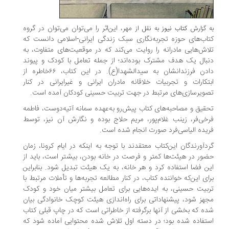
مهر، این‌اثر را می‌توان می‌توان در گروه
به گزارش
کتاب نیوز
به نقل از
کتاب‌های حوزه تجربه‌نگاری سبک زندگی ایرانی-اسلامی دانست که
تلاش‌هایی مادرانه را روایت می‌کند که در موقعیت‌های متفاوت، به
دنبال یک هدف مشترک بوده‌اند؛ از جمله تعامل با کودک و پیوند
دادن فرزندانشان به سیدالشهدا(ع). در این کتاب، ۶۶خاطره از
ابتکارات و تجربیات خلاقانه مادران ایرانی و غیرایرانی در کنار
تصویرسازی‌های مرتبط در جهت تربیت حسینی کودکان آمده است.
تحقیق و مصاحبه‌های کتاب پیش‌رو به‌عهده سمانه آتیه‌دوست، فاطمه
فرخی‌فر، زینب غلام‌پور، مریم حلاج بوده و نگارش آن نیز، توسط
فریده الیاسی‌فرد صورت انجام شده است.
گردآورندگان این‌کتاب معتقدند با توجه به اینکه در ایام کرونا، زمان
حضور در هیئت‌ها کمتر و فرصت در خانه بودن، بیشتر است، باید از
این فضا استفاده کرد و هر خانه، به یک هیئت تبدیل شود. بنابراین
برای این‌که خواننده کتاب، در کنار مطالعه تجربه‌‎ها و تأملات مرتبط با
تربیت حسینی، به ایده‌هایی برای تعامل بیشتر میان خود و کودک
مجهز شود، پیشنهاداتی برای راه‌اندازی هیئت کوچک خانوادگی بیان
شده که بخشی از آنها برگرفته از خاطراتی است که در چاپ قبلی کتاب
استفاده شده بود؛ در دسته اول تلاش شده محتوایی آماده شود که