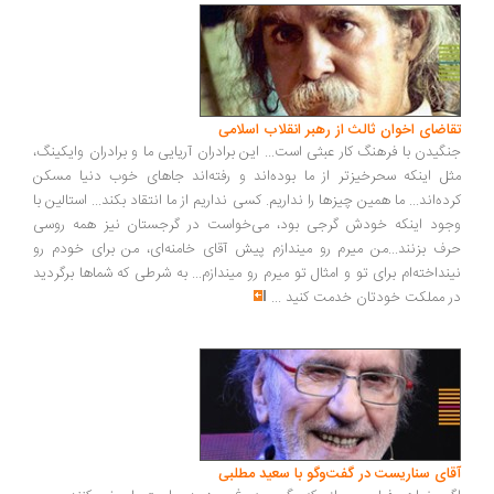
تقاضای اخوان ثالث از رهبر انقلاب اسلامی
جنگیدن با فرهنگ کار عبثی است... این برادران آریایی ما و برادران وایکینگ،
مثل اینکه سحرخیزتر از ما بوده‌اند و رفته‌اند جاهای خوب دنیا مسکن
کرده‌اند... ما همین چیزها را نداریم. کسی نداریم از ما انتقاد بکند... استالین با
وجود اینکه خودش گرجی بود، می‌خواست در گرجستان نیز همه روسی
حرف بزنند...من میرم رو میندازم پیش آقای خامنه‌ای، من برای خودم رو
نینداخته‌ام برای تو و امثال تو میرم رو میندازم... به شرطی که شماها برگردید
در مملکت خودتان خدمت کنید
...
آقای سناریست در گفت‌وگو با سعید مطلبی