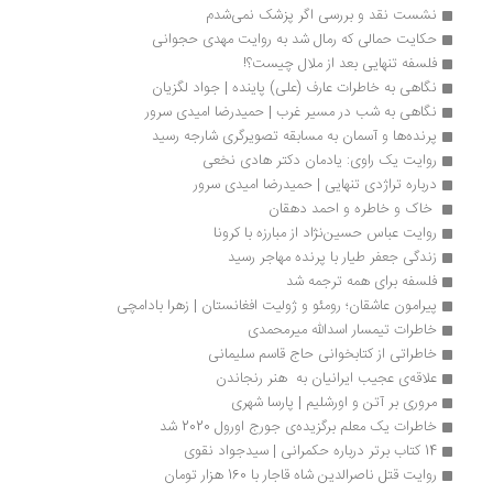
نشست نقد و بررسی اگر پزشک نمی‌شدم
حکایت حمالی که رمال شد به روایت مهدی حجوانی
فلسفه تنهایی بعد از ملال چیست؟!
نگاهی به خاطرات عارف (علی) پاینده | جواد لگزیان
نگاهی به شب در مسیر غرب | حمیدرضا امیدی سرور
پرنده‌ها و آسمان به مسابقه تصویرگری شارجه رسید
روایت یک راوی: یادمان دکتر هادی نخعی
درباره تراژدی تنهایی | حمیدرضا امیدی سرور
 خاک و خاطره و احمد دهقان 
روایت عباس حسین‌نژاد از مبارزه با کرونا
زندگی جعفر طیار با پرنده مهاجر رسید
فلسفه برای همه ترجمه شد
پیرامون عاشقان؛ رومئو و ژولیت افغانستان | زهرا بادامچی
خاطرات تیمسار اسدالله میرمحمدی
خاطراتی از کتابخوانی حاج قاسم سلیمانی
علاقه‌ی عجیب ایرانیان به  هنر رنجاندن 
مروری بر آتن و اورشلیم | پارسا شهری
خاطرات یک معلم برگزیده‌ی جورج اورول 2020 شد
14 کتاب برتر درباره حکمرانی | سیدجواد نقوی
روایت قتل ناصرالدین شاه قاجار با 160 هزار تومان