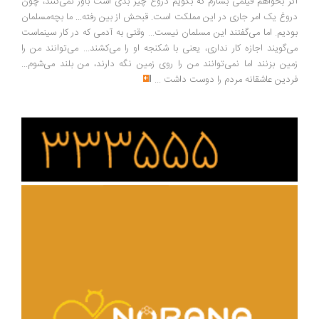
اگر بخواهم فیلمی بسازم که بگویم دروغ چیز بدی است باور نمی‌کنند، چون
دروغ یک امر جاری در این مملکت است. قبحش از بین رفته... ما بچه‌مسلمان
بودیم. اما می‌گفتند این مسلمان نیست... وقتی به آدمی که در کار سینماست
می‌گویند اجازه کار نداری، یعنی با شکنجه او را می‌کشند... می‌توانند من را
زمین بزنند اما نمی‌توانند من را روی زمین نگه دارند، من بلند می‌شوم...
فردین عاشقانه مردم را دوست داشت
...