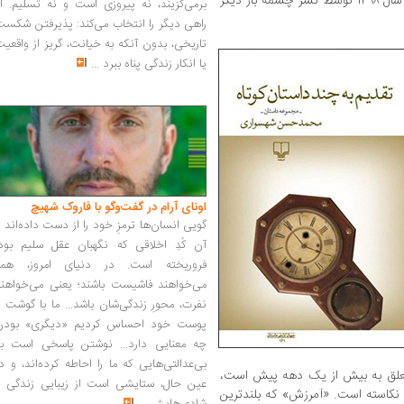
شد. این کتاب پس از گذشت سال‌ها در اواخر سال ۱۳۹۸ توسط نشر چشمه بار دیگر
برمی‌گزیند، نه پیروزی است و نه تسلیم. ا
راهی دیگر را انتخاب می‌کند: پذیرفتن شکس
تاریخی، بدون آنکه به خیانت، گریز از واقعی
یا انکار زندگی پناه ببرد
...
اونای آرام در گفت‌وگو با فاروک شهیچ‭
گویی انسان‌ها ترمزِ خود را از دست داده‌اند 
آن کُدِ اخلاقی که نگهبان عقل سلیم بود،
فروریخته است. در دنیای امروز، همه
می‌خواهند فاشیست باشند؛ یعنی می‌خواهند
نفرت، محورِ زندگی‌شان باشد... ما با گوشت 
پوست خود احساس کردیم «دیگری» بودن
چه معنایی دارد... نوشتن پاسخی است به
بی‌عدالتی‌هایی که ما را احاطه کرده‌اند، و د
 متعلق به بیش از یک دهه پیش است،
عین حال، ستایشی است از زیبایی زندگی و
 نکاسته است. «آمرزش» که بلندترین