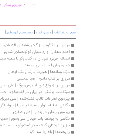
.
..............
تجربه‌ی زندگی دو
|
|
|
معرفی و نقد کتاب
داستان کوتاه
محمدحسن شهسواری
مروری بر دگرگونی بزرگ: ریشه‌های اقتصادی و س
احمد دهقان: وارد دوران کوتوله‌سازی شدیم
افسانه جزیره کبودان در گفت‌وگو با سمیه سید
درباره رمان اغما | مانی ارجمند
درک رسانه‌ها | هربرت مارشال مک لوهان
مروری بر کتاب مادرم | صبا صحبتی
مروری بر ازدواج‌های فیلیپس‌بورگ | علی نیلی
سرگذشت پزشکی در ایران در گفت‌وگو با احس
پیرامون اعترافات کاتب کشته‌شده | علی میرزا
نگاهی به فیلم نوآر و سینما پارانویا | جواد لگز
پیرامون زندان در زندان | علی صفری
نگاهی به یوسف‌آباد، خیابان سی‌وسوم | سمیه
جزیره درختان گمشده در گفت‌وگو با الیف شاف
پابرهنه‌ها | زاهاریا استانکو