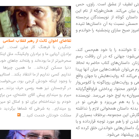
ایتی لطیف از عشق است. راوی، حس
بیان می‌کند. همان‌طورکه از نام این
داستان کوتاه از نویسندگان برجسته
لای حسش نسبت به آن داستان‌ها تنیده
روز صبح سارای پنجشنبه را خواندم و
تقاضای اخوان ثالث از رهبر انقلاب اسلامی
جنگیدن با فرهنگ کار عبثی است... این
ا خواننده را با خود هم‌حس کند،
برادران آریایی ما و برادران وایکینگ، مثل اینک
می‌شود؛ جهانی که در آن رفاقت رسم
سحرخیزتر از ما بوده‌اند و رفته‌اند جاهای خو
ان. داستان‌های کتاب حاضر به ‌لحاظ
دنیا مسکن کرده‌اند... ما همین چیزها را
رم می‌توان شباهت‌هایی میان آنها پیدا
نداریم. کسی نداریم از ما انتقاد بکند... استالی
 می‌کند که روایت‌هایش با جهان واقع
با وجود اینکه خودش گرجی بود، می‌خواست
ی و روایت‌های رویاگونه یا کابوس‌وار
در گرجستان نیز همه روسی حرف بزنند...من
فراخور محتوا، پرداختی فراواقع‌گرایانه
میرم رو میندازم پیش آقای خامنه‌ای، من برا
 سروان» به اوج خود می‌رسد. نویسنده
را به ‌هم ‌می‌ریزد و طرحی نو در
خودم رو نینداخته‌ام برای تو و امثال تو میر
 بدنه داستان همخوانی لازم را نداشته
رو میندازم... به شرطی که شماها برگردید د
گارش این مجموعه، برخلاف بسیاری از
مملکت خودتان خدمت کنید
...
 او را هم مورد توجه قرارداده و با
)، داستان‌هایی خواندنی خلق کرده که
وز پیشنهاد می‌شود.