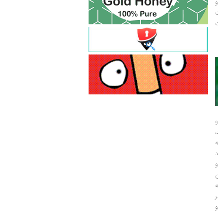
و
ت
ت
و
و
ر