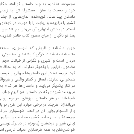
مجموعه، «تقدیم به چند داستان کوتاه»، حک
خود را نسبت به سارا - معشوقه‌اش- به زیبایی 
داستان پیداست، نویسنده المان‌هایی از چند 
کشور را برگزیده و روایت را با مهارت در لابه‌
است. در بخش انتهایی آن می‌خوانیم: «همین ام
بعد تو ناگهان از میان سطور کتاب ظاهر شدی.»
جهان عاشقانه و ظریفی که شهسواری ساخته ت
متاسفانه به ‌شدت درگیر کلیشه‌های جنسیتی 
مردان است و آشپزی و نگرانی از خیانت سهم زن
مضمون، قرابتی با یکدیگر ندارند، اما به‌ لحاظ ف
کرد. نویسنده در این داستان‌ها جهانی را ترسیم
همخوانی ندارند، اعمال و گفتار واقعی و غیرواقع
در کنار یکدیگر می‌آیند و داستان‌ها هر کدام به 
می‌یابند؛ شیوه‌ای که در داستان «چاکریم جناب
شجاعانه در هر داستان مرزهای مرسوم روایی 
می‌اندازد. هرچند در برخی موارد این طرح نو با
و از انسجام روایی آن می‌کاهد. شهسواری در ن
نویسندگان حال حاضر کشور، مخاطب و سرگرم شدن
زبانی شیوا و درخشان (به‌ویژه در دیالوگ‌نویسی
خواندن‌شان به همه طرفداران ادبیات فارسی امر