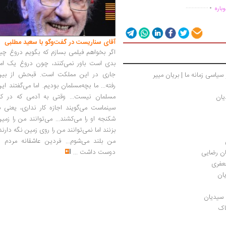
.
...............
باره
آقای سناریست در گفت‌وگو با سعید مطلبی
اگر بخواهم فیلمی بسازم که بگویم دروغ چی
بدی است باور نمی‌کنند، چون دروغ یک امر
جاری در این مملکت است. قبحش از بین
یاسی زمانه ما | بریان مییر
رفته... ما بچه‌مسلمان بودیم. اما می‌گفتند ای
مسلمان نیست... وقتی به آدمی که در کار
یان
سینماست می‌گویند اجازه کار نداری، یعنی ب
شکنجه او را می‌کشند... می‌توانند من را زمی
بزنند اما نمی‌توانند من را روی زمین نگه دارند
من بلند می‌شوم... فردین عاشقانه مردم را
دوست داشت
...
ان رضایی
جعفری
یان
 سیدیان
اک