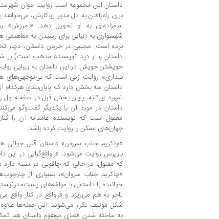
داستان این مجموعه است روایت جوان شهرستانی
برای راه‌یافتن به دل مدیر ریاکارش، می‌خواهد
امامزاده‌ای به او تحویل دهد. «آمرزش» ر
شهسواری به زیبایی برای رسیدن به مفاهیمی همچ
برده‌ است. مجتبی در جریان داستان، دچار تح
داستان و از دید نویسنده مذهب است) بر شر
خویشتن خویش در این داستان به زیبایی روایت 
بیداری» روایت زنی است که بی‌توجهی‌های هم
داستان سه بخش دارد که پایان‌بندی هرکدام ا
تمهید زیرکانه، پایان بخش قبل در صفحه اول ر
داستان در مورد آن با یکدیگر گفت‌وگو می‌کنن
مغفول است که نویسنده عامدانه آن را کنار 
جهان‌های ممکن را روایت کرده باشد.
«چاکریم جناب سروان» داستان قتل جوانی ه
بازپرس روایت می‌شود. فراواقع‌گرایی در این دا
که مقتول، در حالی که چاقویی در سینه دارد مو
«چاکریم جناب سروان»، بسیاری از چارچوب‌ها
خواننده با داستانی با مولفه‌های پست‌مدرنیستی
تاخر به هم می‌ریزد و فراواقع در کنار واقع می
شکل موتیف تکرار می‌شوند. این جمله‌ها علاوه بر
به ساخته شدن فضای موهوم داستان هم کمک ب