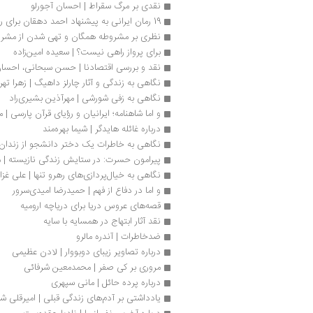
نقدی بر مرگ سقراط | احسان آجورلو
19 رمان ایرانی به پیشنهاد احمد دهقان برای روزهای کرونایی
نظری بر مشروطه همگان و تهی ‎شدن از مشروطه | رضا مختاری‌اصفهانی
برای پرواز راهی نیست؟ | سعیده امین‌زاده
نقد و بررسی اقتصادنا | حسن سبحانی، احسا
نگاهی به زندگی و آثار چارلز داهیگ | زهرا تهر
نگاهی به زفی شورشی | مهرآذین بشیری‌راد
و اما شاهنامه؛ ایرانیان و رؤیای قرآن پارسی | 
درباره غائله هایدگر | شیما بهره‌مند
نگاهی به خاطرات یک دختر دانشجو از زندان
پیرامون حسرت: در ستایش زندگی نازیسته | م
نگاهی به خیال‌پردازی‌های رهرو تنها | علی غزال
و اما در دفاع از فهم | حمیدرضا امیدی‌سرور
قصه‌های عروس دریا برای دریاچه ارومیه
نقد آثار ابتهاج در همسایه با سایه
ضدخاطرات | آندره مالرو
درباره تصاویر زیبای دوبووار | لادن عظیمی
مروری بر کی صفر | محمدمعین شرفائی
درباره پرده حائل | مانی سپهری
یادداشتی بر آدم‌های زندگی قبلی | امیرقلی ش