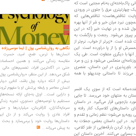
شادی‌هایش
...
 پاک‌باخته‌ای به‌نام مجتبی است که
 یک چهارلیتری عرق را جلوی در ورودی
وایت تناقض‌هاست؛ تناقض‌هایی که
ون نبرد میان خیر و شر از آنها بهره
ول شده و در نهایت خیر (که در این
 پیروز می‌شود. رجعت و بازگشت به
شده است. «زبرتر از خواب، نرم‌تر از
سرش او را از پا درآورده است. این
نگاهی به روان‌شناسی پول | ایما موسی‌زاده
ز آنها با دیگری متفاوت است. طی یک
انسان‌ها با ترس، طمع، امید، حسرت و
وزنامه‌ای منعکس می‌شود و زن و مرد
مقایسه زندگی می‌کنند و همین احساسات،
د. باورپذیری در این داستان، عنصری
حتی در آگاه‌ترین افراد، تصمیم‌های مالی ر
می‌زند تا داستانی چندپهلو با همه
شکل می‌دهد. از این منظر، «روان‌شناسی پول
بیش از آنکه درباره پول باشد، کتابی دربار
انسان معاصر و رابطه پرتنش او با مفهوم ثرو
فده‌ساله است که از سوی یک افسر
و دارایی است... اوزل به‌جای ارائه نسخه‌ها
ستان به منتهای خود می‌رسد. تا جایی
مستقیم یا توصیه‌های دستوری، تجربه زندگی
رد بازجویی قرار می‌گیرد. در داستان
سرمایه‌گذاران، کارآفرینان، میلیاردرها و حت
ی داستان‌های کلاسیک کنار رفته و
 روبه‌رو می‌شود؛ نظم زمانی و تقدم و
افراد عادی را روایت می‌کند و از دل این
‌آید. در این داستان بعضی جملات به‌
داستان‌ها روایت خود را برمی‌سازد و بحث ر
 وارد کردن بارقه‌هایی از طنز کلامی،
به پیش می‌راند
...
سزایی می‌کنند. آخرین داستان این