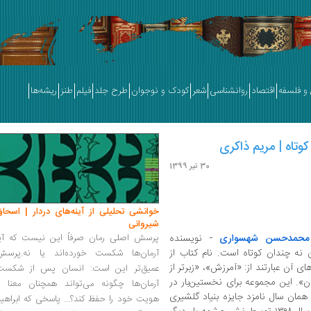
و فلسفه
اقتصاد
روانشناسی
شعر
کودک و نوجوان
طرح جلد
فیلم
طنز
ریشه‌ها
وتاه | مریم ذاکری
30 تیر 1399
خوانشی تحلیلی از آینه‌های دردار | اسحاق
شیروانی
محمدحسن شهسواری
- نویسنده
پرسش اصلی رمان صرفاً این نیست که آیا
ن نه چندان کوتاه است. نام کتاب از
آرمان‌ها شکست خورده‌اند یا نه.پرسش
ی آن عبارتند از: «آمرزش»، «زبرتر از
عمیق‌تر این است: انسان پس از شکست
ان». این مجموعه برای نخستین‌بار در
آرمان‌ها چگونه می‌تواند همچنان معنا و
در همان سال نامزد جایزه بنیاد گلشیری
هویت خود را حفظ کند؟... پاسخی که ابراهی