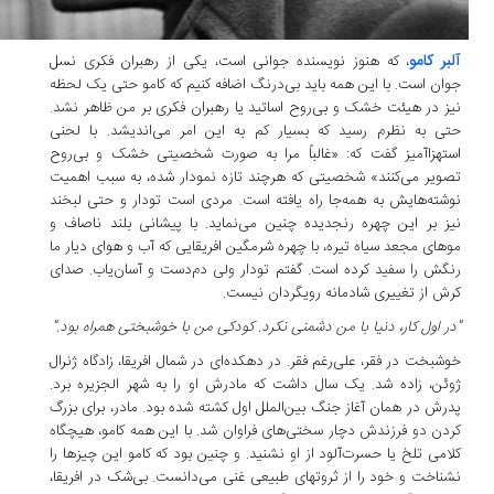
آلبر کامو
، که هنوز نویسنده جوانی است، یکی از رهبران فکری نسل
جوان است. با این همه باید بی‌درنگ اضافه کنیم که کامو حتی یک لحظه
نیز در هیئت خشک و بی‌روح اساتید یا رهبران فکری بر من ظاهر نشد.
حتی به نظرم رسید که بسیار کم به این امر می‌اندیشد. با لحنی
استهزاآمیز گفت که: «غالباً مرا به صورت شخصیتی خشک و بی‌روح
تصویر می‌کنند» شخصیتی که هرچند تازه نمودار شده، به سبب اهمیت
نوشته‌هایش به همه‌جا راه یافته است. مردی است تودار و حتی لبخند
نیز بر این چهره رنجدیده چنین می‌نماید. با پیشانی بلند ناصاف و
موهای مجعد سیاه تیره، با چهره شرمگین افریقایی که آب و هوای دیار ما
رنگش را سفید کرده است. گفتم تودار ولی‌ دم‌دست و آسان‌یاب. صدای
کرش از تغییری شادمانه رویگردان نیست.
"در اول کار، دنیا با من دشمنی نکرد. کودکی من با خوشبختی همراه بود."
خوشبخت در فقر، علی‌رغم فقر. در دهکده‌ای در شمال افریقا، زادگاه ژنرال
ژوئن، زاده شد. یک سال داشت که مادرش او را به شهر الجزیره برد.
پدرش در همان آغاز جنگ بین‌الملل اول کشته شده بود. مادر، برای بزرگ
کردن دو فرزندش دچار سختی‌های فراوان شد. با این همه کامو، هیچگاه
کلامی تلخ یا حسرت‌آلود از او نشنید. و چنین بود که کامو این چیزها را
نشناخت و خود را از ثروتهای طبیعی غنی می‌‌دانست. بی‌شک در افریقا،