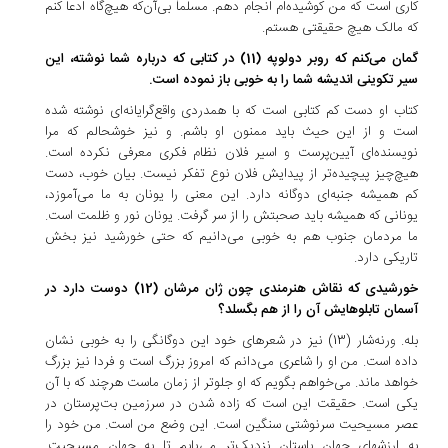
کاری است که من کوشیده‌ام انجام دهم. مسلماً بی‌آن‌که هیچ‌گاه ادعا کنم
که مالک هیچ حقیقتی هستم.
گمان می‌کنم که روبر دولوپه (11) در کتابی که درباره شما نوشته، این
سیر تکوینی اندیشه شما را به خوبی باز نموده است.
کتاب او دست کم کتابی است که با همدردی واقع‌گرایانه‌ای نوشته شده
است و از این حیث باید ممنون او باشم. و نیز خوشحالم که مرا
نویسنده‌ای آیین‌پرست و اسیر فلان نظام فکری معرفی نکرده است.
هیچ‌چیز پیچیده‌تر از پیدایش فلان نوع تفکر نیست. بیان خوب، دست
کم همیشه جنبه‌ای دوگانه دارد. این معنی را یونان به ما می‌آموزد،
یونانی که همیشه باید صحبتش را از سر گرفت. یونان نور و ظلمت است.
ما مردمان جنوب هم به خوبی می‌دانیم که حتی خورشید نیز بخش
تاریکی دارد.
خورشیدی که نقاش هنرمندی چون ژان مرشان (12) دوست دارد در
آسمان تابلوهایش آن را از هم بگسلد؟
بله. ورنه‌شار (13) نیز در شعرهای خود این دوگانگی را به خوبی نشان
داده است. من او را شاعری می‌دانم که امروز بزرگ است و فردا نیز بزرگ
خواهد ماند. می‌خواهم بگویم که او جلوتر از زمان ماست هرچند که با آن
یکی است. حقیقت این است که زاده شدن در سرزمین بت‌پرستان در
عصر مسیحیت سرنوشتی سنگین است. این وضع من است. من خود را
به ارزشهای جهان باستان نزدیک‌تر می‌یابم تا به جهان مسیحیت.