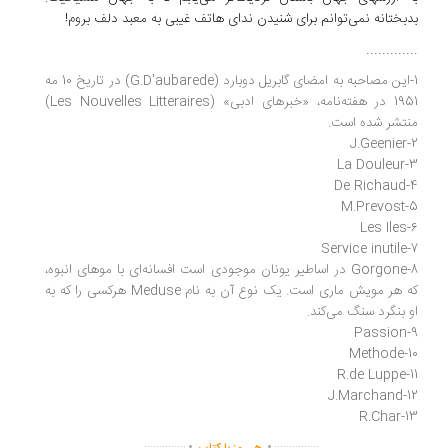
بدبختانه نمی‌توانم برای شنیدن ندای هاتف غیبی به معبد دلف بروم!
.............
1-این مصاحبه به امضای گابریل دوبارد
(G.D’aubarede)
در تاریخ 10 مه
1951 در هفته‌نامه، «خبرهای ادبی»
(Les Nouvelles Litteraires)
منتشر شده است.
J.Geenier
2-
La Douleur
3-
De Richaud
4-
M.Prevost
5-
Les Iles
6-
Service inutile
7-
8-
Gorgone
در اساطیر یونان موجودی است افسانه‌ای با موهای انبوه،
که هر مویش ماری است. یک نوع آن به نام
Meduse
هرکسی را که به
او بنگرد سنگ می‌کند.
Passion
9-
Methode
10-
11-R.de Luppe
12-J.Marchand
R.Char
13-
.
.
..............
...............