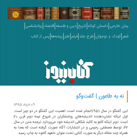
مان خارجی
داستان کوتاه
تاریخ
دین و فلسفه
اقتصاد
روانشناسی
عر
کودک و نوجوان
طرح جلد
فیلم
طنز
ریشه‌ها
پس از کتاب
نه به طاعون | گفت‌وگو
09 خرداد 1385
این گفتگو در سال 1951انجام شده است. اهمیت این گفتگو در دو چیز است.
اول اینکه نشان‌دهنده اندیشه‌های روشنفکران در شروع نیمه دوم قرن 20
است. دوم اینکه کامو به کالبد شکافی اندیشه خود می‌پردازد. ترجمه متن در سال
62، توسط مصطفی رحیمی و در انتشارات آگاه صورت گرفته است که بعدا به
همراه چند مقاله دیگر به صورت کتابی تحت عنوان «تعهد کامو» به چاپ رسید.