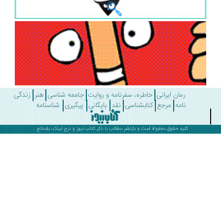
رمان ایرانی
خاطره، سفرنامه و روایت
جامعه شناسی
هنر
زندگی
نامه
مرجع
کتابشناسی
نقد
بایگانی
پیگیری
شناسنامه
کلیه حقوق محفوظ است و بازنشر مطالب با ذکر
کتاب نیوز
و درج لینک، بلامانع .