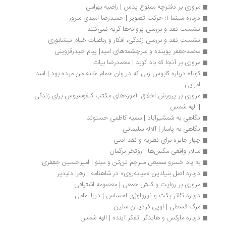
مروری بر دفترچه ممنوع پدس | راضیه بهرامی 
درباره سینما ۱؛ حرکت تصویر | حمیدرضا امیدی سرور
نشست نقد و بررسی پروانه‌ها گریه نمی‌کنند
نشست نقد و بررسی زندگی، افکار و رباعیات خیام نیشابوری
محمدجعفر پوینده و سرچشمه‌های امید| پیام حیدرقزوینی
مروری بر آنجا که باد کوبد | محمدرضا بیات
کوتاه درباره کابوس زنی که در وان حمام خانه من مرده بود | اسد 
امرایی
مروری بر پرورش اخلاق: آموزه‌های مکتب کنفوسیوس برای زندگی 
| الهه شمس
نگاهی به شمشیر‌آباد | سمیه کاظمی حسنوند
نگاهی به پاسار | آلاله سلیمانی
چهار جایزه برای نظریه و نقد ادبی
سالار واقعی مگس‌ها | روتخر برگمان
به یاد خسرو سمیعی مترجم تن‌تن و میلو | امیرحسین جعفری
درباره اصل بنیادین «میانه‌روی» در شاهنامه | زهرا دلپذیر
مروری بر روایت و کنش جمعی | معصومه اشتیاقی
درباره تئاتر بکت و نورولوژی احساس | دریا امامی
مرگ قسطی | لویی فردینان سلین
درباره مارکس و هایدگر: تفکر آینده | الهه شمس