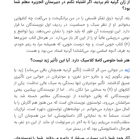
از ژان گرنیه نام بردید، اگر اشتباه نکنم در دبیرستان الجزیره معلم شما
بود؟
بله، گرنیه ذوق تفکر فلسفی را در من برانگیخت و می‌گفت چه کتابهایی
بخوانم. او از نظر سبک و حساسیت در ردیف اول نویسندگان ما قرار
دارد. این نویسنده آن طور که باید خود را نشان نمی‌دهد، زیرا تواضع و
نوعی درویشی غالباً او را از این کار باز می‌دارد. در هرحال کتاب جزیره‌ها
(6) کتاب خوبی است. و چه دوست خوبی، که همیشه مرا، به رغم خودم،
به طرف آنچه اساسی بود می‌کشاند! گرنیه استاد من بود و هست.
هنر شما خلوصی کاملا کلاسیک دارد. آیا این تأثیر ژید نیست؟
ژید
در جوانی من اثر گذاشت (تأثیر گرنیه همچنان باقی می‌ماند) ژید یا
بهتر بگویم ژید و مالرو –دو نفری- و مونترلان در جوانی من تأثیری
عمیق گذاشتند. تأثیر مونترلان تنها بستگی به سبک عالی نداشت: یکی از
کتابهای او (7) به سختی مرا تکان داد... اما از نویسندگان پیشین، یعنی
نویسندگانی که وقتی خواننده از نویسندگان معاصر خسته شد به
سراغشان می‌رود، تولستوی نویسنده‌ای است که من هنوز هم آثارش را با
کمال میل دوباره می‌خوانم. در نوشته‌های تولستوی دلهره‌ است، تراژیک
است، مسلماً نه به نمایانی آثار داستایوسکی، اما من همچنان آن را
منقلب‌کننده می‌یابم زیرا تا به آخر در سرنوشت او ماند. از این دو نفر، به
هرحال داستایوسکی بود که در بستر مرد.
آثار خود شما را نیز بسیاری سرشار از دلهره می‌دانند. شما را نویسنده‌ای