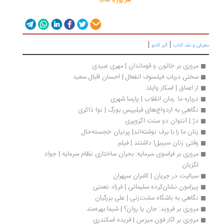
هر روز با کتاب
|
|
معرفی و نقد کتاب
آلبر کامو
مروری بر خاتون و قوماندان | مهری عبیدی
سخنی درباب فیلسوف انفعال | احسان اقبال سعید
از اعماق | اسکار وایلد
درباره ما: رمان انقلاب | پارسا شهری
نگاهی به ازدواج‌های فیلیپس بورگ | نوا ذاکری
دژ | آنتوان دو سنت اگزوپری
زنان ما را با برف نوشته‌اند| پرنیان خجسته‌حال
وقتی زنان سیبیل! داشتند | فیلم
مروری بر فراسوی سرمایه: بحران ساختاری نظام سرمایه | جواد 
لگزیان
سیالیت در جریان | کامران سپهران
پیرامون نشان‌کرده سلیمانی | فرزاد نعمتی
نگاهی به باشگاه مشت‌زنی | علی بزرگیان
مروری بر فروید: جان یا روان؟ | شیما بهره‌مند 
مروری بر آثار فون میزس | فریده اسکندری