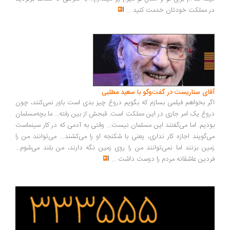
در مملکت خودتان خدمت کنید
...
آقای سناریست در گفت‌وگو با سعید مطلبی
اگر بخواهم فیلمی بسازم که بگویم دروغ چیز بدی است باور نمی‌کنند، چون
دروغ یک امر جاری در این مملکت است. قبحش از بین رفته... ما بچه‌مسلمان
بودیم. اما می‌گفتند این مسلمان نیست... وقتی به آدمی که در کار سینماست
می‌گویند اجازه کار نداری، یعنی با شکنجه او را می‌کشند... می‌توانند من را
زمین بزنند اما نمی‌توانند من را روی زمین نگه دارند، من بلند می‌شوم...
فردین عاشقانه مردم را دوست داشت
...