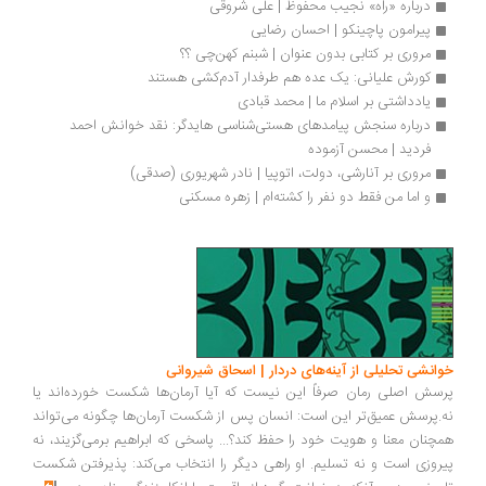
درباره «راه» نجیب محفوظ | علی شروقی
پیرامون پاچینکو | احسان رضایی
مروری بر کتابی بدون عنوان | شبنم کهن‌چی ؟؟
کورش علیانی: یک عده هم طرفدار آدم‌کشی هستند
یادداشتی بر اسلام ما | محمد قبادی
درباره سنجش پیامدهای هستی‌شناسی هایدگر: نقد خوانش احمد 
فردید | محسن آزموده
مروری بر آنارشی، دولت، اتوپیا | نادر شهریوری (صدقی)
و اما من فقط دو نفر را کشته‌ام | زهره مسکنی
خوانشی تحلیلی از آینه‌های دردار | اسحاق شیروانی
پرسش اصلی رمان صرفاً این نیست که آیا آرمان‌ها شکست خورده‌اند یا
نه.پرسش عمیق‌تر این است: انسان پس از شکست آرمان‌ها چگونه می‌تواند
همچنان معنا و هویت خود را حفظ کند؟... پاسخی که ابراهیم برمی‌گزیند، نه
پیروزی است و نه تسلیم. او راهی دیگر را انتخاب می‌کند: پذیرفتن شکست