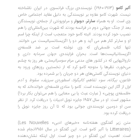
آلبر کامو
(1913-1960) نویسنده‌ی بزرگ فرانسوی در ایران ناشناخته
نیست. شهرت کامو علاوه بر نویسندگی به دلیل عقاید اجتماعی خاص
سارتر
وی است. او به همراه
،
دوبوار
و مرلوپونتی از جمله‌ی نویسندگان
بعد از جنگ جهانی دوم در فرانسه بودند که شهرت بین‌المللی‌ای را هم
نصیب خود کرده بودند. البته کامو خود متعجب است از اینکه چرا اسم
او و سارتر کنار هم می آید و هر دو را اگزیستانسیالیست می
خوانند.
تنها کتاب فلسفی‌ای که وی نوشته است بر ضد فلسفه‌ی
اگزیستانیالیست‌ها است. بحران فزاینده‌ی
جهان سرمایه داری
و
ناروائیهایی که در کشور های مدعی مرام
سوسیالیستی
، هر
روز به چشم
می‌خورد، نظرها را متوجه کامو کرد که از نخستین روزهای ورود به
دنیای نویسندگی کاستی‌های هر دو جریان را بر شمرده بود.
طاعون
،
بیگانه
،
سوء تفاهم
،
کالیگولا
،
اسطوره‌ی سیزیف،
سقوط
و
آدم
اول
از آثار این نویسنده است. کامو را منادی فلسفه‌ای خوانده‌اند که به
«فلسفه‌ی پوچی» ( عبارت عبث یا بی معنایی را هم می‌توان بکار برد!)
مشهور است. او در سال 1957 جایزه نوبل ادبیات را دریافت کرد. از نظر
سن او دومین نویسنده‌ی جوانی بود که تا آن روز جایزه نوبل را
دریافت کرده بود.
متن زیر گفتگوی
هفته‌نامه «خبرهای ادبی»
(Les Nouvelles
Litteraires)
با آلبر کامو است. این گفتگو در سال 1951انجام شده
است. اهمیت این گفتگو در دو چیز است. اول اینکه نشان‌دهنده