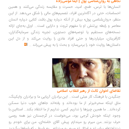
نگاهی به روان‌شناسی پول | ایما موسی‌زاده
انسان‌ها با ترس، طمع، امید، حسرت و مقایسه زندگی می‌کنند و همین
احساسات، حتی در آگاه‌ترین افراد، تصمیم‌های مالی را شکل می‌دهد. از این
منظر، «روان‌شناسی پول» بیش از آنکه درباره پول باشد، کتابی درباره انسان
معاصر و رابطه پرتنش او با مفهوم ثروت و دارایی است... اوزل به‌جای ارائه
نسخه‌های مستقیم یا توصیه‌های دستوری، تجربه زندگی سرمایه‌گذاران،
کارآفرینان، میلیاردرها و حتی افراد عادی را روایت می‌کند و از دل این
داستان‌ها روایت خود را برمی‌سازد و بحث را به پیش می‌راند
...
تقاضای اخوان ثالث از رهبر انقلاب اسلامی
جنگیدن با فرهنگ کار عبثی است... این برادران آریایی ما و برادران وایکینگ،
مثل اینکه سحرخیزتر از ما بوده‌اند و رفته‌اند جاهای خوب دنیا مسکن
کرده‌اند... ما همین چیزها را نداریم. کسی نداریم از ما انتقاد بکند... استالین با
وجود اینکه خودش گرجی بود، می‌خواست در گرجستان نیز همه روسی
حرف بزنند...من میرم رو میندازم پیش آقای خامنه‌ای، من برای خودم رو
نینداخته‌ام برای تو و امثال تو میرم رو میندازم... به شرطی که شماها برگردید