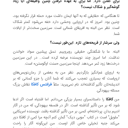
برای گفتن دارد. اما برای به عهده گرفتن چنین وظیفه‌ای آیا زیاد
گوشه‌گیر و شکاک نیست؟
تا هنگامی که حقایقی که به آنها ایمان داشت مورد حمله قرار نگرفته بود،
چنین بود. امروز که در اروپایی وحشی دارد خفه می‌شود کمتر شکاک
است. نظر من البته به افریقای شمالی است. سرزمین سخت‌تر از ایالات
شما.
ولی سرشار از قریحه‌های تازه. این‌طور نیست؟
البته. ما با شگفتگی حقیقی روبروییم. نسل پیشین سواد خواندن
نداشت. اما امروز چند نویسنده عرضه کرده است... در این سرزمین
درخت‌ها زود ثمر می‌دهد. اینجا سرزمین «سنت اوگوستن» است.
به اروپای غم‌انگیز بازگردیم. نظر من به بعضی از رمان‌نویس‌های
اروپاست که بسیاری تعجب می‌کنند که شما آنان را جزو کسانی که بر
فرانتس کافکا
اندیشه‌تان تأثیر گذاشته‌اند نام نمی‌برید: مثلاً
نقاش بزرگ
مسئله بیهودگی.
من
کافکا
را داستانسرای بسیار بزرگی می‌دانم. اما اشتباه است اگر ادعا
شود که بر من تأثیر گذاشته است. اگر در فلسفه بیهودگی، که من در آثار
ادبیم بدان پرداخته‌ام، کسی بر من تأثیر گذاشته باشد، نویسنده امریکایی
"ملویل" است در کتاب "موبی دیک" گمان کنم آنچه مرا کمی از کافکا دور
می‌کند جنبه تخیلی خاص آثار اوست. من این‌گونه آثار را راحت