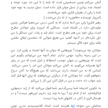
گمان می‌کنم چنین حساسیتی است که شما را تا این حد مورد توجه و
اعتماد عده زیادی از نسل جوان قرار داده است. نسل جدید، به نوبه خود
شما را یکی از رهبران فکری خود می‌شناسند.
(این‌بار نویسنده «طاعون» از ته دل می‌خندد.)
رهبر فکری! ولی من ادعا ندارم که به کسی درس می‌دهم! هرکس چنین
عقیده‌ای دارد در اشتباه است. مسائلی که امروزه برای جوانان مطرح
است، برای خود من هم مطرح است. تمام شد و رفت. این مسائل را من
حل نکرده‌ام. در آنچه گفتید من هیچ عنوانی که متضمن ایفای نقشی
باشد برای خود قائل نیستم.
جوانان چه می‌جویند؟ چیزهایی که بتوان به آنها اعتماد و یقین کرد. من
در این زمینه ره‌آورد مهمی ندارم. تمام آنچه من می‌توانم بگویم این
است که چیزهایی در جهان موجب انحطاط و تنزل است که من در برابر
آنها همیشه می‌گویم نه. گمان می‌کنم جوانان این امر را حس می‌کنند.
کسانی که به من اعتماد دارند می‌دانند که من هیچ‌گاه به آنان دروغ
نخواهم گفت. اما جوانانی که از دیگران می‌خواهند که برای آنها فکر کنند
باید جواب داد «نه»، و من در قبال آنان این کار را می‌کنم.
به تکوین اندیشه شما برمی‌گردیم. شما قبول می‌کنید که از ژید درسهایی
فراگرفته‌اید. اما از کدام ژید؟ زیرا ما چند ژید داریم. این‌طور نیست؟ و در
هرحال اثری از آنان در کتابهای شما پیدا نیست.
ستایش من متوجه
ژید
هنرمند است: استاد کلاسیسیسم مدرن. چون