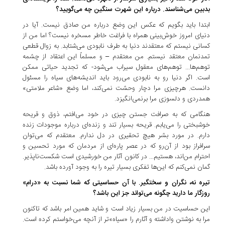
بدبین می‌شناسند. درباره این شهرت سنگین چه می‌گویید؟
ابتدا باید بگویم که عکس این وضع درباره من صادق نیست. آیا در
دنیای امروز خوش‌بینی همراه با فراغت خاطر مسخره نیست؟ اما من از
کسانی نیستم که معتقدند دنیا به طرف نابودی می‌شتابد. به زوال قطعی
تمدنمان معتقد نیستم. من معتقدم – و مسلماً این اعتقاد از چشمه
توهم‌ها... توهم‌های معقول سیراب می‌شود- که تجدید حیاتی ممکن
است. اگر دنیا رو به نابودی می‌رود باید اندیشه‌های سیاه را مسئول
دانست. هرچیزی مرا دچار وحشت نمی‌کند، اما وضع «شاعر ملامتی»
همدردی و دلسوزی مرا برنمی‌انگیزد.
هنگامی که به صرافت جستن چیزی در خود می‌افتم، ذوق و قریحه
خوشبختی را می‌یابم. قریحه بسیار تند و زنده‌ای درباره موجودات زنده
دارم. در مورد بشر هیچ تحقیری در دل ندارم. معتقدم که می‌توان
سرافراز بود از آن‌رو که در عصر پاره‌ای از مردمان که مورد تحسین و
احترام من‌اند، هستیم... در کانون آثار من خورشیدی است شکست‌ناپذیر.
گمان نمی‌کنم که این‌ها تفکری بسیار تیره را به وجود آورده باشد.
تیره نه، نگران و سختگیر. با آن حساسیتی که شما نسبت به «درام»
روزگار ما دارید چگونه می‌تواند جز این باشد؟
این حساسیت در من بسیار زیاد است و شاید همین امر باشد که تاکنون
مرا به نوشتن واداشته و آثارم را «سیاه»تر از آنچه می‌خواستم کرده است.