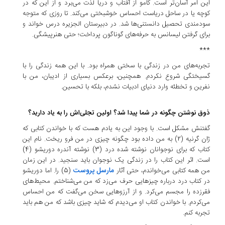
این امر آسان‌تر است. کامو از آفتاب و دریا لذت می‌برد و از این که در
کوچه یا در ساحل دریاست احساس خوشبختی می‌کند. تا روزی که متوجه
سودمندی تحصیل دانستنی‌ها شد. در دبیرستان الجزیره درس خواند و
برای گرفتن لیسانس به حرفه‌های گوناگون پرداخت؛ حتی هنرپیشگی.
***
تجربه‌های من در زندگی با سختی همراه بود. با این همه زندگی را با
گسیختگی شروع نکردم. همچنین، برعکس بسیاری از ادیبان، من با
نفرین و تخطئه وارد دنیای ادبیات نشدم، بلکه با تحسین.
ذوق نوشتن چگونه در شما پیدا شد؟ اولین تجلی‌اش را به یاد دارید؟
گفتنش مشکل است. با وجود این به یادم هست که با خواندن کتابی که
ژان گرنیه (2) به من داده بود چگونه چیزی در من فرو ریخت. نام این
کتاب که برای نوجوانان نوشته شده درد (3) نوشته آندره دوریشو (4)
است. اثر این کتاب را در زندگی یک نوجوان باید سنجید. در این زمان
مارسل پروست
من همه کتابی می‌خواندم، حتی آثار
(5) را. اما دوریشو
در کتاب درد درباره چیزهایی حرف می‌زد که من می‌شناختم. محیط‌های
فقرزده را مجسم می‌کرد. و از آرزوهایی سخن می‌گفت که من احساس
می‌کردم. با خواندن کتاب او می‌دیدم که شاید چیزی باشد که من هم باید
تجربه کنم.