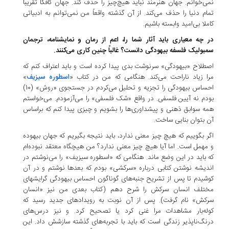
نمی‌خوانم. جهان هنرمند نباید هیچ‌چیز را حذف کند. جهان کافکا تقریباً
تمام دنیا را حذف می‌کند. از آن گذشته واقعاً من نمی‌توانم به ادبیاتی
کاملا بی‌امید وابسته باشیم.
در چه معیاری باید آثار شما را، اعم از رمان و نمایشنامه، ترجمان
سمبولیک فلسفه بیهودگی دانست؟ غالباً چنین کاری می‌کنند.
اصطلاح «بیهودگی» سرنوشت بدی پیدا کرده است و باید اعتراف کنم که
مرا زیاد ناراحت می‌کند. هنگامی که من در کتاب «
اسطوره سیزیف
»
احساس بیهودگی را تجزیه و تحلیل می‌کردم در جستجوی «روش» (10)
بودم نه آیین فلسفی. در واقع «شک فلسفی» را می‌آزمودم. می‌خواستم
همه سوابق ذهنی و پیشداوری‌ها را بشویم و چیزی پیدا کنم که براساس
آن بتوان بنایی ساخت.
اگر بگوییم که هیچ چیز معنی ندارد، باید نتیجه بگیریم که جهان بیهوده
و مهمل است. اما آیا هیچ چیز معنی ندارد؟ من هیچگاه معتقد نبوده‌ام
که باید در این وضع ماند. هنگامی که «اسطوره سیزیف» را می‌نوشتم در
اندیشه نوشتن کتابی درباره «سرکشی» بودم که بعدها نوشتم و در آن
کوشیدم تا پس از تشریح جنبه‌های گوناگون احساس بیهودگی گرایشهای
مختلف انسان سرکش را شرح دهم (کتاب بعدی من نیز «انسان
سرکش» نام گرفت). پس از آن نوبت به رویدادهای جدید رسید که
کوله‌بار مشاهدات مرا غنی کرد یا تصحیح کرد. و نیز درس‌های
درنگ‌ناپذیر زندگی است که باید با تجربه‌های گذشته سازشش داد. این