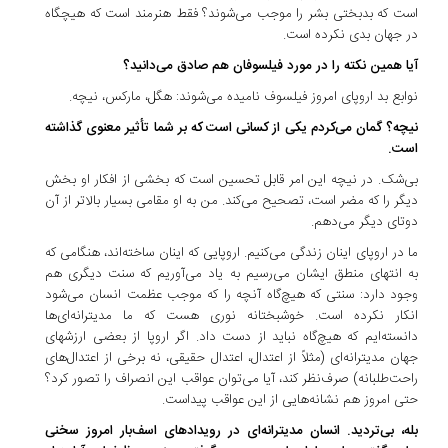
است که بدبختی بشر را موجب می‌شوند؟ فقط هنرمند است که هیچگاه
در جهان بدی نکرده است.
آیا همین نکته را در مورد فیلسوفان هم صادق می‌دانید؟
نوابع بد اروپای امروز فیلسوف نامیده می‌شوند: هگل، مارکس، نیچه.
نیچه؟ گمان می‌کردم یکی از کسانی است که بر شما تأثیر معنوی گذاشته
است.
بی‌شک. در نیچه این امر قابل تحسین است که بخشی از افکار او بخش
دیگر را که مضر است، تصحیح می‌کند. من به او مقامی بسیار بالاتر از آن
دوتای دیگر می‌دهم.
ما در اروپای اینان زندگی می‌کنیم. اروپایی که اینان ساخته‌اند، هنگامی که
به انتهای منطق ایشان می‌رسیم به یاد می‌آوریم که سنت دیگری هم
وجود دارد: سنتی که هیچ‌گاه آنچه را که موجب عظمت انسان می‌شود
انکار نکرده است. خوشبختانه نوری هست که ما مدیترانه‌ای‌ها
دانسته‌ایم که هیچ‌گاه نباید از دست داد. اگر اروپا از بعضی ارزشهای
جهان مدیترانه‌ای (مثلاً از اعتدال، اعتدال حقیقی، نه برخی از اعتدال‌های
راحت‌طلبانه) صرف‌نظر کند، آیا می‌توان عواقب این انصراف را تصور کرد؟
حتی امروز هم نشانه‌هایی از این عواقب پیداست.
بله، بی‌تردید. انسان مدیترانه‌ای در رویدادهای اسف‌بار امروز سخنی