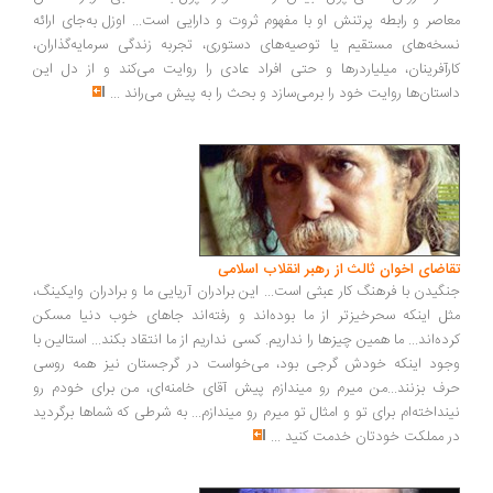
معاصر و رابطه پرتنش او با مفهوم ثروت و دارایی است... اوزل به‌جای ارائه
نسخه‌های مستقیم یا توصیه‌های دستوری، تجربه زندگی سرمایه‌گذاران،
کارآفرینان، میلیاردرها و حتی افراد عادی را روایت می‌کند و از دل این
داستان‌ها روایت خود را برمی‌سازد و بحث را به پیش می‌راند
...
تقاضای اخوان ثالث از رهبر انقلاب اسلامی
جنگیدن با فرهنگ کار عبثی است... این برادران آریایی ما و برادران وایکینگ،
مثل اینکه سحرخیزتر از ما بوده‌اند و رفته‌اند جاهای خوب دنیا مسکن
کرده‌اند... ما همین چیزها را نداریم. کسی نداریم از ما انتقاد بکند... استالین با
وجود اینکه خودش گرجی بود، می‌خواست در گرجستان نیز همه روسی
حرف بزنند...من میرم رو میندازم پیش آقای خامنه‌ای، من برای خودم رو
نینداخته‌ام برای تو و امثال تو میرم رو میندازم... به شرطی که شماها برگردید
در مملکت خودتان خدمت کنید
...