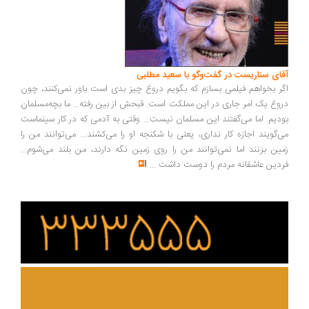
آقای سناریست در گفت‌وگو با سعید مطلبی
اگر بخواهم فیلمی بسازم که بگویم دروغ چیز بدی است باور نمی‌کنند، چون
دروغ یک امر جاری در این مملکت است. قبحش از بین رفته... ما بچه‌مسلمان
بودیم. اما می‌گفتند این مسلمان نیست... وقتی به آدمی که در کار سینماست
می‌گویند اجازه کار نداری، یعنی با شکنجه او را می‌کشند... می‌توانند من را
زمین بزنند اما نمی‌توانند من را روی زمین نگه دارند، من بلند می‌شوم...
فردین عاشقانه مردم را دوست داشت
...