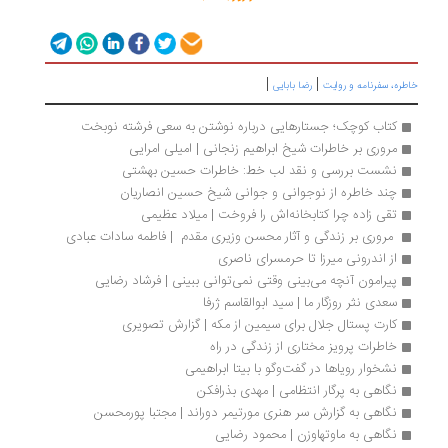
|
|
خاطره، سفرنامه‌ و روایت
رضا بابایی
کتاب کوچک؛ جستارهایی درباره نوشتن به سعی فرشته نوبخت
مروری بر خاطرات شیخ ابراهیم زنجانی | امیلی امرایی
نشست بررسی و نقد لب خط: خاطرات حسین بهشتی
چند خاطره از نوجوانی و جوانی شیخ حسین انصاریان
تقی زاده چرا کتابخانه‌اش را فروخت | میلاد عظیمی
 مروری بر زندگی و آثار محسن وزیری مقدم  | فاطمه‌ سادات عبادی
از اندرونی میرزا تا حرمسرای ناصری
پیرامون آنچه می‌بینی وقتی نمی‌توانی ببینی | فرشاد رضایی
سعدی نثر روزگار ما | سید ابوالقاسم ژرفا
کارت پستال جلال برای سیمین از مکه | گزارش تصویری
خاطرات پرویز مختاری از زندگی در راه
نشخوار رویاها در گفت‌وگو با بیتا ابراهیمی
نگاهی به پرگار انتظامی | مهدی بذرافکن
نگاهی به گزارش سر هنری مورتیمر دوراند | مجتبا پورمحسن
نگاهی به ماوتهاوزن | محمود رضایی