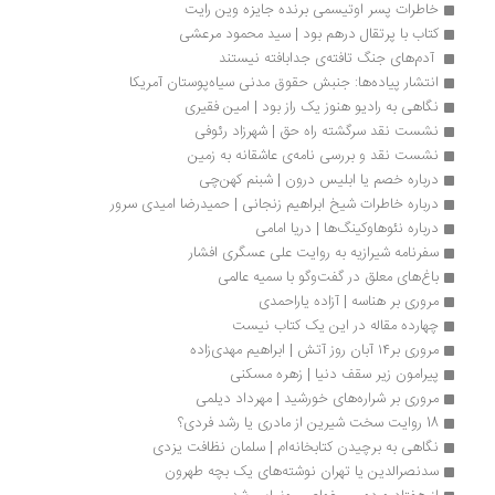
خاطرات پسر اوتیسمی برنده جایزه وین رایت
کتاب با پرتقال درهم بود | سید محمود مرعشی
 آدم‌های جنگ تافته‌ی جدابافته نیستند 
انتشار پیاده‌ها: جنبش حقوق مدنی سیاه‌پوستان آمریکا‮‬‏‫
نگاهی به رادیو هنوز یک راز بود | امین فقیری
نشست نقد سرگشته راه حق | شهرزاد رئوفی
نشست نقد و بررسی نامه‌ی عاشقانه به زمین
درباره خصم یا ابلیس درون | شبنم کهن‌چی
درباره خاطرات شیخ ابراهیم زنجانی | حمیدرضا امیدی سرور
درباره نئوهاوکینگ‌ها | دریا امامی
سفرنامه شیرازیه به روایت علی ‌عسگری افشار
باغ‌های معلق در گفت‌وگو با سمیه عالمی
مروری بر هناسه | آزاده یاراحمدی
چهارده مقاله در این یک کتاب نیست
مروری بر۱۴ آبان روز آتش | ابراهیم مهدی‌زاده
پیرامون زیر سقف دنیا | زهره مسکنی
مروری بر شراره‌های خورشید | مهرداد دیلمی
18 روایت سخت شیرین از مادری یا رشد فردی؟
نگاهی به برچیدن کتابخانه‌ام | سلمان نظافت یزدی
سدنصرالدین یا تهران نوشته‌های یک بچه طهرون