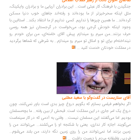
اضای اخوان ثالث از رهبر انقلاب اسلامی
گیدن با فرهنگ کار عبثی است... این برادران آریایی ما و برادران وایکینگ،
ل اینکه سحرخیزتر از ما بوده‌اند و رفته‌اند جاهای خوب دنیا مسکن
ده‌اند... ما همین چیزها را نداریم. کسی نداریم از ما انتقاد بکند... استالین با
ود اینکه خودش گرجی بود، می‌خواست در گرجستان نیز همه روسی
ف بزنند...من میرم رو میندازم پیش آقای خامنه‌ای، من برای خودم رو
نداخته‌ام برای تو و امثال تو میرم رو میندازم... به شرطی که شماها برگردید
 مملکت خودتان خدمت کنید
...
ای سناریست در گفت‌وگو با سعید مطلبی
ر بخواهم فیلمی بسازم که بگویم دروغ چیز بدی است باور نمی‌کنند، چون
وغ یک امر جاری در این مملکت است. قبحش از بین رفته... ما بچه‌مسلمان
دیم. اما می‌گفتند این مسلمان نیست... وقتی به آدمی که در کار سینماست
‌گویند اجازه کار نداری، یعنی با شکنجه او را می‌کشند... می‌توانند من را
ین بزنند اما نمی‌توانند من را روی زمین نگه دارند، من بلند می‌شوم...
دین عاشقانه مردم را دوست داشت
...