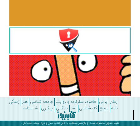
رمان ایرانی
خاطره، سفرنامه و روایت
جامعه شناسی
هنر
زندگی
نامه
مرجع
کتابشناسی
نقد
بایگانی
پیگیری
شناسنامه
کلیه حقوق محفوظ است و بازنشر مطالب با ذکر
کتاب نیوز
و درج لینک، بلامانع .