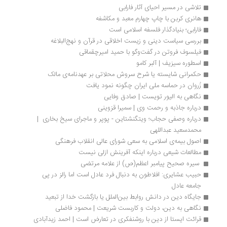
تلاشی در مسیر احیای آثار فارابی
هانری کربن با چاپ چهارم معبد و مکاشفه
فارابی؛ بنیادگذار فلسفه اسلامی است
بررسی سیاست دینی و زیست اخلاقی در قرآن و نهج‌البلاغه
فیلسوف فروتن در گفت‌وگو با حمید امیرچقماقی
اسطوره سیزیف | آلبر کامو 
حکمرانی شایسته یا شرح سروش محلاتی بر عهدنامه‌ی مالک
زُروان در حماسه ملی ایران چگونه نمود یافت
نگاهی به الیور تویست | صادق وفایی
درباره جاذبه و رحمت وی | سمیرا قزوینی
درباره وصفی حجاب؛ ویتگنشتاین - پوپر و ماجرای سیخ بخاری  | 
محمدسعید عبداللهی
اصول بیمه‌ی اسلامی به سعی شورای عالی انقلاب فرهنگی
مطالعات شیعی درباره اینکه آفرینش ازلی نیست
 سیره صحیح پیامبر اعظم(ص) از علامه مرتضی 
حبیب عشایری: افلاطون به دنبال فرد عادل است اما رالز در پی 
جامعه عادل
جایگاه دین در دانش روابط بین‌الملل یا بازگشت خدا از تبعید
نگاهی به دین، دولت و کاربست شریعت | محمود فاضلی
قرائت ایستا از دین با روشنفکری در تعارض است | احمد زیدآبادی