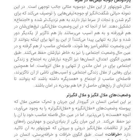
رادوکس جوجه تیغی‌ها در سرما
ال شوپنهاور از این ملال دوسویه مثالی جالب توجهی است. در این
ونه حیاتی شگفت‌انگیز او جوجه‌تیغی‌هایی را توصیف می‌کند که برای
م شدن و نجات از سرما نیاز دارند به هم نزدیک‌تر شده و «اجتماع»
کیل دهند. اما از آنجا که در این وضعیت ملال‌انگیز، تیغ‌های‌شان در
 فرورفته و به هم آسیب می‌رسانند باز هم ناگزیر از یکدیگر دور
ه و نیاز به تنهایی پیدا می‌کنند! از این رو آنها برای اینکه بتوانند از
ن وضعیت تناقض‌آمیز رها شوند، فاصله‌ای مناسب از هم گرفته و در
ن حال وضعیت اجتماعی را نیز به خاطر نیازشان حفظ می‌کنند. طبق
ین الگوی اعتدال، انسان‌ها نیز اگرچه نیازشان به اجتماع و زندگی
تماعی برای در امان ماندن از تنهایی و ملال انزواست. اما همچنین
ای رهایی از ملال زندگی اجتماعی و آسیب‌های ناشی از آن ناگزیرند،
صله‌ای مناسب از اجتماع و «همدیگر» داشته باشند که بتوانند تا
دازه‌ای از رنج‌های حاصل از «با هم بودن» در امان باشند.
عیت‌های ملال ‌انگیز و ملال ‌انگیزتر
 این اساس انسان در گیرودار این جریان و تحرک متعین ملال که
وسته وضعیت‌های «ملال‌انگیز» و «ملال‌انگیزتر» را به وجود می‌آورد،
چه «هست» را می‌پذیرد. اما در عین حال فاصله مناسب خود با آن را
ز حفظ می‌کند. در این میان یکی از بنیادی‌ترین و مهم‌ترین راه‌های
یز از تناقضات ملال‌انگیز درونی و بیرونی که شوپنهاور به آن تاکید
رد «
خرافات
» است. طبق الگوی خرافات و خرافه‌پرستی، انسان در