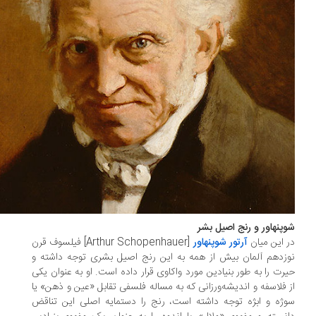
پنهاور و رنج اصیل بشر
 این میان
آرتور شوپنهاور
[Arthur Schopenhauer] فیلسوف قرن
زدهم آلمان بیش از همه به این رنج اصیل بشری توجه داشته و
رت را به‌ طور بنیادین مورد واکاوی قرار داده است. او به عنوان یکی
 فلاسفه و اندیشه‌ورزانی که به مساله فلسفی تقابل «عین و ذهن» یا
ژه و ابژه توجه داشته است، رنج را دستمایه اصلی این تناقض