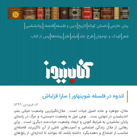
ان خارجی
داستان کوتاه
تاریخ
دین و فلسفه
اقتصاد
روانشناسی
ر
کودک و نوجوان
طرح جلد
فیلم
طنز
ریشه‌ها
پس از کتاب
اندوه در فلسفه شوپنهاور | سارا قزلباش
06 فروردین 1399
ال، جوهره و ماده اصیل حیات است... ملال‌انگیزترین وضعیت حیاتی بشر،
دیشیدن در تنهایی ست... نوعی میل به وضعیت «نیستی» و مرگ در راستای
یان بخشیدن به شرایط کنونی و ایجاد وضعیت حیات‌مند دیگری است... برای
ایی از ملال زندگی اجتماعی و آسیب‌های ناشی از آن ناگزیرند، فاصله‌ای
اسب از اجتماع و «همدیگر» داشته باشند که بتوانند تا اندازه‌ای از رنج‌های