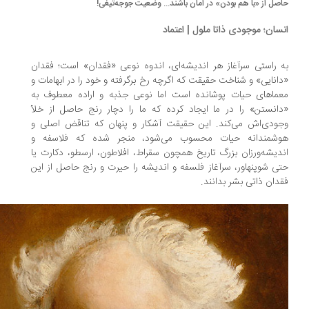
صل از «با هم بودن» در امان باشند... وضعیت جوجه‌تیغی‌!
سان؛ موجودی ذاتا ملول | اعتماد
 راستی سرآغاز هر اندیشه‌ای، اندوه نوعی «فقدان» است؛ فقدان
انایی» و شناخت حقیقت که اگرچه رخ برگرفته و خود را در ابهامات و
ماهای حیات پوشانده است اما نوعی جذبه و اراده معطوف به
انستن» را در ما ایجاد کرده که ما را دچار رنج حاصل از خلأ
ودی‌اش می‌کند. این حقیقت آشکار و پنهان که تناقض اصلی و
وشمندانه حیات محسوب می‌شود، منجر شده که فلاسفه و
دیشه‌ورزان بزرگ تاریخ همچون سقراط، افلاطون، ارسطو، دکارت یا
ی شوپنهاور، سرآغاز فلسفه و اندیشه را حیرت و رنج حاصل از این
دان ذاتی بشر بدانند.