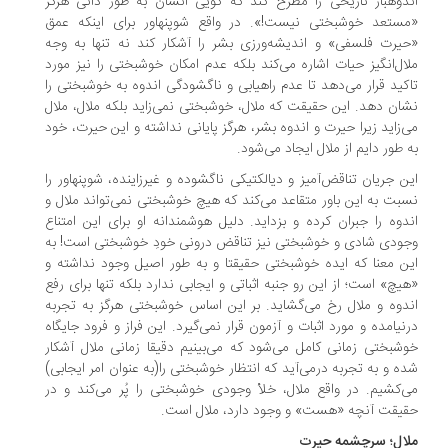
دوهبار تاریخی را مطرح کند که گویی انسان به ‌طور ذاتی هرگز
ستعد خوشبختی نیست!». در واقع شوپنهاور برای اینکه عمق
یرت فلسفی» و اندیشه‌ورزی بشر را آشکار کند نه تنها به وجه
ال‌انگیز حیات اشاره می‌کند بلکه عدم امکان خوشبختی را نیز مورد
کید قرار می‌دهد تا عدم راهیابی و ناگشودگی اندوه به خوشبختی را
ان دهد. این حقیقت که ملال، خوشبختی نمی‌زاید بلکه ملال، ملال
‌زاید زیرا حیرت و اندوه بشر، هرگز پایانی نداشته و این حیرت، خود
‌ طور دایم از ملال ایجاد می‌شود.
ن جریان تناقض‌آمیز و دیالکتیکی ناگشوده و غیرزاینده، شوپنهاور را
بت به این باور متقاعد می‌کند که هیچ خوشبختی نمی‌تواند ملال و
دوه را جبران کرده و بزداید. دلیل هوشمندانه او برای این امتناع
ودی شادی و خوشبختی نیز تناقض درونی خودِ خوشبختی است! به
ن معنا که ایده خوشبختی حقیقتا و به ‌طور اصیل وجود نداشته و
یچ» است؛ از این رو جنبه اثباتی و ایجابی ندارد بلکه تنها برای رفع
دوه و ملال رخ می‌گشاید. بر این اساس خوشبختی هرگز به تجربه
نیامده و مورد اثبات و آزمون قرار نمی‌گیرد. این فراز و فرود جایگاه
شبختی زمانی کامل می‌شود که می‌بینیم دقیقا زمانی ملال آشکار
ه و به تجربه درمی‌آید که انتظار خوشبختی را(به عنوان امر ایجابی)
‌کشیم. در واقع ملال، خلأ وجودی خوشبختی را پُر می‌کند و در
یقت آنچه «هست» و وجود دارد، ملال است.
لال؛ سرچشمه حیرت