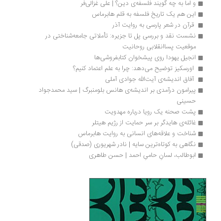
و اما به چه گویند فلسفه‌ی دین؟ | علی غزالی‌فر
این هم یک تاریخ فلسفه به قلم هابرماس
 قرآن در شعر پارسی به روایت آذر 
نشست نقد و بررسی پل تا جزیره: تأملاتی جامعه‌شناختی در 
موقعیت پساانقلابی روحانیت
انجیل یهودا روی پیشخوان کتابفروشی‌ها
 اورسکیز توضیح می‌دهد: چرا به علم اعتماد کنیم؟
 آفاق اندیشه‌ی آیت‌الله جوادی آملی 
پیرامون درآمدی بر اندیشه‌ی هانس بلومنبرگ | سید محمدجواد 
حسینی
پشت صحنه‌ یک رویا درباره مهدویت
غائله‌ی هایدگر بر سر حمایت از رژیم هیتلر 
شناخت و علاقه‌های انسانی به روایت هابرماس
نگاهی به کوتاه‌ترین سایه | نادر شهریوری (صدقی)
ابوطالب، لسانِ حامیِ احمد | حسن طاهری