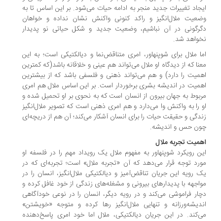
جاد تغییرات جدید منجر به ادامه حیات می‌شود. بر این اساس تا به
عیت ملال‌انگیز و راکد کنونی واکنش نشان نداده و خواهان
رگونی در آن نباشیم، وضعیت جدید و شکل حیاتی نو پدیدار
واهد شد.
ا ملال برای شوپنهاور، امری متناقض‌نما و دیالکتیکی است؛ به این
نا که از دیدگاه او ملال می‌تواند هم عینی و خلاقانه باشد(که کمترین
میت را دارد) و هم می‌تواند ذهنی و فلسفی باشد که از بیشترین
میت در اندیشه بشری برخوردار است. بر این اساس ملال هم امری
بوط به جهان بیرون از انسان است که به نحوی بر او تحمیل شده و
 را به واکنش وا می‌دارد و هم امری ذهنی است که تصویر ملال‌انگیز
دگی و حقیقت حیات را برای انسان آشکار می‌کند؛ آن هم از دریچه‌ای
ون حس و اندیشه.
میت تجربه ملال
ن رویکرد شوپنهاور به مفهوم ملال یک رویداد مهم را در فلسفه او
رد توجه قرار می‌دهد که آن «تجربه ملال» است؛ تجربه‌ای که در
 رویه این جریان تناقض‌آمیز و دیالکتیکی ملال‌انگیز، انسان را در
اجهه با پدیدارهای بیرونی و مشغله‌های زندگی از خود غافل کرده و
ار فراموشی می‌کند و در رویه دیگر، انسان را در نوعی خودآگاهی
دیشه‌ورزانه و تنهایی ملال‌انگیز رها کرده و متوجه «خویشتن»
‌کند. در این جریان دیالکتیکی، ملال اما خود امری پاسخ‌دهنده