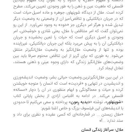
نسته و مفهوم «ملال» یا اندوه را به عنوان یک مفهوم بنیادین
سفی که ماهیت عین و ذهن را به ‌طور وجودی تعیین می‌کند، مطرح
ده است. ملال از دیدگاه شوپنهاور، جوهره و ماده اصیل حیات است
 در جریان دیالکتیکی و تناقض‌آمیز آن از وضعیتی به وضعیت دیگر
دیل شده و هرگز امر دیگری جز «خود» به وجود نمی‌آورد. از این رو
ی‌توان گفت که امر متناقض با ملال، یعنی شادی و خوشبختی، امر
جودی و اصیل دیگری است که حیات را تعین بخشیده و جریان
الکتیکی آن را به پیش می‌برد بلکه این جریان دیالکتیکی، غیرزاینده
ده و تنها از وضعیت ملال‌انگیز به وضعیت ملال‌انگیزتر منتقل
‌شود. به ‌طوری که برای گریز از این تناقض محتوم صرفا باید بین
عیت‌های ملال‌انگیز زندگی که دارای وجوه عینی و ذهنی هستند،
ادل ایجاد کرد.
 این بین ملال‌انگیزترین وضعیت حیاتی بشر، وضعیت اندیشه‌ورزی
اندیشیدن در تنهایی و «فردیت» است که انسان را متوجه خویشتن
ده و حیات و معماگونگی و ابهام منظوری در آن را دچار «مساله»
سفی می‌کند. در ادامه به اقتباس آزادی از بخش پایانی کتاب
وپنهاور
»، نوشته «
دیدیه رِمون
» پرداخته و سعی می‌کنیم تا حدودی
 اندیشه‌های این فیلسوف بزرگ و خاص آشنا شویم:
لال زیستن ... در قمارخانه‌ای که کسی عقیده و نظری برای داد و
د ندارد ...!»
ال؛ سرآغاز زندگی انسان