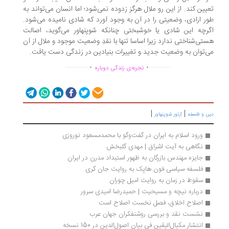
یین کند. از این رو ملال هرگز زدوده نمی‌شود؛ اما انسان می‌تواند به‌
ر ارادی، وضعیتی را در آن به وجود آورد که شادی نامیده می‌شود.
رچه این شادی یا خوشبختی چنانکه شوپنهاور می‌گوید، اصالت
تی‌شناختی ندارد زیرا اساسا تنها با نقدِ وضعیت موجود و ملال از آن
‌توان به وضعیت جدید و تغییرات بنیادین در زندگی دست یافت.
.
.
...............
..............
تجربه‌ی زندگی دوباره
|
|
ن و فلسفه
آرتور شوپنهاور
ورود اسلام به ایران در گفت‌وگو با محمدمسعود نوروزی
نگاهی به آیت اشراق | مهدی گلبخش
جایزه مهندس بازرگان به ظهور استبداد مدرن در ایران
فلسفه سیاسی فون هایِک به روایت جان گری
سقوط در زمان به روایت امیل چوران
درباره نیچه و مسیحیت | حمیدرضا امیدی سرور
اصلاح اخلاق، فصل نخست اصلاح است
نشست نقد و بررسی روشنفکران جهان عرب
انتشار مکیال‌الیقین فی بیان اصول‌الدین در 150 نسخه 