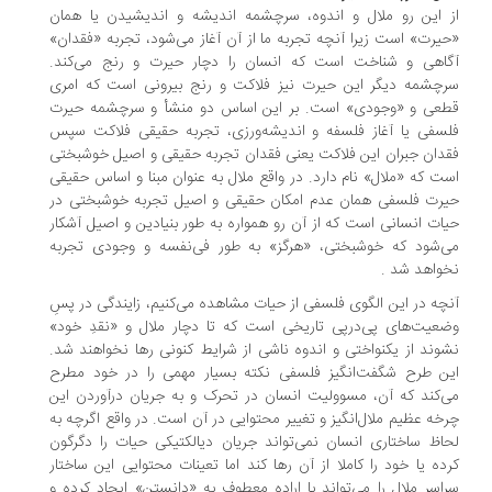
 این‌ رو ملال و اندوه، سرچشمه اندیشه و اندیشیدن یا همان
یرت» است زیرا آنچه تجربه ما از آن آغاز می‌شود، تجربه «فقدان»
گاهی و شناخت است که انسان را دچار حیرت و رنج می‌کند.
چشمه دیگر این حیرت نیز فلاکت و رنج بیرونی است که امری
طعی و «وجودی» است. بر این اساس دو منشأ و سرچشمه حیرت
سفی یا آغاز فلسفه و اندیشه‌ورزی، تجربه حقیقی فلاکت سپس
دان جبران این فلاکت یعنی فقدان تجربه حقیقی و اصیل خوشبختی
ت که «ملال» نام دارد. در واقع ملال به عنوان مبنا و اساس حقیقی
رت فلسفی همان عدم امکان حقیقی و اصیل تجربه خوشبختی در
ات انسانی است که از آن رو همواره به‌ طور بنیادین و اصیل آشکار
‌شود که خوشبختی، «هرگز» به ‌طور فی‌نفسه و وجودی تجربه
واهد شد .
چه در این الگوی فلسفی از حیات مشاهده می‌کنیم، زایندگی در پسِ
عیت‌های پی‌درپی تاریخی است که تا دچار ملال و «نقدِ خود»
وند از یکنواختی و اندوه ناشی از شرایط کنونی رها نخواهند شد.
ن طرح شگفت‌انگیز فلسفی نکته بسیار مهمی را در خود مطرح
‌کند که آن، مسوولیت انسان در تحرک و به جریان درآوردن این
خه عظیم ملال‌انگیز و تغییر محتوایی در آن است. در واقع اگرچه به
اظ ساختاری انسان نمی‌تواند جریان دیالکتیکی حیات را دگرگون
ده یا خود را کاملا از آن رها کند اما تعینات محتوایی این ساختار
اسر ملال را می‌تواند با اراده معطوف به «دانستن» ایجاد کرده و