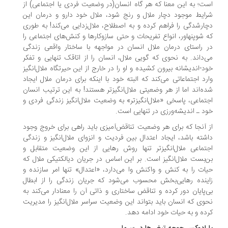
ت؛ به این معنا که هر گاه انسان(در وضعیت فردی یا اجتماعی) از
ایط موجود دچار ملال و رنج شود، ملال خود دارو و درمان این
ارشدگی را فراهم کرده و به اصطلاح، ملال‌زدایی می‌کند! به‌ طوری
 شوپنهاور، انواع تفریحات و حتی سازوکارها و کنش‌های اجتماعی را
 راستای درمان ملال انسان در مواجهه با ساختار واقعی زندگی
‌داند. به نحوی که گویی ملال، انسان را از اتاقک تنهایی و تفکر
د-اندیشانه بیرون کشیده و او را در خارج از این حیرتگاه ملال‌انگیز
رد اجتماعاتی می‌کند که البته خود با اینکه برای درمان ملال ایجاد
ه‌اند اما از هر وضعیتی ملال‌انگیزتر هستند! به این ترتیب انسان
تماعی، پاسخی «ملال‌انگیزتر» به وضعیت ملال‌انگیز زندگی فردی و
د ـ‌ اندیشه‌ورزی در تنهایی است.
 آنجا که برای هر وضعیت تناقض‌آمیزی باید راهی برای خروج وجود
شته باشد، ایجاد اعتدال بین فردیت و انزوای ملال‌انگیز و زندگی
تماعی ملال‌انگیزتر تنها روش رهایی از این وضعیت متقابل و
‌بست ملال‌انگیز است. بر این اساس در جریان دیالکتیکی ملال که
ات را به کنش و واکنش وا می‌دارد، «اعتدال» تنها امر سازنده و
ینده رهایی‌بخش محسوب می‌شود که جریان زندگی را از ابطال
‌پایان دور کرده و تناقض ساختاری و ذاتی آن را معنادار می‌کند به
وی که انسان باید بتواند این وضعیت سراسر ملال‌انگیز را مدیریت
ده و به حیات خود ادامه دهد.