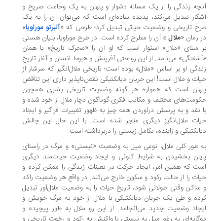
چه زندگی را از یک مساله دشوار و پنهان به یک وخامت صریح و
کار تبدیل می‌کند، پدیده ساده‌ای است که می‌توان آن را به یک
ح تاریخی و وضعیت حیاتی تبدیل کرد؛ طرحی که «
آلبرتو موراویا
»
 رمان «
ملال
» آن را مطرح کرده است. در طرح موراویا، بنیان هستی
 مبنای «ملال» استوار است که او آن را «محرک تاریخ» یا همان
شفتگی» می‌نامد. از این رو حتی آفرینش و هبوط انسان و آغاز تاریخ
دگی او بر اساس «ملال» بوده است؛ تاریخی ملال‌انگیز که سرشار از
ات و ملال است! این جریان دیالکتیکی نقص‌ناپذیر دارای این تناقض
نهان است که همواره هر گونه وضعیت تاریخی بشری همچون
ومت‌های مختلف و مکاتب فکری گوناگون دچار ملالِ از خود شده و
 نقد و به پرسش درآوردن همه‌ چیز به ظهور تغییرات فراگیر و ایجاد
ات ملال‌انگیز دیگری منجر شده است. با این حال این چالش
الکتیکی و زاینده، تکامل زیستی را دربرداشته است.
 ‌طور کلی ملال، نوعی میل به وضعیت «نیستی» و مرگ در راستای
یان بخشیدن به شرایط کنونی و ایجاد وضعیت حیات‌مند دیگری
ت که همین امر، ایجاد حرکت در تعینات زندگی را ممکن کرده و
ات را از حالت رکود و سکون خارج می‌کند. در واقع هر وضعیت راکد
ساکن وقتی طولانی شود، تاریخ حیات را به وضعیت ملال‌آور تبدیل
ده و طی یک جریان دیالکتیکی با ملال از خود به مرگ خویش و
جاد وضعیت جدید می‌انجامد. از این رو ملال به‌ طور پیچیده و
گانه‌ای به رغم میل به نیستی با واکنش به رکود و رخوت تاریخی و