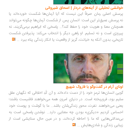
انشی تحلیلی از آینه‌های دردار | اسحاق شیروانی
سش اصلی رمان صرفاً این نیست که آیا آرمان‌ها شکست خورده‌اند یا
.پرسش عمیق‌تر این است: انسان پس از شکست آرمان‌ها چگونه می‌تواند
چنان معنا و هویت خود را حفظ کند؟... پاسخی که ابراهیم برمی‌گزیند، نه
روزی است و نه تسلیم. او راهی دیگر را انتخاب می‌کند: پذیرفتن شکست
ریخی، بدون آنکه به خیانت، گریز از واقعیت یا انکار زندگی پناه ببرد
...
ونای آرام در گفت‌وگو با فاروک شهیچ
یی انسان‌ها ترمزِ خود را از دست داده‌اند و آن کُدِ اخلاقی که نگهبان عقل
یم بود، فروریخته است. در دنیای امروز، همه می‌خواهند فاشیست باشند؛
نی می‌خواهند نفرت، محورِ زندگی‌شان باشد... ما با گوشت و پوست خود
ساس کردیم «دیگری» بودن چه معنایی دارد... نوشتن پاسخی است به
‌عدالتی‌هایی که ما را احاطه کرده‌اند، و در عین حال، ستایشی است از
بایی زندگی و شادی‌هایش
...