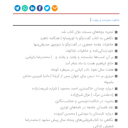
|
خاطره، سفرنامه‌ و روایت
تجربه بچه‌های مسجد بلال کتاب شد
نگاهی به کتاب گفت‌وگو با کوروساوا | هنگامه ناهید
خاطرات علامه جعفری در گفت‌وگو با منوچهر صدوقی‌سها 
خودزندگی‌نامه و خاطرات ناباکوف
بر آن اسب‌ها نشستند و رفتند و رفتند و... | محمدرضا بایرامی
حاج ابراهیم همت با ماه تمام آمد
هفت سال نفوذ نادر کیانی در سیطره کومله
مروری بر ده درس برای جهان پس از کرونا | مانیا شیرین بخش 
ماسوله
درباره چمدان خاکستری احمد محمود | شراره شریعت‌زاده
زاده‌شدن مرگ | غزال شیخ‌زاده
بحیره: در حکایت‌نویسی و عجایب‌نگاری
نقد فاسدان جامعه در نامه‌های لوتری
درباره تابستان با مونتنی | محسن آزموده
نگاهی به کتاب‌فروشی‌های پنجاه سال پیش مشهد | محمدرضا 
شفیعی کدکنی