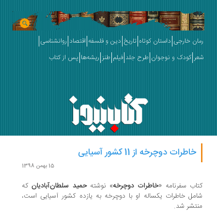
رمان خارجی
داستان کوتاه
تاریخ
دین و فلسفه
اقتصاد
روانشناسی
شعر
کودک و نوجوان
طرح جلد
فیلم
طنز
ریشه‌ها
پس از کتاب
خاطرات دوچرخه از 11 کشور آسیایی
15 بهمن 1398
کتاب سفرنامه‌ «
خاطرات دوچرخه
» نوشته‌
حمید سلطان‌آبادیان
که
شامل خاطرات یکساله او با دوچرخه به یازده کشور آسیایی است،
منتشر شد.