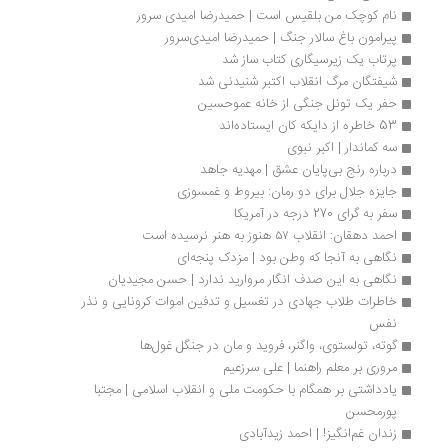
نام کوچک من بلقیس است | حمیدرضا امیدی سرور
پیرامون باغ سالار جنگ | حمیدرضا امیدی‌سرور
پرتاب یک زیرسیگاری کتاب ساز شد
شیفتگان مرگ انقلاب اکتبر شنیدنی شد
حفر یک تونل جنگی از خانه عموحسین
53 خاطره از دایکه کان ایستاده‌اند
سه کماندار | اکبر نبوی
درباره رنج بی‌پایان عشق | مهدیه جاهد
جایزه جلال برای دو رمان: بیروط و غمسوزی
سفر به گرای 270 درجه در آمریکا 
احمد دهقان: انقلاب ۵۷ هنوز به هنر نرسیده است
نگاهی به آنجا که وطن بود | مزدک پنجه‌ای
نگاهی به این صدف انگار مروارید ندارد | حسن مجیدیان
خاطرات طلاب جهادی در تغسیل و تدفین اموات کرونایی و نذر 
نفس
گوته، تولستوی، واگنر، فروید و مان در جنگل غول‌ها
مروری بر معلم راهنما | علی سرزعیم
یادداشتی بر همگام با حکومت ملی و انقلاب اسلامی | مجتبا 
پورمحسن
زندان غم‌انگیز! | احمد زیدآبادی