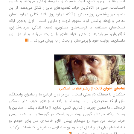
انسان‌ها با ترس، طمع، امید، حسرت و مقایسه زندگی می‌کنند و همین
احساسات، حتی در آگاه‌ترین افراد، تصمیم‌های مالی را شکل می‌دهد. از این
منظر، «روان‌شناسی پول» بیش از آنکه درباره پول باشد، کتابی درباره انسان
معاصر و رابطه پرتنش او با مفهوم ثروت و دارایی است... اوزل به‌جای ارائه
نسخه‌های مستقیم یا توصیه‌های دستوری، تجربه زندگی سرمایه‌گذاران،
کارآفرینان، میلیاردرها و حتی افراد عادی را روایت می‌کند و از دل این
داستان‌ها روایت خود را برمی‌سازد و بحث را به پیش می‌راند
...
تقاضای اخوان ثالث از رهبر انقلاب اسلامی
جنگیدن با فرهنگ کار عبثی است... این برادران آریایی ما و برادران وایکینگ،
مثل اینکه سحرخیزتر از ما بوده‌اند و رفته‌اند جاهای خوب دنیا مسکن
کرده‌اند... ما همین چیزها را نداریم. کسی نداریم از ما انتقاد بکند... استالین با
وجود اینکه خودش گرجی بود، می‌خواست در گرجستان نیز همه روسی
حرف بزنند...من میرم رو میندازم پیش آقای خامنه‌ای، من برای خودم رو
نینداخته‌ام برای تو و امثال تو میرم رو میندازم... به شرطی که شماها برگردید