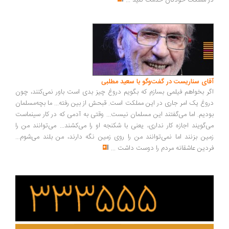
در مملکت خودتان خدمت کنید
...
آقای سناریست در گفت‌وگو با سعید مطلبی
اگر بخواهم فیلمی بسازم که بگویم دروغ چیز بدی است باور نمی‌کنند، چون
دروغ یک امر جاری در این مملکت است. قبحش از بین رفته... ما بچه‌مسلمان
بودیم. اما می‌گفتند این مسلمان نیست... وقتی به آدمی که در کار سینماست
می‌گویند اجازه کار نداری، یعنی با شکنجه او را می‌کشند... می‌توانند من را
زمین بزنند اما نمی‌توانند من را روی زمین نگه دارند، من بلند می‌شوم...
فردین عاشقانه مردم را دوست داشت
...