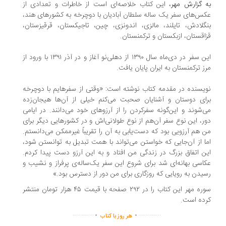
به گزارش
مهر
،
این کتاب خلاصه‌ای است از خاطرات و تعدادی از
عکس‌های سفر یک ساله سلطان آبادیان با دوچرخه به کشورهای هند،
بنگلادش، تایلند، مالزی، اندونزی، چین، تاجیکستان، قرقیزستان،
قزاقستان، ازبکستان و ترکمنستان.
این سفر در دی‌ماه سال ۱۳۹۰ از دهلی‌نو آغاز و در آذر ۱۳۹۱ با ورود از
مرز ترکمنستان به ایران پایان یافت.
نویسنده در مقدمه کتاب نوشته است: «وقتی از سفرهایم با دوچرخه
برای دوستان و آشنایان صحبت می‌کنم خیلی از آن‌ها هیجان‌زده
می‌شوند و این‌گونه سفرکردن را از آرزوهای خود می‌دانند. در ایامی
دور، این نوع سفر آن‌هم از نوع طولانی‌اش و در کشورهایی دیگر برای
من هم آرزویی بود که دست‌یابی به آن را تقریباً غیرممکن می‌دانستم.
اما از آن‌جایی که خواستن می‌تواند با همت تبدیل به توانستن شود،
این اتفاق بزرگ در زندگی من افتاد و به این آرزو دست پیدا کردم.
عکاسی بهانه‌ای شد برای شروع این سفر یک‌ساله‌ی پرفراز و نشیب و
رسیدن به رویایی که روزگاری برای من دور از دسترس بود.»
سوره مهر این کتاب را در ۲۹۲ صفحه با قیمت ۴۵ هزار تومان منتشر
کرده است.
.
.
..............
...............
هر روز با کتاب