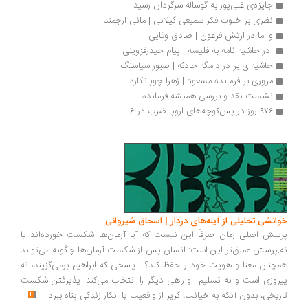
جایزه‌ی غنی‌پور به گوساله‌ سرگردان رسید 
نظری بر خلوت فکر سمیعی گیلانی | مانی ارجمند
و اما در ارتش فرعون | صادق وفایی
 در حاشیه نامه به فلیسه | پیام حیدرقزوینی
حاشیه‌ای بر در دامگه حادثه | صبور سیاسنگ
مروری بر فرمانده مسعود | زهرا چوپانکاره
نشست نقد و بررسی همیشه فرمانده
۹۷۶ روز در پس‌کوچه‌های اروپا ضرب در 6
خوانشی تحلیلی از آینه‌های دردار | اسحاق شیروانی
پرسش اصلی رمان صرفاً این نیست که آیا آرمان‌ها شکست خورده‌اند یا
نه.پرسش عمیق‌تر این است: انسان پس از شکست آرمان‌ها چگونه می‌تواند
همچنان معنا و هویت خود را حفظ کند؟... پاسخی که ابراهیم برمی‌گزیند، نه
پیروزی است و نه تسلیم. او راهی دیگر را انتخاب می‌کند: پذیرفتن شکست
تاریخی، بدون آنکه به خیانت، گریز از واقعیت یا انکار زندگی پناه ببرد
...