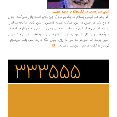
ای سناریست در گفت‌وگو با سعید مطلبی
ر بخواهم فیلمی بسازم که بگویم دروغ چیز بدی است باور نمی‌کنند، چون
وغ یک امر جاری در این مملکت است. قبحش از بین رفته... ما بچه‌مسلمان
دیم. اما می‌گفتند این مسلمان نیست... وقتی به آدمی که در کار سینماست
‌گویند اجازه کار نداری، یعنی با شکنجه او را می‌کشند... می‌توانند من را
ین بزنند اما نمی‌توانند من را روی زمین نگه دارند، من بلند می‌شوم...
دین عاشقانه مردم را دوست داشت
...