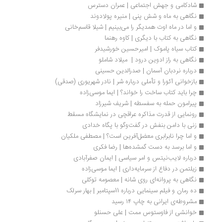
شادکامی و جهش اجتماعی | عمران دسترس
نگاهی به ماه و شش پنی | منیره پولادوند
و اما در ماه اوت همدیگر را می‌بینیم | شیلا قاسم‌خانی
نگاهی به کتاب با دیگری | کاوه رهنما
کتاب سیاه پاموک | امیرحسین خورشیدفر
نگاهی به راز ادوین درود |  میلاد شاملو
درباره نردبان آسمان | صدرالدین حسینی
بازخوانی آئورا و تأملی درباره شر | نادر شهریوری (صدقی)
چرا باید کتاب ساخت را خواند؟ | ایما موسی‌زاده 
پیرامون حمله به سفسطه | شریف شیرزاد 
رونمایی از قدرت مذاکره عراقچی در نمایشگاه مسقط
زنی با دامن بنفش در گفت‌وگو با پگاه خدادی 
و اما چرا نابرابری معضل‌آفرین است؟ | مصطفی ملکیان
و اما برسد به دست گمشده‌ها | رضا فکری
درباره لایب‌نیتس و امر سیاسی | ایمان صفرآبادی 
زیلتمن در دفاع از سرمایه‌داری | ایما موسی‌زاده
نگاهی به پروانه‌‌‌ای روی شانه | معصومه توکلی
ده رمان و فیلم سینمایی درباره 11سپتامبر | بهار سرلک
مشروطه‌ی ایرانی به چاپ ۱۴ رسید
خوانشی از فاوستوس ممت | علی حسنلو