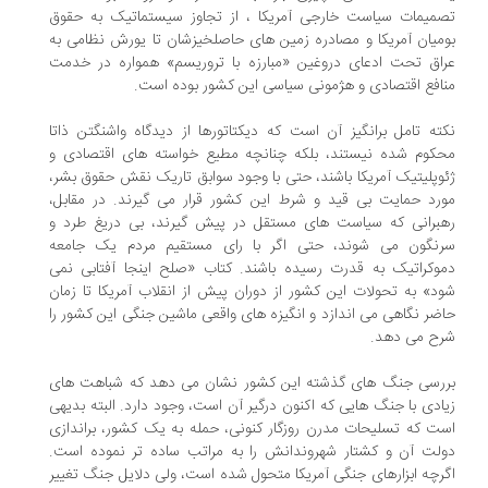
میمات سیاست خارجی آمریکا ، از تجاوز سیستماتیک به حقوق
میان آمریکا و مصادره زمین های حاصلخیزشان تا یورش نظامی به
اق تحت ادعای دروغین «مبارزه با تروریسم» همواره در خدمت
افع اقتصادی و هژمونی سیاسی این کشور بوده است.
ته تامل برانگیز آن است که دیکتاتورها از دیدگاه واشنگتن ذاتا
کوم شده نیستند، بلکه چنانچه مطیع خواسته های اقتصادی و
وپلیتیک آمریکا باشند، حتی با وجود سوابق تاریک نقش حقوق بشر،
رد حمایت بی قید و شرط این کشور قرار می گیرند. در مقابل،
برانی که سیاست های مستقل در پیش گیرند، بی دریغ طرد و
نگون می شوند، حتی اگر با رای مستقیم مردم یک جامعه
وکراتیک به قدرت رسیده باشند. کتاب «صلح اینجا آفتابی نمی
د» به تحولات این کشور از دوران پیش از انقلاب آمریکا تا زمان
ضر نگاهی می اندازد و انگیزه های واقعی ماشین جنگی این کشور را
ح می دهد.
رسی جنگ های گذشته این کشور نشان می دهد که شباهت های
ادی با جنگ هایی که اکنون درگیر آن است، وجود دارد. البته بدیهی
ت که تسلیحات مدرن روزگار کنونی، حمله به یک کشور، براندازی
لت آن و کشتار شهروندانش را به مراتب ساده تر نموده است.
رچه ابزارهای جنگی آمریکا متحول شده است، ولی دلایل جنگ تغییر