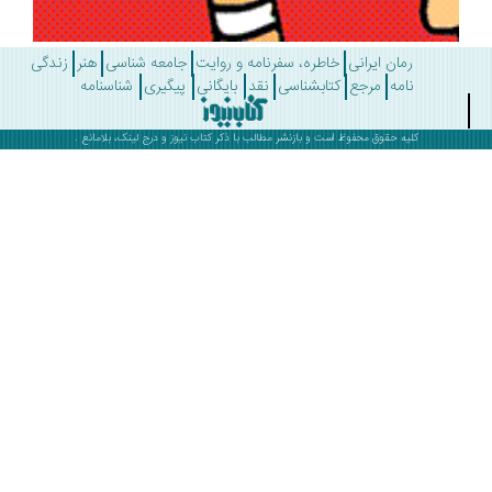
رمان ایرانی
خاطره، سفرنامه و روایت
جامعه شناسی
هنر
زندگی
نامه
مرجع
کتابشناسی
نقد
بایگانی
پیگیری
شناسنامه
کلیه حقوق محفوظ است و بازنشر مطالب با ذکر
کتاب نیوز
و درج لینک، بلامانع .