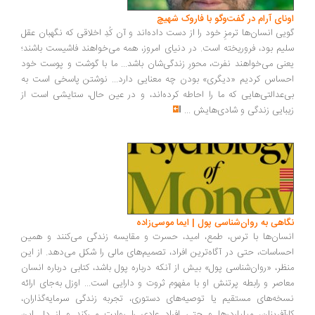
ونای آرام در گفت‌وگو با فاروک شهیچ
یی انسان‌ها ترمزِ خود را از دست داده‌اند و آن کُدِ اخلاقی که نگهبان عقل
یم بود، فروریخته است. در دنیای امروز، همه می‌خواهند فاشیست باشند؛
نی می‌خواهند نفرت، محورِ زندگی‌شان باشد... ما با گوشت و پوست خود
ساس کردیم «دیگری» بودن چه معنایی دارد... نوشتن پاسخی است به
‌عدالتی‌هایی که ما را احاطه کرده‌اند، و در عین حال، ستایشی است از
بایی زندگی و شادی‌هایش
...
اهی به روان‌شناسی پول | ایما موسی‌زاده
سان‌ها با ترس، طمع، امید، حسرت و مقایسه زندگی می‌کنند و همین
ساسات، حتی در آگاه‌ترین افراد، تصمیم‌های مالی را شکل می‌دهد. از این
ظر، «روان‌شناسی پول» بیش از آنکه درباره پول باشد، کتابی درباره انسان
اصر و رابطه پرتنش او با مفهوم ثروت و دارایی است... اوزل به‌جای ارائه
خه‌های مستقیم یا توصیه‌های دستوری، تجربه زندگی سرمایه‌گذاران،
رآفرینان، میلیاردرها و حتی افراد عادی را روایت می‌کند و از دل این