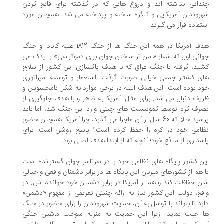
دانی نداشته اند و دروغ هایی که در گذشته برای قانع کردن
روندان آمریکایی و کنگره ساخته و پرداخته می شد، همچنان مورد
تفاده قرار می گیرند.
هدف آمریکا در همه این جنگ ها از جنگ 1812 علیه کانادا و جنگ
انی اول که شعار «امن تر ساختن جهان برای دموکراسی» را یدک می
ید، گرفته تا جنگ عراق که با هدف پاکسازی این کشور از سلاح
ی کشتار جمعی خیالی صورت گرفت، استعمار و توسعه امپراتوری
د بوده است. این هدف البته در برخی موارد به شکل نامحسوس و
یف دنبال می شد. برای مثال، آمریکا به ظاهر و با هدف جلوگیری از
رف کره توسط کمونیست های چینی وارد این جنگ شد، اما باید
پرسید حالا که 60 سال از آن ماجرا می گذرد، چرا آمریکا همچنان حضور
امی خود در کره را حفظ کرده است؟ پاسخ روشن است: برای
سداری از منافع خود؛ آنچه که از ابتدا هدف اصلی بود.
ن کشور پایگاه های نظامی خود را در سرتاسر جهان گسترانده است
 هم از کشورهای میزبان این پایگاه ها در برابر دشمنان واقعی و خیالی
ن حفاظت کند و هم از آمریکا در برابر دشمنان خود خوانده اش. در
قع، دولت این کشور نیاز به ارائه چنینی تعریفی از مفهوم «دشمن»
رد تا بتواند با توسل به آن، حمایت شهروندان را برای حضور در جنگ
 جلب نماید. زیرا این حمایت به منزله سوخت ماشین جنگی