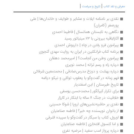
|
|
رفی و نقد کتاب
تاریخ و سیاست
نقدی بر نامنامه ایلات و عشایر و طوایف و خاندان‌ها | علی 
پورصفر (کامران)
نگاهی به تابستان همانسال | فاطیما احمدی
آثارالباقیه بیرونی با ۲۳ مینیاتور رسید
پیرامون فرو رفتن در چاه | داریوش احمدی
برنامه کتاب فرانکلین در ایران به روایت مهدی گنجوی
پیرامون وطن من کجاست؟ | امیرمحمد دهقان
درباره راه و رسم ترانه | محمد نویری
درباره بهشت و دوزخ مدرس‌صادقی | محمدمعین شرفائی
فهم زمانه در گفت‌وگو با یعقوب توکلی و نیکو دیالمه
تاریخ طبرستان | ابن اسفندیار
برای تکرار کیرکگور | محمدحسن یوسفی
خلاقیت در جنگ 8 ساله با ابتکار در کارزار
نقدی بر حاشیه‌نشین‌های اروپا | شوکا حسینی
از بانوان نویسنده چه خبر؟ | فاطمه صناعتیان
اورول، کتاب یا سیگار در گفت‌وگو با سپیده اشرفی
و اما کنسول افتخاری | فاطمه صناعتیان
درباره پرواز اسب سفید | مرضیه نفری