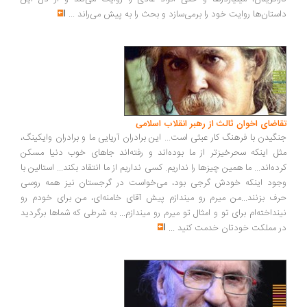
ستان‌ها روایت خود را برمی‌سازد و بحث را به پیش می‌راند
...
اضای اخوان ثالث از رهبر انقلاب اسلامی
گیدن با فرهنگ کار عبثی است... این برادران آریایی ما و برادران وایکینگ،
ل اینکه سحرخیزتر از ما بوده‌اند و رفته‌اند جاهای خوب دنیا مسکن
ده‌اند... ما همین چیزها را نداریم. کسی نداریم از ما انتقاد بکند... استالین با
ود اینکه خودش گرجی بود، می‌خواست در گرجستان نیز همه روسی
ف بزنند...من میرم رو میندازم پیش آقای خامنه‌ای، من برای خودم رو
نداخته‌ام برای تو و امثال تو میرم رو میندازم... به شرطی که شماها برگردید
 مملکت خودتان خدمت کنید
...