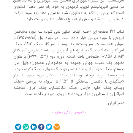
ریکاست. این کشور اکنون برای ساختن یک امپراتوری و گام برداشتن
 مسیر امپریالیسم نوین، تردیدی به خود راه نمی دهد. کشوری
ت که بیش از آنکه به «حقوق بشر» اهمیتی دهد، به سود شرکت
یش می اندیشد و بیش از «صلح»، «قدرت» را دوست دارد.
کتاب 261 صفحه ای «صلح اینجا آفتابی نمی‎ شود» سه دوره مشخص
تاریخی را مورد بررسی قرار داده است. در دوره اول (1898-1750) با
عنوان «مانیفست سرنوشت» به بومیان آمریکا، جنگ 1812، جنگ
ریکا و مکزیک، جنگ با اسپانیا و فیلیپین و سیاست خارجی آمریکا از
1812 تا 1858» اختصاص یافته است. دوره دوم (1953-1899) با عنوان
هور یک قدرت جهانی جدید» به موضوعاتی همچون«اوایل قرن
ستم، جنگ جهانی اول، حد فاصل دو جنگ جهانی، جنگ کره، نبرد با
ونیسم» مورد توجه نویسنده بوده است. دوره سوم با تیتر
«جنگیدن با دشمنان ساختگی از 1954 تا امروز» به بررسی «جنگ
تنام، جنگ خلیج فارس، جنگ افغانستان، جنگ عراق، مناقشه
رائیل و فلسطین و دیگر پرونده های روی میز» پرداخته است.
ر ایران
.
.
...............
..............
تجربه‌ی زندگی دوباره