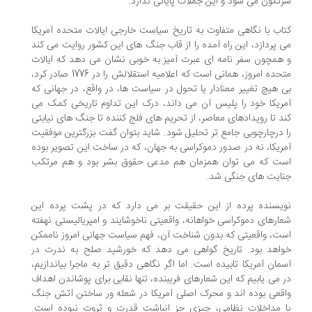
نگون می شود و این جملات پایانی ندارد.
اب با نگاهی متفاوت به تاریخ سیاست خارجی ایالات متحده آمریکا
 پردازد، این راه آمده را از قاب جنگ های این کشور روایت می کند
همچون سفر نامه ای عبرت آمیز به خوبی نشان می دهد که ایالات
متحده امروز، همانی است که اعلامیه استقلالش را در 1776 صادر کرد،
 هیچ تغییر معنادار یا تحول در سیاست ها، در واقع، در جهانی که
ریکا خود را پلیس آن می داند، درک این تداوم تاریخی کمک می
د تا رویدادهای معاصر، از تحریم های فلج کننده تا جنگ های نیابتی
 درچارچوبی جامع تر تحلیل شود. شاید بتوان گفت بزرگترین موفقیت
ریکا، نه در صدور دموکراسی به جهان، که در ساخت این تصویر بوده
ت که می توان همزمان هم مدعی حقوق بشر بود و هم مرتکب
ایت های جنگی شد.
یسنده پرده از این حقیقت بر می دارد که در پشت پرده این
ارهای دموکراسی خواهانه، واقعیتی ناخوشایند و امپریالیستی نهفته
ت، واقعیتی که بدون شناخت آن، فهم سیاست جهانی امروز ناممکن
اهد بود. تاریخ گواهی می دهد که خورشید صلح به ندرت در
مان آمریکا تابیده است. اما اگر نگاهی دقیق تر به ماجرا بیاندازیم،
 می یابیم که این شعارهای فریبنده، تنها نقابی برای پوشاندن اهداف
قعی بوده اند و محرک اصلی آمریکا در شعله ور ساختن آتش جنگ
 مداخلات نظامی، چیزی جز انباشت قدرت و ثروت نبوده است.