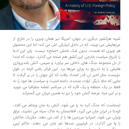
یه هرکشور دیگری در جهان؛ آمریکا نیز همان چیزی را در خارج از
زهایش می چیند، که در داخل آبیارش اش می کند؛ اما این محصول
 چیزی که هست، بدون شک نامش «صلح» نیست. پای این ادعا
 تاریخ سیاست خارجی این کشور هم صحه می گذارد، دولت که ابتدا
 دل مجموعه جنگ های داخلی سر برآورد و سپس، آتش بلندپروازی
یش را به تدریج به ورای مرزها برد. این فراتر رفتن البته در طول
یست سال اخیر آن قدر امتداد یافت که کل جهان را در بر گرفت تا
یی که حالا دیگر، ایلات متحده، دامنه امنیت و سیاست ها خود را نه
ط در یک منطقه و یک قاره که در سرتاسر نقشه جغرافیا می جوید
بر این مبنا، عرصه کنش خود را نیز به همین میزان می گستراند.
نجاست که جنگ کره به پا می شود، آتش به جان ویتنام می افتد،
دتا در ایران جان می گیرد، افغانستان به خاک سیاه می نشیند، عراق
ران می شود، اسپانیا سرزمین ها را از کف می دهد، مکزیک خاکش
 وا می گذارد، در فیلیپین صدها نفر جان می دهند، حاکم لیبی