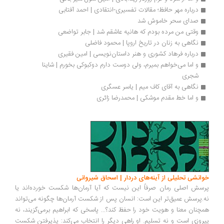
درباره مهر حافظ؛ مقالات تفسیری-انتقادی | احمد آفتابی
صدای سحر خاموش شد
وقتی من مرده بودم که هانیه عاشقم شد | جابر تواضعی
نگاهی به زنان در تاریخ اروپا | محمود فاضلی
درباره فرهاد کشوری و هنر داستان‌نویسی | امین فقیری
و اما می‌خواهم بمیرم، ولی دوست دارم دوکبوکی بخورم | شاینا 
شجری
نگاهی به آقای کاف میم | یاسر عسگری
و اما خط مقدم موشکی | محمدرضا زائری
خوانشی تحلیلی از آینه‌های دردار | اسحاق شیروانی
پرسش اصلی رمان صرفاً این نیست که آیا آرمان‌ها شکست خورده‌اند یا
نه.پرسش عمیق‌تر این است: انسان پس از شکست آرمان‌ها چگونه می‌تواند
همچنان معنا و هویت خود را حفظ کند؟... پاسخی که ابراهیم برمی‌گزیند، نه
پیروزی است و نه تسلیم. او راهی دیگر را انتخاب می‌کند: پذیرفتن شکست