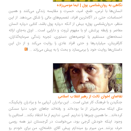
نگاهی به روان‌شناسی پول | ایما موسی‌زاده
انسان‌ها با ترس، طمع، امید، حسرت و مقایسه زندگی می‌کنند و همین
احساسات، حتی در آگاه‌ترین افراد، تصمیم‌های مالی را شکل می‌دهد. از این
منظر، «روان‌شناسی پول» بیش از آنکه درباره پول باشد، کتابی درباره انسان
معاصر و رابطه پرتنش او با مفهوم ثروت و دارایی است... اوزل به‌جای ارائه
نسخه‌های مستقیم یا توصیه‌های دستوری، تجربه زندگی سرمایه‌گذاران،
کارآفرینان، میلیاردرها و حتی افراد عادی را روایت می‌کند و از دل این
داستان‌ها روایت خود را برمی‌سازد و بحث را به پیش می‌راند
...
تقاضای اخوان ثالث از رهبر انقلاب اسلامی
جنگیدن با فرهنگ کار عبثی است... این برادران آریایی ما و برادران وایکینگ،
مثل اینکه سحرخیزتر از ما بوده‌اند و رفته‌اند جاهای خوب دنیا مسکن
کرده‌اند... ما همین چیزها را نداریم. کسی نداریم از ما انتقاد بکند... استالین با
وجود اینکه خودش گرجی بود، می‌خواست در گرجستان نیز همه روسی
حرف بزنند...من میرم رو میندازم پیش آقای خامنه‌ای، من برای خودم رو