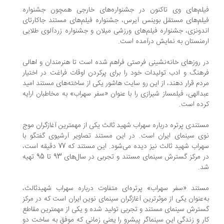
فیلم‌های وی تاکنون در جشنواره‌های خارجی همچون جشنواره
فیلم‌های مستقل بوینس آیرس، جشنواره فیلم‌های مستند جاکارتای
اندونزی، جشنواره فیلم‌های ورزشی میلان و جشنواره زردآلوی طلایی
ارمنستان به نمایش درآمده است.
در روزهای خانه‌نشینی فرصتی فراهم شده است تا هنرمندان و اهالی
فرهنگ و ادب تولیدات خود را برای پرکردن اوقات فراغت در اختیار
مردم قرار دهند، از این رو سایت ‌هاشور یکی از ساخته‌های مستند امید
عبدالهی، فیلمساز شیرازی را با عنوان «سفر سهراب» به مخاطبان ارایه
کرده است.
مستندی پرتره درباره سهراب شهید ثالث یکی از مهمترین آغازگران موج
نوی سینمای ایران است. در این مستند تصاویر آرشیوی گفتگو با
سهراب شهید ثالث نیز دیده می‌شود. این مستند که 77 دقیقه است،
در مرکز گسترش سينمای مستند و تجربی در سال‌های 93 تا 95 تهیه
شد.
مستند «سفر سهراب» پرتره‌ای متفاوت درباره سهراب شهیدثالث،
به‌عنوان یکی از موثرترین آغازگران سینمای نوین ایران است که در مرکز
گسترش سینمای مستند و تجربی تولید شده و یکی از مهم‎ترین مقاطع
کار و زندگی این سینماگر پیشرو را یعنی زمانی که موفق به ساخت دو