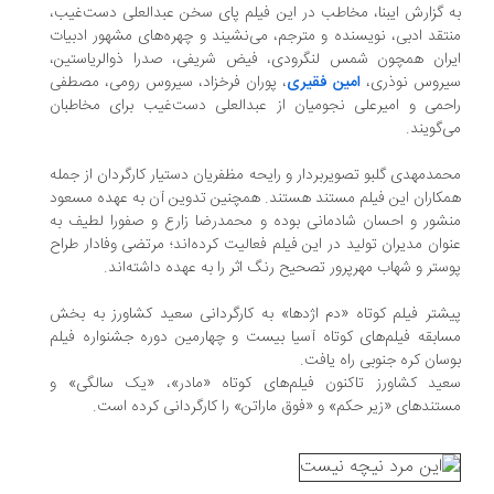
به گزارش ایبنا، مخاطب در این فیلم پای سخن عبدالعلی دست‌غیب،
منتقد ادبی، نویسنده و مترجم، می‌نشیند و چهره‌های مشهور ادبیات
ایران همچون شمس لنگرودی، فیض شریفی، صدرا ذوالریاستین،
سیروس نوذری،
امین فقیری
، پوران فرخزاد، سیروس رومی، مصطفی
راحمی و امیرعلی نجومیان از عبدالعلی دست‌غیب برای مخاطبان
می‌گویند.
محمدمهدی گلبو تصویربردار و رایحه مظفریان دستیار کارگردان از جمله
همکاران این فیلم مستند هستند. همچنین تدوین آن به عهده مسعود
منشور و احسان شادمانی بوده و محمدرضا زارع و صفورا لطیف به
عنوان مدیران تولید در این فیلم فعالیت کرده‌اند؛ مرتضی وفادار طراح
پوستر و شهاب مهرپرور تصحیح رنگ اثر را به عهده داشته‌اند.
پیشتر فیلم کوتاه «دم اژدها» به کارگردانی سعید کشاورز به بخش
مسابقه فیلم‌های کوتاه آسیا بیست و چهارمین دوره جشنواره فیلم
بوسان کره جنوبی راه یافت.
سعید کشاورز تاکنون فیلم‌های کوتاه «مادر»، «یک سالگی» و
مستندهای «زیر حکم» و «فوق ماراتن» را کارگردانی کرده است.