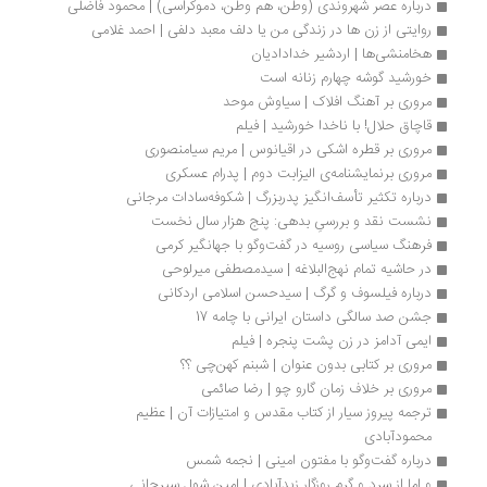
درباره عصر شهروندی (وطن، هم وطن، دموکراسی) | محمود فاضلی
روایتی از زن ها در زندگی من یا دلف معبد دلفی | احمد غلامی
هخامنشی‌ها | اردشیر خدادادیان
خورشید گوشه چهارم زنانه است
مروری بر آهنگ افلاک | سیاوش موحد
قاچاق حلال! با ناخدا خورشید | فیلم
مروری بر قطره اشکی در اقیانوس | مریم سیامنصوری
مروری برنمایشنامه‌ی الیزابت دوم | پدرام عسکری
درباره تکثیر تأسف‌انگیز پدر‌بزرگ | شکوفه‌سادات مرجانی
نشست نقد و بررسیِ بدهی: پنج هزار سال نخست
فرهنگ سیاسی روسیه در گفت‌وگو با جهانگیر کرمی
در حاشیه تمام نهج‌البلاغه | سیدمصطفی میرلوحی
درباره فیلسوف و گرگ | سیدحسن اسلامی اردکانی
جشن صد سالگی داستان ایرانی با چامه 17
ایمی آدامز در زن پشت پنجره | فیلم
مروری بر کتابی بدون عنوان | شبنم کهن‌چی ؟؟
مروری بر خلاف زمان گارو چو | رضا صائمی
ترجمه پیروز سیار از کتاب مقدس و امتیازات آن | عظیم 
محمودآبادی
درباره گفت‌وگو با مفتون امینی | نجمه شمس
و اما از سرد و گرم روزگار زیدآبادی | امین شول سیرجانی