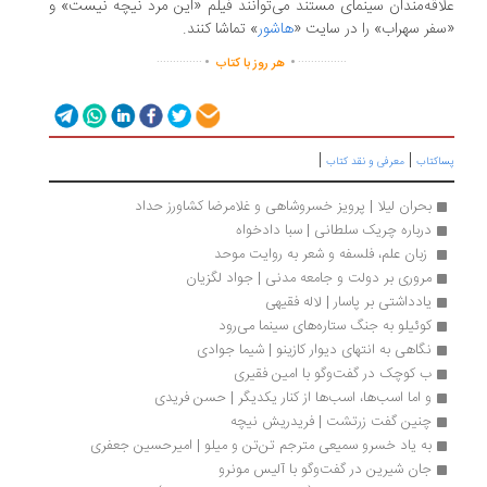
علاقه‌مندان سینمای مستند می‌توانند فیلم «این مرد نیچه نیست» و
«سفر سهراب» را در سایت «
هاشور
» تماشا کنند.
.
.
..............
...............
هر روز با کتاب
|
|
پساکتاب
معرفی و نقد کتاب
بحران لیلا | پرویز خسروشاهی و غلامرضا کشاورز حداد
درباره چریک سلطانی | سبا دادخواه
 زبان علم، فلسفه و شعر به روایت موحد 
مروری بر دولت و جامعه مدنی | جواد لگزیان
یادداشتی بر پاسار | لاله فقیهی
کوئیلو به جنگ ستاره‌های سینما می‌رود 
نگاهی به انتهای دیوار کازینو | شیما جوادی
ب کوچک در گفت‌وگو با امین فقیری
و اما اسب‌ها، اسب‌ها از کنار یکدیگر | حسن فریدی
چنین گفت زرتشت | فریدریش نیچه
به یاد خسرو سمیعی مترجم تن‌تن و میلو | امیرحسین جعفری
جان شیرین در گفت‌وگو با آلیس مونرو