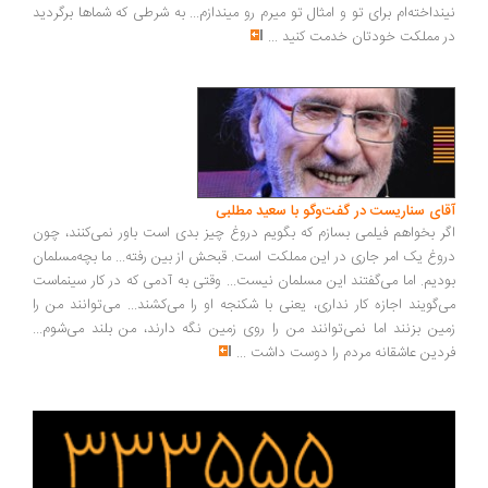
نینداخته‌ام برای تو و امثال تو میرم رو میندازم... به شرطی که شماها برگردید
در مملکت خودتان خدمت کنید
...
آقای سناریست در گفت‌وگو با سعید مطلبی
اگر بخواهم فیلمی بسازم که بگویم دروغ چیز بدی است باور نمی‌کنند، چون
دروغ یک امر جاری در این مملکت است. قبحش از بین رفته... ما بچه‌مسلمان
بودیم. اما می‌گفتند این مسلمان نیست... وقتی به آدمی که در کار سینماست
می‌گویند اجازه کار نداری، یعنی با شکنجه او را می‌کشند... می‌توانند من را
زمین بزنند اما نمی‌توانند من را روی زمین نگه دارند، من بلند می‌شوم...
فردین عاشقانه مردم را دوست داشت
...