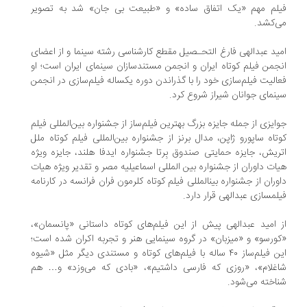
فیلم مهم «یک اتفاق ساده» و «طبیعت بی جان» شد به تصویر
می‌کشد.
امید عبدالهی فارغ التحـصیل مقطع کارشناسی رشته سینما و از اعضای
انجمن فیلم کوتاه ایران و انجمن مستندسازان سینمای ایران است؛ او
فعالیت فیلم‌سازی خود را با گذراندن دوره یکساله فیلم‌سازی در انجمن
سینمای جوانان شیراز شروع کرد.
جوایزی از جمله جایزه بزرگ بهترین فیلم‌ساز از جشنواره بین‌المللی فیلم
کوتاه ساپورو ژاپن، مدال برنز از جشنواره بین‌المللی فیلم کوتاه ملل
اتریش، جایزه حمایتی صندوق بِرتا جشنواره ایدفا هلند، جایزه ویژه
هیات داوران از جشنواره بین المللی اسماعیلیه مصر و تقدیر ویژه هیات
داوران از جشنواره بین‎المللی فیلم کوتاه کلرمون فران فرانسه در کارنامه
فیلمسازی عبدالهی قرار دارد.
از امید عبدالهی پیش از این فیلم‌های کوتاه داستانی «پانسمان»،
«کورسو» و «میزبان» در گروه سینمایی هنر و تجربه اکران شده است؛
این فیلم‌ساز ۴۰ ساله با فیلم‌های کوتاه و مستندی دیگر مثل «شیوه
شاغلام»، «روزی که فارسی داشتیم»، «بادی که می‌وزد» و… هم
شناخته می‌شود.