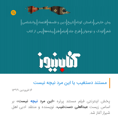
رمان خارجی
داستان کوتاه
تاریخ
دین و فلسفه
اقتصاد
روانشناسی
شعر
کودک و نوجوان
طرح جلد
فیلم
طنز
ریشه‌ها
پس از کتاب
مستند دستغیب یا این مرد نیچه نیست
16 فروردین 1399
پخش اینترنتی فیلم مستند پرتره «
این مرد
نیچه
نیست
» بر
اساس زیست
عبدالعلی دست‌غیب
، نویسنده و منتقد ادبی اهل
شیراز آغاز شد.