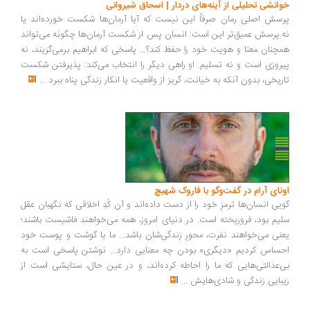
انشی تحلیلی از آینه‌های دردار | اسحاق شیروانی
سش اصلی رمان صرفاً این نیست که آیا آرمان‌ها شکست خورده‌اند یا
.پرسش عمیق‌تر این است: انسان پس از شکست آرمان‌ها چگونه می‌تواند
چنان معنا و هویت خود را حفظ کند؟... پاسخی که ابراهیم برمی‌گزیند، نه
روزی است و نه تسلیم. او راهی دیگر را انتخاب می‌کند: پذیرفتن شکست
ریخی، بدون آنکه به خیانت، گریز از واقعیت یا انکار زندگی پناه ببرد
...
ونای آرام در گفت‌وگو با فاروک شهیچ
یی انسان‌ها ترمزِ خود را از دست داده‌اند و آن کُدِ اخلاقی که نگهبان عقل
یم بود، فروریخته است. در دنیای امروز، همه می‌خواهند فاشیست باشند؛
نی می‌خواهند نفرت، محورِ زندگی‌شان باشد... ما با گوشت و پوست خود
ساس کردیم «دیگری» بودن چه معنایی دارد... نوشتن پاسخی است به
‌عدالتی‌هایی که ما را احاطه کرده‌اند، و در عین حال، ستایشی است از
بایی زندگی و شادی‌هایش
...