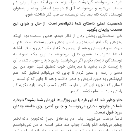
د. نمی‌خواستم گل‌درشت حرف بزنم. ضمن اینکه من کار اولی هم
اب می‌شوم و می‌خواستم قبل از هر چیز قصه‌گو بودنم را به‌عنوان
یسنده ثابت کنم بعد یک نویسنده صاحب فکر شناخته شوم.
صیت اصلی داستان شما دائم‌الخمر است. از حال و هوای این
مت برایمان بگویید.
ر. سخت‌ترین بخش رمان از نظر خودم، همین قسمت بود. اینکه
واهی یک آدم شراب‌خوار را نشان بدهی خیلی سخت است. هم از
ت تجربه زیستی و هم از این جهت که از نظر دینی و عرفی اشاعه
حشا نشود. به همین دلیل می‌خواهم به‌عنوان یک تجربه به
یسندگان تازه‌کار بگویم اگر می‌خواهید اولین کارتان خوب باشد، یا آن
 زیست کرده باشید یا درباره‌اش خوب تحقیق کنید. خود من این
یر را رفتم. و سعی کردم تا جایی که می‌توانم تحقیق کنم. هم
م‌نگاهی به متون تاریخی و علمی داشتم و هم تا جایی که توانستم از
انی که تجربه این کار را دارند، آگاهی کسب کردم. باید بگویم کار
حتی نبود اما تمام تلاشم را کردم.
لا چطور شد که این فرد با این ویژگی‌ها قهرمان شما بشود؟ بالاخره
ا در چارچوب دینی می‌نویسید و چنین آدمی برای جامعه چندان
رد قبول نیست.
ملاً درست می‌گویید. یک آدم بداخلاقِ لجبازِ کم‌تجربهِ دائم‌الخمر
ور می‌تواند الگو باشد؟ جواب منم منفی است اما من نمی‌خواستم