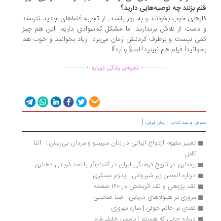
م بزنند چه توصیه‌هایی دارید؟
رهای خوب بخوانند و به روز باشند. از تجربه فضاهای جدید نترسند
دست از تلاش برندارند. ما مشکل کم‌سوادی داریم. این هم چیز
ی نیست و برطرف کردنش زمان می‌برد. زیاد بخوانید و خوب هم
وانید! فیلم هم نبینید! اصلاً و ابداً!
.
.
...............
..............
تجربه‌ی زندگی دوباره
|
|
رفی و نقد کتاب
رمان ایرانی
تغییر مفهوم ازدواج ایرانی در زنان سیبیلو و مردان بی‌ریش |  آتنا 
کامل
رواداری در تاریخ فرهنگی ایران در گفت‌وگو با احد قربانی دهناری
درباره انجمن زیر شیروانی | پدرام عسکری
نقد پژوهی و نقد اثربخش در 160 صفحه
مروری بر هیولاهای دریایی | صبا صحبتی
نقدی بر خانم جولی | ساره بهروزی
درباره جایی که هستم | یاسمن خلیلی‌فرد