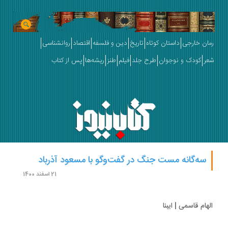
ان خارجی
داستان کوتاه
تاریخ
دین و فلسفه
اقتصاد
روانشناسی
ر
کودک و نوجوان
طرح جلد
فیلم
طنز
ریشه‌ها
پس از کتاب
سه‌گانه مست جنگ در گفت‌وگو با مسعود آذرباد
21 اسفند 1400
هام قاسمی | ایبنا