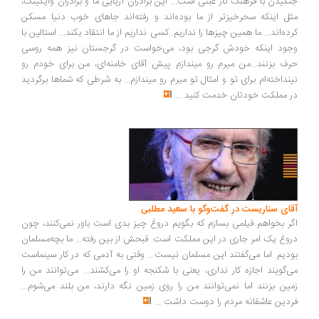
گیدن با فرهنگ کار عبثی است... این برادران آریایی ما و برادران وایکینگ،
ل اینکه سحرخیزتر از ما بوده‌اند و رفته‌اند جاهای خوب دنیا مسکن
ده‌اند... ما همین چیزها را نداریم. کسی نداریم از ما انتقاد بکند... استالین با
ود اینکه خودش گرجی بود، می‌خواست در گرجستان نیز همه روسی
ف بزنند...من میرم رو میندازم پیش آقای خامنه‌ای، من برای خودم رو
نداخته‌ام برای تو و امثال تو میرم رو میندازم... به شرطی که شماها برگردید
 مملکت خودتان خدمت کنید
...
ای سناریست در گفت‌وگو با سعید مطلبی
ر بخواهم فیلمی بسازم که بگویم دروغ چیز بدی است باور نمی‌کنند، چون
وغ یک امر جاری در این مملکت است. قبحش از بین رفته... ما بچه‌مسلمان
دیم. اما می‌گفتند این مسلمان نیست... وقتی به آدمی که در کار سینماست
‌گویند اجازه کار نداری، یعنی با شکنجه او را می‌کشند... می‌توانند من را
ین بزنند اما نمی‌توانند من را روی زمین نگه دارند، من بلند می‌شوم...
دین عاشقانه مردم را دوست داشت
...