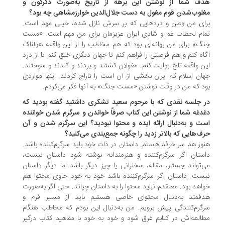
دف شما از نوشتن این برهه از تاریخ به‌صورت دگرگون و
لوب‌شدن قوم مغول به دست جلال‌الدین خوارزمشاهی چه بود؟
ای من وطن و دردهایی که بر سرش نازل شده، خیلی مهم است.
ام لحظات غم و شادی ایران عزیزمان برای من مهم است. «مست
گ» برای من بهانه‌ای بود که هم مخاطب را از این واقعه هولناک
اه کنم و هم فرصتی را فراهم کنم تا جهان دیگری خلق کنم تا از درد
ن واقعه تلخ روایت کنم. مغولان کشتند و بردند و کندند و سوختند.
ان اسلام که ایران بخشی از آن است را تاراج کردند. اینها مواردی
د که من در وقت نوشتن «مست جنگ» به آنها فکر می‌کردم.
 جلسه نقدی که با مرحوم سعید تشکری داشتید گفته بودید که
دغه شما از نوشتن این کتاب صرفاً خواندن و سرگرم شدن خواننده
ت و به‌دنبال ارائه ایده و محتوا نبودید؟ این سرگرم شدن و آن
ف‌هایی که بالاتر زدید را چگونه جمع‌بندی می‌کنید؟
وز هم سر حرفم هستم. داستان در ذات خود باید سرگرم‌کننده باشد.
ستان اگر سرگرم‌کننده و هنرمندانه نوشته شود داستان نیست،
‌تواند جستار، مقاله، سخنرانی یا چیز دیگر باشد اما دیگر داستان
ست. داستان اگر سرگرم‌کننده باشد خود به خود حاوی محتوا هم
اهد بود. معتقدم نباید محتوا را به داستان چپاند. حتی اگر به‌صورت
دفمند به‌دنبال محتوای خاصی هستیم باید از مسیر فرم و
گرم‌کنندگی پیش برویم. من به‌دنبال این بودم که مخاطب هنگام
العه‌اش در کتابم غرق شود و خود به خود با مفاهیم کتاب درگیر