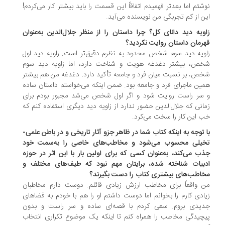
شتم اما بعدتر فهمیدم اتفاقاً این قسمت را باید بیشتر کار می‌کردم!
ن از کم‌ تجربگی من نویسنده می‌آید.
ویه دید دانای کل؟ چرا داستان را از منظر جلال‌الدین به‌عنوان
رمان داستان روایت نکردید؟
ویه دید سوم شخص محدود به نظرم دقیق‌تر است. زاویه دید اول
خص، بیشتر دغدغه هویت و شناخت دارد، اما زاویه دید سوم
ص، بر نسبت میان فرد و جامعه تأکید دارد. دغدغه من هم بیشتر
ین ماجرای فرد و جامعه بود. ضمن اینکه می‌خواستم داستان ساده
سر راست روایت شود و اگر اول شخص می‌شد مجبور بودم برای
انی که جلال‌الدین حضور ندارد از زاویه دید دیگری استفاده کنم که
 این کار را سخت می‌کرد.
 توجه به اینکه کتاب شما در ظاهر جزو آثار تاریخی و در باطن علمی-
خیلی محسوب می‌شود و مخاطب‌های خاصی را به‌سمت خود
ب می‌کند، به‌عنوان کسی که برای اولین بار با این اثر در حوزه
بیات شناخته شده، برایتان مهم نبود که طیف‌های مختلف و
اطب‌های بیشتری کتاب را دست بگیرند؟
 واقعاً برای مخاطب ارزش زیادی قائلم. دوست دارم مخاطبان
ادی کارم را بخوانم اما دوست داشتم او را هم با خودم به فضاهای
دیدی بروم. سعی کردم با قصه‌ای ساده و سر راست و بدون
چیدگی مخاطب را همراه کنم تا اینکه یک موضوع تکراری انتخاب