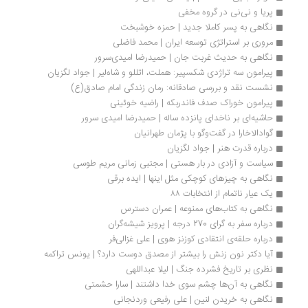
پریا و نی‌نی در گروه مخفی
نگاهی به پسر کاملا جدید | حمزه خوشبخت
مروری بر استراتژی توسعه ایران | محمد فاضلی
نگاهی به حدیث غربت جان | حمیدرضا امیدی‌سرور
پیرامون سه تراژدی شکسپیر: هملت، اتللو و شاه‌لیر | جواد لگزیان
نشست نقد و بررسی صادقانه: رمان زندگی امام صادق(ع)
پیرامون خوراک صدف فاندربکه | راضیه خوئینی
حاشیه‌ای بر ناخدای پانزده ساله | حمیدرضا امیدی سرور
گوادالاخارا در گفت‌وگو با پژمان طهرانیان
درباره قدرت هنر | جواد لگزیان
سیاست و آزادی در بار هستی | مجتبی زمانی مریم طوسی
نگاهی به چیزهای کوچکی مثل اینها | ایده برقی
یک عیار ناتمام از انتخابات ۸۸ 
نگاهی به کتاب‌های ممنوعه | عمران دسترس
درباره سفر به گرای 270 درجه | پرویز شیشه‌گران
درباره حلقه‌ی انتقادی کوزنز هوی | علی غزالی‌فر
آیا دکتر نون زنش را بیشتر از مصدق دوست دارد؟ | یونس تراکمه
نظری بر تاریخ فشرده جنگ | لیلا عبداللهی
نگاهی به آن‌ها چشم سوی خدا داشتند | سارا حشمتی
نگاهی به خریدن لنین | علی رفیعی وردنجانی