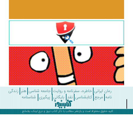
رمان ایرانی
خاطره، سفرنامه و روایت
جامعه شناسی
هنر
زندگی
نامه
مرجع
کتابشناسی
نقد
بایگانی
پیگیری
شناسنامه
کلیه حقوق محفوظ است و بازنشر مطالب با ذکر
کتاب نیوز
و درج لینک، بلامانع .