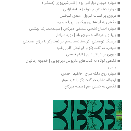
درباره خیابان بهار آبی بود | نادر شهریوری (صدقی)
درباره دشمنان چخوف | فاطمه آزادی
مروری بر اسباب النزول | مهدی گلبخش
نگاهی به آینشتاین ریکمن | پریا حیدری
درباره انسان‌شناسی فلسفی دیرکس | سیدمحمدرضا بهشتی
پیرامون عیدگاه خسروی راد | نوید سرادار
فرهنگ توصیفی اگزیستانسیالیسم در گفت‌وگو با فرزان صدیقی
سیطره در گفت‌وگو با کیانوش گلزار راغب
مروری بر هواتو دارم | الهام قاسمی
نگاهی کوتاه به کتاب‌های داریوش مهرجویی | خدیجه زمانیان 
یزدی
درباره روح ملکه سرخ | فاطیما احمدی
اردوگاه عذاب در گفت‌وگو با هرتا مولر
نگاهی به خیشِ خم | سمیه مهرگان