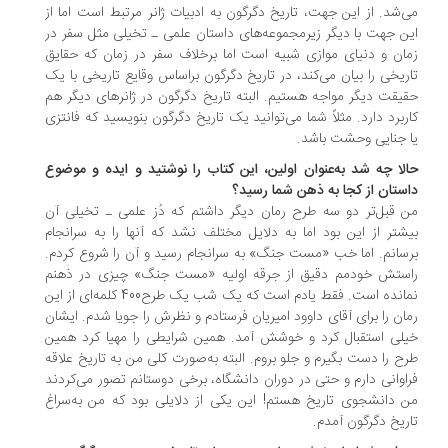
‌شد. از این جهت، تاریخ دگرگون به ادبیات ژانر مرتبط است اما از
ن جهت با دیگر زیرمجموعه‌های داستان علمی ـ ‌تخیلی مثل سفر در
ان و دنیای موازی شبیه است اما برخلاف سفر در زمان که حقایق
ریخی را بیان می‌کند، در تاریخ دگرگون براساس وقایع تاریخی با یک
یقت دیگر مواجه هستیم. البته تاریخ دگرگون در ژانرهای دیگر هم
ربرد دارد. مثلاً شما می‌توانید یک تاریخ دگرگون بنویسید که فانتزی
 جنایی وحشت باشد.
لا چه شد به‌عنوان اولین، این کتاب را نوشتید و ایده و موضوع
ستان از کجا به ذهن شما رسید؟
 قبل‌تر دو سه طرح رمان دیگر داشتم که دُز علمی ـ ‌تخیلی آن
شتر از این بود اما به دلایل مختلف نشد که آنها را به سرانجام
سانم. اما خب «مست جنگ» به سرانجام رسید و آن را شروع کردم.
استش خودمم دقیق از جرقه اولیه «مست جنگ» چیزی در ذهنم
نمانده است. فقط یادم است که یک شب یک طرح400 کلمه‌ای از این
ان را برای آقای داوود امیریان فرستادم و نظرش را جویا شدم. ایشان
لی استقبال کرد و خوشش آمد. همین شرایطی را مهیا کرد همین
ح را دست بگیرم و جلو بروم. البته به‌صورت کلی من به تاریخ علاقه
اوانی دارم و حتی در دوران دانشگاه، برخی دوستانم تصور می‌کردند
 دانشجوی تاریخ هستم! این یکی از دلایلی بود که من به‌سراغ
ریخ دگرگون آمدم.