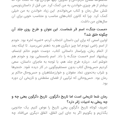
صوصاً فضای کارگردانی و تدوین. اینها مواردی بود که کمک کرد اما
شتر از هر چیزی خواندن به من کمک کرد. من قبل از داستان‌نویسی
 سال رمان و کتاب می‌خواندم. این زیاد خواندن به من خیلی
ک کرد. چرا که کانون کتاب‌های مناسب و متناسب خوبی برای آن
ل‌های من داشت.
مست جنگ» اسم اثر شماست. این عنوان و طرح روی جلد آن
ونه خلق شد؟
لین اسمی که برای این داستان انتخاب کردم، «ضربه آخر» بود. خودم
 اسم راضی نبودم اما چیز دیگری هم به ذهنم نمی‌رسید. تا اینکه بعد
 اتمام رمان، ویراستار داستانی کتاب، دوست خوبم حاتم ابتسام،
شنهاد اسم «مست جنگ» را داد. اسم بامسمایی بود و خودم هم
شم آمد. درباره طرح جلد هم، با توجه به ماجرای داستان، سعی
دیم حس‌وحال کتاب بدون مستقیم‌گویی در کار دیده شود. خنجرها
شراب به‌نحوی نماد مغولان و خوارزمشاهیان و حس‌و‌حال حاکم بر
ان بود. حس‌و‌حالی که ترکیبی از فضای سلطنتی و تاریخی آن دوره
د.
ان شما تاریخی است اما تاریخ دگرگون. تاریخ دگرگون یعنی چه و
 ربطی به ادبیات ژانر دارد؟
ریف کوتاه تاریخ دگرگون یعنی تاریخ را عوض کنیم. یک جادویی
ذاریم و بگوییم اگر به جای این اتفاق، اتفاق دیگری می‌افتاد چه