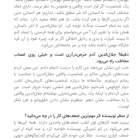
رمان داستانم سفید باشد. می‌خواستم قهرمان داستانم انسان باشد.
 شخصیت اگر قرار است واقعی و ملموس به نظر برسد، دارای ابعاد
تلف است. ما انسانی که شر مطلق باشد، نداریم. هر انسانی حتی
ر بدترین کارها را هم کرده باشد، باز هم نقاط سفید دارد. بماند که
ید به تمام «مست جنگ» توجه کرد. آیا جلال‌الدین تا آخر داستان،
ان ماند یا تغییر کرد؟ من می‌خواستم برای همه فرصتی را ایجاد کنم
 ببینند شرارت و بدی و رذایل اخلاقی اگر بر فرد چیره شود و آن فرد
یگاه مهمی داشته باشد چه بر سر جامعه‌اش می‌آورد.
قیقا! جلال‌الدین آدم حرص‌درآری است و خیلی روی اعصاب
اطب راه می‌رود.
 این نشان می‌دهد من کارم را درست انجام دادم. من سعی کردم
ت‌های تاریخی حاکم بر شخصیت واقعی جلال‌الدین را متناسب با
انم دربیاورم. متأسفانه ما درباره شخصیت‌های تاریخی‌مان اغلب
ار کج‌فهمی شده‌ایم؛ جلال‌الدین هم مُشتی نمونه خروار است. من
ی کرده‌ام با اینکه یک رمان ‌علمی‌تخیلی نوشته‌ام جلال‌الدین واقعی
 به مخاطب نشان دهم. منظورم نشان دادن خلق‌وخو و طرز تفکر
وست.
 منظر نویسنده اثر مهم‌ترین ضعف‌های کار را در چه می‌دانید؟
ینید همه کارهای اول اغلب ضعف‌های واحدی دارند. همه این‌ها را
 می‌شود در کم ‌تجربگی نویسنده خلاصه کرد و صد البته از این
ف فراری نیست. مثلاً من خودم فکر می‌کردم گفت‌وگوهای خوبی