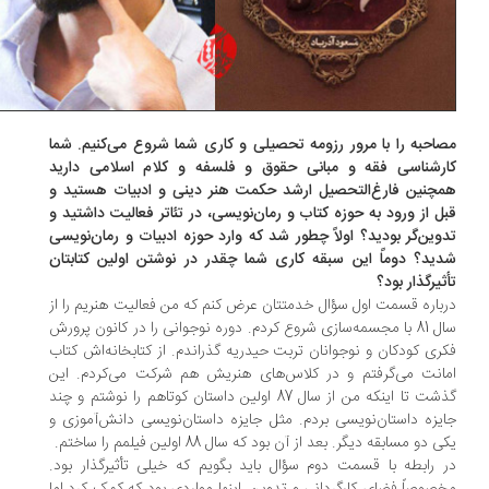
احبه را با مرور رزومه تحصیلی و کاری شما شروع می‌کنیم. شما
ارشناسی فقه و مبانی حقوق و فلسفه و کلام اسلامی دارید
چنین فارغ‌التحصیل ارشد حکمت هنر دینی و ادبیات هستید و
ل از ورود به حوزه کتاب و رمان‌نویسی، در تئاتر فعالیت داشتید و
وین‌گر بودید؟ اولاً چطور شد که وارد حوزه ادبیات و رمان‌نویسی
ید؟ دوماً این سبقه کاری شما چقدر در نوشتن اولین کتابتان
ثیرگذار بود؟
باره قسمت اول سؤال خدمتتان عرض کنم که من فعالیت هنریم را از
سال 81 با مجسمه‌سازی شروع کردم. دوره نوجوانی را در کانون پرورش
ری کودکان و نوجوانان تربت حیدریه گذراندم. از کتابخانه‌اش کتاب
انت می‌گرفتم و در کلاس‌های هنریش هم شرکت می‌کردم. این
گذشت تا اینکه من از سال 87 اولین داستان کوتاهم را نوشتم و چند
یزه داستان‌نویسی بردم. مثل جایزه داستان‌نویسی دانش‌آموزی و
ی دو مسابقه دیگر. بعد از آن بود که سال 88 اولین فیلمم را ساختم.
 رابطه با قسمت دوم سؤال باید بگویم که خیلی تأثیرگذار بود.