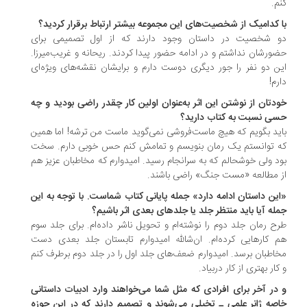
م.
 کدامیک از شخصیت‌های این مجموعه بیشتر ارتباط برقرار کردید؟
و شخصیت در داستان وجود دارند که از اول تصمیمی برای
ورشان نداشتم و در ادامه حضور پیدا کردند. ریحانه و غریب‌میرزا.
ن دو نفر را جور دیگری دوست دارم و برایشان نقشه‌های ویژه‌ای
رم!
دتان از نوشتن این اثر به‌عنوان اولین کار چقدر راضی بودید و چه
ی نسبت به کتاب دارید؟
ید بگویم که هیچ ماست‌فروشی نمی‌گوید ماست من ترشه! اما همین
 توانستم یک رمان بنویسم و تمامش کنم حس خوبی دارم. سخت
د ولی خوشحالم که به سرانجام رسید. امیدوارم که مخاطبان عزیز هم
 مطالعه «مست جنگ» راضی باشند.
ین داستان ادامه دارد» جمله پایانی کتاب شماست. با توجه به این
له آیا باید منتظر جلد یا جلدهای بعدی اثر باشیم؟
ح رمان جلد دوم را نوشته‌ام و تحویل ناشر داده‌ام. برای جلد سوم
 کارهایی کرده‌ام. ان‌شالله امیدوارم تابستان جلد بعدی دست
اطبان برسد. امیدوارم ضعف‌های جلد اول را در جلد دوم برطرف کنم
کار بهتری از کار دربیاد.
در آخر برای افرادی که مثل شما می‌خواهند وارد ادبیات داستانی
صه ژانر علمی‌ ـ تخیلی می‌شوند و تصمیم دارند که در این حوزه