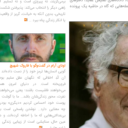
ک، دادگاه‌های تفتیش عقاید، دفترهای
برمی‌گزیند، نه پیروزی است و نه تسلیم. ا
له‌هایی که گاه در حاشیه یک پرونده
راهی دیگر را انتخاب می‌کند: پذیرفتن شکس
تاریخی، بدون آنکه به خیانت، گریز از واقعی
یا انکار زندگی پناه ببرد
...
اونای آرام در گفت‌وگو با فاروک شهیچ‭
گویی انسان‌ها ترمزِ خود را از دست داده‌اند 
آن کُدِ اخلاقی که نگهبان عقل سلیم بود،
فروریخته است. در دنیای امروز، همه
می‌خواهند فاشیست باشند؛ یعنی می‌خواهند
نفرت، محورِ زندگی‌شان باشد... ما با گوشت 
پوست خود احساس کردیم «دیگری» بودن
چه معنایی دارد... نوشتن پاسخی است به
بی‌عدالتی‌هایی که ما را احاطه کرده‌اند، و د
عین حال، ستایشی است از زیبایی زندگی و