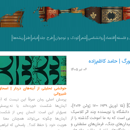
و فلسفه
اقتصاد
روانشناسی
شعر
کودک و نوجوان
طرح جلد
فیلم
طنز
ریشه‌ها
ورگ | حامد کاظم‌زاده
06 تیر 1405
خوانشی تحلیلی از آینه‌های دردار | اسحاق
شیروانی
پرسش اصلی رمان صرفاً این نیست که آیا
[Carlo Ginzburg] (۱۵ آوریل ۱۹۳۹ –۱۷ ژوئن ۲۰۲۶)،
آرمان‌ها شکست خورده‌اند یا نه.پرسش
د دانشگاه یا نویسنده چند اثر کلاسیک
عمیق‌تر این است: انسان پس از شکست
ی است که به ما آموخت گذشته را از
آرمان‌ها چگونه می‌تواند همچنان معنا و
، میدان‌های جنگ، فرمان‌های سلطنتی و
هویت خود را حفظ کند؟... پاسخی که ابراهی