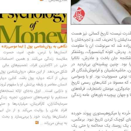
شادی‌هایش
...
یخ قدرت نیست؛ تاریخ کسانی نیز هست
یشان را تحریف کند، و تجربه‌شان را
‌ای‌زاده شد که سرنوشت آن با مقاومت
نگاهی به روان‌شناسی پول | ایما موسی‌زاده
. پدرش، لئونه گینتسبورگ، روشنفکر
انسان‌ها با ترس، طمع، امید، حسرت و
کنجه جان باخت و مادرش، ناتالیا
مقایسه زندگی می‌کنند و همین احساسات،
ا بود. چنین پیشینه‌ای بی‌تردید در
حتی در آگاه‌ترین افراد، تصمیم‌های مالی ر
، حاشیه‌نشینان و فراموش‌شدگان اثر
شکل می‌دهد. از این منظر، «روان‌شناسی پول
؛ نوعی مسوولیت بود. او با وسواسی
بیش از آنکه درباره پول باشد، کتابی دربار
که معمولا در کتاب‌های رسمی تاریخ
انسان معاصر و رابطه پرتنش او با مفهوم ثرو
 جادوگری، مومنان نامتعارف، فرقه‌های
و دارایی است... اوزل به‌جای ارائه نسخه‌ها
و جهان پیچیده باورهای عامه زندگی
مستقیم یا توصیه‌های دستوری، تجربه زندگی
سرمایه‌گذاران، کارآفرینان، میلیاردرها و حت
افراد عادی را روایت می‌کند و از دل این
 خُرد» یا میکروهیستوری پیوند خورده
داستان‌ها روایت خود را برمی‌سازد و بحث ر
معنای کوچک کردن تاریخ نبود. برعکس،
به پیش می‌راند
...
، یک روستا، یک محاکمه یا حتی یک