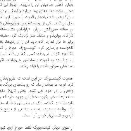
جهان ذهنی صاحبان آن را بازیابد. اینجا نیز 
محلی نبود؛ مطالعه‌ای بود درباره چگونگی تبدی
سازوکارهایی که نهادهای قدرت از طریق آن، تفاو
بدل می‌کنند. یکی از برجسته‌ترین نوآوری‌های گی
در مقاله معروفش درباره «پارادایم نشانه‌شنا
کارآگاه، روان‌کاو و منتقد هنر نزدیک کرد. حق
برابر ما قرار ندارد. گاه باید آن را از ردپاها،
ناخواسته بازسازی کرد. گینتسبورگ مورخ را 
نشانه‌ها گوش می‌دهد؛ کسی که می‌داند اسناد
اسنادِ آلوده به قدرت و سانسور می‌توانند، 
صداهای سرکوب‌شده را فراهم کنند.
اهمیت گینتسبورگ در این است که تاریخ‌نگار
کرد. او به ما هشدار داد که روایت‌های بزرگ
واقعی را در خود حل کنند. وقتی تاریخ فقط ا
ساختارها سخن بگوید، خطر آن وجود دارد که ر
ناپدید شود. گینتسبورگ در برابر این خطر ایستا
یک واقعه محدود، نه عقب‌نشینی از تاریخ کلا
کردن و انسانی‌تر کردن آن است.
از سوی دیگر، گینتسبورگ فقط مورخ اروپا نبو