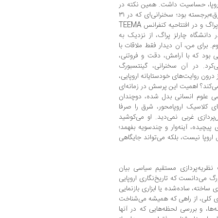
ه اروپا، حساسیت داشت. همین نکته در
سخنرانی مهم او با عنوان «نگاه به اروپا از مشرق»برجسته بود؛ سخنرانی‌ای که در ۳۱
اکتبر ۲۰۱۳ در دانشکده هنر دانشگاه چارلز در پراگ و در افتتاحیه کنفرانس TEEMA
 دانشگاه چارلز پراگ، از نزدیک به
. برای من، آن دیدار فقط ملاقات با
ی بود که با آرامش، دقت و فروتنی،
ی‌کرد. در آن سخنرانی، گینتسبورگ
از درون روایت‌های خودستایانه اروپایی،
ی‌کند؟ اهمیت این پرسش در زمانه‌ای
ی علوم انسانی بدل شده، دوچندان
ی کلاسیک اروپامحور، شرق را صرفا
پردازی غربی نمی‌دید. او می‌کوشید
 پیچیده، آینه‌وار و چندسویه بفهمد؛
روپا نیست، بلکه می‌تواند جایگاهی
ب نظریه‌پردازی مستقیم سیاسی بیان
ورگ می‌دانست که تاریخ‌نگاری اروپایی
ساخته، ساده‌شده یا ابزاری بازنمایی
های کلی، از راهی که همیشه می‌شناخت
ها، و بررسی لحظه‌هایی که در آنها