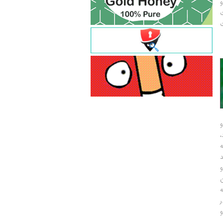
و
ت
ت
و
و
ر