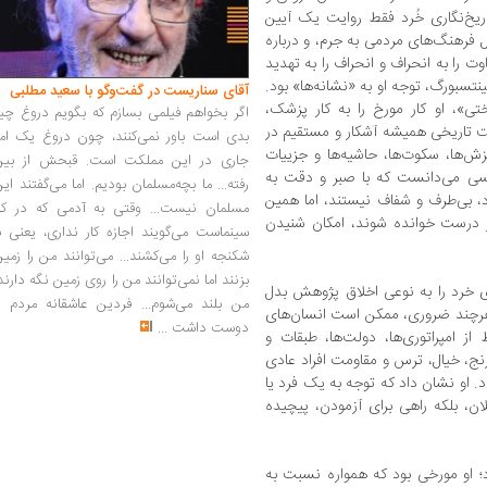
تاریخ‌نگاری خُرد فقط روایت یک آیین
ل فرهنگ‌های مردمی به جرم، و درباره
ت را به انحراف و انحراف را به تهدید
نتسبورگ، توجه او به «نشانه‌ها» بود.
آقای سناریست در گفت‌وگو با سعید مطلبی
ختی»، او کار مورخ را به کار پزشک،
اگر بخواهم فیلمی بسازم که بگویم دروغ چی
یقت تاریخی همیشه آشکار و مستقیم در
بدی است باور نمی‌کنند، چون دروغ یک امر
 لغزش‌ها، سکوت‌ها، حاشیه‌ها و جزییات
جاری در این مملکت است. قبحش از بین
کسی می‌دانست که با صبر و دقت به
رفته... ما بچه‌مسلمان بودیم. اما می‌گفتند ای
، بی‌طرف و شفاف نیستند، اما همین
مسلمان نیست... وقتی به آدمی که در کار
اگر درست خوانده شوند، امکان شنیدن
سینماست می‌گویند اجازه کار نداری، یعنی ب
شکنجه او را می‌کشند... می‌توانند من را زمی
بزنند اما نمی‌توانند من را روی زمین نگه دارند
ی خرد را به نوعی اخلاق پژوهش بدل
من بلند می‌شوم... فردین عاشقانه مردم را
، هرچند ضروری، ممکن است انسان‌های
دوست داشت
...
ز امپراتوری‌ها، دولت‌ها، طبقات و
نج، خیال، ترس و مقاومت افراد عادی
د. او نشان داد که توجه به یک فرد یا
ن، بلکه راهی برای آزمودن، پیچیده
د؛ او مورخی بود که همواره نسبت به