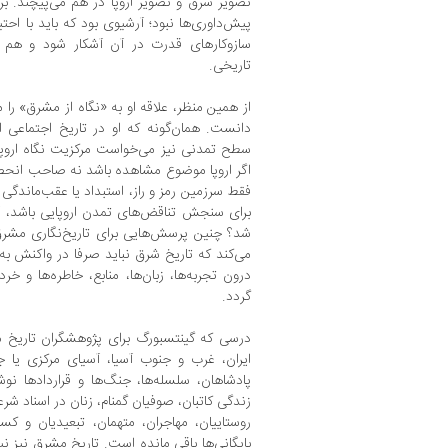
تصویر شرق و تصویر اروپا در هم می‌پیچند. بر
پیش‌داوری‌ها نبود؛ آرشیوی بود که باید با اح
سازوکارهای قدرت در آن آشکار شود و هم ام
تاریخی.
از همین منظر، علاقه او به «نگاه از مشرق» را م
دانست. همان‌گونه که او در تاریخ اجتماعی ا
سطح تمدنی نیز می‌خواست مرکزیت نگاه اروپا
اگر اروپا موضوع مشاهده باشد نه صاحب انحص
فقط سرزمین رمز و راز، استبداد یا عقب‌ماندگی 
برای سنجش تناقض‌های تمدن اروپایی باشد، آن
شد؟ چنین پرسش‌هایی برای تاریخ‌نگاری مشرق ن
می‌کند که تاریخ شرق نباید صرفا در واکنش به 
درون تجربه‌ها، زبان‌ها، منابع، خاطره‌ها و 
گردد.
درسی که گینتسبورگ برای پژوهشگران تاریخ م
ایران، غرب و جنوب آسیا، آسیای مرکزی یا جه
پادشاهان، سلسله‌ها، جنگ‌ها و قراردادها نو
زندگی کاتبان، صوفیان گمنام، زنان در اسناد ش
روستاییان، مهاجران، متهمان، تبعیدیان و کس
بایگانی‌ها باقی مانده است. تاریخ مشرق نیز 