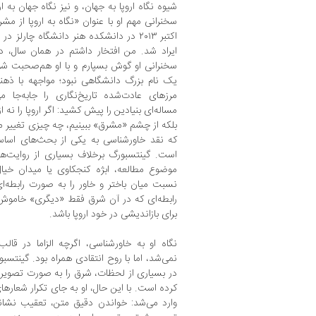
شیوه نگاه اروپا به جهان، و نیز نگاه جهان ب
ایراد شد. من افتخار داشتم در همان سال، در
سخنرانی او گوش بسپارم و با او هم‌صحبت شوم
یک نام بزرگ دانشگاهی نبود؛ مواجهه با ذهن
مرزهای عادت‌شده تاریخ‌نگاری را جابه‌جا م
مساله‌ای بنیادین را پیش کشید: اگر اروپا را نه 
بلکه از چشم «مشرق» ببینیم، چه چیزی تغییر م
که نقد خاورشناسی به یکی از بحث‌های اساس
است. گینتسبورگ برخلاف بسیاری از روایت‌ها
موضوع مطالعه، ابژه کنجکاوی یا میدان خیال‌
نسبت میان باختر و خاور را به صورت رابطه‌ای
رابطه‌ای که در آن شرق فقط «دیگری» خاموش ا
برای بازاندیشی در خود اروپا باشد.
نگاه او به خاورشناسی، اگرچه الزاما در قال
نمی‌شد، اما با روح انتقادی همراه بود. گینتسب
در بسیاری از لحظات، شرق را به صورت تصویری 
کرده است. با این حال، او به جای تکرار شعار
وارد می‌شد: خواندن دقیق متن، تعقیب نشانه‌