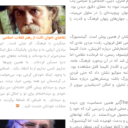
یم فکری، دینی، اجتماعی و سیاسی یک
همیت نبود؛ به معنای دقیق دیدن بود.
ن پیچیده‌ای را در سلول می‌بیند،
یز، جهان‌های پنهان فرهنگ و قدرت را
خشان از همین روش است. گینتسبورگ
تقاضای اخوان ثالث از رهبر انقلاب اسلامی
دهمی اهل فریولی، رفت؛ مردی عادی که
جنگیدن با فرهنگ کار عبثی است... این
امتعارفش درباره آفرینش، خدا، کلیسا
برادران آریایی ما و برادران وایکینگ، مثل اینک
فیلسوف رسمی، نه فرمانده نظامی؛ اما
سحرخیزتر از ما بوده‌اند و رفته‌اند جاهای خو
ل شد که در آن برخورد فرهنگ عامه،
دنیا مسکن کرده‌اند... ما همین چیزها را
نی و اقتدار کلیسا قابل مشاهده بود.
نداریم. کسی نداریم از ما انتقاد بکند... استالی
کمه منوکیو نشان داد که حتی فردی
با وجود اینکه خودش گرجی بود، می‌خواست
رگ باشد؛ پرسش‌هایی درباره منشأ
در گرجستان نیز همه روسی حرف بزنند...من
خیل، و امکان اندیشیدن بیرون از
میرم رو میندازم پیش آقای خامنه‌ای، من برا
خودم رو نینداخته‌ام برای تو و امثال تو میر
رو میندازم... به شرطی که شماها برگردید د
» [The Night Battles]نیز همین حساسیت وی دیده
مملکت خودتان خدمت کنید
...
م محلی فریولی را بررسی کرد که خود را
محصول می‌دانستند. در نگاه نهادهای
ری و بدعت فهمیده شد؛ اما گینتسبورگ
ا را کاملا مصادره کند، منطق درونی و