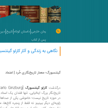
رمان خارجی
داستان کوتاه
تاریخ
دین 
پس از کتاب
نگاهی به زندگی و آثار کارلو گینتسب
گینتسبورگ؛ معمار تاریخ‌نگاری خُرد | اعتماد
درگذشت
کارلو گینتسبورگ
تاریخ‌نگار بزرگ ایتالیایی، تنها فقدان یک استا
در حوزه تاریخ نیست؛ خاموشی یکی از صداهای
زاویه‌ای دیگر ببینیم: نه فقط از پنجره کاخ‌ها