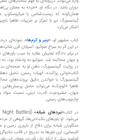
واژه می‌تواند دریچه‌ای به فهم ساختارهای عظ
دوران باشد. در نگاه او، «خرد» به معنای بی‌ا
همان‌گونه که زیست‌شناس با میکروسکوپ جها
گینتسبورگ نیز با تمرکز بر جزییات ظاهرا ناچ
آشکار می‌کرد.
کتاب مشهور او، «
پنیر و کرم‌ها
»، نمونه‌ای در
در این اثر به سراغ منوکیو، آسیابان قرن شانز
در برابر دادگاه تفتیش عقاید به سبب باورهای ن
و جهان محاکمه شد. منوکیو نه پادشاه بود، نه 
در روایت گینتسبورگ، ذهن او به صحنه‌ای بد
کتاب‌خوانی پراکنده، الهیات رسمی، تخیل دهقا
گینتسبورگ با خواندن دقیق پرونده‌های محا
ظاهرا «کوچک» می‌تواند حامل پرسش‌هایی بز
جهان، مشروعیت قدرت دینی، نسبت سواد و ت
چارچوب‌های رسمی.
در کتاب«
نبردهای شبانه
می‌شود. او باورهای بناندانتی‌ها، گروهی از مرد
جنگاوران شبانه برای دفاع از باروری زمین و 
کلیسایی، این باورها به تدریج در قالب جادوگ
کوشید پیش از آنکه زبان قدرت، معنای این باوره