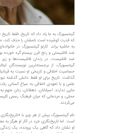
گینتسبورگ به ما یاد داد که تاریخ، فقط تار
که قدرت کوشیده است نامشان را حذف کند، صدا
به حاشیه براند. کارلو گینتسبورگ در خانواده
ضد فاشیستی و رنج قرن بیستم گره خورده بود
ضد فاشیست، در زندان فاشیست‌ها و زیر ش
گینتسبورگ، از برجسته‌ترین نویسندگان ایتالی
حساسیت اخلاقی و تاریخی او نسبت به قربانیان
گذاشت. تاریخ برای او فقط دانش گذشته نبود
علمی و با تعهدی اخلاقی به سراغ کسانی رفت 
جایی ندارند: آسیابانان، دهقانان، زنان متهم به
محلی، و مردمانی که میان فرهنگ رسمی کلیسا 
می‌کردند.
نام گینتسبورگ بیش از هر چیز با «تاریخ‌نگاری
است. اما تاریخ‌نگاری خرد در آثار او هرگز به 
او نشان داد که گاهی یک پرونده، یک زندگی