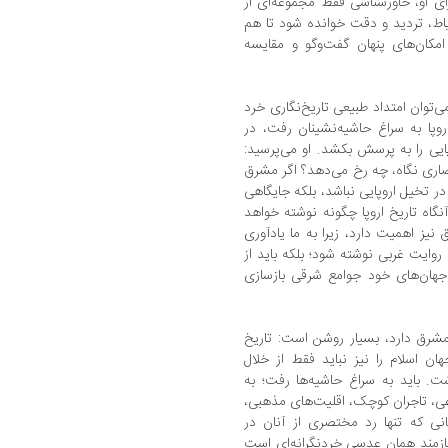
ای او، خاورشناسی فقط مجموعه‌ای از
تیاط، تردید و دقت خوانده شود تا هم
کان‌های پنهان گفت‌وگو و مقایسه
ی‌توان امتداد طبیعی تاریخ‌نگاری خرد
روپا به سراغ حاشیه‌نشینان رفت، در
یی را به پرسش بکشد. او می‌پرسید:
اری نگاه، چه رخ می‌دهد؟ اگر مشرق
در تخیل اروپایی نباشد، بلکه جایگاهی
گاه تاریخ اروپا چگونه نوشته خواهد
یز اهمیت دارد، زیرا به ما یادآوری
روایت غربی نوشته شود؛ بلکه باید از
خردجهان‌های خود جوامع شرقی بازسازی
شرق دارد، بسیار روشن است: تاریخ
ان اسلام را نیز نباید فقط از خلال
شت. باید به سراغ حاشیه‌ها رفت؛ به
رعی، تاجران کوچک، اقلیت‌های مذهبی،
انی که تنها رد مختصری از آنان در
نیازمند همان عدسی خردنگرانه‌ای است