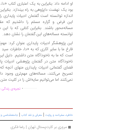
او ادامه داد: بنابراین به یک اعتباری کتاب «
بود یک نهضت داپژوهی به راه بیندازد. بنابراین
اندازه توانسته است گفتمان ادبیات پایداری 
این فرض و گزاره مسلم را داشتیم که مقالا
مساله‌محور باشند. بنابراین کتابی که با این م
توانسته مساله‌های این گفتمان را نشان دهد.
این پژوهشگر ادبیات پایداری عنوان کرد: مهم‌
فارغ ما با سایر آثاری که به «دا، خاطرات سید 
است که ما به ناخودآگاه متن داشتیم. دلیل این 
ناخودآگاه متن در گفتمان پژوهشی ادبیات پا
فضای گفتمانی ادبیات پایداری منهای آنچه که
تصریح می‌کنند، مساله‌های مهم‌تری وجود دا
نمی‌کنند اما می‌توانیم سایه‌اش را در کلیت م
.
...............
تجربه‌ی زندگی د
|
|
خاطره، سفرنامه‌ و روایت
معرفی و نقد کتاب
جامعه‌شناسی و ا
مروری بر کارت‌پستال تهران | رضا فکری