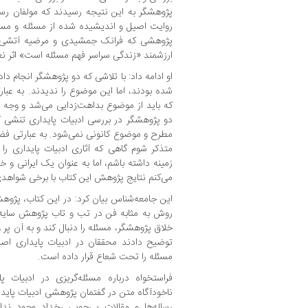
پژوهشگر به این نتیجه رسیدند که مولفان رساله‌
روایت اصیل و اندیشیده شده از مسئله و مسئل
پژوهشی که فرانک جمشیدی و مرضیه آتشی‌پور
ارزشمند «زندگی سراسر فهم مسئله است» اثر نع
او ادامه داد: با تلاشی که دو پژوهشگر انجام داد
شده بودند، اما این موضوع را ندیدند. به عبار
که باید از موضوع بداهت‌زدایی می‌شد و وجه م
دو پژوهشگر در بررسی ادبیات پایداری تنشی 
مطرح و موضوع کانونی نمی‌شود. به عبارتی فضای
متذکر شوم گاهی که آثاری ادبیات پایداری ر
زمینه داشته باشم، اما به عنوان یک ایرانی و خ
می‌کنم نتایج پژوهش این کتاب با برخی شواهدی
این جامعه‌شناس بیان کرد: در این کتاب، پژوه
روش به مثابه فن در تب و تاب پژوهش سایه 
خلاق پژوهشگر، مسئله را دنبال کند و به آن پر و
توضیح دادند محققان در ادبیات پایداری اصرا
مسئله را تحت شعاع قرار داده است.
فراستخواه درباره مسئله‌گریزی در ادبیات 
ناخودآگاه متن در گفتمان پژوهشی ادبیات پایدار
رساله‌ها و مقالات پی‌جویی رخداد وجود ندارد