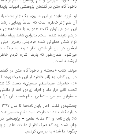
چند حوزه مفهومی را هم پوشش دادیم از جمله م
ناخودآگاه متن در گفتمان پژوهشی ادبیات پایدا
او افزود: علاوه بر این ما روی یک ژانر بحث‌بر
آن هم ژانر خاطره است که اساساً پیدایی، رش
این سو می‌توان گفت همواره با دغدغه‌های س
درهم تنیده شده است. بنابراین شاید بیراه نباشد
نوع شکل عملیاتی شده فرمایش رهبری مبنی بر
ایشان در این فرمایش نظر دارند به جنگ دف
می‌شود. همان‌طور که بارها اشاره کردم خاطر
ارزشمند است.
مولف کتاب «مسئله و ناخودآگاه متن در گفتما
در این کتاب به ژانر خاطره از این حیث ورود کر
«دا؛ خاطرات سیداعظم حسینی» دست گذاشتیم 
تحت تاثیر قرار داد و افراد زیادی اعم از دانش‌
مسئولان سیاسی اجتماعی نظام همه با آن درگیر
جمش
۶۵ پایان‌نامه و ۳۲ مقاله علمی –
چاپ شده بود که صرف‌نظر از مقالات علمی و پژ
چگونه دا شد» به بررسی کردیم.