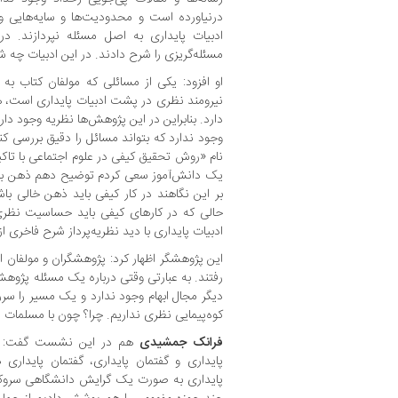
درنیاورده است و محدودیت‌ها و سایه‌هایی 
ادبیات پایداری به اصل مسئله نپردازند. در
مسئله‌گریزی را شرح دادند. در این ادبیات چه ش
او افزود: یکی از مسائلی که مولفان کتاب به
نیرومند نظری در پشت ادبیات پایداری است، ه
دارد. بنابراین در این پژوهش‌ها نظریه وجود دار
وجود ندارد که بتواند مسائل را دقیق بررسی کن
نام «روش تحقیق کیفی در علوم اجتماعی با تاکید 
یک دانش‌آموز سعی کردم توضیح دهم ذهن باز
بر این نگاهند در کار کیفی باید ذهن خالی با
حالی که در کارهای کیفی باید حساسیت نظری
ادبیات پایداری با دید نظریه‌پرداز شرح فاخری از
این پژوهشگر اظهار کرد: پژوهشگران و مولفان 
رفتند. به عبارتی وقتی درباره یک مسئله پژوه
دیگر مجال ابهام وجود ندارد و یک مسیر را س
کوه‌پیمایی نظری نداریم. چرا؟ چون با مسلمات 
فرانک جمشیدی
هم در این نشست گفت: در 
پایداری و گفتمان پایداری، گفتمان پایداری د
پایداری به صورت یک گرایش دانشگاهی سروکار