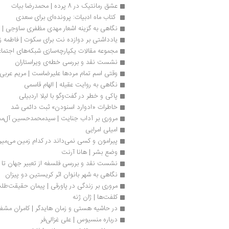
عشق رمانتیک در 8 پرده | محمدرضا بیات
 کتاب ماه ادبیات: پرونده‌ای برای سعدی 
نگاهی به گزینه اشعار مهدی مظفری ساوجی 
یادداشتی بر دوازده نت برای سکوت | فاطمه 
مجموعه مقالات یکپارچه‌سازی شبکه‌های اجتماعی
نشست نقد و بررسی خطه‌ی ویراستاران
وقتی اسم تمام مردها علیرضاست | مریم عربی
نگاهی به روایت عقیله | الهام قاسمی
پاکی و خطر در گفت‌وگو با لیلا اردبیلی
خاطرات «ادوارد اسنودن» ثبت دائمی شد
مروری بر آداب جنایت | سیدمحمدحسین آل‌م
امیلی امرایی
پیرامون و کسی نمی‌داند در کدام زمین می‌می
وضع بشر | هانا آرنت
نشست نقد و بررسی فلسفه از تعبیر جهان تا 
نگاهی به شهر بانوان اثر كریستین دو پیزان
مروری بر زندگی در پاورقی | پیمان حقیقت‌طل
کلفت‌ها | ژان ژنه
در حاشیه هستی و زمان هایدگر | کامران مشفق
درباره منسیوس | علی غزالی‌فر