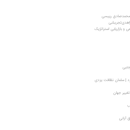
| محمدصادق رییسی
زاهدی‌تجریشی
 و بازاریابی استراتژیک
جتبی
رد | سلمان نظافت یزدی
تغییر جهان
ب
 آرانی