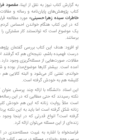
به گزارش کتاب نیوز به نقل از ایبنا،
مقصود فرا
کتاب پژوهش‌های پایان‌نامه و رساله و مقالات ا
خاطرات سیده زهرا حسینی
» مورد مطالعه قرار
که در این کتاب هنگام خواندن احساس کردم،
یک موضوع است که توانستند کار مشترکی را ان
برسانند.
او افزود: هدف این کتاب بررسی گفتمان پژوه
درست فهمیده باشم، نتیجه‌ای هم که گرفتند احس
مقالات، صورت‌هایی از مسئله‌گریزی وجود دارد
آمده است. بیشتر کارها موضوع‌مدار بوده و شاید
خواندم، تفننی کار می‌شود و البته کالایی ه
کلیشه هم به خودش گرفته است.
این استاد دانشگاه با ارائه چند پرسش عنوان 
نکته رسیدند که حتی مطالبی که در این رساله‌ها
است مثلاً روایت زنانه که این هم خودش کل
زنانه شکل گرفته است اما باید به این نکته پر
گرفته است؟ انواع قدرتی که در اینجا وجود
زنده‌ای از این مسئله می‌توان ارائه کرد.
فراستخواه با اشاره به غیبت مسئله‌مندی در آ
بررسی وجه رخدادی مسئله در بررسی کتاب «دا،