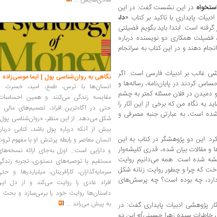
شادی‌هایش
...
ستخواه
در این نشست گفت: در این
دبیات پایداری با تاکید بر کتاب «
دا،
 گرفته است. ابتدا باید بگویم فضیلتی
 فضیلت همکاری دو نویسنده درباره
جام دهند و در این کتاب به سرانجام
شی غالب بر ادبیات فارسی است. اگر
نگاهی به روان‌شناسی پول | ایما موسی‌زاده
اس کردند در پایان‌نامه، رساله‌ها و
انسان‌ها با ترس، طمع، امید، حسرت و
 و دمیدن در فلان مسئله کمتر به چشم
مقایسه زندگی می‌کنند و همین احساسات،
 به نگاه من که برخی از این آثار را
حتی در آگاه‌ترین افراد، تصمیم‌های مالی ر
م شده است، به عبارتی جنبه مصرفی و
شکل می‌دهد. از این منظر، «روان‌شناسی پول
بیش از آنکه درباره پول باشد، کتابی دربار
کرد: این دو پژوهشگر در کتاب به این
انسان معاصر و رابطه پرتنش او با مفهوم ثرو
 و مقالات بیان شده، قدری کلیشه‌وار
و دارایی است... اوزل به‌جای ارائه نسخه‌ها
یشه شده است. همه می‌دانیم روایت
مستقیم یا توصیه‌های دستوری، تجربه زندگی
داخت که چرا و چطور روایت زنانه شکل
سرمایه‌گذاران، کارآفرینان، میلیاردرها و حت
 دارد، چه بوده است؟ چه پرسش‌های
افراد عادی را روایت می‌کند و از دل این
داستان‌ها روایت خود را برمی‌سازد و بحث ر
به پیش می‌راند
...
ثار پژوهشی ادبیات پایداری گفت: در
 خاطرات سیده زهرا حسینی)» این دو