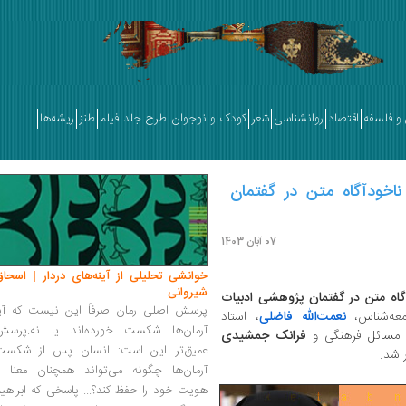
و فلسفه
اقتصاد
روانشناسی
شعر
کودک و نوجوان
طرح جلد
فیلم
طنز
ریشه‌ها
خودآگاه متن در گفتمان
07 آبان 1403
خوانشی تحلیلی از آینه‌های دردار | اسحاق
شیروانی
گاه متن در گفتمان پژوهشی ادبیات
پرسش اصلی رمان صرفاً این نیست که آیا
معه‌شناس،
نعمت‌الله فاضلی
، استاد
آرمان‌ها شکست خورده‌اند یا نه.پرسش
 مسائل فرهنگی و
فرانک جمشیدی
عمیق‌تر این است: انسان پس از شکست
آرمان‌ها چگونه می‌تواند همچنان معنا و
هویت خود را حفظ کند؟... پاسخی که ابراهی