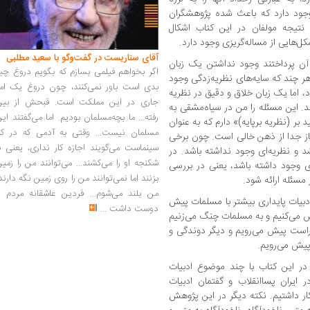
وجود دارد که باعث شده پژوهشگران
 نتیجه مولفان در این کتاب اشکال
کل‌هایی از مساله‌گریزی وجود دارد.
آقای سناریست در گفت‌وگو با سعید مطلبی
 آن پرداختند وجود نداشتن یک زبان
اگر بخواهم فیلمی بسازم که بگویم دروغ چی
ر چند که سایه‌های نظریه‌زدگی وجود
بدی است باور نمی‌کنند، چون دروغ یک امر
د، اما یک زبان خلاق و دقیق در نظریه
جاری در این مملکت است. قبحش از بین
د. این مسئله را من در سیاه‌مشقی به
رفته... ما بچه‌مسلمان بودیم. اما می‌گفتند ای
بر (نظریه برپایه)» دارم که به عنوان
مسلمان نیست... وقتی به آدمی که در کار
 جدا از ذهن خالی است. چون برخی
سینماست می‌گویند اجازه کار نداری، یعنی ب
شد و نظریه‌ای وجود نداشته باشد. در
شکنجه او را می‌کشند... می‌توانند من را زمی
 وجود داشته باشد، یعنی در بررسی
بزنند اما نمی‌توانند من را روی زمین نگه دارند
 مسئله ارائه شود.
من بلند می‌شوم... فردین عاشقانه مردم را
ادبیات پایداری بیشتر با مسلمات پیش
دوست داشت
...
ش می‌کنیم و به مسلمات چنگ می‌زنیم
رراست پیش می‌رویم و دیگر دوندگی و
پیش می‌رویم.
این کتاب با چند موضوع ادبیات
ر ایران پساانقلاب و گفتمان ادبیات
 داشتیم. نکته دیگر در این پژوهش