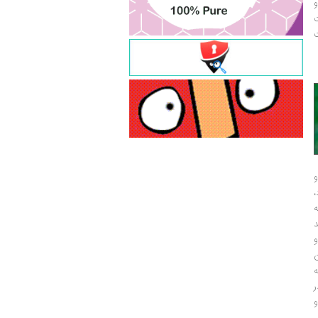
و
ت
ت
و
و
ر