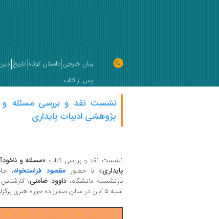
رمان خارجی
داستان کوتاه
تاریخ
دین 
پس از کتاب
نشست نقد و بررسی مسئله و نا
پژوهشی ادبیات پایداری
نشست نقد و بررسی کتاب
«مسئله و ناخودآ
پایداری
» با حضور
مقصود فراستخواه
، جا
بازنشسته دانشگاه،
داوود ضامنی
، کارشناس
شنبه ۵ آبان در سالن صفارزاده حوزه هنری برگزار شد.