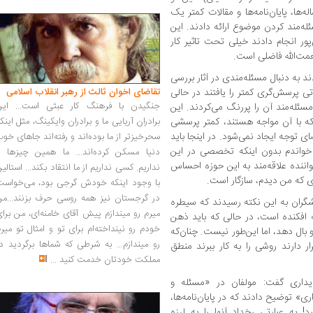
ها، پایان‌نامه‌ها و مقالات کمتر یک
ه‌مند کردن موضوع ارائه دادند. این
 انجام دادند خیلی تحت تاثیر کار
مت‌الله فاضلی است.
ند به دنبال مسئله‌مندی در آثار بررسی
تی پرسش‌گری کمتر را یافتند در حالی
تقاضای اخوان ثالث از رهبر انقلاب اسلامی
جنگیدن با فرهنگ کار عبثی است... این
سئله‌مند آن را پررنگ می‌کردند. این
که با آن مواجه هستند، کمتر پرسشی
برادران آریایی ما و برادران وایکینگ، مثل اینک
 توجه ایجاد نمی‌شود. در اینجا باید
سحرخیزتر از ما بوده‌اند و رفته‌اند جاهای خو
ا خواندم بدون اینکه تخصصی در این
دنیا مسکن کرده‌اند... ما همین چیزها را
واننده علاقه‌مند به این حوزه احساس
نداریم. کسی نداریم از ما انتقاد بکند... استالی
 که من دیدم، سازگار است.
با وجود اینکه خودش گرجی بود، می‌خواست
در گرجستان نیز همه روسی حرف بزنند...من
شگران به این نکته رسیدند که سیطره
میرم رو میندازم پیش آقای خامنه‌ای، من برا
افکنده است، در حالی که باید ذهن
خودم رو نینداخته‌ام برای تو و امثال تو میر
 بال دهد، اما این‌طور نیست. چنان‌که
رو میندازم... به شرطی که شماها برگردید د
ر دارند روشی را به کار ببرند منطق
مملکت خودتان خدمت کنید
...
پایداری گفت: مولفان در «مسئله و
ی» توضیح دادند که در پایان‌نامه‌ها،
! به عبارتی رخداد آنها را به لرزه