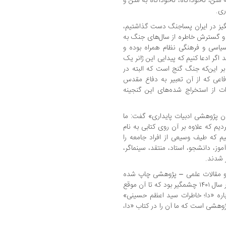
تن، ناخودآگاه، ناخودآگاه به متن و
ری.
انگیز در ایران پساجنگ دست گذاشتیم،
د و گسترش خاطره از سال‌های جنگ به
یاسی و فرهنگی نظام همراه بوده و
 اگر ادعا کنیم که پیدایی این ژانر یک
 این‌که جنگ گنج است که البته در
اعی که از آن تعبیر به دفاع مقدس
ات از استخراج شده‌های این گنجینه
ن پژوهشی ادبیات پایداری» گفت: ما
دیم که علاوه بر آن روی کتابی به نام
که طیف وسیعی از افراد جامعه را
آموز، دانشجو، استاد، منتقد، سینماگر،
 شدند.
یدی گفت: آمار پایان‌نامه‌ها تا سال ۱۳۹۷ و مقالات علمی – پژوهشی چاپ شده
درباره کتاب «دا؛ خاطرات سیداعظم حسینی» در سال ۱۴۰۱ چشمگیر بود که تا آن موقع
 پژوهشی درباره «دا؛ خاطرات سید اعظم حسینی»
وهشی است که ما آن را در کتاب «دا،