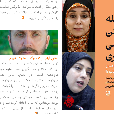
برمی‌گزیند، نه پیروزی است و نه تسلیم. ا
راهی دیگر را انتخاب می‌کند: پذیرفتن شکس
تاریخی، بدون آنکه به خیانت، گریز از واقعی
یا انکار زندگی پناه ببرد
...
اونای آرام در گفت‌وگو با فاروک شهیچ‭
گویی انسان‌ها ترمزِ خود را از دست داده‌اند 
آن کُدِ اخلاقی که نگهبان عقل سلیم بود،
فروریخته است. در دنیای امروز، همه
می‌خواهند فاشیست باشند؛ یعنی می‌خواهند
نفرت، محورِ زندگی‌شان باشد... ما با گوشت 
پوست خود احساس کردیم «دیگری» بودن
چه معنایی دارد... نوشتن پاسخی است به
بی‌عدالتی‌هایی که ما را احاطه کرده‌اند، و د
عین حال، ستایشی است از زیبایی زندگی و