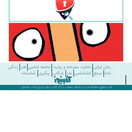
رمان ایرانی
خاطره، سفرنامه و روایت
جامعه شناسی
هنر
زندگی
نامه
مرجع
کتابشناسی
نقد
بایگانی
پیگیری
شناسنامه
کلیه حقوق محفوظ است و بازنشر مطالب با ذکر
کتاب نیوز
و درج لینک، بلامانع .