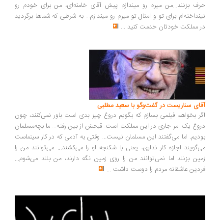
ف بزنند...من میرم رو میندازم پیش آقای خامنه‌ای، من برای خودم رو
نداخته‌ام برای تو و امثال تو میرم رو میندازم... به شرطی که شماها برگردید
 مملکت خودتان خدمت کنید
...
ای سناریست در گفت‌وگو با سعید مطلبی
ر بخواهم فیلمی بسازم که بگویم دروغ چیز بدی است باور نمی‌کنند، چون
وغ یک امر جاری در این مملکت است. قبحش از بین رفته... ما بچه‌مسلمان
دیم. اما می‌گفتند این مسلمان نیست... وقتی به آدمی که در کار سینماست
‌گویند اجازه کار نداری، یعنی با شکنجه او را می‌کشند... می‌توانند من را
ین بزنند اما نمی‌توانند من را روی زمین نگه دارند، من بلند می‌شوم...
دین عاشقانه مردم را دوست داشت
...