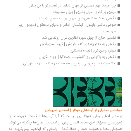
چرا آمریکا فهم درستی از جهان ندارد در گفت‌وگو با پل پیلار
مروری بر گالری امیال بشری | بیژن مومیوند
نگاهی به شاهنشاهی‌های جهان روا | محسن آزموده
طوطی مانتی پایتون، کهکشان آدامز و دنیای نامعقول آدورنو | زیبا 
طهماسبی
تفسیر افنان از چهل سوره آغازین قرآن رونمایی شد
نگاهی به دفترچه‌های کتاب‌فروش | کریم اسدی‌اصل
درباره زمین نرم | زهره مسکنی
نگاهی به باکونین و آنارشیسم جمع‌گرا | جواد لگزیان
 نشست نقد و بررسی عرفان و سیاست در مکتب علامه طهرانی
انشی تحلیلی از آینه‌های دردار | اسحاق شیروانی
سش اصلی رمان صرفاً این نیست که آیا آرمان‌ها شکست خورده‌اند یا
.پرسش عمیق‌تر این است: انسان پس از شکست آرمان‌ها چگونه می‌تواند
چنان معنا و هویت خود را حفظ کند؟... پاسخی که ابراهیم برمی‌گزیند، نه