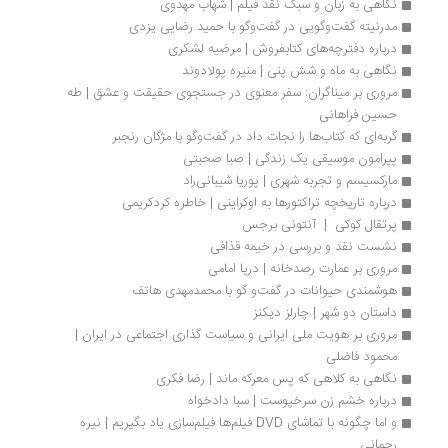
نگاهی به زبان و سبک نقد‌ فیلم | شهاب مهد‌وی
مدرنیته گفت‌وگویی در گفت‌وگو با حمید رضایی یزدی
درباره دفترچه‌های کتابفروش | مرضیه لشکری
نگاهی به ماه و شش پنی | منیره پولادوند
مروری بر میناگران: سفر معنوی در جستجوی حقیقت و عشق | طه 
حسین فراهانی
گربه‌ای که کتاب‌ها را نجات داد در گفت‌وگو با مژگان رنجبر
پیرامون موسیقی یک زندگی | صبا صحبتی
مارکسیسم و تجربه شهری | پوریا شیبانی‌راد
درباره‌ تاریخچه تراکتورها به‌ اوکراینی | خاطره کردکریمی
پرتقال کوکی  |  آنتونی برجس
نشست نقد و بررسی در خیمه قذافی
مروری بر عمارت رصدخانه | دریا امامی
هوشمندی حیوانات در گفت‌و گو با محمدمهدی هاتف
داستان دو شهر | چارلز دیکنز
مروری بر هویت ملی ایرانی و سیاست گذاری اجتماعی در ایران | 
محمود فاضلی
نگاهی به کلاهی که پس معرکه ماند | رضا فکری
درباره خشم زن سرخپوست | سبا دادخواه
و اما چگونه با تماشای DVD فيلم‌ها فيلم‌سازی ياد بگيريم | نیره 
رحمانی