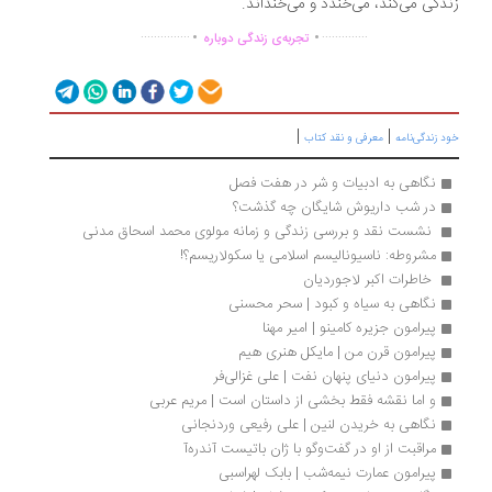
دگی می‌کند، می‌خندد و می‌خنداند.
.
.
...............
..............
تجربه‌ی زندگی دوباره
|
|
 زندگی‌نامه
معرفی و نقد کتاب
نگاهی به ادبیات و شر در هفت فصل
در شب داریوش شایگان چه گذشت؟
 نشست نقد و بررسی زندگی و زمانه مولوی محمد اسحاق مدنی
مشروطه: ناسیونالیسم اسلامی یا سکولاریسم؟!
 خاطرات اکبر لاجوردیان 
نگاهی به سیاه و کبود | سحر محسنی
پیرامون جزیره کامینو | امیر مهنا
پیرامون قرن من | مایکل هنری هیم
پیرامون دنیای پنهان نفت | علی غزالی‌فر
و اما نقشه فقط بخشی از داستان است | مریم عربی
نگاهی به خریدن لنین | علی رفیعی وردنجانی
مراقبت از او در گفت‌وگو با ژان باتیست آندره‌آ
پیرامون عمارت نیمه‌شب | بابک لهراسبی