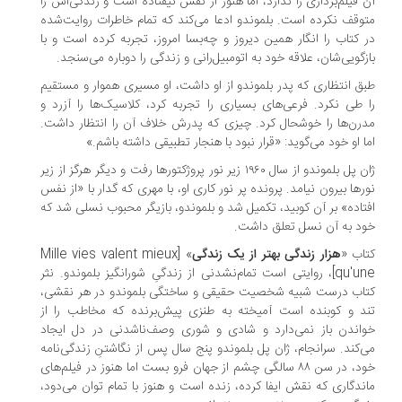
 فیلم‌برداری را ندارد، اما هنوز از نفس نیفتاده است و زندگی‌اش را
وقف نکرده است. بلموندو ادعا می‌کند که تمام خاطرات روایت‌شده
 کتاب را انگار همین دیروز و چه‌بسا امروز، تجربه کرده است و با
زگویی‌شان، علاقه خود به اتومبیل‌رانی و زندگی را دوباره می‌سنجد.
ق انتظاری که پدر بلموندو از او داشت، او مسیری هموار و مستقیم
 طی نکرد. فرعی‌های بسیاری را تجربه کرد، کلاسیک‌ها را آزرد و
رن‌ها را خوشحال کرد. چیزی که پدرش خلاف آن را انتظار داشت.
ا او خود می‌گوید: «قرار نبود با هنجار تطبیقی داشته باشم.»
ژان‌ پل بلموندو از سال ۱۹۶۰ زیر نور پروژکتورها رفت و دیگر هرگز از زیر
رها بیرون نیامد. پرونده پر نور کاری او، با مهری که گدار با «از نفس
تاده» بر آن کوبید، تکمیل شد و بلموندو، بازیگر محبوب نسلی شد که
د به آن‌ نسل تعلق داشت.
اب «
هزار زندگی بهتر از یک زندگی
» [Mille vies valent mieux
qu'une]، روایتی است تمام‌نشدنی از زندگیِ شورانگیز بلموندو. نثر
اب درست شبیه شخصیت حقیقی و ساختگی بلموندو در هر نقشی،
د و کوبنده است آمیخته به طنزی پیش‌برنده که مخاطب را از
اندن باز نمی‌دارد و شادی و شوری وصف‌ناشدنی در دل ایجاد
‌کند. سرانجام، ژان پل بلموندو پنج سال پس از نگاشتنِ زندگی‌نامه
خود، در سن ۸۸ سالگی چشم از جهان فرو بست اما هنوز در فیلم‌های
ندگاری که نقش ایفا کرده، زنده است و هنوز با تمام توان می‌دود،