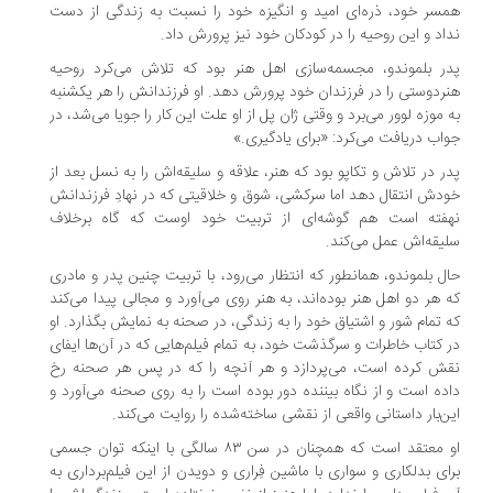
سر خود، ذره‌ای امید و انگیزه خود را نسبت به زندگی از دست
اد و این روحیه را در کودکان خود نیز پرورش داد.
ر بلموندو، مجسمه‌سازی اهل هنر بود که تلاش می‌کرد روحیه
ردوستی را در فرزندان خود پرورش دهد. او فرزندانش را هر یکشنبه
 موزه لوور می‌برد و وقتی ژان‌ پل از او علت این کار را جویا می‌شد، در
اب دریافت می‌کرد: «برای یادگیری.»
ر در تلاش و تکاپو بود که هنر، علاقه و سلیقه‌اش را به نسل بعد از
دش انتقال دهد اما سرکشی، شوق و خلاقیتی که در نهادِ فرزندانش
فته است هم گوشه‌ای از تربیت خود اوست که گاه برخلاف
یقه‌اش عمل می‌کند.
ل بلموندو، همانطور که انتظار می‌رود، با تربیت چنین پدر و مادری
 هر دو اهل هنر بوده‌اند، به هنر روی می‌‌آورد و مجالی پیدا می‌کند
 تمام شور و اشتیاق خود را به زندگی، در صحنه به نمایش بگذارد. او
 کتاب خاطرات و سرگذشت خود، به تمام فیلم‌هایی که در آن‌ها ایفای
ش کرده است، می‌پردازد و هر آنچه را که در پس هر صحنه رخ
ده است و از نگاه بیننده دور بوده است را به روی صحنه می‌آورد و
ن‌بار داستانی واقعی از نقشی ساخته‌شده را روایت می‌کند.
او معتقد است که همچنان در سن ۸۳ سالگی با اینکه توان جسمی
ای بدلکاری و سواری با ماشین فِراری و دویدن از این فیلم‌برداری به