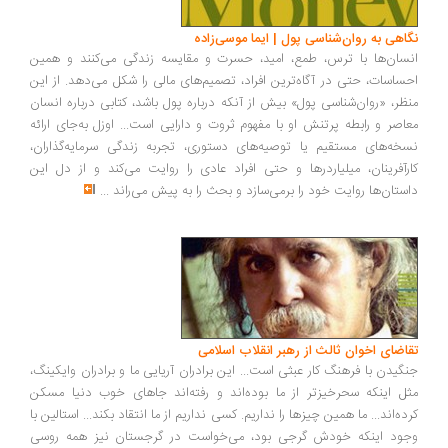
اهی به روان‌شناسی پول | ایما موسی‌زاده
سان‌ها با ترس، طمع، امید، حسرت و مقایسه زندگی می‌کنند و همین
ساسات، حتی در آگاه‌ترین افراد، تصمیم‌های مالی را شکل می‌دهد. از این
ظر، «روان‌شناسی پول» بیش از آنکه درباره پول باشد، کتابی درباره انسان
اصر و رابطه پرتنش او با مفهوم ثروت و دارایی است... اوزل به‌جای ارائه
خه‌های مستقیم یا توصیه‌های دستوری، تجربه زندگی سرمایه‌گذاران،
رآفرینان، میلیاردرها و حتی افراد عادی را روایت می‌کند و از دل این
ستان‌ها روایت خود را برمی‌سازد و بحث را به پیش می‌راند
...
اضای اخوان ثالث از رهبر انقلاب اسلامی
گیدن با فرهنگ کار عبثی است... این برادران آریایی ما و برادران وایکینگ،
ل اینکه سحرخیزتر از ما بوده‌اند و رفته‌اند جاهای خوب دنیا مسکن
ده‌اند... ما همین چیزها را نداریم. کسی نداریم از ما انتقاد بکند... استالین با
ود اینکه خودش گرجی بود، می‌خواست در گرجستان نیز همه روسی