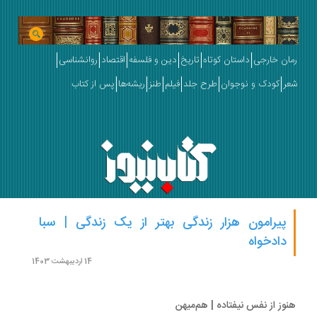
ان خارجی
داستان کوتاه
تاریخ
دین و فلسفه
اقتصاد
روانشناسی
ر
کودک و نوجوان
طرح جلد
فیلم
طنز
ریشه‌ها
پس از کتاب
پیرامون هزار زندگی بهتر از یک زندگی | سبا
دادخواه
14 اردیبهشت 1403
وز از نفس نیفتاده | هم‌میهن