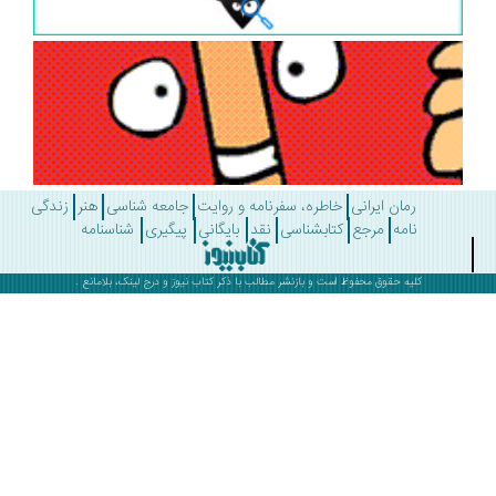
رمان ایرانی
خاطره، سفرنامه و روایت
جامعه شناسی
هنر
زندگی
نامه
مرجع
کتابشناسی
نقد
بایگانی
پیگیری
شناسنامه
کلیه حقوق محفوظ است و بازنشر مطالب با ذکر
کتاب نیوز
و درج لینک، بلامانع .