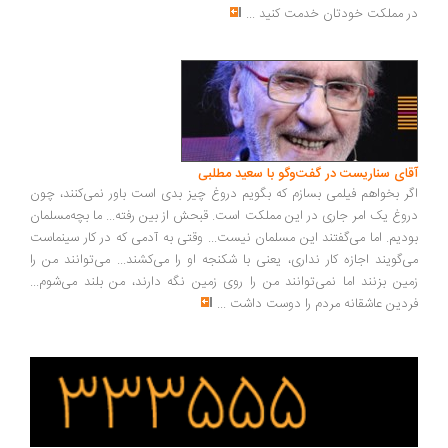
 مملکت خودتان خدمت کنید
...
ای سناریست در گفت‌وگو با سعید مطلبی
ر بخواهم فیلمی بسازم که بگویم دروغ چیز بدی است باور نمی‌کنند، چون
وغ یک امر جاری در این مملکت است. قبحش از بین رفته... ما بچه‌مسلمان
دیم. اما می‌گفتند این مسلمان نیست... وقتی به آدمی که در کار سینماست
‌گویند اجازه کار نداری، یعنی با شکنجه او را می‌کشند... می‌توانند من را
ین بزنند اما نمی‌توانند من را روی زمین نگه دارند، من بلند می‌شوم...
دین عاشقانه مردم را دوست داشت
...