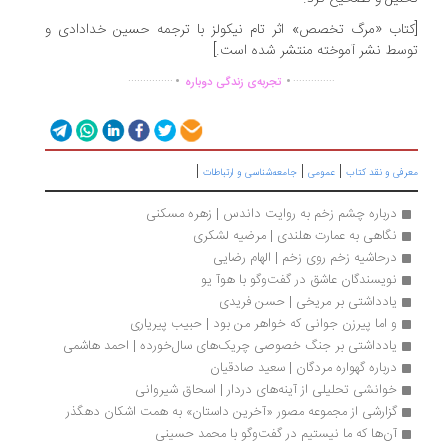
تاب «مرگ تخصص» اثر تام نیکولز با ترجمه حسین خدادادی و
سط نشر آموخته منتشر شده است.]
.
.
...............
..............
تجربه‌ی زندگی دوباره
|
|
|
رفی و نقد کتاب
عمومی
جامعه‌شناسی و ارتباطات
درباره چشم زخم به روایت داندس | زهره مسکنی
نگاهی به عمارت هلندی | مرضیه لشکری
درحاشیه زخم روی زخم | الهام رضایی
نویسندگان عاشق در گفت‌وگو با هوآ یو
یادداشتی بر مریخی | حسن فریدی
و اما پیرزن جوانی که خواهر من بود | حبیب پیریاری
یادداشتی بر جنگ خصوصی چریک‌های سال‌خورده | احمد هاشمی
درباره گهواره مردگان | سعید صادقیان
خوانشی تحلیلی از آینه‌های دردار | اسحاق شیروانی
گزارشی از مجموعه مصور «آخرین داستان» به همت اشکان دهگذر
آن‌ها که ما نیستیم در گفت‌وگو با محمد حسینی