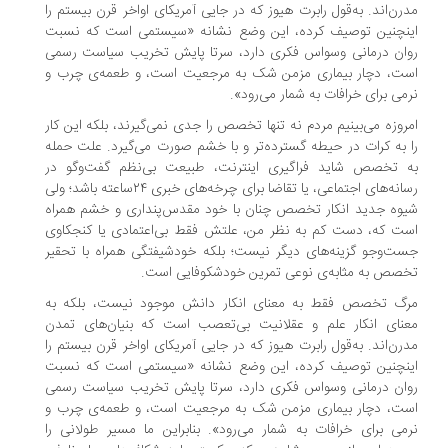
رن‌اند. به‌قول رابرت هیوز که در جایی آمریکای اواخر قرن بیستم را
نچنین توصیف کرده، این وضع نشانه «سیستمی است که نسبت
ان درمانی وسواس فکری دارد، سرتا پایش تخریب سیاست رسمی
ت، دچار بیماری مزمن شک به مرجعیت است، و طعمه‌ی چرب و
می برای خرافات به شمار می‌رود».
روزه می‌بینیم مردم نه تنها تخصص را جدی نمی‌گیرند، بلکه این کار
 به ‌کرات در حیطه گسترده‌تر و با خشم صورت می‌گیرد. علت حمله
 تخصص شاید فراگیری اینترنت، طبیعت بی‌نظم گفت‌و‌گو در
رسانه‌های اجتماعی، یا تقاضا برای چرخه‌های خبری ۲۴ساعته باشد؛ ولی
وه جدید انکار تخصص چنان با خود مقدس‌پنداری و خشم همراه
ت که، دست کم به نظر من، علتش فقط بی‌اعتمادی یا کنجکاوی
ت‌و‌جو گزینه‌های دیگر نیست؛ بلکه خودشیفتگی همراه با تحقیر
صص به مثابه‌ی نوعی تمرین خودشکوفایی است.
گ تخصص فقط به معنای انکار دانش موجود نیست، بلکه به
نای انکار علم و عقلانیت بی‌تعصب است که بنیان‌های تمدن
رن‌اند. به‌قول رابرت هیوز که در جایی آمریکای اواخر قرن بیستم را
نچنین توصیف کرده، این وضع نشانه «سیستمی است که نسبت
ان درمانی وسواس فکری دارد، سرتا پایش تخریب سیاست رسمی
ت، دچار بیماری مزمن شک به مرجعیت است، و طعمه‌ی چرب و
می برای خرافات به شمار می‌رود». بنابراین ما مسیر طولانی را