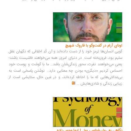
ونای آرام در گفت‌وگو با فاروک شهیچ
یی انسان‌ها ترمزِ خود را از دست داده‌اند و آن کُدِ اخلاقی که نگهبان عقل
یم بود، فروریخته است. در دنیای امروز، همه می‌خواهند فاشیست باشند؛
نی می‌خواهند نفرت، محورِ زندگی‌شان باشد... ما با گوشت و پوست خود
ساس کردیم «دیگری» بودن چه معنایی دارد... نوشتن پاسخی است به
‌عدالتی‌هایی که ما را احاطه کرده‌اند، و در عین حال، ستایشی است از
بایی زندگی و شادی‌هایش
...
اهی به روان‌شناسی پول | ایما موسی‌زاده