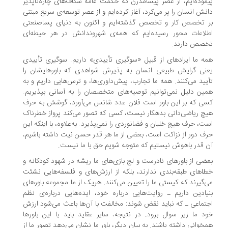
موده‌ایم، از عصر پیشامدرن که حکمت عامه شکاف‌های چاره‌ناپذیر
نش انسان را پر می‌کرد، آغاز کرده‌ایم و از عصر توسعه‌ی سریع مبتنی
 تخصص کار و تخصص گذشته‌ایم و اکنون به دنیای پساصنعتی
لاعات محور رسیده‌ایم که همه‌ی شهروندانش در هر حیطه‌ای
صص دارند.
ه ما ایرادهای از قبیل «سوگیری تأییدی» داریم. سوگیری تأییدی
نی گرایش طبیعی انسان به پذیرش شواهدی که باورهایشان را
یید می‌کنند. همه ما تجارب، پیش‌داوری‌ها، و ترس‌هایی داریم و به
ین دلیل نمی‌توانیم توصیه‌های متخصصان را به آسانی بپذیریم.
ی که بر این باور است فلان عدد شانس می‌آورد، گوشش به حرف
چ ریاضی‌دانی بدهکار نیست، کسی که تصور می‌کند پرواز خطرناک
ت، حرف هیچ خلبان و فضانوردی را نمی‌پذیرد. به‌علاوه، با اینکه این
ف دور از نزاکت است، بعضی از ما هر قدر حسن نیت داشته باشیم،
 قدر باهوش نیستیم که متوجه شویم حق با ما نیست.
ضی از باورهای نادرست و لج بازی‌های ما ریشه در شهود کودکانه و
اهای طبقه‌بندی ندارند، بلکه از ارزش‌های و فلسفه‌هایی نشئت
‌گیرند که کیستی ما را تعیین می‌کنند. هریک از ما مجموعه باورهای
یادین داریم ـ روایت‌هایی درباره خود، ایده‌هایی درباره‌ی نظم
تماعی ـ که نباید نقض شوند: مخالفت با آن‌ها باعث می‌شود ارزش
د ما زیر سوال برود. در نتیجه، سایر عقاید باید با این باورها
خوانی داشته باشند. به بیان دیگر، باور ما نشان می‌دهد تصور ما از