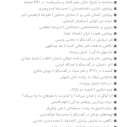
مصاحبه با تاریخ سازان عصر قاجار و مشروطیت در 540 صفحه
پیرامون نازنین داستایفسکی | حمیدرضا امیدی‌سرور
پیرامون آسمان شبی پر از ستاره‌ی مجنون | علیرضا ابراهیمی آبیز
درباره تن تنهایی | سیاوش کیمیایی
مروری بر جامعه‌شناسی نخبه‌کشی | امیررضا اعطاسی
پیرامون هویت ایران | فرشاد کوشا
شر درونش در گفت‌وگو با مجتبی ویسی
نگاهی به هفت قمر معالی آلمیدا | لیلا عبداللهی
بلندیهای بادگیر |  امیلی برونته
پیرامون دفترچه‌ی پیدا شده حوالی خیابان انقلاب | شیما جوادی
آخر داستان در گفت‌وگو با اسدالله امرایی
گشمده در 13:60 و طنز سیاه در گفت‌وگو با پویان مُکاری
بازخوانی ژیژک به روایت شان شیهان
 در سایه مارسل پروست 
چرم ساغری | اونوره دو بالزاک
آیا گوگل ما را کودن می‌کند؟ یا اینترنت با مغزهای ما چه می‌کند؟
درباره زیباترین روزهای زندگی | الهام قاسمی
درباره انجیل به روایت مسلمانان | علی غزالی‌فر
لهجه‌های غزه‌ای در گفت‌وگو با محمدرضا ابوالحسنی
نگاهی به نمایش برادران کارامازوف | محمدحسن خدایی