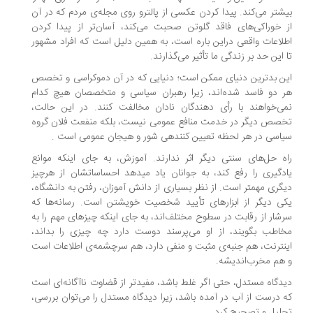
شتر می‌کند. پیدا کردن عکسی از پالترو روی مجله‌ی مردم که در آن
 خوراکی‌های فاقد گلوتن صحبت می‌کند، آسان‌تر از پیدا کردن
لاعات واقعی دراین باره است، به همین دلیل است که افراد مشهور
 این حد بر زندگی ما تأثیر می‌گذارند.
ن بدترین دنیای ممکن است؛ دنیایی که در آن دموکراسی و تخصص
 دو فاسد شده‌اند، زیرا رهبران سیاسی و متخصصان هیچ کدام
ی‌خواهند با رأی دهندگان نادان مخالفت کنند. در این حالت،
صص دیگر در خدمت منافع عمومی نیست، بلکه منفعت فلان گروه
اسی در هر لحظه تعیین کنندهی شور و هیجان عمومی است .
ه حل‌های سنتی دیگر اثر ندارند. آموزش، به جای اینکه موانع
دگیری را رفع کند، به جوانان یاد میدهد احساساتشان از هرچیز
گری مهمتر است. از نظر بسیاری از دانش آموزان، رفتن به دانشگاه،
ی دیگر از ابزارهای تأیید شخصیت خویشتن است. رسانه‌ها که
شار از رقابت در سطوح مختلف‌اند، به جای اینکه چیزهای مهم را به
اطب بگویند، از او می‌پرسند دوست دارد چه چیزی را بداند،
نترنت، هم جنبه‌ی مثبت و منفی دارد، هم سرچشمه‌ی اطلاعات است
هم مخرب‌اندیشه.
دگاه مستدل، حتی اگر غلط باشد، مفیدتر از قضاوت ناآگانه‌ای است
 درست از آب در آمده باشد، زیرا دیدگاه مستدل را می‌توان بررسی،
لیل و تصحیح کرد.