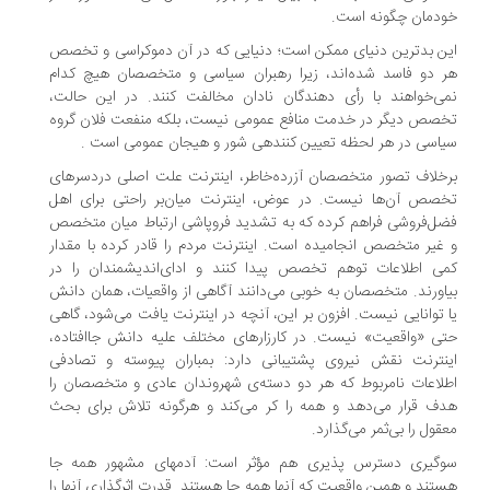
دمان چگونه است.
ن بدترین دنیای ممکن است؛ دنیایی که در آن دموکراسی و تخصص
 دو فاسد شده‌اند، زیرا رهبران سیاسی و متخصصان هیچ کدام
ی‌خواهند با رأی دهندگان نادان مخالفت کنند. در این حالت،
صص دیگر در خدمت منافع عمومی نیست، بلکه منفعت فلان گروه
اسی در هر لحظه تعیین کنندهی شور و هیجان عمومی است .
خلاف تصور متخصصان آزرده‌خاطر، اینترنت علت اصلی دردسرهای
صص آن‌ها نیست. در عوض، اینترنت میان‌بر راحتی برای اهل
ل‌فروشی فراهم کرده که به تشدید فروپاشی ارتباط میان متخصص
غیر متخصص انجامیده است. اینترنت مردم را قادر کرده با مقدار
ی اطلاعات توهم تخصص پیدا کنند و ادای‌اندیشمندان را در
اورند. متخصصان به خوبی می‌دانند آگاهی از واقعیات، همان دانش
 توانایی نیست. افزون بر این، آنچه در اینترنت یافت می‌شود، گاهی
ی «واقعیت» نیست. در کارزارهای مختلف علیه دانش جاافتاده،
نترنت نقش نیروی پشتیبانی دارد: بمباران پیوسته و تصادفی
لاعات نامربوط که هر دو دسته‌ی شهروندان عادی و متخصصان را
ف قرار می‌دهد و همه را کر می‌کند و هرگونه تلاش برای بحث
قول را بی‌ثمر می‌گذارد.
گیری دسترس پذیری هم مؤثر است: آدمهای مشهور همه جا
تند و همین واقعیت که آنها همه جا هستند. قدرت اثرگذاری آنها را