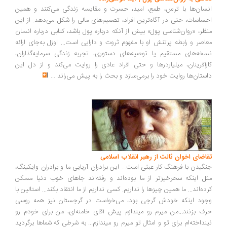
سان‌ها با ترس، طمع، امید، حسرت و مقایسه زندگی می‌کنند و همین
ساسات، حتی در آگاه‌ترین افراد، تصمیم‌های مالی را شکل می‌دهد. از این
ظر، «روان‌شناسی پول» بیش از آنکه درباره پول باشد، کتابی درباره انسان
اصر و رابطه پرتنش او با مفهوم ثروت و دارایی است... اوزل به‌جای ارائه
خه‌های مستقیم یا توصیه‌های دستوری، تجربه زندگی سرمایه‌گذاران،
رآفرینان، میلیاردرها و حتی افراد عادی را روایت می‌کند و از دل این
ستان‌ها روایت خود را برمی‌سازد و بحث را به پیش می‌راند
...
اضای اخوان ثالث از رهبر انقلاب اسلامی
گیدن با فرهنگ کار عبثی است... این برادران آریایی ما و برادران وایکینگ،
ل اینکه سحرخیزتر از ما بوده‌اند و رفته‌اند جاهای خوب دنیا مسکن
ده‌اند... ما همین چیزها را نداریم. کسی نداریم از ما انتقاد بکند... استالین با
ود اینکه خودش گرجی بود، می‌خواست در گرجستان نیز همه روسی
ف بزنند...من میرم رو میندازم پیش آقای خامنه‌ای، من برای خودم رو
نداخته‌ام برای تو و امثال تو میرم رو میندازم... به شرطی که شماها برگردید