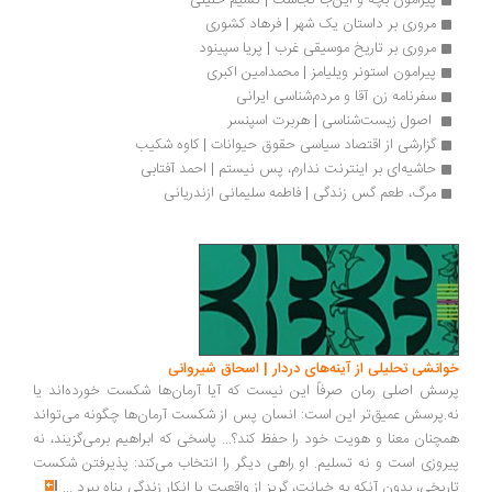
پیرامون بچه و این‌جا کجاست | نسیم خلیلی
مروری بر داستان یک شهر | فرهاد کشوری
مروری بر تاریخ موسیقی غرب | پریا سپینود
پیرامون استونر ویلیامز | محمدامین اکبری
سفرنامه زن آقا و مردم‌شناسی ایرانی
 اصول زیست‌شناسی | هربرت اسپنسر
گزارشی از اقتصاد سیاسی حقوق حیوانات | کاوه شکیب
حاشیه‌ای بر اینترنت ندارم، پس نیستم | احمد آفتابی
مرگ، طعم گس زندگی | فاطمه سلیمانی ازندریانی
انشی تحلیلی از آینه‌های دردار | اسحاق شیروانی
سش اصلی رمان صرفاً این نیست که آیا آرمان‌ها شکست خورده‌اند یا
.پرسش عمیق‌تر این است: انسان پس از شکست آرمان‌ها چگونه می‌تواند
چنان معنا و هویت خود را حفظ کند؟... پاسخی که ابراهیم برمی‌گزیند، نه
روزی است و نه تسلیم. او راهی دیگر را انتخاب می‌کند: پذیرفتن شکست
ریخی، بدون آنکه به خیانت، گریز از واقعیت یا انکار زندگی پناه ببرد
...